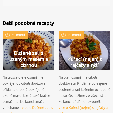
Další podobné recepty
30 minut
40 minut
Dušené zelí s
uzeným masem a
Kuřecí (nejen) s
cizrnou
rajčaty a rýží
Na trošce oleje osmažíme
Na oleji osmažíme cibuli
pokrájenou cibuli dorůžova,
dosklovata. Přidáme pokrájené
přidáme drobně pokrájené
osolené a kari kořením ochucené
uzené maso, které také krátce
maso. Osmažíme ze všech stran,
osmažíme. Ke konci smažení
ke konci přidáme rozvonět i...
vmícháme...
více o Dušené zelí s
více o Kuřecí (nejen) s rajčaty a