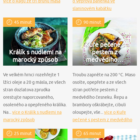
více o Ragú ze tří druhů masa
o Vepřová panenka ve
slaninovém kabátku
45 minut
90 minut
Kuře pečené s
Králík s nudlemi na
pestem z
marocký způsob
medvědího…
Ve velkém hrnci rozehřejte 1
Troubu zapněte na 200 °C. Maso
lžíci oleje a 20 g másla, ze všech
osolte, opepřete a ze všech
stran dozlatova zprudka
stran potřete pestem z
orestujte naporcovaného,
medvědího česneku. Řepu a
osoleného a opepřeného králíka.
brambory oškrábejte, cibuli
Na...
více o Králík s nudlemi na
oloupejte, vše...
více o Kuře
marocký způsob
pečené s pestem z medvědího
česneku a zeleninou
25 minut
65 minut