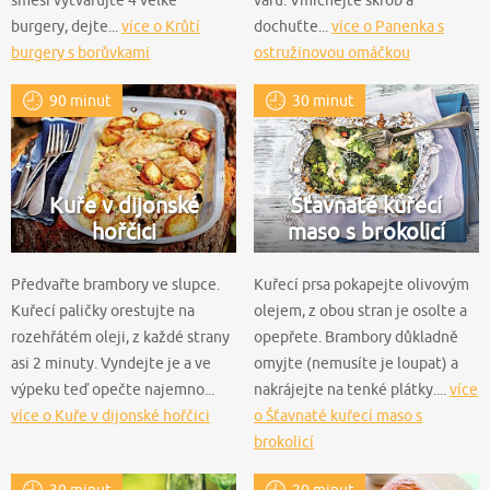
směsi vytvarujte 4 velké
varu. Vmíchejte škrob a
burgery, dejte...
více o Krůtí
dochuťte...
více o Panenka s
burgery s borůvkami
ostružinovou omáčkou
90 minut
30 minut
Kuře v dijonské
Šťavnaté kuřecí
hořčici
maso s brokolicí
Předvařte brambory ve slupce.
Kuřecí prsa pokapejte olivovým
Kuřecí paličky orestujte na
olejem, z obou stran je osolte a
rozehřátém oleji, z každé strany
opepřete. Brambory důkladně
asi 2 minuty. Vyndejte je a ve
omyjte (nemusíte je loupat) a
výpeku teď opečte najemno...
nakrájejte na tenké plátky....
více
více o Kuře v dijonské hořčici
o Šťavnaté kuřecí maso s
brokolicí