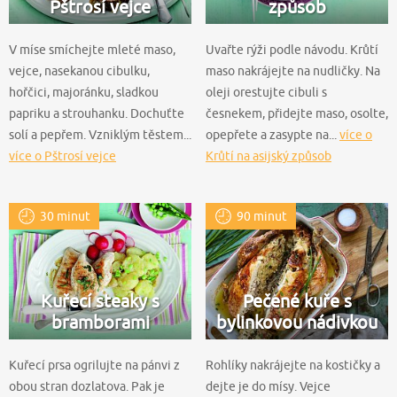
Pštrosí vejce
způsob
V míse smíchejte mleté maso,
Uvařte rýži podle návodu. Krůtí
vejce, nasekanou cibulku,
maso nakrájejte na nudličky. Na
hořčici, majoránku, sladkou
oleji orestujte cibuli s
papriku a strouhanku. Dochuťte
česnekem, přidejte maso, osolte,
solí a pepřem. Vzniklým těstem...
opepřete a zasypte na...
více o
více o Pštrosí vejce
Krůtí na asijský způsob
30 minut
90 minut
Kuřecí steaky s
Pečené kuře s
bramborami
bylinkovou nádivkou
Kuřecí prsa ogrilujte na pánvi z
Rohlíky nakrájejte na kostičky a
obou stran dozlatova. Pak je
dejte je do mísy. Vejce