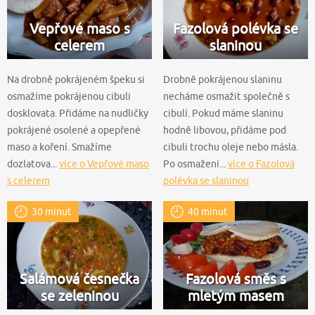
Vepřové maso s
Fazolová polévka se
celerem
slaninou
Na drobně pokrájeném špeku si
Drobně pokrájenou slaninu
osmažíme pokrájenou cibuli
necháme osmažit společně s
dosklovata. Přidáme na nudličky
cibulí. Pokud máme slaninu
pokrájené osolené a opepřené
hodně libovou, přidáme pod
maso a koření. Smažíme
cibuli trochu oleje nebo másla.
dozlatova...
více o Vepřové maso
Po osmažení...
více o Fazolová
s celerem
polévka se slaninou
30 minut
40 minut
Salámová česnečka
Fazolová směs s
se zeleninou
mletým masem