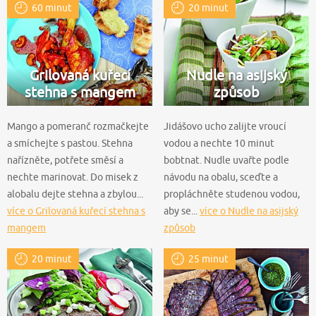
60 minut
20 minut
Grilovaná kuřecí
Nudle na asijský
stehna s mangem
způsob
Mango a pomeranč rozmačkejte
Jidášovo ucho zalijte vroucí
a smíchejte s pastou. Stehna
vodou a nechte 10 minut
nařízněte, potřete směsí a
bobtnat. Nudle uvařte podle
nechte marinovat. Do misek z
návodu na obalu, sceďte a
alobalu dejte stehna a zbylou...
propláchněte studenou vodou,
více o Grilovaná kuřecí stehna s
aby se...
více o Nudle na asijský
mangem
způsob
20 minut
25 minut