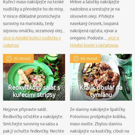
Kuřecí maso nakrájejte na tenké
Mrkve a šalotky nakrájejte
nudličky a přendejte ho do mísy.
nadrobno a orestujte je na
V misce důkladně promíchejte
olivovém oleji. Přidejte
suroviny na marinádu, tedy
nasekaný česnek, loupaná
sójovou omáčku, sezamový olej...
nakrájená rajčata, vývar a
více o Asijské kuřecí nudličky s
oregano. Poduste....
více o
cuketou
Hovězí koule s rajčatovou
omáčkou
35 minut
60 minut
Ředkvičkový salát s
Králík cibulář na
kuřecími stripsy
tymiánu
Nejprve připravte salát.
Ze slaniny nakrájejte špalíčky.
Ředkvičky očistěte a nakrájejte.
Polovinou prošpikujte králíka,
Smíchejte suroviny na salsu a
maso osolte. Zbylou slaninu
pak jí ochuťte ředkvičky. Nechte
nakrájejte na kostičky, cibuli na