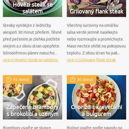
Hovězí steak se
salátem
Grilovaný flank steak
Steaky vyndejte z ledničky
Všechny suroviny na omáčku
alespoň 30 minut předem. Těsně
salsa verde jemně nasekejte
před pečením je zlehka potřete
nebo rozmixujte a promíchejte.
olejem a z obou stran opepřete.
Maso nechte ohřát na pokojovou
Silnostěnnou pánev nasucho...
teplotu. Z obou stran ho pak...
více o Hovězí steak se salátem
více o Grilovaný flank steak
45 minut
30 minut
Zapečené brambory
Chorizo s krevetami
s brokolicí a uzeným
a bulgurem
Brambory uvařte ve slupce,
Bulgur uvařte podle návodu na