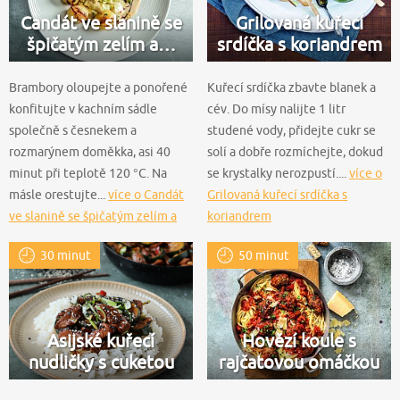
Candát ve slanině se
Grilovaná kuřecí
špičatým zelím a…
srdíčka s koriandrem
Brambory oloupejte a ponořené
Kuřecí srdíčka zbavte blanek a
konfitujte v kachním sádle
cév. Do mísy nalijte 1 litr
společně s česnekem a
studené vody, přidejte cukr se
rozmarýnem doměkka, asi 40
solí a dobře rozmíchejte, dokud
minut při teplotě 120 °C. Na
se krystalky nerozpustí....
více o
másle orestujte...
více o Candát
Grilovaná kuřecí srdíčka s
ve slanině se špičatým zelím a
koriandrem
bramborami
30 minut
50 minut
Asijské kuřecí
Hovězí koule s
nudličky s cuketou
rajčatovou omáčkou