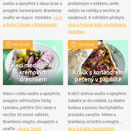
osolte a opepřete z obou stran a
prošlehejte s mlékem, směs
posypte rozmarýnem. Brambory
nalijte na rohlíky a nechte je
uvařte ve slupce. Ozdobte...
více
nasáknout. K rohlíkům přidejte...
o Kuřecí steaky s bramborami
více o Pečené kuře s bylinkovou
nádivkou
45 minut
50 minut
Telecí medailonky s
krémovým
Králík s koriandrem
dresinkem
pečený v papilotě
Maso v celku osolte a opepřete,
Králičí stehna osolte a opepřete.
posypte odrhnutými lístky
Zabalte je do roládek, ty obalte
tymiánu, potřete lžící oleje a
šunkou a pomocí kuchyňského
nechte 20 minut odležet.
provázku zavažte. Mrkev a
Brambory omyjte, oloupejte a
brambory očistěte a omyjte....
uvařte...
více o Telecí
více o Králík s koriandrem