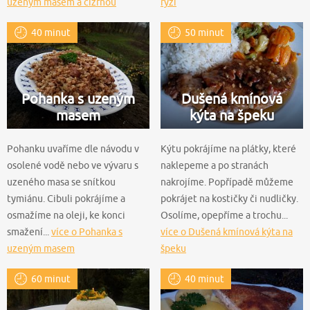
uzeným masem a cizrnou
rýží
40 minut
50 minut
Pohanka s uzeným
Dušená kmínová
masem
kýta na špeku
Pohanku uvaříme dle návodu v
Kýtu pokrájíme na plátky, které
osolené vodě nebo ve vývaru s
naklepeme a po stranách
uzeného masa se snítkou
nakrojíme. Popřípadě můžeme
tymiánu. Cibuli pokrájíme a
pokrájet na kostičky či nudličky.
osmažíme na oleji, ke konci
Osolíme, opepříme a trochu...
smažení...
více o Pohanka s
více o Dušená kmínová kýta na
uzeným masem
špeku
60 minut
40 minut