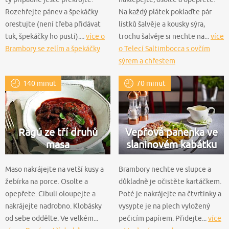
Rozehřejte pánev a špekáčky
Na každý plátek poklaďte pár
orestujte (není třeba přidávat
lístků šalvěje a kousky sýra,
tuk, špekáčky ho pustí)....
více o
trochu šalvěje si nechte na...
více
Brambory se zelím a špekáčky
o Telecí Saltimbocca s ovčím
sýrem a chřestem
140 minut
70 minut
Ragú ze tří druhů
Vepřová panenka ve
masa
slaninovém kabátku
Maso nakrájejte na vetší kusy a
Brambory nechte ve slupce a
žebírka na porce. Osolte a
důkladně je očistěte kartáčkem.
opepřete. Cibuli oloupejte a
Poté je nakrájejte na čtvrtinky a
nakrájejte nadrobno. Klobásky
vysypte je na plech vyložený
od sebe oddělte. Ve velkém...
pečicím papírem. Přidejte...
více