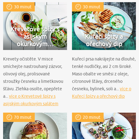
30 minut
30 minut
Krevetové špízy s
asijským
Kuřecí špízy a
okurkovým…
ořechový dip
Krevety očistěte. V misce
Kuřecí prsa nakrájejte na dlouhé,
smíchejte nastrouhaný zázvor,
tenké nudličky, asi 2 cm široké.
olivový olej, prolisované
Maso obalte ve směsi z oleje,
stroužky česneku a limetkovou
citronové šťávy, drceného
šťávu. Zlehka osolte, opepřete
česneku, bylinek, soli a...
více o
a...
více o Krevetové špízy s
Kuřecí špízy a ořechový dip
asijským okurkovým salátem
70 minut
20 minut