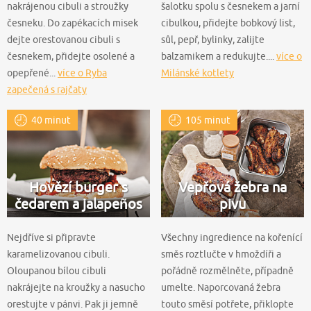
nakrájenou cibuli a stroužky
šalotku spolu s česnekem a jarní
česneku. Do zapékacích misek
cibulkou, přidejte bobkový list,
dejte orestovanou cibuli s
sůl, pepř, bylinky, zalijte
česnekem, přidejte osolené a
balzamikem a redukujte....
více o
opepřené...
více o Ryba
Milánské kotlety
zapečená s rajčaty
40 minut
105 minut
Hovězí burger s
Vepřová žebra na
čedarem a jalapeños
pivu
Nejdříve si připravte
Všechny ingredience na kořenící
karamelizovanou cibuli.
směs roztlučte v hmoždíři a
Oloupanou bílou cibuli
pořádně rozmělněte, případně
nakrájejte na kroužky a nasucho
umelte. Naporcovaná žebra
orestujte v pánvi. Pak ji jemně
touto směsí potřete, přiklopte