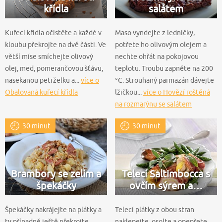
křídla
salátem
Kuřecí křídla očistěte a každé v
Maso vyndejte z ledničky,
kloubu překrojte na dvě části. Ve
potřete ho olivovým olejem a
větší míse smíchejte olivový
nechte ohřát na pokojovou
olej, med, pomerančovou šťávu,
teplotu. Troubu zapněte na 200
nasekanou petrželku a...
více o
°C. Strouhaný parmazán dávejte
Obalovaná kuřecí křídla
lžičkou...
více o Hovězí roštěná
na rozmarýnu se salátem
30 minut
30 minut
Brambory se zelím a
Telecí Saltimbocca s
špekáčky
ovčím sýrem a…
Špekáčky nakrájejte na plátky a
Telecí plátky z obou stran
ty případně ještě překrojte.
naklepejte, osolte a opepřete.