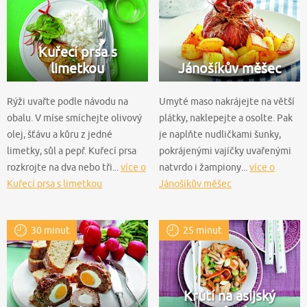
Kuřecí prsa s
limetkou
Jánošíkův měšec
Rýži uvařte podle návodu na
Umyté maso nakrájejte na větší
obalu. V míse smíchejte olivový
plátky, naklepejte a osolte. Pak
olej, šťávu a kůru z jedné
je naplňte nudličkami šunky,
limetky, sůl a pepř. Kuřecí prsa
pokrájenými vajíčky uvařenými
rozkrojte na dva nebo tři...
více o
natvrdo i žampiony...
více o
Kuřecí prsa s limetkou
Jánošíkův měšec
30 minut
25 minut
Krůtí na asijský