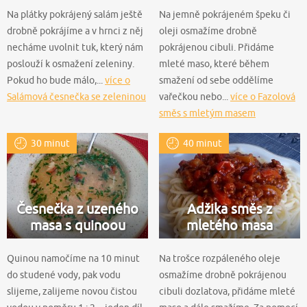
Na plátky pokrájený salám ještě
Na jemně pokrájeném špeku či
drobně pokrájíme a v hrnci z něj
oleji osmažíme drobně
necháme uvolnit tuk, který nám
pokrájenou cibuli. Přidáme
poslouží k osmažení zeleniny.
mleté maso, které během
Pokud ho bude málo,...
více o
smažení od sebe oddělíme
Salámová česnečka se zeleninou
vařečkou nebo...
více o Fazolová
směs s mletým masem
30 minut
40 minut
Česnečka z uzeného
Adžika směs z
masa s quinoou
mletého masa
Quinou namočíme na 10 minut
Na trošce rozpáleného oleje
do studené vody, pak vodu
osmažíme drobně pokrájenou
slijeme, zalijeme novou čistou
cibuli dozlatova, přidáme mleté