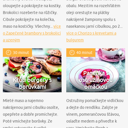
oloupejte a pokrájejte na kostky.
obalu. Mezitím na rozehřátém
Brokolici rozeberte na růžičky.
oleji orestujte na plátky
Cibule pokrájejte na kolečka,
nakrájené žampiony spolu s
maso na kostičky. Všechny...
více
nasekanou jarní cibulkou, po 2...
o Zapečené brambory s brokolicí
více o Chorizo s krevetami a
a uzeným
bulgurem
30 minut
40 minut
Panenka s
Krůtí burgery s
ostružinovou
borůvkami
omáčkou
Mleté maso a najemno
Ostružiny pomačkejte vidličkou
nakrájenou jarní cibulku osolte,
a dejte do rendlíku. Zalijte je
opepřete a dobře promíchejte.
vínem, pomerančovou šťávou,
Poté vmíchejte borůvky. Ze
oslaďte medem a přiveďte k