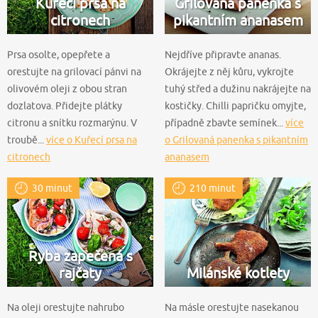
Kuřecí prsa na
Grilovaná panenka s
citronech
pikantním ananasem
Prsa osolte, opepřete a
Nejdříve připravte ananas.
orestujte na grilovací pánvi na
Okrájejte z něj kůru, vykrojte
olivovém oleji z obou stran
tuhý střed a dužinu nakrájejte na
dozlatova. Přidejte plátky
kostičky. Chilli papričku omyjte,
citronu a snítku rozmarýnu. V
případně zbavte semínek...
více
troubě...
více o Kuřecí prsa na
o Grilovaná panenka s pikantním
citronech
ananasem
30 minut
210 minut
Ryba zapečená s
rajčaty
Milánské kotlety
Na oleji orestujte nahrubo
Na másle orestujte nasekanou