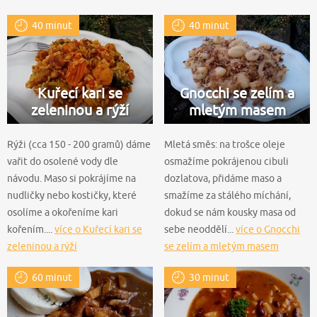
40 minut
40 minut
Kuřecí kari se
Gnocchi se zelím a
zeleninou a rýží
mletým masem
Rýži (cca 150 - 200 gramů) dáme
Mletá směs: na trošce oleje
vařit do osolené vody dle
osmažíme pokrájenou cibuli
návodu. Maso si pokrájíme na
dozlatova, přidáme maso a
nudličky nebo kostičky, které
smažíme za stálého míchání,
osolíme a okořeníme kari
dokud se nám kousky masa od
kořením....
více o Kuřecí kari se
sebe neoddělí...
více o Gnocchi
zeleninou a rýží
se zelím a mletým masem
60 minut
30 minut