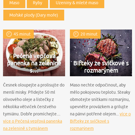
Maso
Ryby
Uzeniny & mleté maso
Mořské plody (Dary moře)
45 minut
20 minut
Pečená vepřová
panenka na zelenině
Bifteky ze svíčkové s
s…
rozmarýnem
Česnek oloupejte a prolisujte do
Maso nechte odpočinout, aby
menší misky. Přidejte 50 ml
mělo pokojovou teplotu. Steaky
olivového oleje a lístečky z
obmotejte snítkami rozmarýnu,
několika větviček čerstvého
upevněte provázkem a grilujte
tymiánu. Dobře promíchejte....
na pánvi potřené olejem...
více o
více o Pečená vepřová panenka
Bifteky ze svíčkové s
na zelenině s tymiánem
rozmarýnem