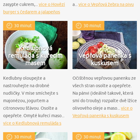
zasypte cukrem,...
více o Hovězí
a...
více o Vepřová žebra na pivu
burger s čedarem a jalapeños
30 minut
30 minut
Kedlubnová
remuláda s kuřecím
Vepřová panenka s
masem
kuskusem
Kedlubny oloupejte a
Očištěnou vepřovou panenku ze
nastrouhejte na drobné
všech stran osolte a opepřete.
nudličky. V míse smíchejte s
Na pánvi (ideálně takové, která
majonézou, jogurtem a
smí do trouby) rozpalte dvě lžíce
citronovou šťávou. Osolte a
olivového oleje a maso...
více o
opepřete. Omyté kuřecí maso...
Vepřová panenka s kuskusem
více o Kedlubnová remuláda s
kuřecím masem
30 minut
30 minut