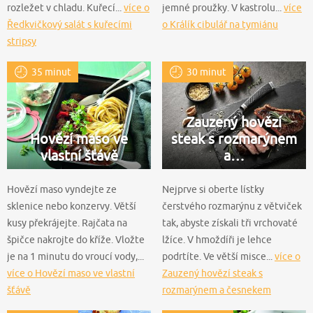
rozležet v chladu. Kuřecí...
více o
jemné proužky. V kastrolu...
více
Ředkvičkový salát s kuřecími
o Králík cibulář na tymiánu
stripsy
35 minut
30 minut
Zauzený hovězí
Hovězí maso ve
steak s rozmarýnem
vlastní šťávě
a…
Hovězí maso vyndejte ze
Nejprve si oberte lístky
sklenice nebo konzervy. Větší
čerstvého rozmarýnu z větviček
kusy překrájejte. Rajčata na
tak, abyste získali tři vrchovaté
špičce nakrojte do kříže. Vložte
lžíce. V hmoždíři je lehce
je na 1 minutu do vroucí vody,...
podrtíte. Ve větší misce...
více o
více o Hovězí maso ve vlastní
Zauzený hovězí steak s
šťávě
rozmarýnem a česnekem