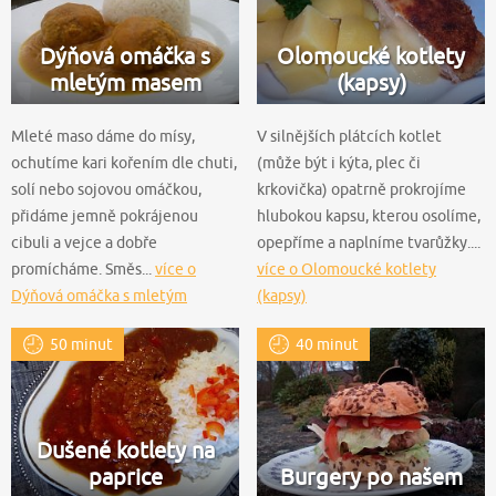
Dýňová omáčka s
Olomoucké kotlety
mletým masem
(kapsy)
Mleté maso dáme do mísy,
V silnějších plátcích kotlet
ochutíme kari kořením dle chuti,
(může být i kýta, plec či
solí nebo sojovou omáčkou,
krkovička) opatrně prokrojíme
přidáme jemně pokrájenou
hlubokou kapsu, kterou osolíme,
cibuli a vejce a dobře
opepříme a naplníme tvarůžky....
promícháme. Směs...
více o
více o Olomoucké kotlety
Dýňová omáčka s mletým
(kapsy)
masem
50 minut
40 minut
Dušené kotlety na
paprice
Burgery po našem