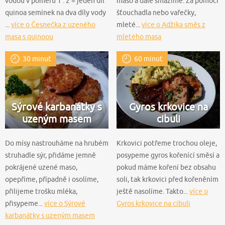
vodou v poměru 1 : 2 = jeden díl
maso a dále smažíme. Za pomocí
quinoa semínek na dva díly vody
šťouchadla nebo vařečky,
...
více o Česnečka z uzeného
mleté...
více o Adžika směs z
masa s quinoou
mletého masa
30 minut
60 minut
Sýrové karbanátky s
Gyros krkovice na
uzeným masem
cibuli
Do mísy nastrouháme na hrubém
Krkovici potřeme trochou oleje,
struhadle sýr, přidáme jemně
posypeme gyros kořenící směsí a
pokrájené uzené maso,
pokud máme koření bez obsahu
opepříme, případně i osolíme,
soli, tak krkovici před kořeněním
přilijeme trošku mléka,
ještě nasolíme. Takto...
více o
přisypeme...
více o Sýrové
Gyros krkovice na cibuli
karbanátky s uzeným masem