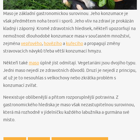
Maso je základní gastronomickou surovinou. Jeho konzumace je
však předmětem noha teorií i sporů. Jeho vliv na zdraví je prokázán
kladný i záporný. Kromě zdravotních hledisek, někteří upozorňují na
nemožnost dlouhodobé konzumace masa v současném množství,
zejména
vepřového
,
hovězího
a
kuřecího
a propagují změny
stravovacích návyků třeba větší konzumací hmyzu.
Někteří také
maso
úplně jíst odmítají. Vegetariáni jsou dvojího typu.
Jedni maso nejedí ze zdravotních důvodů. Druzí je nejedí z principu,
ať už je to nesouhlas s velkochovy nebo zkrátka problém s
konzumací zvířat.
Neexistuje oblíbenější a přitom rozporuplnější potravina. Z
gastronomického hlediska je maso však nezastupitelnou surovinou,
která má rozhodně v jídelníčku každého labužníka a gurmána své
místo.