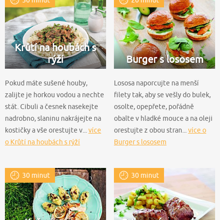
30 minut
20 minut
Krůtí na houbách s
rýží
Burger s lososem
Pokud máte sušené houby,
Lososa naporcujte na menší
zalijte je horkou vodou a nechte
filety tak, aby se vešly do bulek,
stát. Cibuli a česnek nasekejte
osolte, opepřete, pořádně
nadrobno, slaninu nakrájejte na
obalte v hladké mouce a na oleji
kostičky a vše orestujte v...
více
orestujte z obou stran...
více o
o Krůtí na houbách s rýží
Burger s lososem
30 minut
30 minut