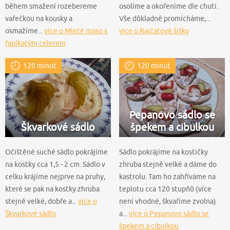
během smažení rozebereme
osolíme a okořeníme dle chuti.
vařečkou na kousky a
Vše důkladně promícháme,...
osmažíme...
více o Mleté maso s
více o Rajčatové šišky
řapíkatým celerem
120 minut
120 minut
Pepanovo sádlo se
Škvarkové sádlo
špekem a cibulkou
Očištěné suché sádlo pokrájíme
Sádlo pokrájíme na kostičky
na kostky cca 1,5 - 2 cm. Sádlo v
zhruba stejně velké a dáme do
celku krájíme nejprve na pruhy,
kastrolu. Tam ho zahříváme na
které se pak na kostky zhruba
teplotu cca 120 stupňů (více
stejně velké, dobře a...
více o
není vhodné, škvaříme zvolna)
Škvarkové sádlo
a...
více o Pepanovo sádlo se
špekem a cibulkou