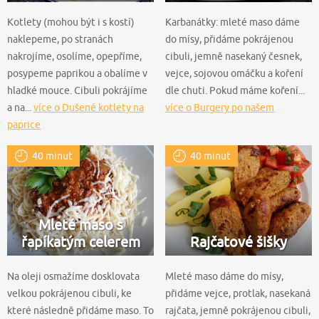
Kotlety (mohou být i s kostí)
Karbanátky: mleté maso dáme
naklepeme, po stranách
do mísy, přidáme pokrájenou
nakrojíme, osolíme, opepříme,
cibuli, jemně nasekaný česnek,
posypeme paprikou a obalíme v
vejce, sojovou omáčku a koření
hladké mouce. Cibuli pokrájíme
dle chuti. Pokud máme koření...
a na...
více o Dušené kotlety na
více o Burgery po našem
paprice
40 minut
40 minut
Mleté maso s
řapíkatým celerem
Rajčatové šišky
Na oleji osmažíme dosklovata
Mleté maso dáme do mísy,
velkou pokrájenou cibuli, ke
přidáme vejce, protlak, nasekaná
které následně přidáme maso. To
rajčata, jemně pokrájenou cibuli,