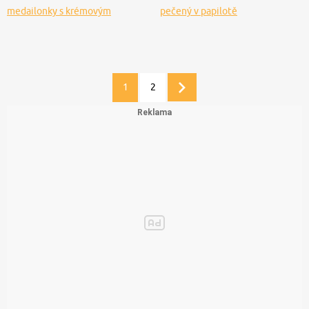
medailonky s krémovým
pečený v papilotě
dresinkem
1
2
Další
stránka