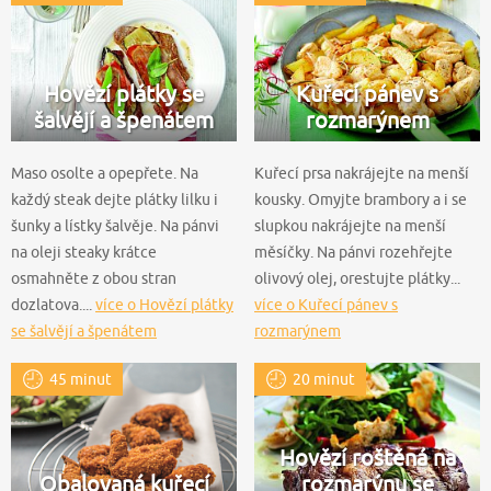
Hovězí plátky se
Kuřecí pánev s
šalvějí a špenátem
rozmarýnem
Maso osolte a opepřete. Na
Kuřecí prsa nakrájejte na menší
každý steak dejte plátky lilku i
kousky. Omyjte brambory a i se
šunky a lístky šalvěje. Na pánvi
slupkou nakrájejte na menší
na oleji steaky krátce
měsíčky. Na pánvi rozehřejte
osmahněte z obou stran
olivový olej, orestujte plátky...
dozlatova....
více o Hovězí plátky
více o Kuřecí pánev s
se šalvějí a špenátem
rozmarýnem
45 minut
20 minut
Hovězí roštěná na
Obalovaná kuřecí
rozmarýnu se