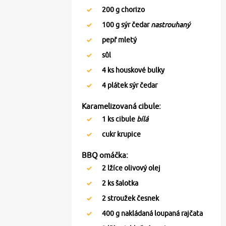
200
g chorizo
100
g sýr čedar
nastrouhaný
pepř mletý
sůl
4
ks houskové bulky
4
plátek sýr čedar
Karamelizovaná cibule:
1
ks cibule
bílá
cukr krupice
BBQ omáčka:
2
lžíce olivový olej
2
ks šalotka
2
stroužek česnek
400
g nakládaná loupaná rajčata