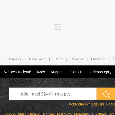
|
|
|
|
|
|
!
Dáma.cz
Maminka.cz
E15.cz
Reflex.cz
FITweb.cz
Ž
Světová kuchyně
Rady
Magazín
F.O.O.D.
Videorecepty
Pokročilé vyhledávání
Podle
Polévky
Maso
Omáčky
Přílohy
Těstoviny
Moučníky
Zdravé
Ryc