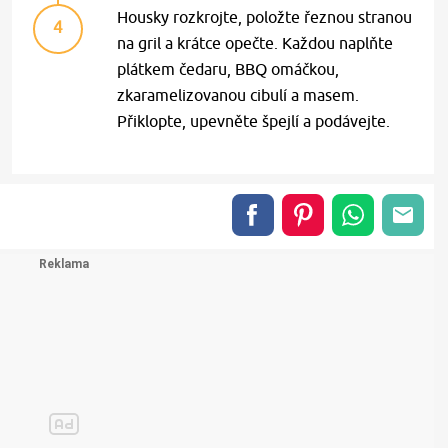
Housky rozkrojte, položte řeznou stranou
4
na gril a krátce opečte. Každou naplňte
plátkem čedaru, BBQ omáčkou,
zkaramelizovanou cibulí a masem.
Přiklopte, upevněte špejlí a podávejte.