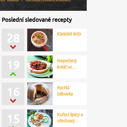
Poslední sledované recepty
Klasické lečo
28
Nepečený
19
koláč se…
Rychlá
16
bábovka
Kuřecí špízy a
15
ořechový…