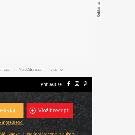
|
|
eny.cz
MojeZdraví.cz
více
Přihlásit se
Vložit recept
Hledat
 ingrediencí
hlé
Sladké
Nejlepší recepty z cukety