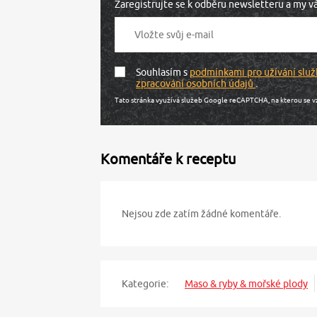
Zaregistrujte se k odběru newsletteru a my 
Souhlasím s
podmínkami pro užívání služ
zpracování osobních údajů
.
Tato stránka využívá služeb Google reCAPTCHA, na kterou se v
Komentáře k receptu
Nejsou zde zatím žádné komentáře.
Kategorie:
Maso & ryby & mořské plody