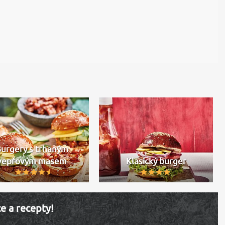
Burgery s trhaným
vepřovým masem
Klasický burger
ce a recepty!