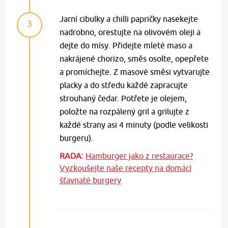
Jarní cibulky a chilli papričky nasekejte
3
nadrobno, orestujte na olivovém oleji a
dejte do mísy. Přidejte mleté maso a
nakrájené chorizo, směs osolte, opepřete
a promíchejte. Z masové směsi vytvarujte
placky a do středu každé zapracujte
strouhaný čedar. Potřete je olejem,
položte na rozpálený gril a grilujte z
každé strany asi 4 minuty (podle velikosti
burgeru).
RADA:
Hamburger jako z restaurace?
Vyzkoušejte naše recepty na domácí
šťavnaté burgery