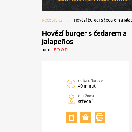
Recepty.cz
Hovězí burger s čedarem a jala
Hovězí burger s čedarem a
jalapeños
autor:
F.O.O.D.
doba přípravy:
40 minut
obtížnost:
střední