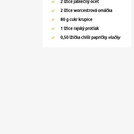
2
lžíce jablečný ocet
2
lžíce worcestrová omáčka
80
g cukr krupice
1
lžíce rajský protlak
0,50
lžička chilli papričky
vločky