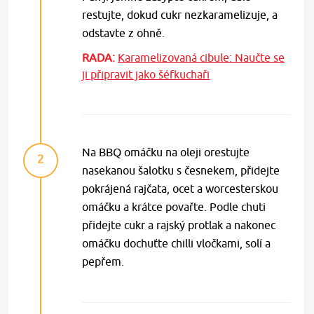
restujte, dokud cukr nezkaramelizuje, a
odstavte z ohně.
RADA:
Karamelizovaná cibule: Naučte se
ji připravit jako šéfkuchaři
Na BBQ omáčku na oleji orestujte
2
nasekanou šalotku s česnekem, přidejte
pokrájená rajčata, ocet a worcesterskou
omáčku a krátce povařte. Podle chuti
přidejte cukr a rajský protlak a nakonec
omáčku dochuťte chilli vločkami, solí a
pepřem.