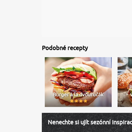
Podobné recepty
Burger à la dvouručák
Nenechte si ujít sezónní inspira