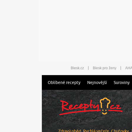
|
|
Blesk.cz
Blesk pro ženy
AHA
Oblíbené recepty
Nejnovější
Suroviny
Zdravý oběd
Rychlá večeře
Chuťovky