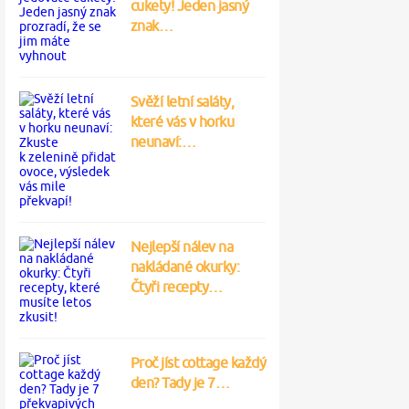
cukety! Jeden jasný
znak…
Svěží letní saláty,
které vás v horku
neunaví:…
Nejlepší nálev na
nakládané okurky:
Čtyři recepty…
Proč jíst cottage každý
den? Tady je 7…