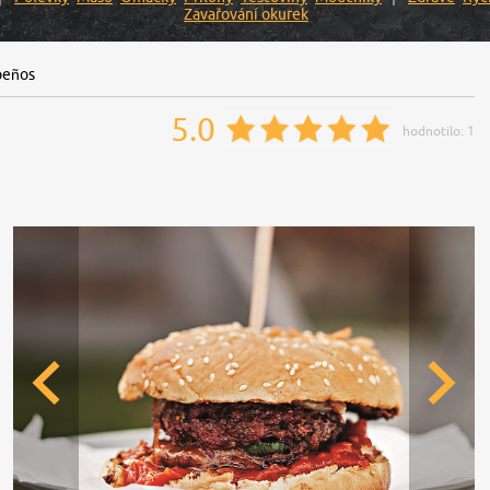
Zavařování okurek
peños
5.0
hodnotilo:
1