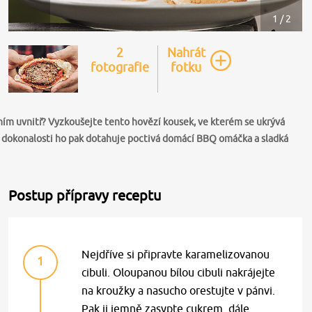
1 / 2
2
Nahrát
fotografie
fotku
ím uvnitř? Vyzkoušejte tento hovězí kousek, ve kterém se ukrývá
 K dokonalosti ho pak dotahuje poctivá domácí BBQ omáčka a sladká
Postup přípravy receptu
Nejdříve si připravte karamelizovanou
1
cibuli. Oloupanou bílou cibuli nakrájejte
na kroužky a nasucho orestujte v pánvi.
Pak ji jemně zasypte cukrem, dále