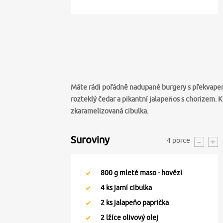
Máte rádi pořádně nadupané burgery s překvapen
rozteklý čedar a pikantní jalapeños s chorizem.
zkaramelizovaná cibulka.
Suroviny
4
porce
800
g mleté maso - hovězí
4
ks jarní cibulka
2
ks jalapeňo paprička
2
lžíce olivový olej