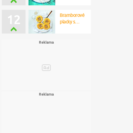
Bramborové
12
placky s…