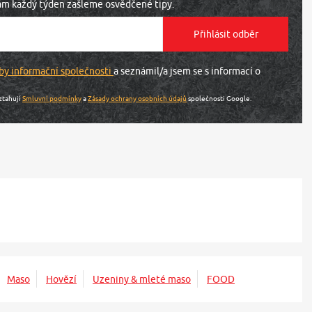
vám každý týden zašleme osvědčené tipy.
by informační společnosti
a seznámil/a jsem se s informací o
ztahují
Smluvní podmínky
a
Zásady ochrany osobních údajů
společnosti Google.
Maso
Hovězí
Uzeniny & mleté maso
FOOD