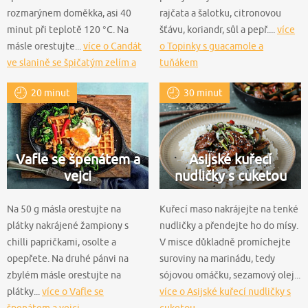
rozmarýnem doměkka, asi 40
rajčata a šalotku, citronovou
minut při teplotě 120 °C. Na
šťávu, koriandr, sůl a pepř....
více
másle orestujte...
více o Candát
o Topinky s guacamole a
ve slanině se špičatým zelím a
tuňákem
bramborami
20 minut
30 minut
Vafle se špenátem a
Asijské kuřecí
vejci
nudličky s cuketou
Na 50 g másla orestujte na
Kuřecí maso nakrájejte na tenké
plátky nakrájené žampiony s
nudličky a přendejte ho do mísy.
chilli papričkami, osolte a
V misce důkladně promíchejte
opepřete. Na druhé pánvi na
suroviny na marinádu, tedy
zbylém másle orestujte na
sójovou omáčku, sezamový olej...
plátky...
více o Vafle se
více o Asijské kuřecí nudličky s
špenátem a vejci
cuketou