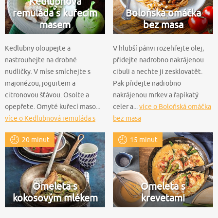
Kedlubnová
remuláda s kuřecím
Boloňská omáčka
masem
bez masa
Kedlubny oloupejte a
V hlubší pánvi rozehřejte olej,
nastrouhejte na drobné
přidejte nadrobno nakrájenou
nudličky. V míse smíchejte s
cibuli a nechte ji zesklovatět.
majonézou, jogurtem a
Pak přidejte nadrobno
citronovou šťávou. Osolte a
nakrájenou mrkev a řapíkatý
opepřete. Omyté kuřecí maso...
celer a...
více o Boloňská omáčka
více o Kedlubnová remuláda s
bez masa
kuřecím masem
20 minut
15 minut
Omeleta s
Omeleta s
kokosovým mlékem
krevetami