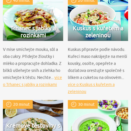
40 minut
20 minut
Trhanec s jablky a
Kuskus s kuřetem a
rozinkami
zeleninou
V míse smíchejte mouku, sůl a
Kuskus připravte podle návodu.
oba cukry. Přidejte žloutky i
Kuřecí maso nakrájejte na menší
mléko a propracujte dohladka. Z
kousky, osolte, opepřete a
bílků ušlehejte sníh a zlehka ho
dozlatova orestujte společně s
vmíchejte k těstu. Nechte...
více
lilkem a cuketou na olivovém...
o Trhanec s jablky a rozinkami
více o Kuskus s kuřetem a
zeleninou
20 minut
30 minut
Krémové těstoviny s