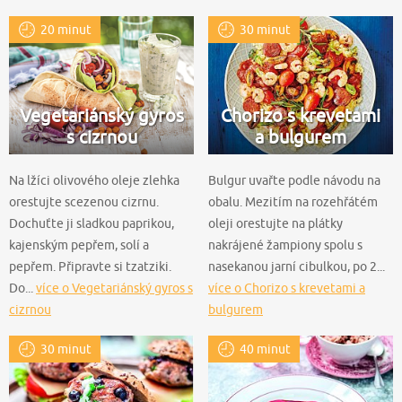
20 minut
30 minut
Vegetariánský gyros
Chorizo s krevetami
s cizrnou
a bulgurem
Na lžíci olivového oleje zlehka
Bulgur uvařte podle návodu na
orestujte scezenou cizrnu.
obalu. Mezitím na rozehřátém
Dochuťte ji sladkou paprikou,
oleji orestujte na plátky
kajenským pepřem, solí a
nakrájené žampiony spolu s
pepřem. Připravte si tzatziki.
nasekanou jarní cibulkou, po 2...
Do...
více o Vegetariánský gyros s
více o Chorizo s krevetami a
cizrnou
bulgurem
30 minut
40 minut