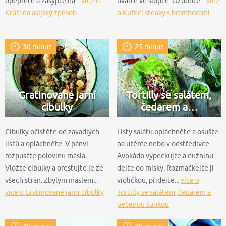
opepřete a zasypte na...
více o
uvařte ve slupce. Ozdobte...
více
Krůtí na asijský způsob
o Kuřecí steaky s bramborami
30 minut
25 minut
Gratinované jarní
Tortilly se salátem,
cibulky
čedarem a…
Cibulky očistěte od zavadlých
Listy salátu opláchněte a osušte
listů a opláchněte. V pánvi
na utěrce nebo v odstředivce.
rozpusťte polovinu másla.
Avokádo vypeckujte a dužninu
Vložte cibulky a orestujte je ze
dejte do misky. Rozmačkejte ji
všech stran. Zbylým máslem...
vidličkou, přidejte...
více o
více o Gratinované jarní cibulky
Tortilly se salátem, čedarem a
pečenou šunkou