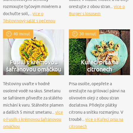
rozmixujte tyčovým mixérem a
orestujte z obou stran...
více o
dochuťte solí,...
více o
Burger s lososem
Těstovinový salát s pečenou
řepou
40 minut
30 minut
Fusilli s krémovou
Kuřecí prsa na
šafránovou omáčkou
citronech
Těstoviny uvařte v hodně
Prsa osolte, opepřete a
osolené vodě na skus. Smetanu
orestujte na grilovací pánvi na
se šafránem přiveďte za stálého
olivovém oleji z obou stran
míchání k varu. Stáhněte plamen
dozlatova. Přidejte plátky
a dalších 5 minut smetanu...
více
citronu a snítku rozmarýnu. V
o Fusilli s krémovou šafránovou
troubě...
více o Kuřecí prsa na
omáčkou
citronech