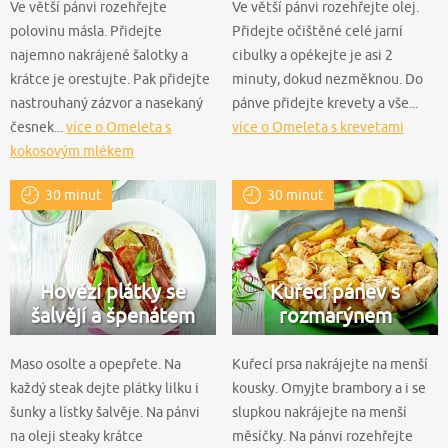
Ve větší pánvi rozehřejte
Ve větší pánvi rozehřejte olej.
polovinu másla. Přidejte
Přidejte očištěné celé jarní
najemno nakrájené šalotky a
cibulky a opékejte je asi 2
krátce je orestujte. Pak přidejte
minuty, dokud nezměknou. Do
nastrouhaný zázvor a nasekaný
pánve přidejte krevety a vše...
česnek...
více o Omeleta s
více o Omeleta s krevetami
kokosovým mlékem
30 minut
30 minut
Hovězí plátky se
Kuřecí pánev s
šalvějí a špenátem
rozmarýnem
Maso osolte a opepřete. Na
Kuřecí prsa nakrájejte na menší
každý steak dejte plátky lilku i
kousky. Omyjte brambory a i se
šunky a lístky šalvěje. Na pánvi
slupkou nakrájejte na menší
na oleji steaky krátce
měsíčky. Na pánvi rozehřejte