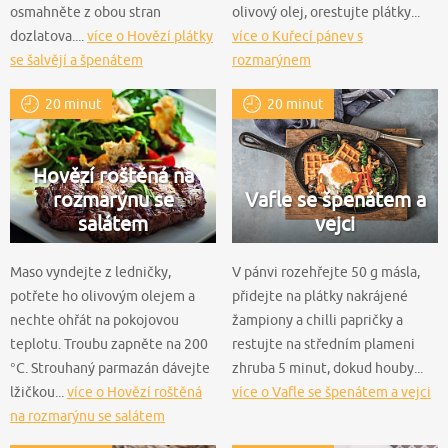
osmahněte z obou stran
olivový olej, orestujte plátky...
dozlatova....
více o Hovězí plátky
více o Kuřecí pánev s
se šalvějí a špenátem
rozmarýnem
20 minut
20 minut
Hovězí roštěná na
rozmarýnu se
Vafle se špenátem a
salátem
vejci
Maso vyndejte z ledničky,
V pánvi rozehřejte 50 g másla,
potřete ho olivovým olejem a
přidejte na plátky nakrájené
nechte ohřát na pokojovou
žampiony a chilli papričky a
teplotu. Troubu zapněte na 200
restujte na středním plameni
°C. Strouhaný parmazán dávejte
zhruba 5 minut, dokud houby...
lžičkou...
více o Hovězí roštěná
více o Vafle se špenátem a vejci
na rozmarýnu se salátem