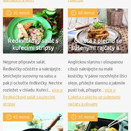
35 minut
60 minut
Ředkvičkový salát s
Cuketa z plechu se
kuřecími stripsy
sušenými rajčaty a…
Nejprve připravte salát.
Anglickou slaninu i oloupanou
Ředkvičky očistěte a nakrájejte.
cibuli nakrájejte na malé
Smíchejte suroviny na salsu a
kostičky. V pánvi rozehřejte lžíci
pak jí ochuťte ředkvičky. Nechte
oleje, přidejte slaninu a jakmile
rozležet v chladu. Kuřecí...
více o
pustí tuk, přisypte...
více o
Ředkvičkový salát s kuřecími
Cuketa z plechu se sušenými
stripsy
rajčaty a olivami
45 minut
35 minut