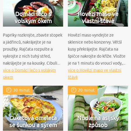
Domácí lečo s
Hovězí maso ve
volským okem
vlastní šťávě
Papriky rozkrojte, zbavte stopek
Hovězí maso vyndejte ze
a jádřinců, nakrájejte je na
sklenice nebo konzervy. Větší
proužky. Rajčata rozpulte a
kusy překrájejte. Rajčata na
vykrojte z nich tuhý střed,
špičce nakrojte do kříže. Vložte
nakrájejte je na kousky. Cibuli...
je na 1 minutu do vroucí vody,...
více o Domácí lečo s volským
více o Hovězí maso ve vlastní
okem
šťávě
30 minut
20 minut
Cuketová omeleta
Nudle na asijský
se šunkou a sýrem
způsob