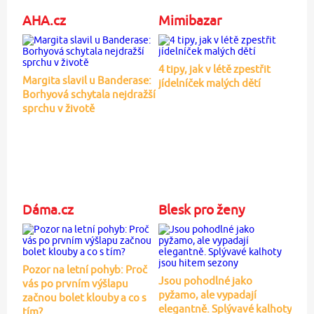
AHA.cz
Mimibazar
4 tipy, jak v létě zpestřit
Margita slavil u Banderase:
jídelníček malých dětí
Borhyová schytala nejdražší
sprchu v životě
Dáma.cz
Blesk pro ženy
Pozor na letní pohyb: Proč
Jsou pohodlné jako
vás po prvním výšlapu
pyžamo, ale vypadají
začnou bolet klouby a co s
elegantně. Splývavé kalhoty
tím?