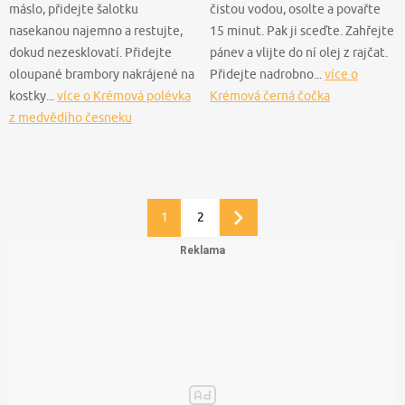
máslo, přidejte šalotku
čistou vodou, osolte a povařte
nasekanou najemno a restujte,
15 minut. Pak ji sceďte. Zahřejte
dokud nezesklovatí. Přidejte
pánev a vlijte do ní olej z rajčat.
oloupané brambory nakrájené na
Přidejte nadrobno...
více o
kostky...
více o Krémová polévka
Krémová černá čočka
z medvědího česneku
1
2
Další
stránka