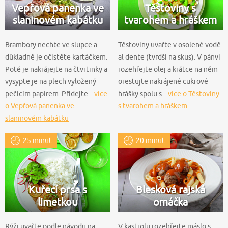
Vepřová panenka ve
Těstoviny s
slaninovém kabátku
tvarohem a hráškem
Brambory nechte ve slupce a
Těstoviny uvařte v osolené vodě
důkladně je očistěte kartáčkem.
al dente (tvrdší na skus). V pánvi
Poté je nakrájejte na čtvrtinky a
rozehřejte olej a krátce na něm
vysypte je na plech vyložený
orestujte nakrájené cukrové
pečicím papírem. Přidejte...
více
hrášky spolu s...
více o Těstoviny
o Vepřová panenka ve
s tvarohem a hráškem
slaninovém kabátku
25 minut
20 minut
Kuřecí prsa s
Blesková rajská
limetkou
omáčka
Rýži uvařte podle návodu na
V kastrolu rozehřejte máslo s