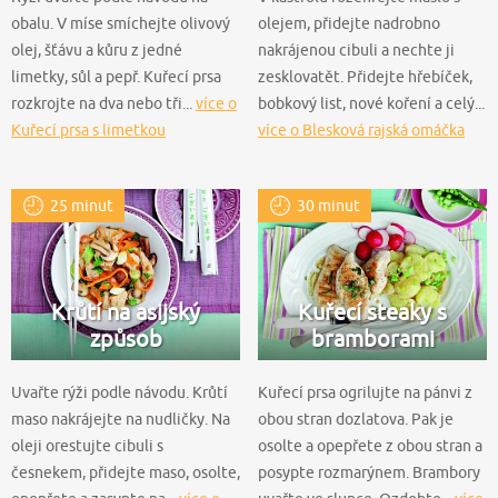
obalu. V míse smíchejte olivový
olejem, přidejte nadrobno
olej, šťávu a kůru z jedné
nakrájenou cibuli a nechte ji
limetky, sůl a pepř. Kuřecí prsa
zesklovatět. Přidejte hřebíček,
rozkrojte na dva nebo tři...
více o
bobkový list, nové koření a celý...
Kuřecí prsa s limetkou
více o Blesková rajská omáčka
25 minut
30 minut
Krůtí na asijský
Kuřecí steaky s
způsob
bramborami
Uvařte rýži podle návodu. Krůtí
Kuřecí prsa ogrilujte na pánvi z
maso nakrájejte na nudličky. Na
obou stran dozlatova. Pak je
oleji orestujte cibuli s
osolte a opepřete z obou stran a
česnekem, přidejte maso, osolte,
posypte rozmarýnem. Brambory