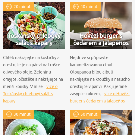
20 minut
40 minut
Toskánský chlebový
Hovězí burger s
salát s kapary
čedarem a jalapeños
Chléb nakrájejte na kostičky a
Nejdříve si připravte
orestujte je na pánvi na trošce
karamelizovanou cibuli.
olivového oleje. Zeleninu
Oloupanou bílou cibuli
omyjte, očistěte a nakrájejte na
nakrájejte na kroužky a nasucho
menší kousky. V míse...
více o
orestujte v pánvi. Pak ji jemně
Toskánský chlebový salát s
zasypte cukrem,...
více o Hovězí
kapary
burger s čedarem a jalapeños
30 minut
50 minut