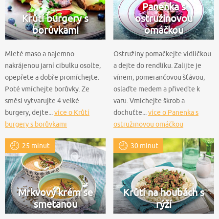
Panenka s
Krůtí burgery s
ostružinovou
borůvkami
omáčkou
Mleté maso a najemno
Ostružiny pomačkejte vidličkou
nakrájenou jarní cibulku osolte,
a dejte do rendlíku. Zalijte je
opepřete a dobře promíchejte.
vínem, pomerančovou šťávou,
Poté vmíchejte borůvky. Ze
oslaďte medem a přiveďte k
směsi vytvarujte 4 velké
varu. Vmíchejte škrob a
burgery, dejte...
více o Krůtí
dochuťte...
více o Panenka s
burgery s borůvkami
ostružinovou omáčkou
25 minut
30 minut
Mrkvový krém se
Krůtí na houbách s
smetanou
rýží