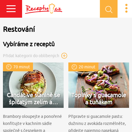
Přihlásit se
Restování
Vybíráme z receptů
Přidat kategorii do oblíbených
70 minut
20 minut
Candát ve slanině se
Topinky s guacamole
špičatým zelím a…
a tuňákem
Brambory oloupejte a ponořené
Připravte si guacamole pastu:
konfitujte v kachním sádle
dužninu z avokáda rozmělněte,
společně s česnekem a
přidejte najemno nasekaná