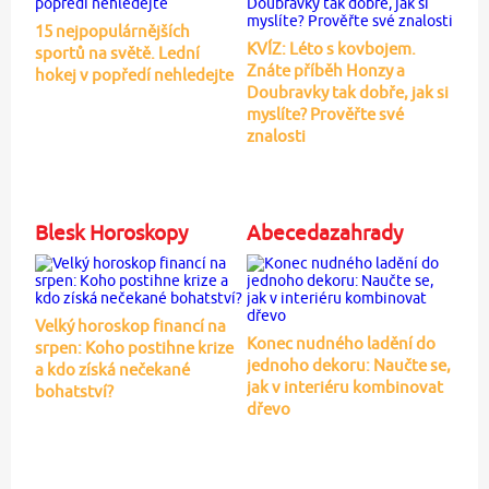
15 nejpopulárnějších
KVÍZ: Léto s kovbojem.
sportů na světě. Lední
Znáte příběh Honzy a
hokej v popředí nehledejte
Doubravky tak dobře, jak si
myslíte? Prověřte své
znalosti
Blesk Horoskopy
Abecedazahrady
Velký horoskop financí na
Konec nudného ladění do
srpen: Koho postihne krize
jednoho dekoru: Naučte se,
a kdo získá nečekané
jak v interiéru kombinovat
bohatství?
dřevo