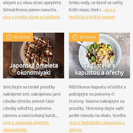
olejem a z obou stran opepřete.
hrnku vody, ve které se vařily.
Silnostěnnou pánev nasucho...
Krůtí maso, lilek i...
více o
více o Hovězí steak se salátem
Mušličky s krůtím masem
35 minut
20 minut
Japonská omeleta
Tagliatelle s
okonomiyaki
kapustou a ořechy
Smíchejte na tenké proužky
Růžičkovou kapustu očistěte a
nakrájené zelí, nakrájenou jarní
pokrájejte na poloviny či
cibulku (hrstku zelené části
čtvrtiny. Slaninu nakrájejte na
cibulky odložte), polovinu
proužky. Těstoviny dejte vařit
zázvoru a nastrouhaný batát,...
podle návodu na obalu. Sceďte...
více o Japonská omeleta
více o Tagliatelle s kapustou a
okonomiyaki
ořechy