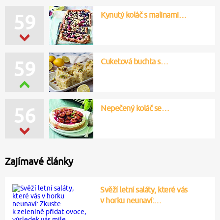
Kynutý koláč s malinami…
59
Cuketová buchta s…
59
Nepečený koláč se…
56
Zajímavé články
Svěží letní saláty, které vás
v horku neunaví:…