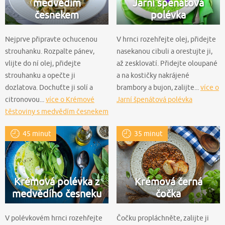
medvědím
Jarní špenátová
česnekem
polévka
Nejprve připravte ochucenou
V hrnci rozehřejte olej, přidejte
strouhanku. Rozpalte pánev,
nasekanou cibuli a orestujte ji,
vlijte do ní olej, přidejte
až zesklovatí. Přidejte oloupané
strouhanku a opečte ji
a na kostičky nakrájené
dozlatova. Dochuťte ji solí a
brambory a bujon, zalijte...
více o
citronovou...
více o Krémové
Jarní špenátová polévka
těstoviny s medvědím česnekem
45 minut
35 minut
Krémová polévka z
Krémová černá
medvědího česneku
čočka
V polévkovém hrnci rozehřejte
Čočku propláchněte, zalijte ji