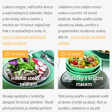
Cuketu omyjte, odřízněte konce
Jidášovo ucho zalijte vroucí
a nastrouhejte ji nahrubo. Dejte
vodou a nechte 10 minut
ji do misky, lehce osolte a
bobtnat. Nudle uvařte podle
nechte asi 10 minut odpočívat.
návodu na obalu, sceďte a
Pak z ní vymačkejte vodu. K...
propláchněte studenou vodou,
více o Cuketová omeleta se
aby se...
více o Nudle na asijský
šunkou a sýrem
způsob
20 minut
25 minut
Hovězí steak se
Mušličky s krůtím
salátem
masem
Steaky vyndejte z ledničky
Těstoviny uvařte v osolené vodě
alespoň 30 minut předem. Těsně
al dente (tvrdší na skus). Než je
před pečením je zlehka potřete
scedíte, odeberte si asi půl