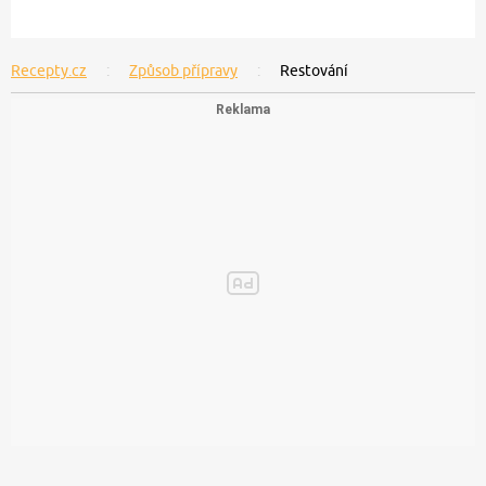
Recepty.cz
Způsob přípravy
Restování