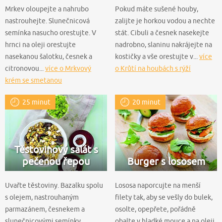
Mrkev oloupejte a nahrubo
Pokud máte sušené houby,
nastrouhejte. Slunečnicová
zalijte je horkou vodou a nechte
semínka nasucho orestujte. V
stát. Cibuli a česnek nasekejte
hrnci na oleji orestujte
nadrobno, slaninu nakrájejte na
nasekanou šalotku, česnek a
kostičky a vše orestujte v...
více
citronovou...
více o Mrkvový
o Krůtí na houbách s rýží
krém se smetanou
25 minut
20 minut
Těstovinový salát s
pečenou řepou
Burger s lososem
Uvařte těstoviny. Bazalku spolu
Lososa naporcujte na menší
s olejem, nastrouhaným
filety tak, aby se vešly do bulek,
parmazánem, česnekem a
osolte, opepřete, pořádně
slunečnicovými semínky
obalte v hladké mouce a na oleji