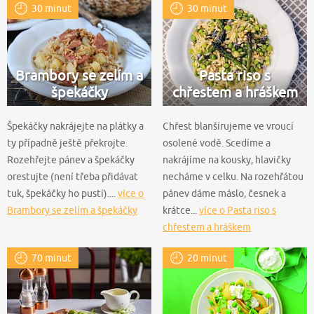
30 minut
30 minut
Brambory se zelím a
Pasta riso s
špekáčky
chřestem a hráškem
Špekáčky nakrájejte na plátky a
Chřest blanšírujeme ve vroucí
ty případně ještě překrojte.
osolené vodě. Scedíme a
Rozehřejte pánev a špekáčky
nakrájíme na kousky, hlavičky
orestujte (není třeba přidávat
necháme v celku. Na rozehřátou
tuk, špekáčky ho pustí)....
více o
pánev dáme máslo, česnek a
Brambory se zelím a špekáčky
krátce...
více o Pasta riso s
chřestem a hráškem
70 minut
20 minut