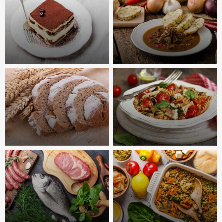
Předkrmy,
chuťovky &
Saláty
svačiny
Zeleninové
Chlebíčky
Těstovinové
Jednohubky
Zálivky & dressingy
Sendviče
Sushi
Více
Více
Dezerty
Omáčky & guláše
Bábovky
Dorty
Svíčková
Sýrová
Muffiny
Štrůdly
Boloňská
Guláš
Více
Více
Přílohy, pečivo a
luštěniny
Těstoviny & rizota
Brambory
Špagety
Lasagne