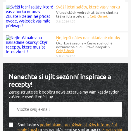
Svěží letní saláty, které vás v horku
neunaví: Zkuste k…
V tropických vedrech ztrácíme chuť na
těžká jídla a tělo si…
Celý článek
5. 8. 2026 4:59
Nejlepší nálev na nakládané okurky:
Čtyři recepty, které musíte…
Okurková sezona v Česku rozhodně
neznamená nudu. Právě naopak, v…
Celý článek
5. 8. 2026 4:56
Nenechte si ujít sezónní inspirace a
recepty!
Zaregistrujte se k odběru newsletteru a my vám každý týden
zašleme osvědčené tipy.
Souhlasím s
podmínkami pro užívání služby informační
společnosti
a seznámil/a jsem se s informací o
zpracování