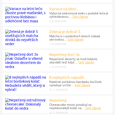
Variace na letní…
Výborná zeleninová směs v podobě leča je
vyhledávanou…
Celý článek
2. 8. 2026 4:56
Zelená je dobrá! 5…
Matcha si v posledních letech získala
obrovskou…
Celý článek
1. 8. 2026 4:59
Nepečený dort 3x…
Nepečené dezerty se hodí kdykoli,
obzvlášť teď, když…
Celý článek
1. 8. 2026 4:56
8 nejlepších nápadů…
Nasbírat pořádnou bandasku borůvek
vyžaduje určité…
Celý článek
31. 7. 2026 8:35
Nepečený…
Cheesecake mnozí považují za
nejdokonalejší koláč na…
Celý článek
31. 7. 2026 4:59