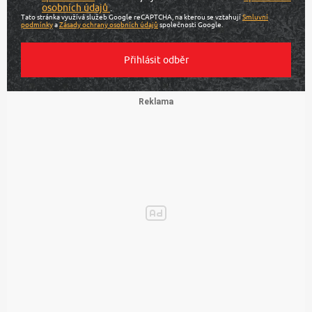
osobních údajů
.
Tato stránka využívá služeb Google reCAPTCHA, na kterou se vztahují
Smluvní
podmínky
a
Zásady ochrany osobních údajů
společnosti Google.