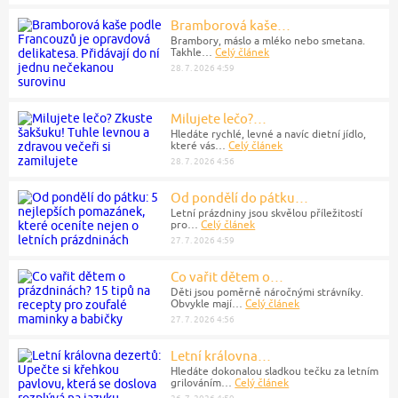
Bramborová kaše…
Brambory, máslo a mléko nebo smetana.
Takhle…
Celý článek
28. 7. 2026 4:59
Milujete lečo?…
Hledáte rychlé, levné a navíc dietní jídlo,
které vás…
Celý článek
28. 7. 2026 4:56
Od pondělí do pátku…
Letní prázdniny jsou skvělou příležitostí
pro…
Celý článek
27. 7. 2026 4:59
Co vařit dětem o…
Děti jsou poměrně náročnými strávníky.
Obvykle mají…
Celý článek
27. 7. 2026 4:56
Letní královna…
Hledáte dokonalou sladkou tečku za letním
grilováním…
Celý článek