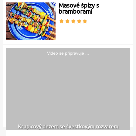
Masové špízy s
bramborami
Video se připravuje ...
Krupicový dezert se švestkovým rozvarem