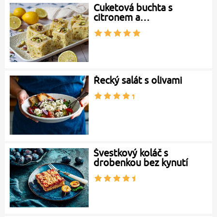
Cuketová buchta s
citronem a…
Řecký salát s olivami
Švestkový koláč s
drobenkou bez kynutí