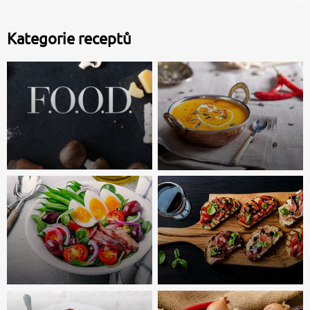
Kategorie receptů
Vše o jídle, vaření
a pečení
Polévky
Hovězí vývar
Kuřecí vývar
Více