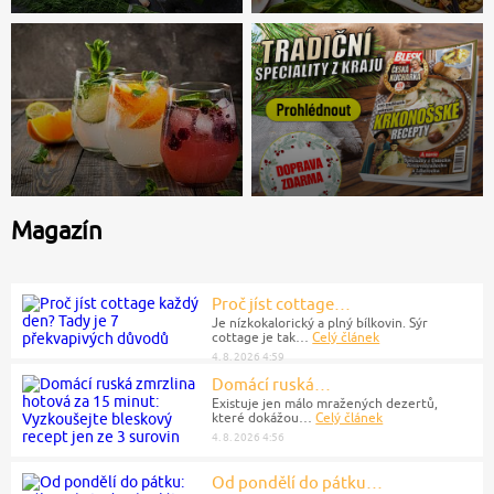
Knedlíky
Rýže
Zapečené
Gnocchi
Luštěniny
Více
Více
Vegetariánské a
Maso & ryby &
zdravé
mořské plody
Obilné klíčky
Maso
Ryby
Více
Chia semínka
Magazín
Zelenina
Ovoce
Více
Proč jíst cottage…
Nápoje
Je nízkokalorický a plný bílkovin. Sýr
cottage je tak…
Celý článek
4. 8. 2026 4:59
Drinky a koktejly
Horké nápoje
Více
Domácí ruská…
Existuje jen málo mražených dezertů,
které dokážou…
Celý článek
4. 8. 2026 4:56
Od pondělí do pátku…