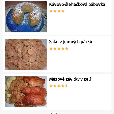
Kávovo-šlehačková bábovka
Salát z jemných párků
Masové závitky v zelí