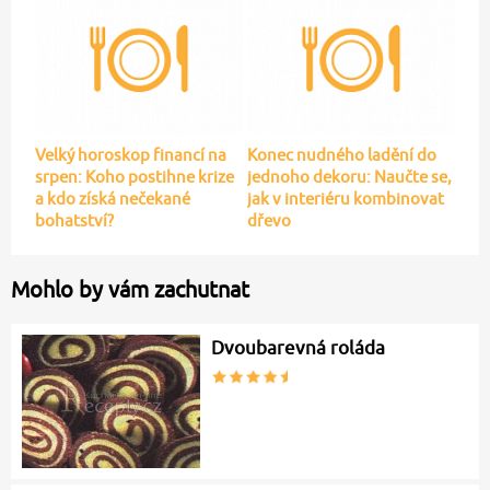
Velký horoskop financí na
Konec nudného ladění do
srpen: Koho postihne krize
jednoho dekoru: Naučte se,
a kdo získá nečekané
jak v interiéru kombinovat
bohatství?
dřevo
Mohlo by vám zachutnat
Dvoubarevná roláda