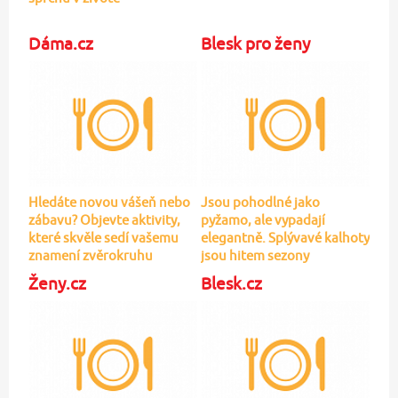
Dáma.cz
Blesk pro ženy
Hledáte novou vášeň nebo
Jsou pohodlné jako
zábavu? Objevte aktivity,
pyžamo, ale vypadají
které skvěle sedí vašemu
elegantně. Splývavé kalhoty
znamení zvěrokruhu
jsou hitem sezony
Ženy.cz
Blesk.cz
Plavky z výprodejů na
Skromné narozeniny
poslední chvíli? Našli jsme
manželky prince Harryho:
ty nejlepší pro každou