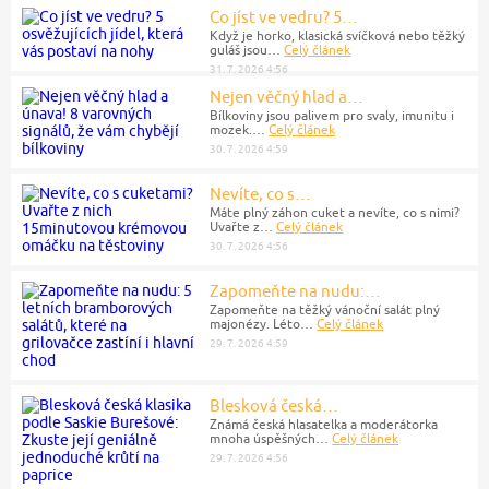
Co jíst ve vedru? 5…
Když je horko, klasická svíčková nebo těžký
guláš jsou…
Celý článek
31. 7. 2026 4:56
Nejen věčný hlad a…
Bílkoviny jsou palivem pro svaly, imunitu i
mozek.…
Celý článek
30. 7. 2026 4:59
Nevíte, co s…
Máte plný záhon cuket a nevíte, co s nimi?
Uvařte z…
Celý článek
30. 7. 2026 4:56
Zapomeňte na nudu:…
Zapomeňte na těžký vánoční salát plný
majonézy. Léto…
Celý článek
29. 7. 2026 4:59
Blesková česká…
Známá česká hlasatelka a moderátorka
mnoha úspěšných…
Celý článek
29. 7. 2026 4:56