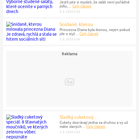
Jestli jste si mysleli, že salát není pořádné
jídlo,…
Celý článek
3. 8. 2026 5:59
Snídaně, kterou…
Princezna Diana byla ikonou, nejen pokud
jde o styl…
Celý článek
3. 8. 2026 4:56
Sladký cuketový…
Cukety dozrávají jedna za druhou a vy už
máte slaných…
Celý článek
2. 8. 2026 4:59