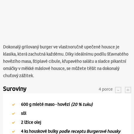
Dokonalý grilovaný burger ve vlastnoručně upečené housce je
klasika, která zachutná každému. Díky ideálnímu podílu šťavnatého
hovězího masa, štiplavé cibule, křupavého salátu a sladce pikantní
omáčky v měkké máslové housce, se můžete těšit na dokonalý
chuťový zážitek.
Suroviny
4
porce
600
g mleté maso - hovězí
(20 % tuku)
sůl
2
lžíce olej
4
ks houskové bulky
podle receptu Burgerové housky