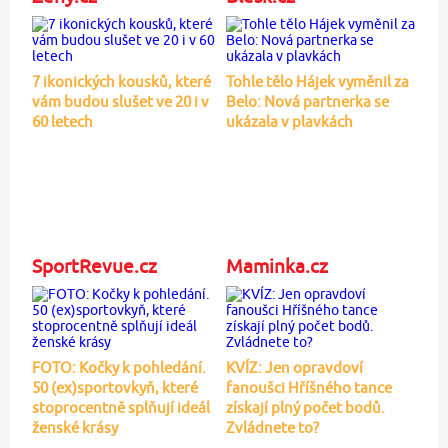
7 ikonických kousků, které
Tohle tělo Hájek vyměnil za
vám budou slušet ve 20 i v
Belo: Nová partnerka se
60 letech
ukázala v plavkách
SportRevue.cz
Maminka.cz
FOTO: Kočky k pohledání.
KVÍZ: Jen opravdoví
50 (ex)sportovkyň, které
fanoušci Hříšného tance
stoprocentně splňují ideál
získají plný počet bodů.
ženské krásy
Zvládnete to?