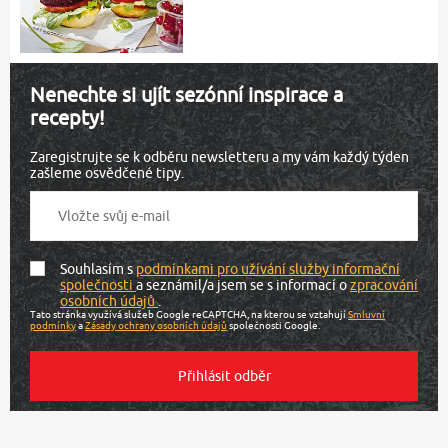
Nenechte si ujít sezónní inspirace a
recepty!
Zaregistrujte se k odběru newsletteru a my vám každý týden
zašleme osvědčené tipy.
Souhlasím s
podmínkami pro užívání služby informační
společnosti
a seznámil/a jsem se s informací o
zpracování
osobních údajů
.
Tato stránka využívá služeb Google reCAPTCHA, na kterou se vztahují
Smluvní
podmínky
a
Zásady ochrany osobních údajů
společnosti Google.