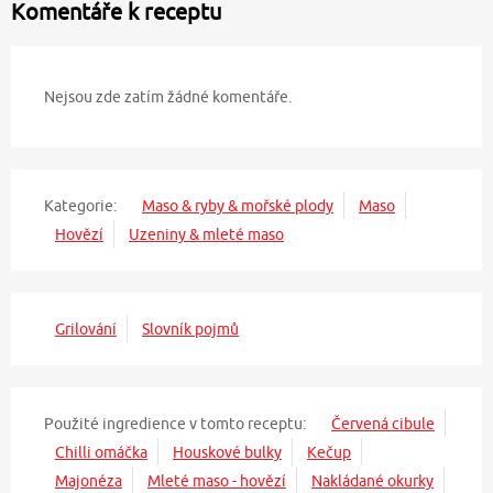
Komentáře k receptu
Nejsou zde zatím žádné komentáře.
Kategorie:
Maso & ryby & mořské plody
Maso
Hovězí
Uzeniny & mleté maso
Grilování
Slovník pojmů
Použité ingredience v tomto receptu:
Červená cibule
Chilli omáčka
Houskové bulky
Kečup
Majonéza
Mleté maso - hovězí
Nakládané okurky