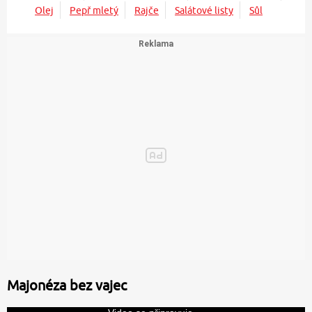
Olej
Pepř mletý
Rajče
Salátové listy
Sůl
Majonéza bez vajec