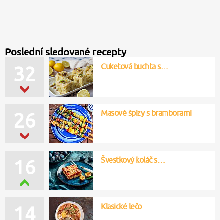
Poslední sledované recepty
Cuketová buchta s…
32
Masové špízy s bramborami
26
Švestkový koláč s…
16
Klasické lečo
14