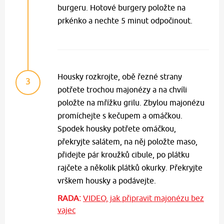
burgeru. Hotové burgery položte na
prkénko a nechte 5 minut odpočinout.
Housky rozkrojte, obě řezné strany
3
potřete trochou majonézy a na chvíli
položte na mřížku grilu. Zbylou majonézu
promíchejte s kečupem a omáčkou.
Spodek housky potřete omáčkou,
překryjte salátem, na něj položte maso,
přidejte pár kroužků cibule, po plátku
rajčete a několik plátků okurky. Překryjte
vrškem housky a podávejte.
RADA:
VIDEO, jak připravit majonézu bez
vajec