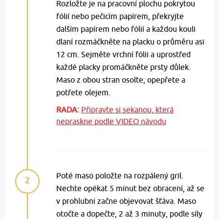
Rozložte je na pracovní plochu pokrytou
fólií nebo pečicím papírem, překryjte
dalším papírem nebo fólií a každou kouli
dlaní rozmáčkněte na placku o průměru asi
12 cm. Sejměte vrchní fólii a uprostřed
každé placky promáčkněte prsty důlek.
Maso z obou stran osolte, opepřete a
potřete olejem.
RADA:
Připravte si sekanou, která
nepraskne podle VIDEO návodu
Poté maso položte na rozpálený gril.
2
Nechte opékat 5 minut bez obracení, až se
v prohlubni začne objevovat šťáva. Maso
otočte a dopečte, 2 až 3 minuty, podle síly