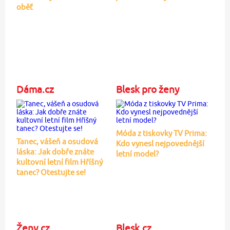
oběť
Dáma.cz
Blesk pro ženy
Móda z tiskovky TV Prima:
Tanec, vášeň a osudová
Kdo vynesl nejpovednější
láska: Jak dobře znáte
letní model?
kultovní letní film Hříšný
tanec? Otestujte se!
Ženy.cz
Blesk.cz