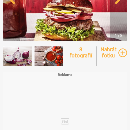
1 / 8
8
Nahrát
fotografií
fotku