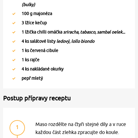
(bulky)
100
g majonéza
3
lžíce kečup
1
lžička chilli omáčka
sriracha, tabasco, sambal oelek...
4
ks salátové listy
ledový, lollo biondo
1
ks červená cibule
1
ks rajče
4
ks nakládané okurky
pepř mletý
Postup přípravy receptu
Maso rozdělte na čtyři stejné díly a v ruce
1
každou část zlehka zpracujte do koule.