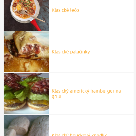
Klasické lečo
Klasické palačinky
Klasický americký hamburger na
grilu
Klasický houskový knedlík