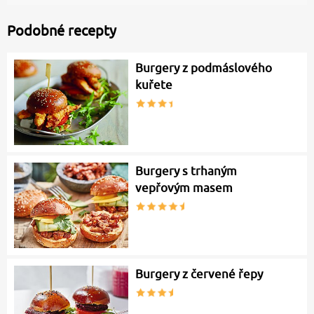
Podobné recepty
Burgery z podmáslového
kuřete
Burgery s trhaným
vepřovým masem
Burgery z červené řepy