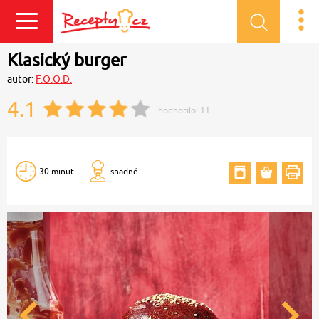
Přihlásit se
Klasický burger
autor:
F.O.O.D.
4.1
hodnotilo:
11
30 minut
snadné