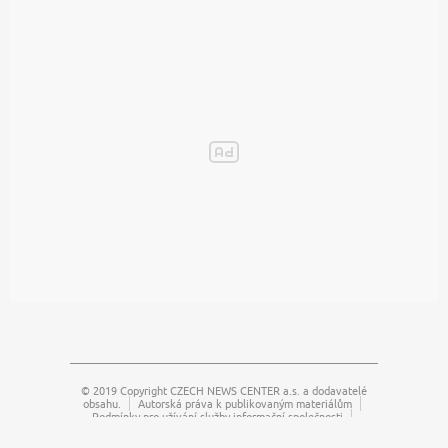
© 2019 Copyright
CZECH NEWS CENTER a.s.
a dodavatelé
obsahu.
Autorská práva k publikovaným materiálům
Podmínky pro užívání služby informační společnosti
Informace o zpracování osobních údajů
Cookies
Nastavení soukromí
Jednotná kontaktní místa / Single