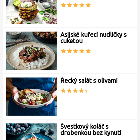
Asijské kuřecí nudličky s
cuketou
Řecký salát s olivami
Švestkový koláč s
drobenkou bez kynutí