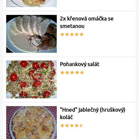
2x křenová omáčka se
smetanou
Pohankový salát
"Hned" jablečný (hruškový)
koláč