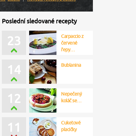
Poslední sledované recepty
Carpaccio z
23
červené
řepy…
Bublanina
14
Nepečený
12
koláč se…
Cuketové
11
placičky