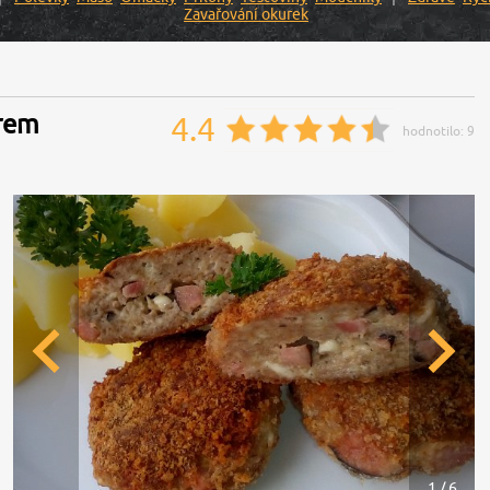
Zavařování okurek
ýrem
4.4
hodnotilo:
9
1 / 6