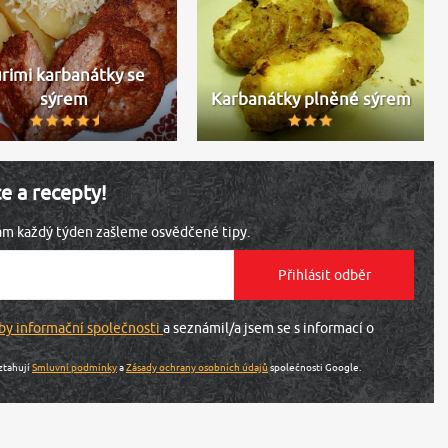
rimi karbanátky se
sýrem
Karbanátky plněné sýrem
ce a recepty!
vám každý týden zašleme osvědčené tipy.
by informační společnosti
a seznámil/a jsem se s informací o
ztahují
Smluvní podmínky
a
Zásady ochrany osobních údajů
společnosti Google.