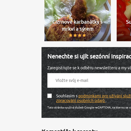
Cizrnové karbanátky s
Su
mrkví a sýrem
Nenechte si ujít sezónní inspira
Zaregistrujte se k odběru newsletteru a my 
Souhlasím s
podmínkami pro užívání služ
zpracování osobních údajů
.
Tato stránka využívá služeb Google reCAPTCHA, na kterou se v