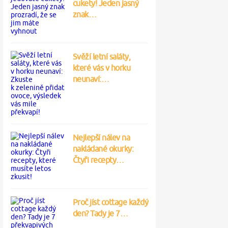
cukety! Jeden jasný
znak…
Svěží letní saláty,
které vás v horku
neunaví:…
Nejlepší nálev na
nakládané okurky:
Čtyři recepty…
Proč jíst cottage každý
den? Tady je 7…