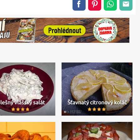
lešný vlašský salát
Šťavnatý citronový koláč