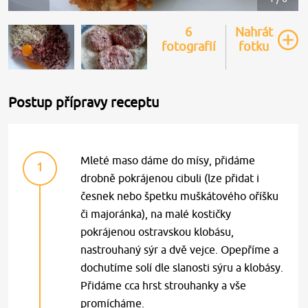
6
Nahrát
fotografií
fotku
Postup přípravy receptu
Mleté maso dáme do mísy, přidáme
1
drobně pokrájenou cibuli (lze přidat i
česnek nebo špetku muškátového oříšku
či majoránka), na malé kostičky
pokrájenou ostravskou klobásu,
nastrouhaný sýr a dvě vejce. Opepříme a
dochutíme solí dle slanosti sýru a klobásy.
Přidáme cca hrst strouhanky a vše
promícháme.