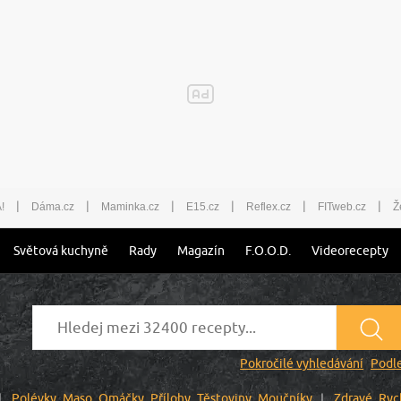
|
|
|
|
|
|
!
Dáma.cz
Maminka.cz
E15.cz
Reflex.cz
FITweb.cz
Ž
Světová kuchyně
Rady
Magazín
F.O.O.D.
Videorecepty
Pokročilé vyhledávání
Podle
Polévky
Maso
Omáčky
Přílohy
Těstoviny
Moučníky
Zdravé
Ryc