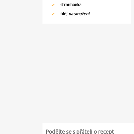
strouhanka
olej
na smažení
Podělte se s přáteli o recept