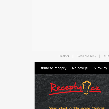
|
|
Blesk.cz
Blesk pro ženy
AHA
Oblíbené recepty
Nejnovější
Suroviny
Zdravý oběd
Rychlá večeře
Chuťovky