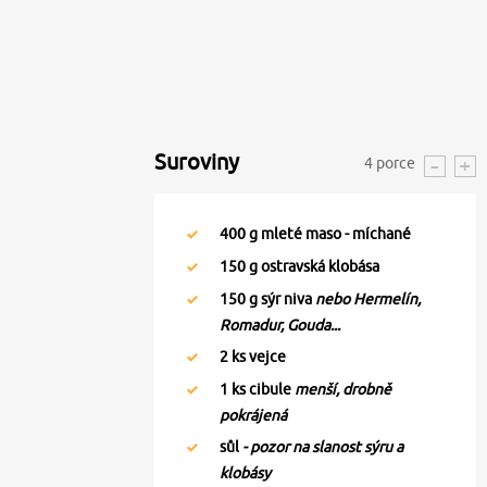
Suroviny
4
porce
400
g mleté maso - míchané
150
g ostravská klobása
150
g sýr niva
nebo Hermelín,
Romadur, Gouda...
2
ks vejce
1
ks cibule
menší, drobně
pokrájená
sůl
- pozor na slanost sýru a
klobásy