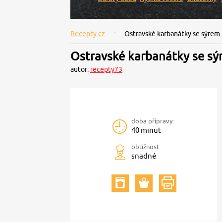
Recepty.cz
Ostravské karbanátky se sýrem
Ostravské karbanátky se s
autor:
recepty73
doba přípravy:
40 minut
obtížnost:
snadné