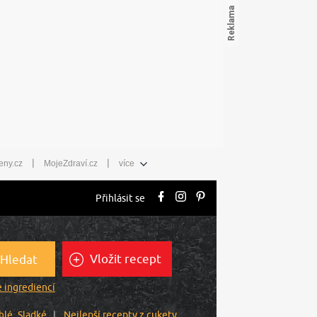
|
|
eny.cz
MojeZdraví.cz
více
Přihlásit se
Vložit recept
Hledat
 ingrediencí
hlé
Sladké
Nejlepší recepty z cukety