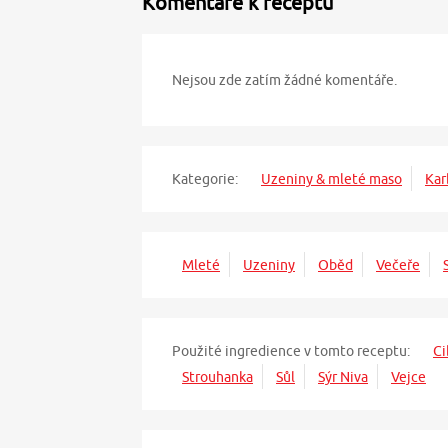
Komentáře k receptu
Nejsou zde zatím žádné komentáře.
Kategorie:
Uzeniny & mleté maso
Kar
Mleté
Uzeniny
Oběd
Večeře
Použité ingredience v tomto receptu:
Ci
Strouhanka
Sůl
Sýr Niva
Vejce