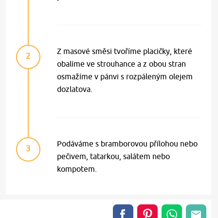
Z masové směsi tvoříme placičky, které
2
obalíme ve strouhance a z obou stran
osmažíme v pánvi s rozpáleným olejem
dozlatova.
Podáváme s bramborovou přílohou nebo
3
pečivem, tatarkou, salátem nebo
kompotem.