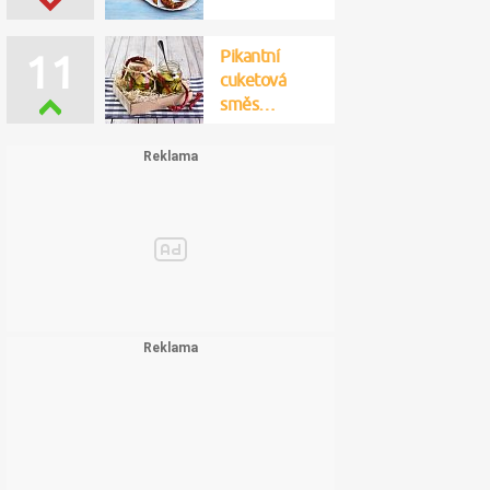
Pikantní
11
cuketová
směs…