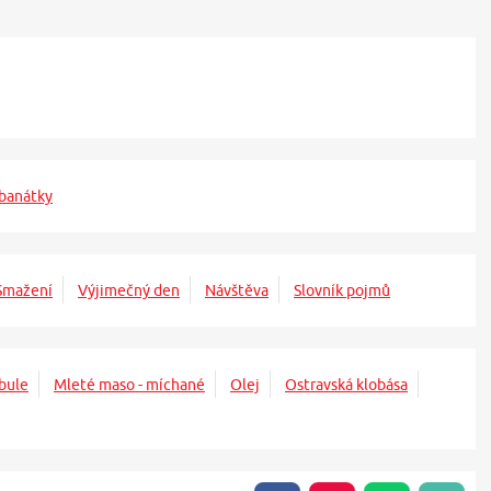
banátky
Smažení
Výjimečný den
Návštěva
Slovník pojmů
bule
Mleté maso - míchané
Olej
Ostravská klobása