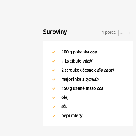
Suroviny
1
porce
100
g pohanka
cca
1
ks cibule
větší
2
stroužek česnek
dle chuti
majoránka
a tymián
150
g uzené maso
cca
olej
sůl
pepř mletý