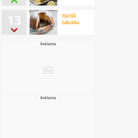
Rychlá
13
bábovka