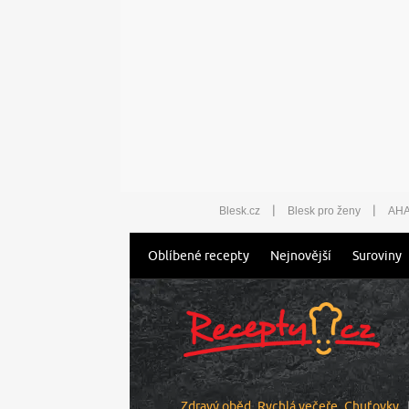
|
|
Blesk.cz
Blesk pro ženy
AHA
Oblíbené recepty
Nejnovější
Suroviny
Zdravý oběd
Rychlá večeře
Chuťovky