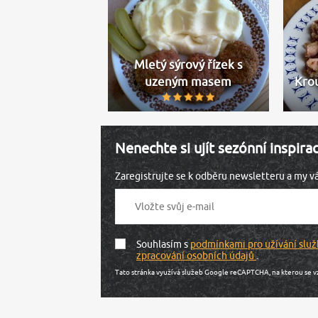
Mletý sýrový řízek s
uzeným masem
Kro
Nenechte si ujít sezónní inspira
Zaregistrujte se k odběru newsletteru a my 
Souhlasím s
podmínkami pro užívání služ
zpracování osobních údajů
.
Tato stránka využívá služeb Google reCAPTCHA, na kterou se v