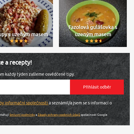
Fazolová gulášovka s
upy s uzeným masem
uzeným masem
ce a recepty!
vám každý týden zašleme osvědčené tipy.
by informační společnosti
a seznámil/a jsem se s informací o
ztahují
Smluvní podmínky
a
Zásady ochrany osobních údajů
společnosti Google.