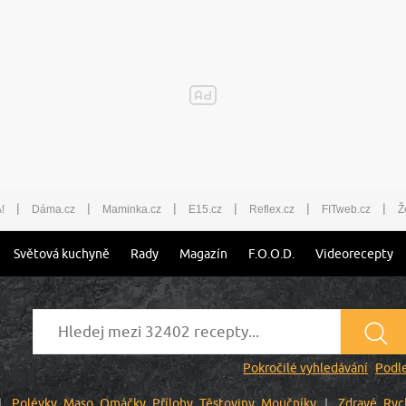
|
|
|
|
|
|
!
Dáma.cz
Maminka.cz
E15.cz
Reflex.cz
FITweb.cz
Ž
Světová kuchyně
Rady
Magazín
F.O.O.D.
Videorecepty
Pokročilé vyhledávání
Podle
Polévky
Maso
Omáčky
Přílohy
Těstoviny
Moučníky
Zdravé
Ryc