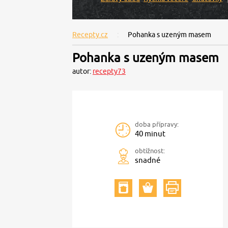
Recepty.cz
Pohanka s uzeným masem
Pohanka s uzeným masem
autor:
recepty73
doba přípravy:
40 minut
obtížnost:
snadné