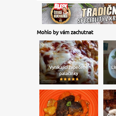
Mohlo by vám zachutnat
Vynikající zapečené
Li
palačinky