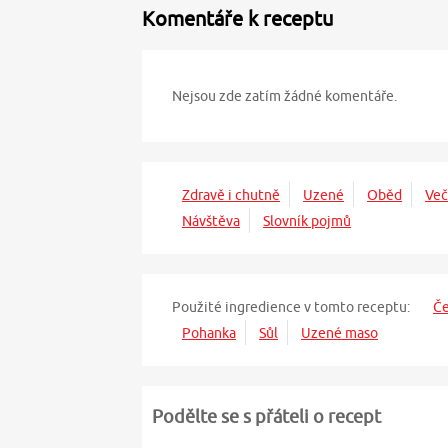
Komentáře k receptu
Nejsou zde zatím žádné komentáře.
Zdravě i chutně
Uzené
Oběd
Več
Návštěva
Slovník pojmů
Použité ingredience v tomto receptu:
Č
Pohanka
Sůl
Uzené maso
Podělte se s přáteli o recept