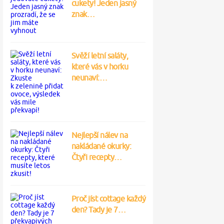
cukety! Jeden jasný
znak…
Svěží letní saláty,
které vás v horku
neunaví:…
Nejlepší nálev na
nakládané okurky:
Čtyři recepty…
Proč jíst cottage každý
den? Tady je 7…