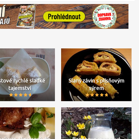
stové rychlé sladké
Slaný závin s plísňovým
tajemství
sýrem