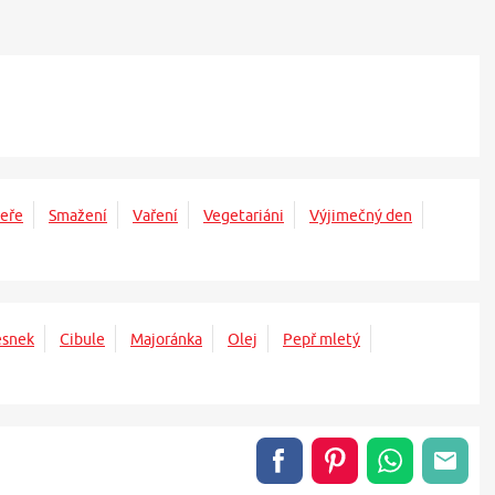
eře
Smažení
Vaření
Vegetariáni
Výjimečný den
esnek
Cibule
Majoránka
Olej
Pepř mletý