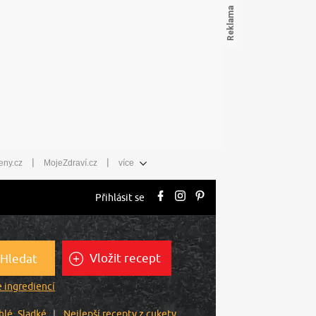
|
|
eny.cz
MojeZdraví.cz
více
Přihlásit se
Vložit recept
Hledat
 ingrediencí
hlé
Sladké
Nejlepší recepty z cukety