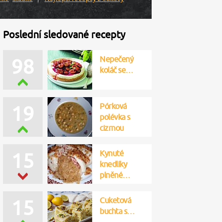
Poslední sledované recepty
Nepečený
98
koláč se…
Pórková
19
polévka s
cizrnou
Kynuté
15
knedlíky
plněné…
Cuketová
15
buchta s…