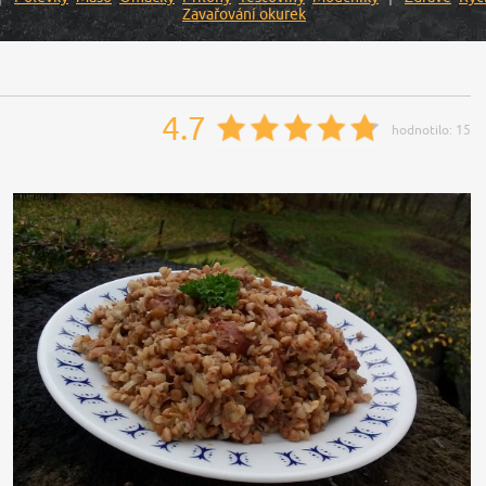
Zavařování okurek
4.7
hodnotilo:
15