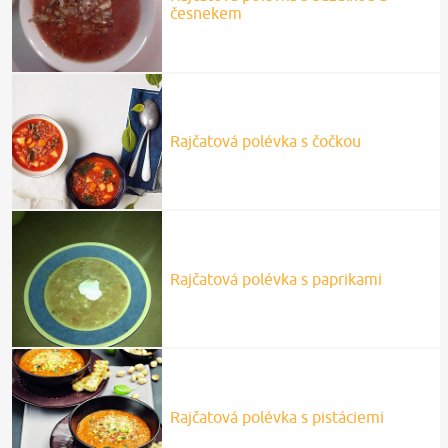
česnekem
Rajčatová polévka s čočkou
Rajčatová polévka s paprikami
Rajčatová polévka s pistáciemi