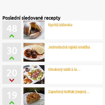
Poslední sledované recepty
Rychlá bábovka
48
Jednoduchá rajská omáčka
30
Steakový salát à la…
20
Zapečený květák (nejen)…
19