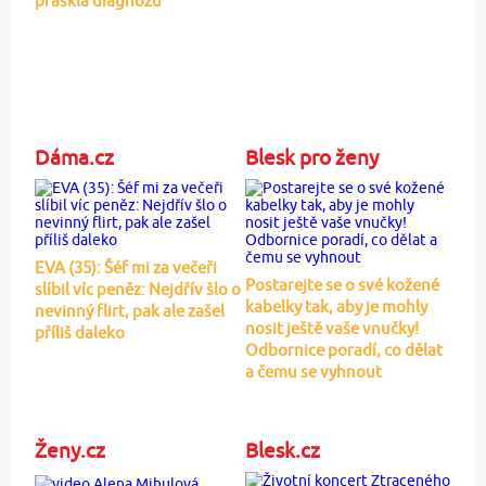
práskla diagnózu
Dáma.cz
Blesk pro ženy
EVA (35): Šéf mi za večeři
Postarejte se o své kožené
slíbil víc peněz: Nejdřív šlo o
kabelky tak, aby je mohly
nevinný flirt, pak ale zašel
nosit ještě vaše vnučky!
příliš daleko
Odbornice poradí, co dělat
a čemu se vyhnout
Ženy.cz
Blesk.cz