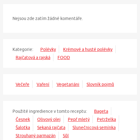
Nejsou zde zatím žádné komentáře.
Kategorie:
Polévky
Krémové a husté polévky
Rajčatová a rajská
FOOD
Večeře
Vaření
Vegetariáni
Slovník pojmů
Použité ingredience v tomto receptu:
Bageta
Česnek
Olivový olej
Pepř mletý
Petrželka
Šalotka
Sekaná rajčata
Slunečnicová semínka
Strouhaný parmazán
Sůl