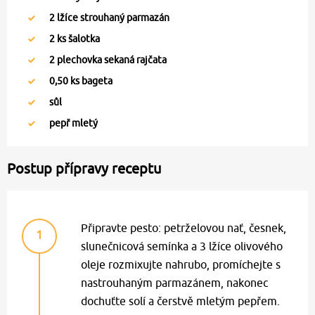
2
lžíce strouhaný parmazán
2
ks šalotka
2
plechovka sekaná rajčata
0,50
ks bageta
sůl
pepř mletý
Postup přípravy receptu
Připravte pesto: petrželovou nať, česnek,
1
slunečnicová semínka a 3 lžíce olivového
oleje rozmixujte nahrubo, promíchejte s
nastrouhaným parmazánem, nakonec
dochuťte solí a čerstvě mletým pepřem.