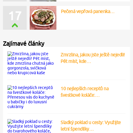
Pečená vepřová panenka…
17
Zajímavé články
Zmrzlina, jakou jste ještě nejedli!
Pět míst, kde…
10 nejlepších receptů na
švestkové koláče:…
Sladký poklad u cesty: Využijte
letní špendlíky…