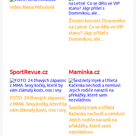
video Alena Mihulová
Životní koncert Ztraceného
na Letné: Co se dělo ve VIP
stanu? Jágr přišel s
Dominikou, ale...
SportRevue.cz
Maminka.cz
FOTO: 24 žhavých zápasnic
z MMA. Sexy kočky, které by
Šestiletý Irijek a tříletá
vám zlámaly kosti, nos i sny
Kačenka nechodí a nemluví.
Jejich rodiče narazili na
překážky, které sami
nezvládnou