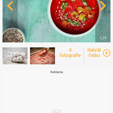
1 / 4
4
Nahrát
fotografie
fotku