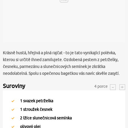
Krásně hustá, hřejivá a plná rajčat - to je tato vynikající polévka,
kterou si určitě ihned zamilujete. Ozdobená pestem z petrželky,
česneku, parmezánu a slunečnicových semínek je zkrátka
neodolatelná. Spolu s opečenou bagetkou vás navíc skvěle zasytí.
Suroviny
4
porce
1
svazek petrželka
1
stroužek česnek
2
lžíce slunečnicová semínka
olivový olej