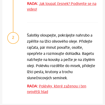
RADA:
Jak loupat česnek? Podívejte se na
video!
Šalotky oloupejte, pokrájejte nahrubo a
2
zpěňte na lžíci olivového oleje. Přidejte
rajčata, pár minut povařte, osolte,
opepřete a rozmixujte dohladka. Bagetu
natrhejte na kousky a pečte je na zbylém
oleji. Polévku rozdělte do misek, přidejte
lžíci pesta, krutony a trochu
slunečnicových semínek.
RADA:
Polévky, které zaženou i ten
největší hlad