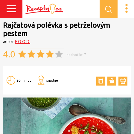
Přihlásit se
Rajčatová polévka s petrželovým
pestem
autor:
F.O.O.D.
4.0
hodnotilo:
7
20 minut
snadné