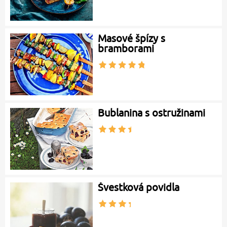
Masové špízy s
bramborami
Bublanina s ostružinami
Švestková povidla