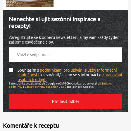
Nenechte si ujít sezónní inspirace a
recepty!
Zaregistrujte se k odběru newsletteru a my vám každý týden
zašleme osvědčené tipy.
Souhlasím s
podmínkami pro užívání služby informační
společnosti
a seznámil/a jsem se s informací o
zpracování
osobních údajů
.
Tato stránka využívá služeb Google reCAPTCHA, na kterou se vztahují
Smluvní
podmínky
a
Zásady ochrany osobních údajů
společnosti Google.
Komentáře k receptu