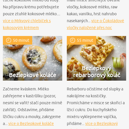
tučné kokosové mléko od vody.
malé misce smíchejte ovesné
Na přípravu krému potřebujete
vločky, kokosové mléko, raw
pouze ztuhlé kokosové mléko....
kakao, vanilku, hrst nahrubo
více o Mrkvový chlebíček s
nasekaných...
více o Čokoládové
kokosovým krémem
vločky naložené přes noc
50 minut
55 minut
Bezlepkový
Bezlepkové koláče
rebarborový koláč
Začneme kváskem. Mléko
Rebarboru očistíme od slupky a
zahřejeme v kastrůlku (pozor,
nakrájíme na kostičky.
nesmí se vařit! stačí pouze mírně
Promícháme v misce se skořicí a
zahřát). Odstavíme, přidáme
lžicí cukru. Do kuchyňského
lžičku cukru a mouky, zakryjeme
mixéru vyklepneme vajíčka,
a...
více o Bezlepkové koláče
přidáme...
více o Bezlepkový