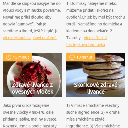
Mandle se slupkou nasypeme do
1. Do misky nalejeme mléko,
vroucí vody a minutku povaříme.
můžeme přidat i skořici na
Nevaříme příliš dlouho, aby
ovoňeňí.Chleb by mel být trochu
nebyly "gumové". Pak je
tvrdší.Namáčíme ho do mléka a
scedíme a ihned, ještě teplé, je...
klademe na dno pekáče. 2.
více o Mandle v pánvi pražené
Tvarohy...
více o Dietní
bezlepková žemlovka
15 minut
10 minut
Zdravé lívance z
Skořicové zdravé
ovesných vloček
lívance
Jako první si rozmixujeme
1) V misce smícháme všechny
ovesné vločky v mixéru, dále
suché ingredience. 2) V druhé
přidáme jablka, maliny a vejce.
míse smícháme zbylé
Rozmixujeme a podle hustoty
ingredience. 3) Vše smícháme