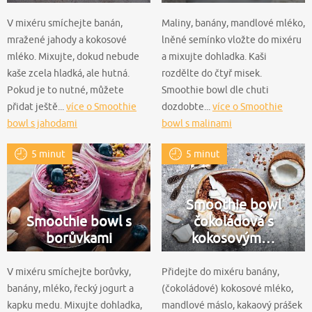
V mixéru smíchejte banán,
Maliny, banány, mandlové mléko,
mražené jahody a kokosové
lněné semínko vložte do mixéru
mléko. Mixujte, dokud nebude
a mixujte dohladka. Kaši
kaše zcela hladká, ale hutná.
rozdělte do čtyř misek.
Pokud je to nutné, můžete
Smoothie bowl dle chuti
přidat ještě...
více o Smoothie
dozdobte...
více o Smoothie
bowl s jahodami
bowl s malinami
5 minut
5 minut
Smoothie bowl
Smoothie bowl s
čokoládová s
borůvkami
kokosovým…
V mixéru smíchejte borůvky,
Přidejte do mixéru banány,
banány, mléko, řecký jogurt a
(čokoládové) kokosové mléko,
kapku medu. Mixujte dohladka,
mandlové máslo, kakaový prášek