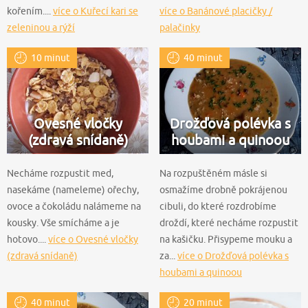
kořením....
více o Kuřecí kari se
více o Banánové placičky /
zeleninou a rýží
palačinky
10 minut
40 minut
Ovesné vločky
Drožďová polévka s
(zdravá snídaně)
houbami a quinoou
Necháme rozpustit med,
Na rozpuštěném másle si
nasekáme (nameleme) ořechy,
osmažíme drobně pokrájenou
ovoce a čokoládu nalámeme na
cibuli, do které rozdrobíme
kousky. Vše smícháme a je
droždí, které necháme rozpustit
hotovo....
více o Ovesné vločky
na kašičku. Přisypeme mouku a
(zdravá snídaně)
za...
více o Drožďová polévka s
houbami a quinoou
40 minut
20 minut