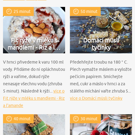
ananasem
25 minut
50 minut
Fit rýže v mléku s
Domácí müsli
mandlemi - Riz a l…
tyčinky
V hrnci přivedeme k varu 100 ml
Předehřejte troubu na 180 ° C.
vody. Přidáme do ní opláchnutou
Plech vymažte máslem a vyložte
rýži a vaříme, dokud rýže
pečícím papírem. Smíchejte
nenasaje všechnu vodu (zhruba
med, cukr a máslo v hrnci a za
5 minut). Následně k rýži...
více o
stálého míchání vařte zhruba 5...
Fit rýže v mléku s mandlemi - Riz
více o Domácí müsli tyčinky
a l'amande
40 minut
30 minut