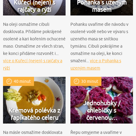
Kuřecí (nejen) s
Pohanka s uzeným
rajčaty a rýží
masem
Na oleji osmažíme cibuli
Pohanku uvaříme dle návodu v
dosklovata. Přidáme pokrájené
osolené vodě nebo ve vývaru s
osolené a kari kořením ochucené
uzeného masa se snítkou
maso. Osmažíme ze všech stran,
tymiánu. Cibuli pokrájíme a
ke konci přidáme rozvonět i...
osmažíme na oleji, ke konci
více o Kuřecí (nejen) s rajčaty a
smažení...
více o Pohanka s
rýží
uzeným masem
40 minut
30 minut
Jednohubky /
Krémová polévka z
chlebíčky s
řapíkatého celeru
červenou…
Na másle osmažíme dosklovata
Řepu omyjeme a uvaříme v