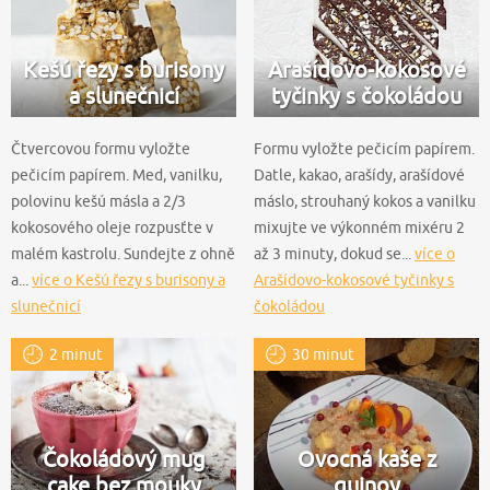
Kešú řezy s burisony
Arašídovo-kokosové
a slunečnicí
tyčinky s čokoládou
Čtvercovou formu vyložte
Formu vyložte pečicím papírem.
pečicím papírem. Med, vanilku,
Datle, kakao, arašídy, arašídové
polovinu kešú másla a 2/3
máslo, strouhaný kokos a vanilku
kokosového oleje rozpusťte v
mixujte ve výkonném mixéru 2
malém kastrolu. Sundejte z ohně
až 3 minuty, dokud se...
více o
a...
více o Kešú řezy s burisony a
Arašídovo-kokosové tyčinky s
slunečnicí
čokoládou
2 minut
30 minut
Čokoládový mug
Ovocná kaše z
cake bez mouky
quinoy