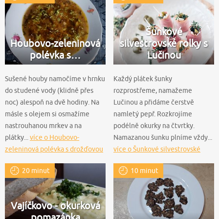
Šunkové
Houbovo-zeleninová
silvestrovské rolky s
polévka s…
Lučinou
Sušené houby namočíme v hrnku
Každý plátek šunky
do studené vody (klidně přes
rozprostřeme, namažeme
noc) alespoň na dvě hodiny. Na
Lučinou a přidáme čerstvě
másle s olejem si osmažíme
namletý pepř. Rozkrojíme
nastrouhanou mrkev a na
podélně okurky na čtvrtky.
plátky...
více o Houbovo-
Namazanou šunku plníme vždy...
zeleninová polévka s drožďovou
více o Šunkové silvestrovské
zavářkou
rolky s Lučinou
20 minut
10 minut
Vajíčkovo - okurková
pomazánka