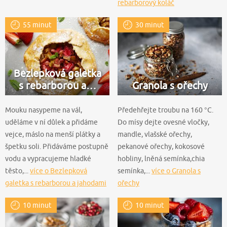
rebarborový koláč
55 minut
30 minut
Bezlepková galetka
s rebarborou a…
Granola s ořechy
Mouku nasypeme na vál,
Předehřejte troubu na 160 °C.
uděláme v ní důlek a přidáme
Do mísy dejte ovesné vločky,
vejce, máslo na menší plátky a
mandle, vlašské ořechy,
špetku soli. Přidáváme postupně
pekanové ořechy, kokosové
vodu a vypracujeme hladké
hobliny, lněná semínka,chia
těsto,...
více o Bezlepková
semínka,...
více o Granola s
galetka s rebarborou a jahodami
ořechy
10 minut
10 minut