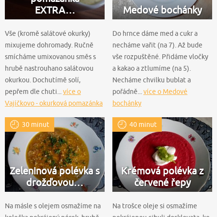
EXTRA…
Medové bochánky
Vše (kromě salátové okurky)
Do hrnce dáme med a cukr a
mixujeme dohromady. Ručně
necháme vařit (na 7). Až bude
smícháme umixovanou směs s
vše rozpuštěné. Přidáme vločky
hrubě nastrouhano salátovou
a kakao a ztlumíme (na 5).
okurkou. Dochutímě solí,
Necháme chvilku bublat a
pepřem dle chuti...
více o
pořádně...
více o Medové
Vajíčkovo - okurková pomazánka
bochánky
EXTRA zdravá
30 minut
40 minut
Zeleninová polévka s
Krémová polévka z
drožďovou…
červené řepy
Na másle s olejem osmažíme na
Na trošce oleje si osmažíme