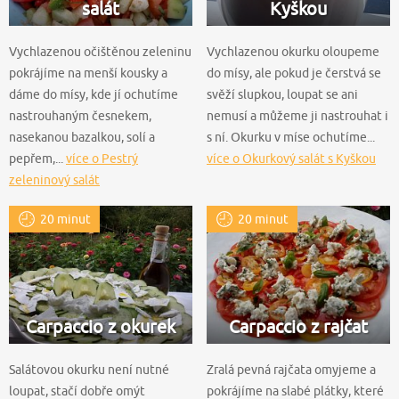
salát
Kyškou
Vychlazenou očištěnou zeleninu
Vychlazenou okurku oloupeme
pokrájíme na menší kousky a
do mísy, ale pokud je čerstvá se
dáme do mísy, kde jí ochutíme
svěží slupkou, loupat se ani
nastrouhaným česnekem,
nemusí a můžeme ji nastrouhat i
nasekanou bazalkou, solí a
s ní. Okurku v míse ochutíme...
pepřem,...
více o Pestrý
více o Okurkový salát s Kyškou
zeleninový salát
20 minut
20 minut
Carpaccio z okurek
Carpaccio z rajčat
Salátovou okurku není nutné
Zralá pevná rajčata omyjeme a
loupat, stačí dobře omýt
pokrájíme na slabé plátky, které