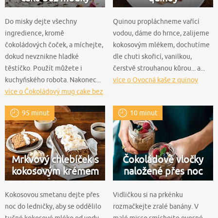
Do misky dejte všechny
Quinou propláchneme vařící
ingredience, kromě
vodou, dáme do hrnce, zalijeme
čokoládových čoček, a míchejte,
kokosovým mlékem, dochutíme
dokud nevznikne hladké
dle chuti skořicí, vanilkou,
těstíčko. Použít můžete i
čerstvě strouhanou kůrou... a...
kuchyňského robota. Nakonec...
více o Ovocná kaše z quinoy
více o Čokoládový mug cake bez
mouky
95 minut
10 minut
Mrkvový chlebíček s
Čokoládové vločky
kokosovým krémem
naložené přes noc
Kokosovou smetanu dejte přes
Vidličkou si na prkénku
noc do ledničky, aby se oddělilo
rozmačkejte zralé banány. V