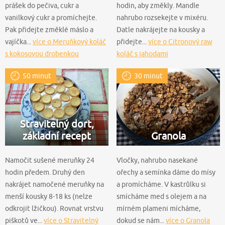
prášek do pečiva, cukr a
hodin, aby změkly. Mandle
vanilkový cukr a promíchejte.
nahrubo rozsekejte v mixéru.
Pak přidejte změklé máslo a
Datle nakrájejte na kousky a
vajíčka...
více o Meruňkový koláč
přidejte...
více o Citronový raw
s kokosovou drobenkou
koláč s jahodami
50 minut
30 minut
Stravitelný dort,
základní recept
Granola
Namočit sušené meruňky 24
Vločky, nahrubo nasekané
hodin předem. Druhý den
ořechy a semínka dáme do mísy
nakrájet namočené meruňky na
a promícháme. V kastrůlku si
menší kousky 8-18 ks (nelze
smícháme med s olejem a na
odkrojit lžičkou). Rovnat vrstvu
mírném plameni mícháme,
piškotů ve...
více o Stravitelný
dokud se nám...
více o Granola