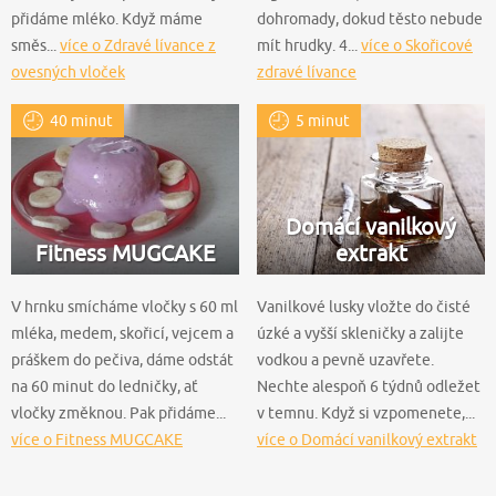
přidáme mléko. Když máme
dohromady, dokud těsto nebude
směs...
více o Zdravé lívance z
mít hrudky. 4...
více o Skořicové
ovesných vloček
zdravé lívance
40 minut
5 minut
Domácí vanilkový
Fitness MUGCAKE
extrakt
V hrnku smícháme vločky s 60 ml
Vanilkové lusky vložte do čisté
mléka, medem, skořicí, vejcem a
úzké a vyšší skleničky a zalijte
práškem do pečiva, dáme odstát
vodkou a pevně uzavřete.
na 60 minut do ledničky, ať
Nechte alespoň 6 týdnů odležet
vločky změknou. Pak přidáme...
v temnu. Když si vzpomenete,...
více o Fitness MUGCAKE
více o Domácí vanilkový extrakt