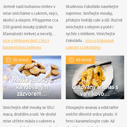
Jemně nastrouhanou mrkev v
Studenou čokoládu nasekejte
míse smícháme s cukrem, vejci,
najemno. Smíhejte mouky,
skořicí a olejem. Přisypeme cca
přidejte hnědý cukr a sůl. Ručně
250 gramů mouky (záleží na
smíchejte s olejem a poté i
šťavnatosti mrkve) a necelý...
rychle s mlékem. Vmíchejte
více o Mrkvový dort / řez s
čokoládu...
více o Kokosové
karamelovou polevou
cukroví s čokoládou
30 minut
40 minut
Měkké koláčky s
kandovaným
Grilovaný ananas s
zázvorem…
vanilkovo…
Smíchejte obě mouky se lžicí
Oloupejte ananas a odstraňte
maca, droždím a solí. Ve druhé
vnitřní dřevité srdce plodu. V
míse utřete máslo s cukrem a
hrnci karamelizujte cukr. Až