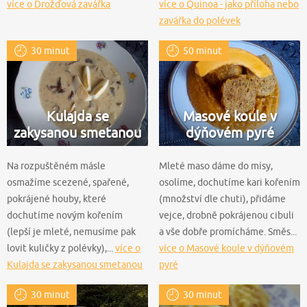
více o Drožďová zavářka
více o Quinoa - jako příloha nebo
zavářka do polévek
30 minut
50 minut
Kulajda se
Masové koule v
zakysanou smetanou
dýňovém pyré
Na rozpuštěném másle
Mleté maso dáme do mísy,
osmažíme scezené, spařené,
osolíme, dochutíme kari kořením
pokrájené houby, které
(množství dle chuti), přidáme
dochutíme novým kořením
vejce, drobně pokrájenou cibuli
(lepší je mleté, nemusíme pak
a vše dobře promícháme. Směs...
lovit kuličky z polévky),...
více o
více o Masové koule v dýňovém
Kulajda se zakysanou smetanou
pyré
30 minut
30 minut