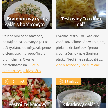
Bramborový rychlý
Těstoviny "co dům
salát s hořčicovým…
dal"
Vařené oloupané brambory
Uvaříme těstoviny v osolené
pokrájíme na poloviny a pak na
vodě. Rozpálíme pánev s olejem,
plátky, dáme do mísy, zakapeme
přidáme drobně pokrájenou
olejem, osolíme, opepříme a
cibuli a česnek nakrájený na
promícháme. Okurku
plátky. Necháme zesklovatět....
nastrouháme na...
více o
více o Těstoviny "co dům dal"
Bramborový rychlý salát s
hořčicovým dresingem
15 minut
15 minut
Pestrý zeleninový
Okurkový salát s