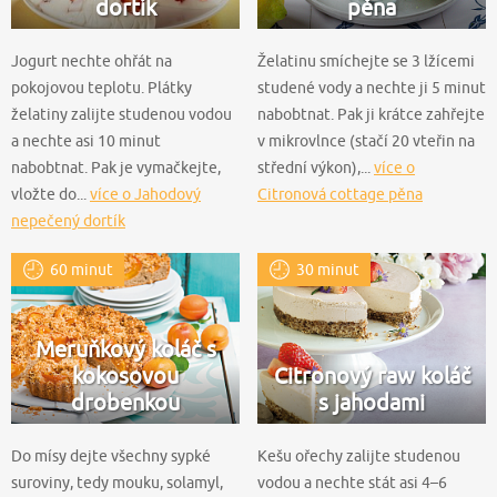
dortík
pěna
Jogurt nechte ohřát na
Želatinu smíchejte se 3 lžícemi
pokojovou teplotu. Plátky
studené vody a nechte ji 5 minut
želatiny zalijte studenou vodou
nabobtnat. Pak ji krátce zahřejte
a nechte asi 10 minut
v mikrovlnce (stačí 20 vteřin na
nabobtnat. Pak je vymačkejte,
střední výkon),...
více o
vložte do...
více o Jahodový
Citronová cottage pěna
nepečený dortík
60 minut
30 minut
Meruňkový koláč s
kokosovou
Citronový raw koláč
drobenkou
s jahodami
Do mísy dejte všechny sypké
Kešu ořechy zalijte studenou
suroviny, tedy mouku, solamyl,
vodou a nechte stát asi 4–6