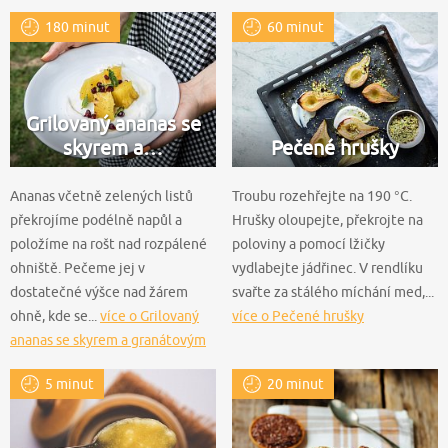
180 minut
60 minut
Grilovaný ananas se
skyrem a…
Pečené hrušky
Ananas včetně zelených listů
Troubu rozehřejte na 190 °C.
překrojíme podélně napůl a
Hrušky oloupejte, překrojte na
položíme na rošt nad rozpálené
poloviny a pomocí lžičky
ohniště. Pečeme jej v
vydlabejte jádřinec. V rendlíku
dostatečné výšce nad žárem
svařte za stálého míchání med,...
ohně, kde se...
více o Grilovaný
více o Pečené hrušky
ananas se skyrem a granátovým
jablkem
5 minut
20 minut