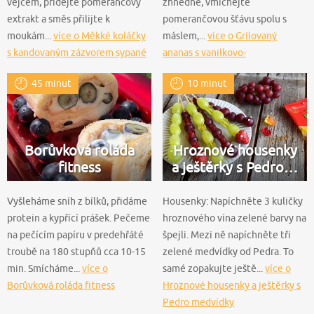
vejcem, přidejte pomerančový
zhnědne, vmíchejte
extrakt a směs přilijte k
pomerančovou šťávu spolu s
moukám...
více o Měkké koláčky
máslem,...
více o Grilovaný
s kandovaným zázvorem sypané
ananas s vanilkovo-
macou
pomerančovou omáčkou
45 minut
10 minut
Borůvková roláda
Hroznové housenky
fitness
a ještěrky s Pedro…
Vyšleháme sníh z bílků, přidáme
Housenky: Napíchněte 3 kuličky
protein a kypřící prášek. Pečeme
hroznového vína zelené barvy na
na pečícím papíru v predehřáté
špejli. Mezi ně napíchněte tři
troubě na 180 stupňů cca 10-15
zelené medvídky od Pedra. To
min. Smícháme...
více o
samé zopakujte ještě...
více o
Borůvková roláda fitness
Hroznové housenky a ještěrky s
Pedro medvídky