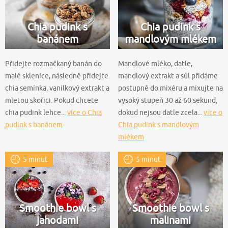
Chia pudink s
Chia pudink s
banánem
mandlovým mlékem
Přidejte rozmačkaný banán do
Mandlové mléko, datle,
malé sklenice, následně přidejte
mandlový extrakt a sůl přidáme
chia semínka, vanilkový extrakt a
postupně do mixéru a mixujte na
mletou skořici. Pokud chcete
vysoký stupeň 30 až 60 sekund,
chia pudink lehce...
více o Chia
dokud nejsou datle zcela...
více o
pudink s banánem
Chia pudink s mandlovým
mlékem
5 minut
5 minut
Smoothie bowl s
Smoothie bowl s
jahodami
malinami