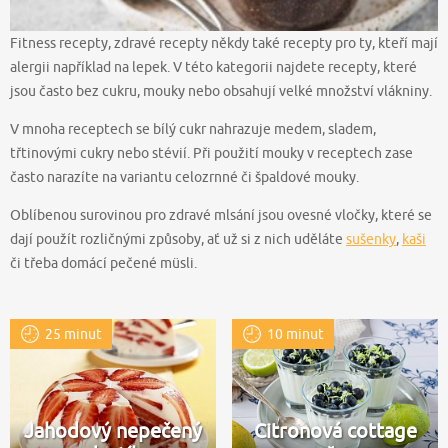
Fitness recepty, zdravé recepty někdy také recepty pro ty, kteří mají
alergii například na lepek. V této kategorii najdete recepty, které
jsou často bez cukru, mouky nebo obsahují velké množství vlákniny.
V mnoha receptech se bílý cukr nahrazuje medem, sladem,
třtinovými cukry nebo stévií. Při použití mouky v receptech zase
často narazíte na variantu celozrnné či špaldové mouky.
Oblíbenou surovinou pro zdravé mlsání jsou ovesné vločky, které se
dají použít rozličnými způsoby, ať už si z nich uděláte
sušenky
,
kaši
či třeba domácí pečené müsli.
25 minut
10 minut
Jahodový nepečený
Citronová cottage