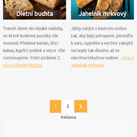
Dietní buchta
Jahelník mrkvový
Tvaroh dáme do nějaké nádoby,
Jáhly zalijte v kastrolu vodou
ve které budeme později vše
tak, aby byly potopené, přiveďte
mixovat.Přidáme banán, lžíci
k varu, vypněte a nechte zakryté
kakaa, kypřící prášek a vejce. Vše
na teple tak dlouho, až se
rozmixujeme. Poté pridáme 2...
všechna tekutina vsákne....
více o
více o Dietní buchta
Jahelník mrkvový
1
2
Další
stránka