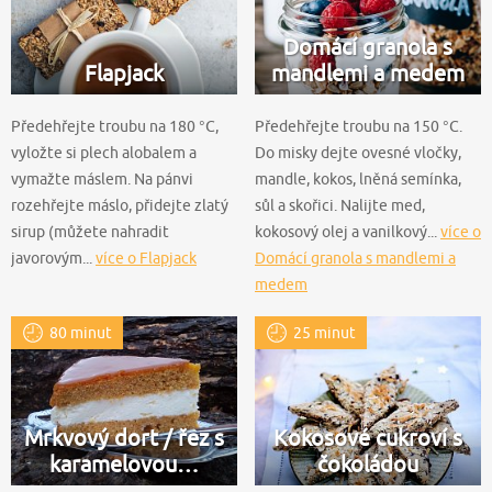
Domácí granola s
Flapjack
mandlemi a medem
Předehřejte troubu na 180 °C,
Předehřejte troubu na 150 °C.
vyložte si plech alobalem a
Do misky dejte ovesné vločky,
vymažte máslem. Na pánvi
mandle, kokos, lněná semínka,
rozehřejte máslo, přidejte zlatý
sůl a skořici. Nalijte med,
sirup (můžete nahradit
kokosový olej a vanilkový...
více o
javorovým...
více o Flapjack
Domácí granola s mandlemi a
medem
80 minut
25 minut
Mrkvový dort / řez s
Kokosové cukroví s
karamelovou…
čokoládou