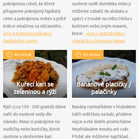
pokrájenou cibuli, ke které
osolené vodě doměkka nebo ji
přisypeme pokrájený řapíkatý
můžeme zabalit do alobalu a
celer a pokrájenou mrkev a ještě
upéct v troubě na roštu třeba s
krátce smažíme za občasného...
kuřetem nebo jiným masem,
více o Krémová polévka z
které...
více o Jednohubky /
řapíkatého celeru
chlebíčky s červenou řepou
40 minut
30 minut
Kuřecí kari se
Banánové placičky /
zeleninou a rýží
palačinky
Rýži (cca 150 - 200 gramů) dáme
Banány rozmačkáme v hlubokém
vařit do osolené vody dle
talíři vidličkou na kaši, přidáme
návodu. Maso si pokrájíme na
vejce a vše dobře promícháme.
nudličky nebo kostičky, které
Nepřidáváme mouku ani cukr.
osolíme a okořeníme kari
Přidat ale můžeme například...