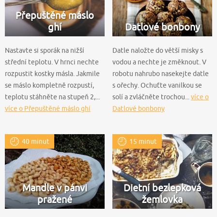
Přepuštěné máslo
ghí
Datlové bonbony
Nastavte si sporák na nižší
Datle naložte do větší misky s
střední teplotu. V hrnci nechte
vodou a nechte je změknout. V
rozpustit kostky másla. Jakmile
robotu nahrubo nasekejte datle
se máslo kompletně rozpustí,
s ořechy. Ochuťte vanilkou se
teplotu stáhněte na stupeň 2,...
solí a zvláčněte trochou...
více o
více o Přepuštěné máslo ghí
Datlové bonbony
40 minut
15 minut
Mandle v pánvi
Dietní bezlepková
pražené
žemlovka