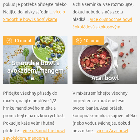
pokud je potřeba přidejte mléko.
a chia semínka. Vše rozmixujte,
Nalijte do misky střední...
více o
dokud nebude směs zcela
Smoothie bowl s borůvkami
hladká....
více o Smoothie bowl
čokoládová s kokosovým
mlékem a banánem
10 minut
10 minut
Smoothie bowl s
avokádem, mangem
a…
Acai bowl
Přidejte všechny přísady do
V mixéru smíchejte všechny
mixéru, nalijte nejdříve 1/2
ingredience: mražené lesní
hrnku mandlového mléka a
ovoce, banán, Acai prášek,
promíchejte na nízkou rychlost.
konopná semínka a sojové mléko
Pokud je kaše velmi hutná,
(nebo vodu). Míchejte, dokud
přidejte...
více o Smoothie bowl
nevznikne...
více o Acai bowl
s avokádem, mangem a