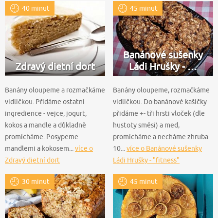
40 minut
45 minut
Banánové sušenky
Zdravý dietní dort
Ládi Hrušky - …
Banány oloupeme a rozmačkáme
Banány oloupeme, rozmačkáme
vidličkou. Přidáme ostatní
vidličkou. Do banánové kašičky
ingredience - vejce, jogurt,
přidáme +- tři hrsti vloček (dle
kokos a mandle a důkladně
hustoty směsi) a med,
promícháme. Posypeme
promícháme a necháme zhruba
mandlemi a kokosem...
více o
10...
více o Banánové sušenky
Zdravý dietní dort
Ládi Hrušky - "fitness"
30 minut
45 minut