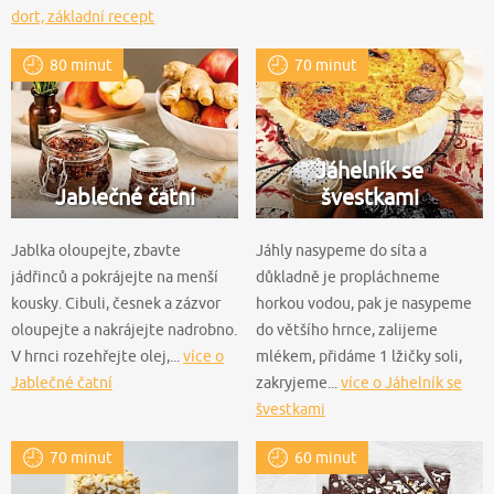
dort, základní recept
80 minut
70 minut
Jáhelník se
Jablečné čatní
švestkami
Jablka oloupejte, zbavte
Jáhly nasypeme do síta a
jádřinců a pokrájejte na menší
důkladně je propláchneme
kousky. Cibuli, česnek a zázvor
horkou vodou, pak je nasypeme
oloupejte a nakrájejte nadrobno.
do většího hrnce, zalijeme
V hrnci rozehřejte olej,...
více o
mlékem, přidáme 1 lžičky soli,
Jablečné čatní
zakryjeme...
více o Jáhelník se
švestkami
70 minut
60 minut