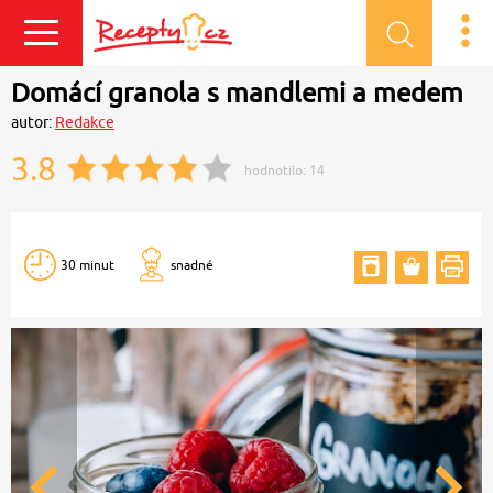
Přihlásit se
Domácí granola s mandlemi a medem
autor:
Redakce
3.8
hodnotilo:
14
30 minut
snadné