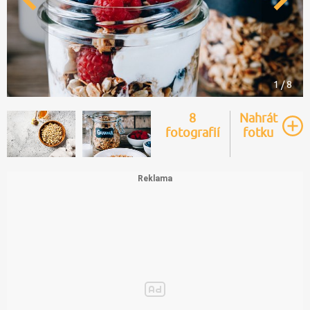
1 / 8
8
Nahrát
fotografií
fotku