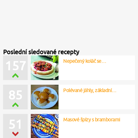
Poslední sledované recepty
Nepečený koláč se…
157
Polévané jáhly, základní…
85
Masové špízy s bramborami
51