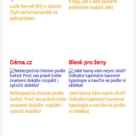
4 tipy, jak v létě zpestřit
Laďa Kerndl (81) v slzách!
jídelníček malých dětí
Čtyři mrtví kamarádi za
jediný týden
Dáma.cz
Blesk pro ženy
Nebezpečná chemie podle
Jaké barvy vám nejvíc sluší?
hvězd: Proč vás právě tohle
Odhalte tajemství barevné
znamení dokáže rozpálit i
typologie a naučte se podle
vytočit doběla?
ní oblékat