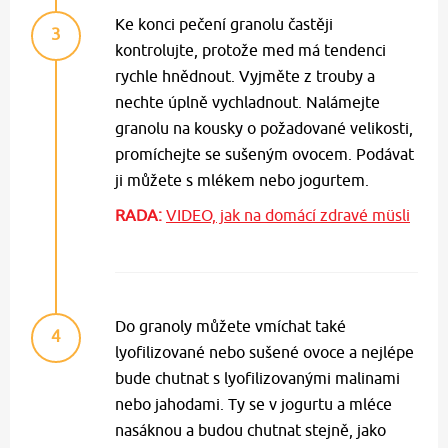
Ke konci pečení granolu častěji
3
kontrolujte, protože med má tendenci
rychle hnědnout. Vyjměte z trouby a
nechte úplně vychladnout. Nalámejte
granolu na kousky o požadované velikosti,
promíchejte se sušeným ovocem. Podávat
ji můžete s mlékem nebo jogurtem.
RADA:
VIDEO, jak na domácí zdravé müsli
Do granoly můžete vmíchat také
4
lyofilizované nebo sušené ovoce a nejlépe
bude chutnat s lyofilizovanými malinami
nebo jahodami. Ty se v jogurtu a mléce
nasáknou a budou chutnat stejně, jako