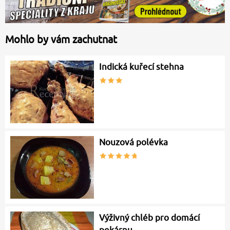
Mohlo by vám zachutnat
Indická kuřecí stehna
Nouzová polévka
Výživný chléb pro domácí
pekárnu