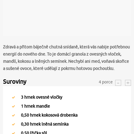
Zdravá a přitom báječně chutná snídaně, která vás nabije potřebnou
energií do nového dne. To je domácí granola z ovesných vloček,
mandlí, kokosu a lněných semínek. Nechybí ani med, voňavá skořice
a sušené ovoce, které udělají z pokrmu hotovou pochoutku.
Suroviny
4
porce
3
hrnek ovesné vločky
1
hrnek mandle
0,50
hrnek kokosová drobenka
0,30
hrnek lněná semínka
0,50
lžička sůl