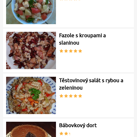
Fazole s kroupami a
slaninou
Těstovinový salát s rybou a
zeleninou
Bábovkový dort