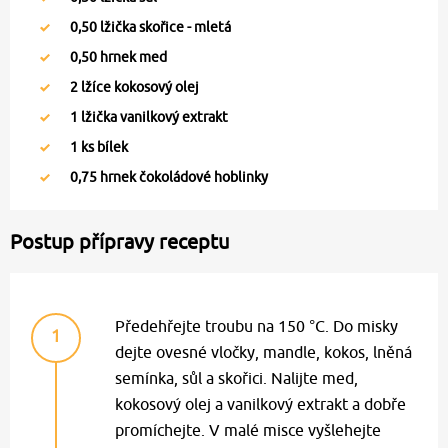
0,50
lžička skořice - mletá
0,50
hrnek med
2
lžíce kokosový olej
1
lžička vanilkový extrakt
1
ks bílek
0,75
hrnek čokoládové hoblinky
Postup přípravy receptu
Předehřejte troubu na 150 °C. Do misky
1
dejte ovesné vločky, mandle, kokos, lněná
semínka, sůl a skořici. Nalijte med,
kokosový olej a vanilkový extrakt a dobře
promíchejte. V malé misce vyšlehejte