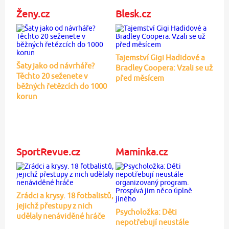
Ženy.cz
Blesk.cz
Tajemství Gigi Hadidové a
Šaty jako od návrháře?
Bradley Coopera: Vzali se už
Těchto 20 seženete v
před měsícem
běžných řetězcích do 1000
korun
SportRevue.cz
Maminka.cz
Zrádci a krysy. 18 fotbalistů,
jejichž přestupy z nich
Psycholožka: Děti
udělaly nenáviděné hráče
nepotřebují neustále