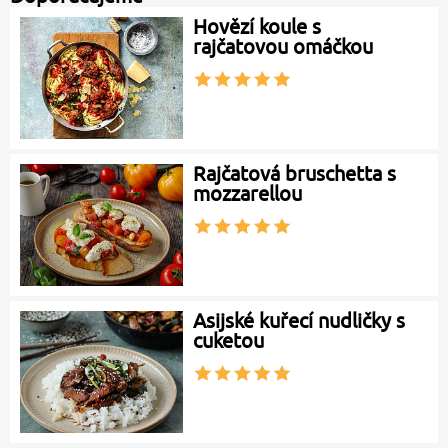
Hovězí koule s
rajčatovou omáčkou
Rajčatová bruschetta s
mozzarellou
Asijské kuřecí nudličky s
cuketou