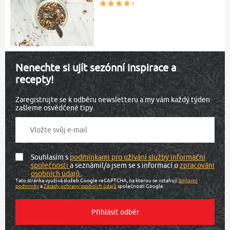
Nenechte si ujít sezónní inspirace a
recepty!
Zaregistrujte se k odběru newsletteru a my vám každý týden
zašleme osvědčené tipy.
Souhlasím s
podmínkami pro užívání služby informační
společnosti
a seznámil/a jsem se s informací o
zpracování
osobních údajů
.
Tato stránka využívá služeb Google reCAPTCHA, na kterou se vztahují
Smluvní
podmínky
a
Zásady ochrany osobních údajů
společnosti Google.