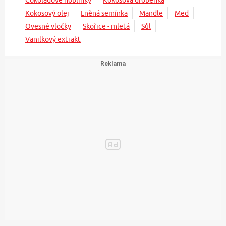
Čokoládové hoblinky
Kokosová drobenka
Kokosový olej
Lněná semínka
Mandle
Med
Ovesné vločky
Skořice - mletá
Sůl
Vanilkový extrakt