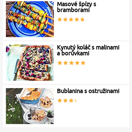
Masové špízy s
bramborami
Kynutý koláč s malinami
a borůvkami
Bublanina s ostružinami