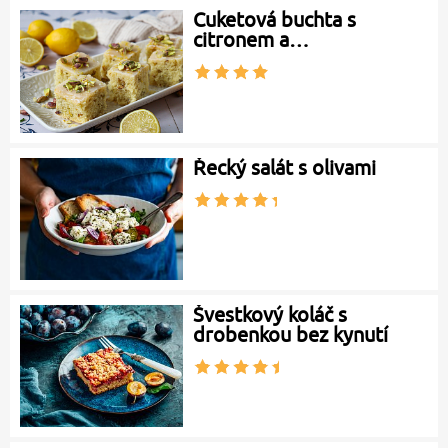
Cuketová buchta s
citronem a…
Řecký salát s olivami
Švestkový koláč s
drobenkou bez kynutí