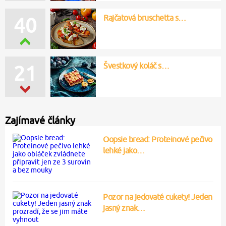
Rajčatová bruschetta s…
40
Švestkový koláč s…
21
Zajímavé články
Oopsie bread: Proteinové pečivo
lehké jako…
Pozor na jedovaté cukety! Jeden
jasný znak…