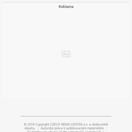
© 2019 Copyright
CZECH NEWS CENTER a.s.
a dodavatelé
obsahu.
Autorská práva k publikovaným materiálům
Podmínky pro užívání služby informační společnosti