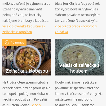
měkka, uvařené je vyjmeme a do
(dále jen KB) je z řady polévek
uzeného vývaru dáme vařit
tzv. vyprošťováků. Vyhovuje i
pokrájené zelí, na kostičky
slabším povahám nesnášejícím
nakrájené brambory a klobásu....
tzv. zaručené "česnekačky"...
více o Slovenská kapustnica -
více o Kozí brada - novoroční
zelňačka z Topoľčan
zelňačka
40 minut
Valašská zelňačka s
Zelňačka s klobásou
houbami
Na trošce oleje zpěním cibuli a
Houby nakrájíme na plátky a
česnek nakrájený na proužky. Na
povaříme se špetkou mletého
tom opeču pokrájenou klobásu a
kmínu v trošce osolené vody. Na
nechám podusit zelí. Pak zaliji
másle zpěníme nadrobno
asi 1 litrem vody a...
více o
nakrájenou cibuli, přidáme