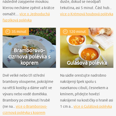
následně zasypeme moukou.
duste, dokud se neodpaří
kterou necháme zpěnit a krátce
tekutina, asi 5 minut. Část hub...
osmažit....
více o Jednoduchá
více o Krémová houbová polévka
fazolková polévka
35 minut
120 minut
Bramborovo-
cizrnová polévka s
koprem
Gulášová polévka
Dvě velké nebo tři střední
Na sádle orestujte nadrobno
brambory oloupeme, pokrájíme
nakrájený špek spolu s
na větší kostky a dáme vařit ve
nasekanou cibulí, česnekem a
vývaru nebo vodě doměkka.
kmínem, přidejte hovězí
Brambory po změknutí hrubě
nakrájené na kostičky o hraně asi
(ne na...
více o Bramborovo-
1 cm a...
více o Gulášová polévka
cizrnová polévka s koprem