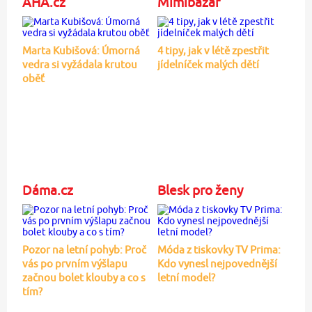
AHA.cz
Mimibazar
Marta Kubišová: Úmorná
4 tipy, jak v létě zpestřit
vedra si vyžádala krutou
jídelníček malých dětí
oběť
Dáma.cz
Blesk pro ženy
Pozor na letní pohyb: Proč
Móda z tiskovky TV Prima:
vás po prvním výšlapu
Kdo vynesl nejpovednější
začnou bolet klouby a co s
letní model?
tím?