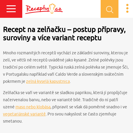
Přihlásit se
Recept na zelňačku – postup přípravy,
suroviny a více variant receptu
Mnoho rozmanitých receptů vychází ze základní suroviny, kterou je
zelí, ve větši ně receptů uváděné jako kysané. Zelné polévky jsou
tradiční po celém světě. Typická ruská zelná polévka se jmenuje Šči,
v Portugalsku například vaří Caldo Verde a slovenským svátečním
pokrmem je
zelná kyselá kapustnica
.
Zelňačka se vaří ve variantě se sladkou paprikou, která jí propůjčuje
načervenalou barvu, nebo ve variantě bílé. Tradičně do ní patří
uzené
maso nebo klobása
, připravit se však dá poměrně snadno i ve
vegetariánské variantě
. Pro svou nakyslost se často zjemňuje
smetanou.