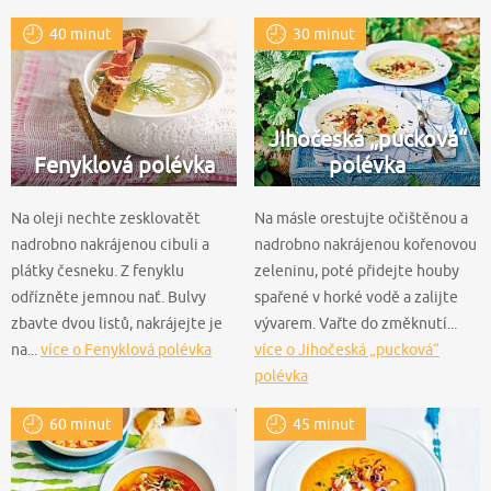
40 minut
30 minut
Jihočeská „pucková“
Fenyklová polévka
polévka
Na oleji nechte zesklovatět
Na másle orestujte očištěnou a
nadrobno nakrájenou cibuli a
nadrobno nakrájenou kořenovou
plátky česneku. Z fenyklu
zeleninu, poté přidejte houby
odřízněte jemnou nať. Bulvy
spařené v horké vodě a zalijte
zbavte dvou listů, nakrájejte je
vývarem. Vařte do změknutí...
na...
více o Fenyklová polévka
více o Jihočeská „pucková“
polévka
60 minut
45 minut