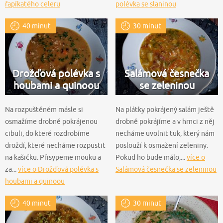
řapíkatého celeru
polévka se slaninou
40 minut
30 minut
Drožďová polévka s
Salámová česnečka
houbami a quinoou
se zeleninou
Na rozpuštěném másle si
Na plátky pokrájený salám ještě
osmažíme drobně pokrájenou
drobně pokrájíme a v hrnci z něj
cibuli, do které rozdrobíme
necháme uvolnit tuk, který nám
droždí, které necháme rozpustit
poslouží k osmažení zeleniny.
na kašičku. Přisypeme mouku a
Pokud ho bude málo,...
více o
za...
více o Drožďová polévka s
Salámová česnečka se zeleninou
houbami a quinoou
40 minut
30 minut