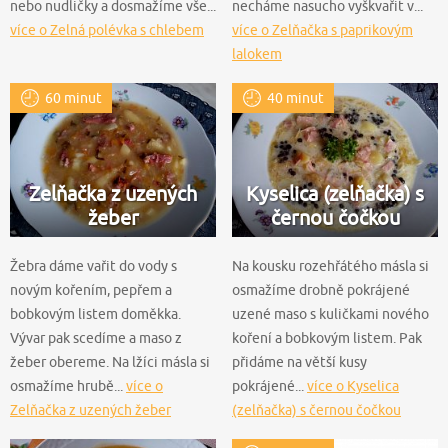
nebo nudličky a dosmažíme vše...
necháme nasucho vyškvařit v...
více o Zelná polévka s chlebem
více o Zelňačka s paprikovým
lalokem
60 minut
40 minut
Zelňačka z uzených
Kyselica (zelňačka) s
žeber
černou čočkou
Žebra dáme vařit do vody s
Na kousku rozehřátého másla si
novým kořením, pepřem a
osmažíme drobně pokrájené
bobkovým listem doměkka.
uzené maso s kuličkami nového
Vývar pak scedíme a maso z
koření a bobkovým listem. Pak
žeber obereme. Na lžíci másla si
přidáme na větší kusy
osmažíme hrubě...
více o
pokrájené...
více o Kyselica
Zelňačka z uzených žeber
(zelňačka) s černou čočkou