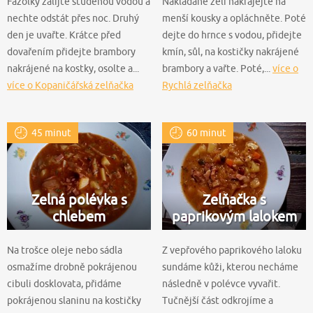
Fazolky zalijte studenou vodou a
Nakládané zelí nakrájejte na
nechte odstát přes noc. Druhý
menší kousky a opláchněte. Poté
den je uvařte. Krátce před
dejte do hrnce s vodou, přidejte
dovařením přidejte brambory
kmín, sůl, na kostičky nakrájené
nakrájené na kostky, osolte a...
brambory a vařte. Poté,...
více o
více o Kopaničářská zelňačka
Rychlá zelňačka
45 minut
60 minut
Zelná polévka s
Zelňačka s
chlebem
paprikovým lalokem
Na trošce oleje nebo sádla
Z vepřového paprikového laloku
osmažíme drobně pokrájenou
sundáme kůži, kterou necháme
cibuli dosklovata, přidáme
následně v polévce vyvařit.
pokrájenou slaninu na kostičky
Tučnější část odkrojíme a