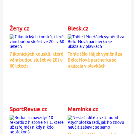
Ženy.cz
Blesk.cz
7 ikonických kousků, které
Tohle tělo Hájek vyměnil za
vám budou slušet ve 20 i v
Belo: Nová partnerka se
60 letech
ukázala v plavkách
SportRevue.cz
Maminka.cz