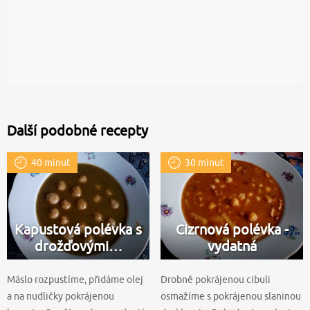
Další podobné recepty
40 minut
30 minut
Kapustová polévka s
Cizrnová polévka -
drožďovými…
vydatná
Máslo rozpustíme, přidáme olej
Drobně pokrájenou cibuli
a na nudličky pokrájenou
osmažíme s pokrájenou slaninou