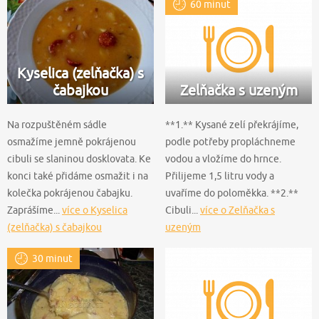
60 minut
Kyselica (zelňačka) s
čabajkou
Zelňačka s uzeným
Na rozpuštěném sádle
**1.** Kysané zelí překrájíme,
osmažíme jemně pokrájenou
podle potřeby propláchneme
cibuli se slaninou dosklovata. Ke
vodou a vložíme do hrnce.
konci také přidáme osmažit i na
Přilijeme 1,5 litru vody a
kolečka pokrájenou čabajku.
uvaříme do poloměkka. **2.**
Zaprášíme...
více o Kyselica
Cibuli...
více o Zelňačka s
(zelňačka) s čabajkou
uzeným
30 minut