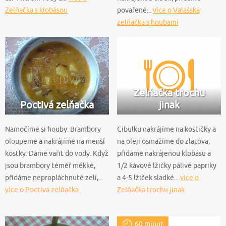
Zelňačka s klobásou
povařené...
více o Valašská
zelňačka s houbami
Zelňačka trochu
Poctivá zelňačka
jinak
Namočíme si houby. Brambory
Cibulku nakrájíme na kostičky a
oloupeme a nakrájíme na menší
na oleji osmažíme do zlatova,
kostky. Dáme vařit do vody. Když
přidáme nakrájenou klobásu a
jsou brambory téměř měkké,
1/2 kávové lžičky pálivé papriky
přidáme nepropláchnuté zelí,...
a 4-5 lžiček sladké...
více o
více o Poctivá zelňačka
Zelňačka trochu jinak
60 minut