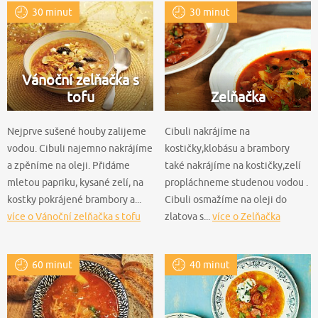
30 minut
30 minut
Vánoční zelňačka s
tofu
Zelňačka
Nejprve sušené houby zalijeme
Cibuli nakrájíme na
vodou. Cibuli najemno nakrájíme
kostičky,klobásu a brambory
a zpěníme na oleji. Přidáme
také nakrájíme na kostičky,zelí
mletou papriku, kysané zelí, na
propláchneme studenou vodou .
kostky pokrájené brambory a...
Cibuli osmažíme na oleji do
více o Vánoční zelňačka s tofu
zlatova s...
více o Zelňačka
60 minut
40 minut