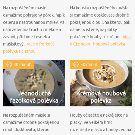
Na rozpuštěném másle
Na kousku rozpuštěného másla
osmažíme pokrájený pórek, řapík
si osmažíme dosklovata drobně
celeru a nastrouhanou mrkev. Až
pokrájenou cibuli, na kterou pak
nám zelenina trochu změkne a
dáme očištěné, na plátky
zavoní, přidáme česnek a
pokrájené houby, které po...
více
muškátový...
více o Pórková
o Cizrnovo - houbová polévka
polévka s cizrnou
30 minut
50 minut
Jednoduchá
Krémová houbová
fazolková polévka
polévka
Na rozpuštěném másle si
Houby očistěte a nakrájejte na
osmažíme drobně pokrájenou
plátky. Ve velkém hrnci
cibuli dosklovata, kterou
rozehřejte máslo a houby zvolna