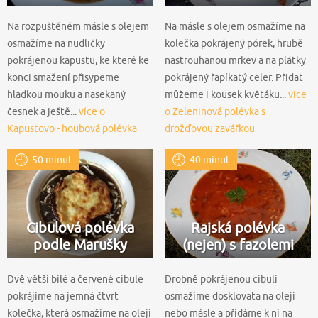
Na rozpuštěném másle s olejem
Na másle s olejem osmažíme na
osmažíme na nudličky
kolečka pokrájený pórek, hrubě
pokrájenou kapustu, ke které ke
nastrouhanou mrkev a na plátky
konci smažení přisypeme
pokrájený řapíkatý celer. Přidat
hladkou mouku a nasekaný
můžeme i kousek květáku...
více
česnek a ještě...
více o
o Zeleninová polévka s
Kapustovo - houbová polévka
drožďovou zavářkou
50 minut
40 minut
Cibulová polévka
Rajská polévka
podle Marušky
(nejen) s fazolemi
Dvě větší bílé a červené cibule
Drobně pokrájenou cibuli
pokrájíme na jemná čtvrt
osmažíme dosklovata na oleji
kolečka, která osmažíme na oleji
nebo másle a přidáme k ní na