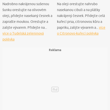
Nadrobno nakrájenou sušenou
Na oleji orestujte nahrubo
šunku orestujte na olivovém
nasekanou cibuli a na plátky
oleji, přidejte nasekaný česnek a
nakrájený česnek. Přidejte celá
zaprašte moukou. Orestujte a
kuřecí prsa, citronovou kůru a
zalijte vývarem. Přidejte na...
papriku, zalijte vývarem a...
více
více o Tudelská zeleninová
o Citronovo-kuřecí polévka
polévka