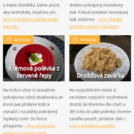
a másle doměkka. Dáme pozor,
drobno pokrájený česnekový
aby nezhnědla, smažíme jen...
bok. Pokud nemáme česnekový
více o Cibulová polévka podle
bok, můžeme...
více o Rajská
Marušky
polévka (nejen) s fazolemi
40 minut
10 minut
Krémová polévka z
červené řepy
Drožďová zavářka
Na trošce oleje si osmažíme
Na rozpuštěném másle si
pokrájenou cibuli dosklovata, ke
necháme rozpustit rozdrobené
které pak přidáme krátce
droždí, ke kterému dle chuti a
osmažit i na plátky pokrájený
dle toho do jaké polévky chceme
řapíkatý celer. Do hrnce
zavářku použít, přidáme dále i...
přisypeme...
více o Krémová
více o Drožďová zavářka
polévka z červené řepy