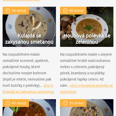
30 minut
40 minut
Kulajda se
Houbová polévka se
zakysanou smetanou
zeleninou
Na rozpuštěném másle
Na rozpuštěném másle s olejem
osmažíme scezené, spařené,
osmažíme hrubě nastrouhanou
pokrájené houby, které
mrkev s celerem, pokrájený
dochutíme novým kořením
pórek, brambory a na plátky
(lepší je mleté, nemusíme pak
pokrájené řapíky celeru. Až
lovit kuličky z polévky),...
více o
nám...
více o Houbová polévka se
Kulajda se zakysanou smetanou
zeleninou
45 minut
35 minut