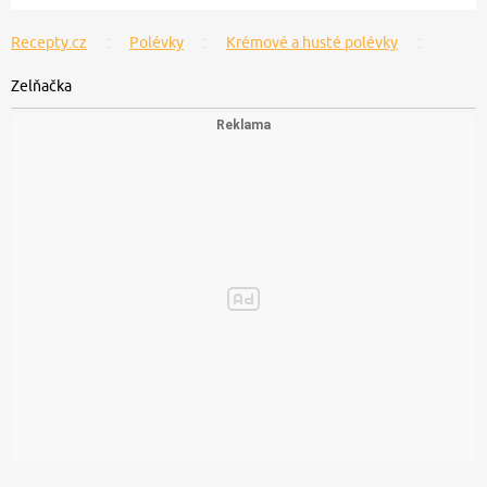
Recepty.cz
Polévky
Krémové a husté polévky
Zelňačka