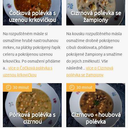
Čočková polévka s
Cizrnová polévka se
uzenou krkovičkou
žampiony
Na rozpuštěném másle si
Na kousku rozpuštěného másla
osmažíme hrubě nastrouhanou
osmažíme drobně pokrájenou
mrkev, na plátky pokrájený řapík
cibuli dosklovata, přidáme
celeru a pokrájenou uzenou
pokrájené žampiony a smažíme
krkovičku. Po osmažení přidáme
do jejich změknutí. Vše
a...
více o Čočková polévka s
následně...
více o Cizrnová
uzenou krkovičkou
polévka se žampiony
30 minut
30 minut
Pórková polévka s
Cizrnovo - houbová
cizrnou
polévka