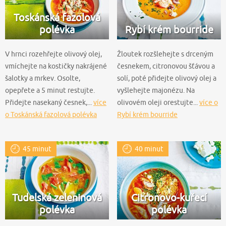
Toskánská fazolová
polévka
Rybí krém bourride
V hrnci rozehřejte olivový olej,
Žloutek rozšlehejte s drceným
vmíchejte na kostičky nakrájené
česnekem, citronovou šťávou a
šalotky a mrkev. Osolte,
solí, poté přidejte olivový olej a
opepřete a 5 minut restujte.
vyšlehejte majonézu. Na
Přidejte nasekaný česnek,...
více
olivovém oleji orestujte...
více o
o Toskánská fazolová polévka
Rybí krém bourride
45 minut
40 minut
Tudelská zeleninová
Citronovo-kuřecí
polévka
polévka