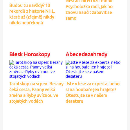
Nestačí dítěti vzít mobil.
Budou tu navždy? 10
Psycholožka radí, jak ho
rekordů z historie NHL,
znovu naučit zabavit se
které už (zřejmě) nikdy
samo
nikdo nepřekoná
Blesk Horoskopy
Abecedazahrady
Tarotskop na srpen: Berany
Jste v lese za experta, nebo
čeká cesta, Panny velká
si na houbaře jen hrajete?
změna a Ryby uvíznou ve
Otestujte se v našem
stojatých vodách
desateru