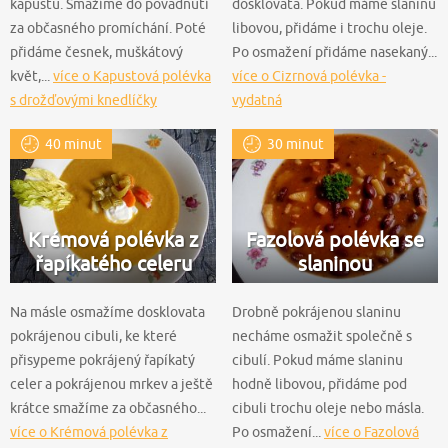
kapustu. Smažíme do povadnutí
dosklovata. Pokud máme slaninu
za občasného promíchání. Poté
libovou, přidáme i trochu oleje.
přidáme česnek, muškátový
Po osmažení přidáme nasekaný...
květ,...
více o Kapustová polévka
více o Cizrnová polévka -
s drožďovými knedlíčky
vydatná
40 minut
30 minut
Krémová polévka z
Fazolová polévka se
řapíkatého celeru
slaninou
Na másle osmažíme dosklovata
Drobně pokrájenou slaninu
pokrájenou cibuli, ke které
necháme osmažit společně s
přisypeme pokrájený řapíkatý
cibulí. Pokud máme slaninu
celer a pokrájenou mrkev a ještě
hodně libovou, přidáme pod
krátce smažíme za občasného...
cibuli trochu oleje nebo másla.
více o Krémová polévka z
Po osmažení...
více o Fazolová