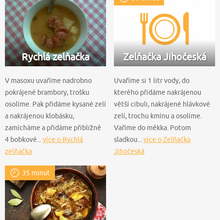
Rychlá zelňačka
Zelňačka Jihočeská
V masoxu uvaříme nadrobno
Uvaříme si 1 litr vody, do
pokrájené brambory, trošku
kterého přidáme nakrájenou
osolíme. Pak přidáme kysané zelí
větší cibuli, nakrájené hlávkové
a nakrájenou klobásku,
zelí, trochu kmínu a osolíme.
zamícháme a přidáme přibližně
Vaříme do měkka. Potom
4 bobkové...
více o Rychlá
sladkou...
více o Zelňačka
zelňačka
Jihočeská
35 minut