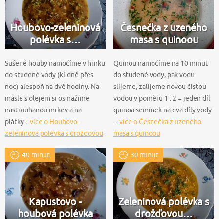
Houbovo-zeleninová
Česnečka z uzeného
polévka s…
masa s quinoou
Sušené houby namočíme v hrnku
Quinou namočíme na 10 minut
do studené vody (klidně přes
do studené vody, pak vodu
noc) alespoň na dvě hodiny. Na
slijeme, zalijeme novou čistou
másle s olejem si osmažíme
vodou v poměru 1 : 2 = jeden díl
nastrouhanou mrkev a na
quinoa semínek na dva díly vody
plátky...
více o Houbovo-
...
více o Česnečka z uzeného
zeleninová polévka s drožďovou
masa s quinoou
zavářkou
40 minut
30 minut
Kapustovo -
Zeleninová polévka s
houbová polévka
drožďovou…