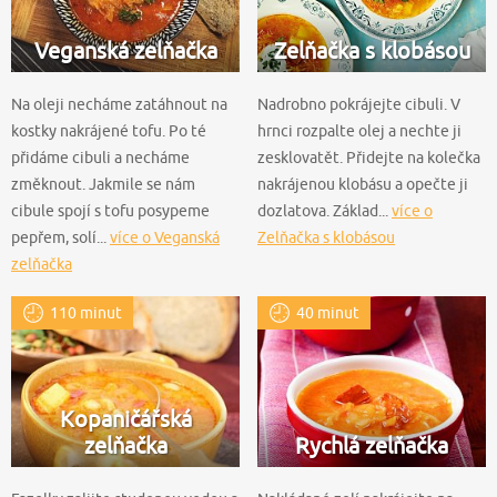
Veganská zelňačka
Zelňačka s klobásou
Na oleji necháme zatáhnout na
Nadrobno pokrájejte cibuli. V
kostky nakrájené tofu. Po té
hrnci rozpalte olej a nechte ji
přidáme cibuli a necháme
zesklovatět. Přidejte na kolečka
změknout. Jakmile se nám
nakrájenou klobásu a opečte ji
cibule spojí s tofu posypeme
dozlatova. Základ...
více o
pepřem, solí...
více o Veganská
Zelňačka s klobásou
zelňačka
110 minut
40 minut
Kopaničářská
zelňačka
Rychlá zelňačka