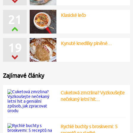
Klasické lečo
21
Kynuté knedlíky plněné…
19
Zajímavé články
Cuketová zmrzlina? Vyzkoušejte
nečekaný letní hit…
Rychlé buchty s broskvemi: 5