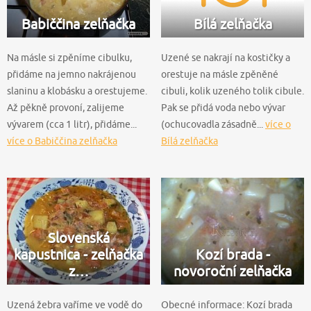
Babiččina zelňačka
Bílá zelňačka
Na másle si zpěníme cibulku,
Uzené se nakrají na kostičky a
přidáme na jemno nakrájenou
orestuje na másle zpěněné
slaninu a klobásku a orestujeme.
cibuli, kolik uzeného tolik cibule.
Až pěkně provoní, zalijeme
Pak se přidá voda nebo vývar
vývarem (cca 1 litr), přidáme...
(ochucovadla zásadně...
více o
více o Babiččina zelňačka
Bílá zelňačka
Slovenská
kapustnica - zelňačka
Kozí brada -
z…
novoroční zelňačka
Uzená žebra vaříme ve vodě do
Obecné informace: Kozí brada