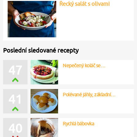
Řecký salát s olivami
Poslední sledované recepty
Nepečený koláč se…
47
Polévané jáhly, základní…
41
Rychlá bábovka
40