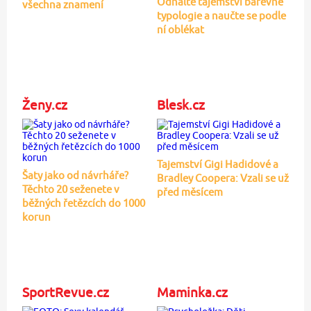
Odhalte tajemství barevné
všechna znamení
typologie a naučte se podle
ní oblékat
Ženy.cz
Blesk.cz
Tajemství Gigi Hadidové a
Šaty jako od návrháře?
Bradley Coopera: Vzali se už
Těchto 20 seženete v
před měsícem
běžných řetězcích do 1000
korun
SportRevue.cz
Maminka.cz