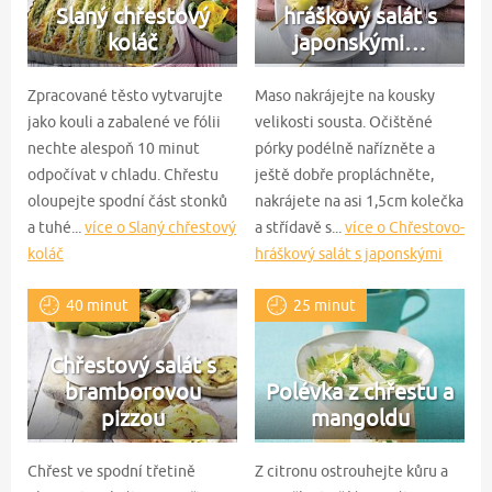
Slaný chřestový
hráškový salát s
koláč
japonskými…
Zpracované těsto vytvarujte
Maso nakrájejte na kousky
jako kouli a zabalené ve fólii
velikosti sousta. Očištěné
nechte alespoň 10 minut
pórky podélně nařízněte a
odpočívat v chladu. Chřestu
ještě dobře propláchněte,
oloupejte spodní část stonků
nakrájete na asi 1,5cm kolečka
a tuhé...
více o Slaný chřestový
a střídavě s...
více o Chřestovo-
koláč
hráškový salát s japonskými
špízy
40 minut
25 minut
Chřestový salát s
bramborovou
Polévka z chřestu a
pizzou
mangoldu
Chřest ve spodní třetině
Z citronu ostrouhejte kůru a