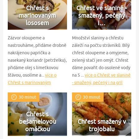
Chřest s
Chřest ve slanině -
marinovaným
smažený, pečený
lososem
i…
Zázvor oloupeme a
Množství slaniny a chřestu
nastrouháme, přidáme drobně
záleží na počtu strávníků. Bílý
nakrájenou papričku a
chřest oloupeme a omyjeme,
nasekaný koriandr (petrželku),
zelený stačí jen omýt. Chřest
přidáme olej s limetkovou
dáme povařit do osolené vody
šťávou, osolíme a...
více o
na 5 ...
více o Chřest ve slanině
Chřest s marinovaným
- smažený, pečený i na gril
lososem
30 minut
30 minut
Chřest s
bešamelovou
Chřest smažený v
omáčkou
trojobalu