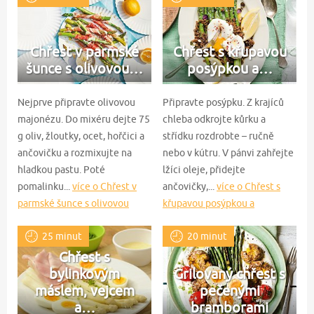
Chřest v parmské
Chřest s křupavou
šunce s olivovou…
posýpkou a…
Nejprve připravte olivovou
Připravte posýpku. Z krajíců
majonézu. Do mixéru dejte 75
chleba odkrojte kůrku a
g oliv, žloutky, ocet, hořčici a
střídku rozdrobte – ručně
ančovičku a rozmixujte na
nebo v kútru. V pánvi zahřejte
hladkou pastu. Poté
lžíci oleje, přidejte
pomalinku...
více o Chřest v
ančovičky,...
více o Chřest s
parmské šunce s olivovou
křupavou posýpkou a
majonézou
ztraceným vejcem
25 minut
20 minut
Chřest s
bylinkovým
Grilovaný chřest s
máslem, vejcem
pečenými
a…
bramborami