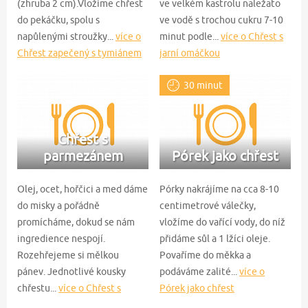
(zhruba 2 cm).Vložíme chřest
ve velkém kastrolu naležato
do pekáčku, spolu s
ve vodě s trochou cukru 7-10
napůlenými stroužky...
více o
minut podle...
více o Chřest s
Chřest zapečený s tymiánem
jarní omáčkou
30 minut
Chřest s
parmezánem
Pórek jako chřest
Olej, ocet, hořčici a med dáme
Pórky nakrájíme na cca 8-10
do misky a pořádně
centimetrové válečky,
promícháme, dokud se nám
vložíme do vařící vody, do níž
ingredience nespojí.
přidáme sůl a 1 lžíci oleje.
Rozehřejeme si mělkou
Povaříme do měkka a
pánev. Jednotlivé kousky
podáváme zalité...
více o
chřestu...
více o Chřest s
Pórek jako chřest
parmezánem