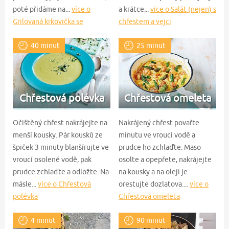
poté přidáme na...
více o
a krátce...
více o Salát (nejen) s
Grilovaná krkovička se
chřestem a vejci
zeleným chřestem a dvojím
40 minut
25 minut
pyré
Chřestová polévka
Chřestová omeleta
Očištěný chřest nakrájejte na
Nakrájený chřest povařte
menší kousky. Pár kousků ze
minutu ve vroucí vodě a
špiček 3 minuty blanšírujte ve
prudce ho zchlaďte. Maso
vroucí osolené vodě, pak
osolte a opepřete, nakrájejte
prudce zchlaďte a odložte. Na
na kousky a na oleji je
másle...
více o Chřestová
orestujte dozlatova....
více o
polévka
Chřestová omeleta
4 minut
90 minut