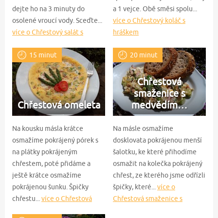
dejte ho na 3 minuty do
a 1 vejce. Obě směsi spolu...
osolené vroucí vody. Sceďte...
více o Chřestový koláč s
více o Chřestový salát s
hráškem
hovězím steakem
15 minut
20 minut
Chřestová
smaženice s
Chřestová omeleta
medvědím…
Na kousku másla krátce
Na másle osmažíme
osmažíme pokrájený pórek s
dosklovata pokrájenou menší
na plátky pokrájeným
šalotku, ke které přihodíme
chřestem, poté přidáme a
osmažit na kolečka pokrájený
ještě krátce osmažíme
chřest, ze kterého jsme odřízli
pokrájenou šunku. Špičky
špičky, které...
více o
chřestu...
více o Chřestová
Chřestová smaženice s
omeleta
medvědím česnekem