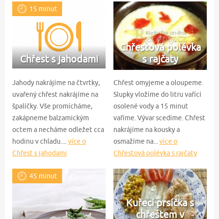
15 minut
Chřestová polévka
Chřest s jahodami
s rajčaty
Jahody nakrájíme na čtvrtky,
Chřest omyjeme a oloupeme.
uvařený chřest nakrájíme na
Slupky vložíme do litru vařící
špalíčky. Vše promícháme,
osolené vody a 15 minut
zakápneme balzamickým
vaříme. Vývar scedíme. Chřest
octem a necháme odležet cca
nakrájíme na kousky a
hodinu v chladu....
více o
osmažíme na...
více o
Chřest s jahodami
Chřestová polévka s rajčaty
45 minut
Kuřecí prsíčka s
chřestem v