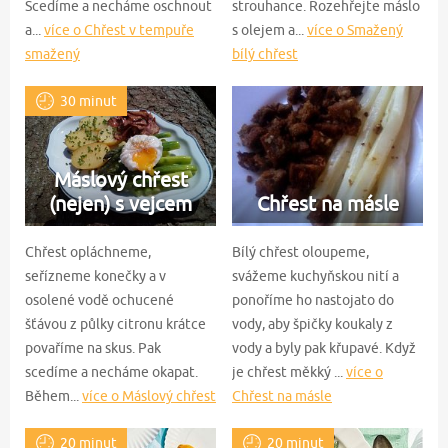
Scedíme a necháme oschnout
strouhance. Rozehřejte máslo
a...
více o Chřest v tempuře
s olejem a...
více o Smažený
smažený
bílý chřest
30 minut
Máslový chřest
(nejen) s vejcem
Chřest na másle
Chřest opláchneme,
Bílý chřest oloupeme,
seřízneme konečky a v
svážeme kuchyňskou nití a
osolené vodě ochucené
ponoříme ho nastojato do
šťávou z půlky citronu krátce
vody, aby špičky koukaly z
povaříme na skus. Pak
vody a byly pak křupavé. Když
scedíme a necháme okapat.
je chřest měkký ...
více o
Během...
více o Máslový chřest
Chřest na másle
(nejen) s vejcem
20 minut
20 minut