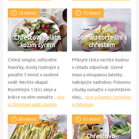
chřestem
15 minut
75 minut
Chřestový salát s
Domácí tortellini s
kozím sýrem
chřestem
Chřest omyjte, odřízněte
Přikryté těsto nechte hodinu
hlavičky, stvoly rozkrojte a
v chladu odpočívat. Uzené
povařte 7 minut v osolené
maso a oloupanou šalotku
vodě. Nechte okapat.
nakrájejte nadrobno. Polovinu
Rozehřejte 1 lžíci oleje a
cibulky osmažte v rozehřátém
krátce na něm osmažte...
více
oleji,...
více o Domácí tortellini
o Chřestový salát s kozím
s chřestem
sýrem
60 minut
15 minut
Chřestovo-