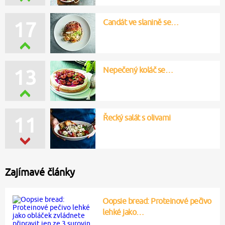
Candát ve slanině se…
16
Nepečený koláč se…
14
Řecký salát s olivami
10
Zajímavé články
Oopsie bread: Proteinové pečivo
lehké jako…