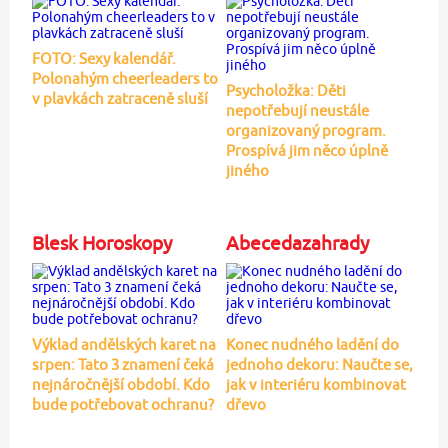
FOTO: Sexy kalendář.
Polonahým cheerleaders to
Psycholožka: Děti
v plavkách zatraceně sluší
nepotřebují neustále
organizovaný program.
Prospívá jim něco úplně
jiného
Blesk Horoskopy
Abecedazahrady
Výklad andělských karet na
Konec nudného ladění do
srpen: Tato 3 znamení čeká
jednoho dekoru: Naučte se,
nejnáročnější období. Kdo
jak v interiéru kombinovat
bude potřebovat ochranu?
dřevo