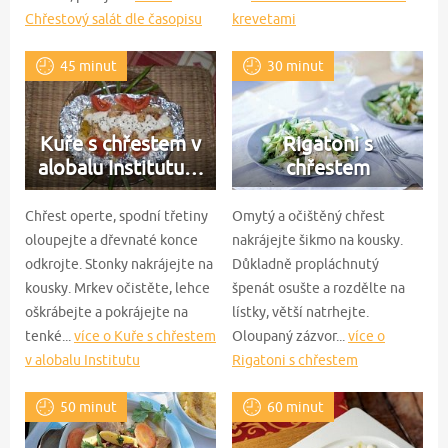
Chřestový salát dle časopisu
krevetami
F.O.O.D.
45 minut
30 minut
Kuře s chřestem v
Rigatoni s
alobalu Institutu…
chřestem
Chřest operte, spodní třetiny
Omytý a očištěný chřest
oloupejte a dřevnaté konce
nakrájejte šikmo na kousky.
odkrojte. Stonky nakrájejte na
Důkladně propláchnutý
kousky. Mrkev očistěte, lehce
špenát osušte a rozdělte na
oškrábejte a pokrájejte na
lístky, větší natrhejte.
tenké...
více o Kuře s chřestem
Oloupaný zázvor...
více o
v alobalu Institutu
Rigatoni s chřestem
Kompliment
50 minut
60 minut