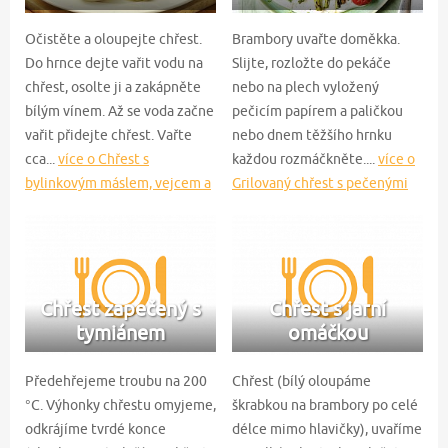
Očistěte a oloupejte chřest.
Brambory uvařte doměkka.
Do hrnce dejte vařit vodu na
Slijte, rozložte do pekáče
chřest, osolte ji a zakápněte
nebo na plech vyložený
bílým vínem. Až se voda začne
pečicím papírem a paličkou
vařit přidejte chřest. Vařte
nebo dnem těžšího hrnku
cca...
více o Chřest s
každou rozmáčkněte....
více o
bylinkovým máslem, vejcem a
Grilovaný chřest s pečenými
šunkou
bramborami
Chřest zapečený s
Chřest s jarní
tymiánem
omáčkou
Předehřejeme troubu na 200
Chřest (bílý oloupáme
°C. Výhonky chřestu omyjeme,
škrabkou na brambory po celé
odkrájíme tvrdé konce
délce mimo hlavičky), uvaříme