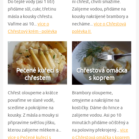
Do teplé vody (asi 1 litr)
ní chřest, chvíli smažíme.
přidáme sůl, cukr, třetinu
Zalijeme vodou, přidáme na
másla a kousky chřestu.
kousky nakrájené brambory a
Vaříme asi 10...
více o
necháme...
více o Chřestová
Chřestový krém - polévka
polévka II.
Pečené kuřecí s
Chřestová omáčka
chřestem
s koprem
Chřest oloupeme a krátce
Brambory oloupeme,
povaříme ve slané vodě,
omyjeme a nakrájíme na
scedíme a pokrájíme na
kostičky. Dáme do hrnce a
kousky. Z másla a mouky si
zalijeme vodou. Asi po 10
připravíme světlou jíšku,
minutách přidáme očištěný a
kterou zalijeme mlékem a...
na poloviny překrojený...
více
více o Pečené kuřecí s
o Chřestová omáčka s koprem