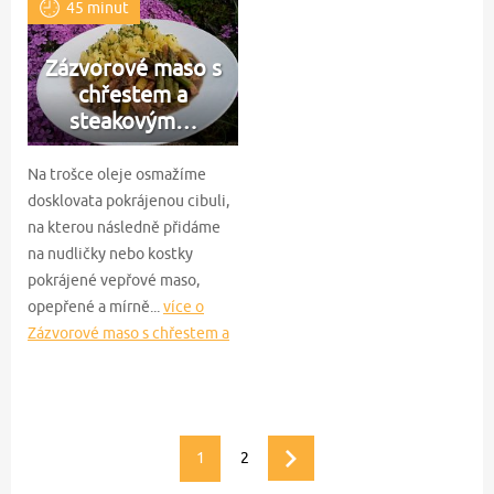
45 minut
Zázvorové maso s
chřestem a
steakovým…
Na trošce oleje osmažíme
dosklovata pokrájenou cibuli,
na kterou následně přidáme
na nudličky nebo kostky
pokrájené vepřové maso,
opepřené a mírně...
více o
Zázvorové maso s chřestem a
steakovým žampionem
1
2
Další
stránka