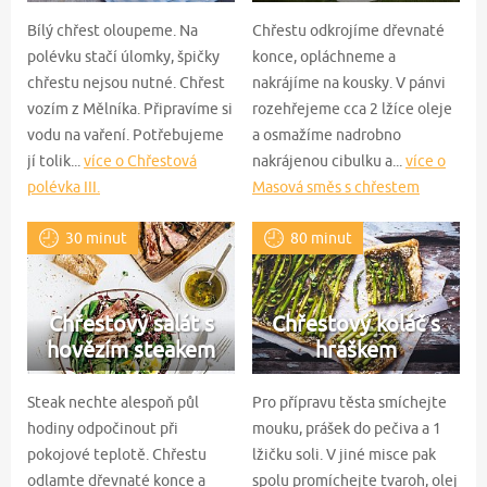
Bílý chřest oloupeme. Na
Chřestu odkrojíme dřevnaté
polévku stačí úlomky, špičky
konce, opláchneme a
chřestu nejsou nutné. Chřest
nakrájíme na kousky. V pánvi
vozím z Mělníka. Připravíme si
rozehřejeme cca 2 lžíce oleje
vodu na vaření. Potřebujeme
a osmažíme nadrobno
jí tolik...
více o Chřestová
nakrájenou cibulku a...
více o
polévka III.
Masová směs s chřestem
30 minut
80 minut
Chřestový salát s
Chřestový koláč s
hovězím steakem
hráškem
Steak nechte alespoň půl
Pro přípravu těsta smíchejte
hodiny odpočinout při
mouku, prášek do pečiva a 1
pokojové teplotě. Chřestu
lžičku soli. V jiné misce pak
odlamte dřevnaté konce a
spolu promíchejte tvaroh, olej