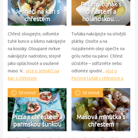
Pečený tuňák s
Jehněčí na kari s
chřestem a
chřestem
holandskou…
Chřest oloupejte, odlomte
Tuňáka nakrájejte na silnější
tuhé konce a šikmo nakrájejte
plátky. Osolte a na
na kousky. Oloupané mrkve
rozpáleném oleji opečte na
nakrájejte nadrobno, stejně
grilu nebo na pánvi. Chřest
jako opláchnuté a osušené
očistěte – odřízněte nebo
maso. V...
více o Jehněčí na
odlomte spodní...
více o
kari s chřestem
Pečený tuňák s chřestem a
holandskou omáčkou
50 minut
30 minut
Pizza s chřestem a
Masová minutka s
parmskou šunkou
chřestem