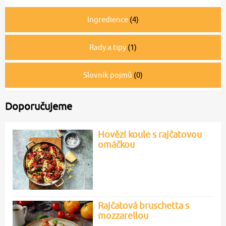
Ingredience
(4)
Rady a tipy
(1)
Slovník pojmů
(0)
Doporučujeme
Hovězí koule s rajčatovou
omáčkou
Rajčatová bruschetta s
mozzarellou