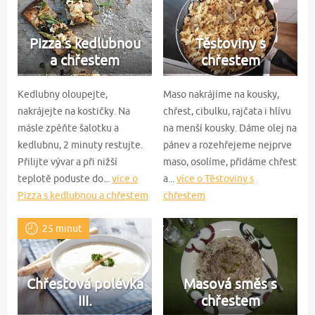
Pizza s kedlubnou
Těstoviny s
a chřestem
chřestem
Kedlubny oloupejte,
Maso nakrájíme na kousky,
nakrájejte na kostičky. Na
chřest, cibulku, rajčata i hlívu
másle zpěňte šalotku a
na menší kousky. Dáme olej na
kedlubnu, 2 minuty restujte.
pánev a rozehřejeme nejprve
Přilijte vývar a při nižší
maso, osolíme, přidáme chřest
teplotě poduste do...
více o
a...
více o Těstoviny s
Pizza s kedlubnou a chřestem
chřestem
25 minut
Chřestová polévka
Masová směs s
III.
chřestem