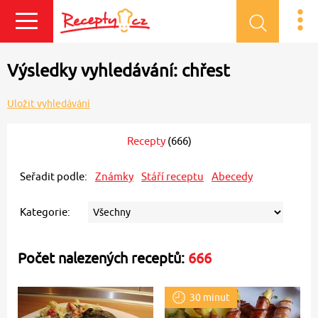
Přihlásit se
Výsledky vyhledávání: chřest
Uložit vyhledávání
Recepty
(666)
Seřadit podle:
Známky
Stáří receptu
Abecedy
Kategorie:
Počet nalezených receptů:
666
30 minut