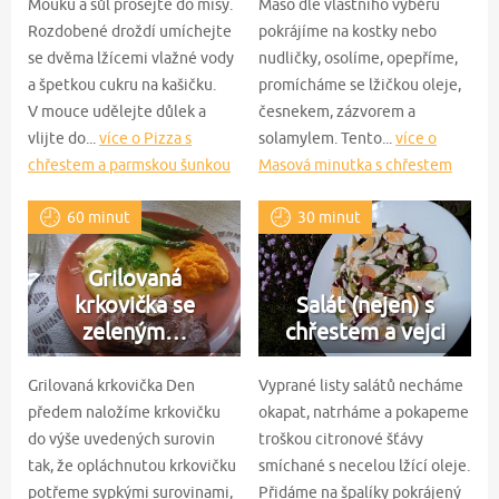
Mouku a sůl prosejte do mísy.
Maso dle vlastního výběru
Rozdobené droždí umíchejte
pokrájíme na kostky nebo
se dvěma lžícemi vlažné vody
nudličky, osolíme, opepříme,
a špetkou cukru na kašičku.
promícháme se lžičkou oleje,
V mouce udělejte důlek a
česnekem, zázvorem a
vlijte do...
více o Pizza s
solamylem. Tento...
více o
chřestem a parmskou šunkou
Masová minutka s chřestem
60 minut
30 minut
Grilovaná
krkovička se
Salát (nejen) s
zeleným…
chřestem a vejci
Grilovaná krkovička Den
Vyprané listy salátů necháme
předem naložíme krkovičku
okapat, natrháme a pokapeme
do výše uvedených surovin
troškou citronové šťávy
tak, že opláchnutou krkovičku
smíchané s necelou lžící oleje.
potřeme sypkými surovinami,
Přidáme na špalíky pokrájený