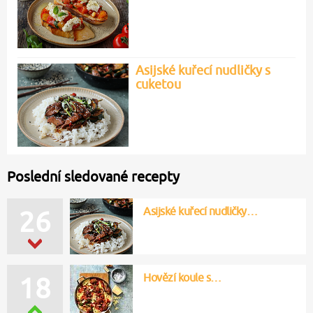
Asijské kuřecí nudličky s
cuketou
Poslední sledované recepty
Asijské kuřecí nudličky…
25
Hovězí koule s…
20