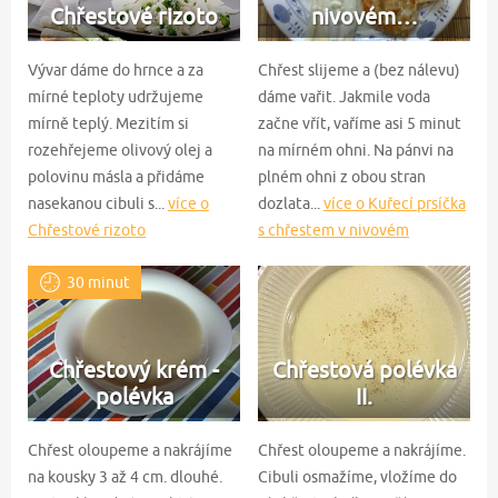
Chřestové rizoto
nivovém…
Vývar dáme do hrnce a za
Chřest slijeme a (bez nálevu)
mírné teploty udržujeme
dáme vařit. Jakmile voda
mírně teplý. Mezitím si
začne vřít, vaříme asi 5 minut
rozehřejeme olivový olej a
na mírném ohni. Na pánvi na
polovinu másla a přidáme
plném ohni z obou stran
nasekanou cibuli s...
více o
dozlata...
více o Kuřecí prsíčka
Chřestové rizoto
s chřestem v nivovém
župánku
30 minut
Chřestový krém -
Chřestová polévka
polévka
II.
Chřest oloupeme a nakrájíme
Chřest oloupeme a nakrájíme.
na kousky 3 až 4 cm. dlouhé.
Cibuli osmažíme, vložíme do