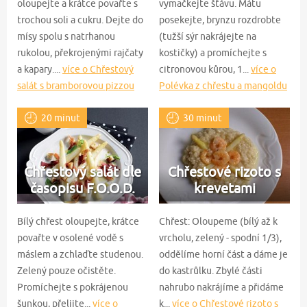
oloupejte a krátce povařte s
vymačkejte šťávu. Mátu
trochou soli a cukru. Dejte do
posekejte, brynzu rozdrobte
mísy spolu s natrhanou
(tužší sýr nakrájejte na
rukolou, překrojenými rajčaty
kostičky) a promíchejte s
a kapary....
více o Chřestový
citronovou kůrou, 1...
více o
salát s bramborovou pizzou
Polévka z chřestu a mangoldu
20 minut
30 minut
Chřestový salát dle
Chřestové rizoto s
časopisu F.O.O.D.
krevetami
Bílý chřest oloupejte, krátce
Chřest: Oloupeme (bílý až k
povařte v osolené vodě s
vrcholu, zelený - spodní 1/3),
máslem a zchlaďte studenou.
oddělíme horní část a dáme je
Zelený pouze očistěte.
do kastrůlku. Zbylé části
Promíchejte s pokrájenou
nahrubo nakrájíme a přidáme
šunkou, přelijte...
více o
k...
více o Chřestové rizoto s