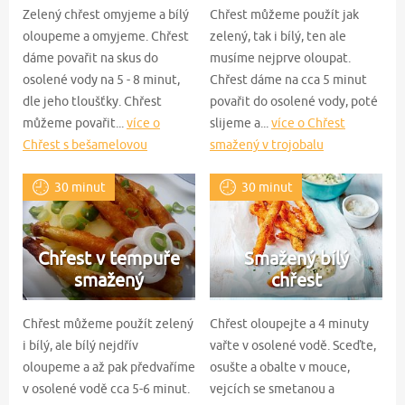
Zelený chřest omyjeme a bílý
Chřest můžeme použít jak
oloupeme a omyjeme. Chřest
zelený, tak i bílý, ten ale
dáme povařit na skus do
musíme nejprve oloupat.
osolené vody na 5 - 8 minut,
Chřest dáme na cca 5 minut
dle jeho tloušťky. Chřest
povařit do osolené vody, poté
můžeme povařit...
více o
slijeme a...
více o Chřest
Chřest s bešamelovou
smažený v trojobalu
omáčkou
30 minut
30 minut
Chřest v tempuře
Smažený bílý
smažený
chřest
Chřest můžeme použít zelený
Chřest oloupejte a 4 minuty
i bílý, ale bílý nejdřív
vařte v osolené vodě. Sceďte,
oloupeme a až pak předvaříme
osušte a obalte v mouce,
v osolené vodě cca 5-6 minut.
vejcích se smetanou a