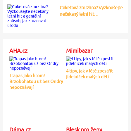
Cuketová zmrzlina? Vyzkoušejte
nečekaný letní hit…
AHA.cz
Mimibazar
4 tipy, jak v létě zpestřit
Trapas jako hrom!
jídelníček malých dětí
Brzobohatou už bez Ondry
nepoznávají
Dáma.cz
Blesk pro ženy