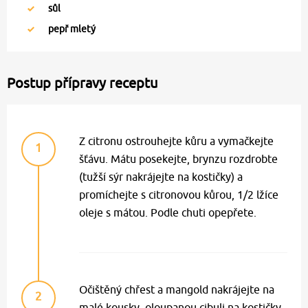
sůl
pepř mletý
Postup přípravy receptu
Z citronu ostrouhejte kůru a vymačkejte
1
šťávu. Mátu posekejte, brynzu rozdrobte
(tužší sýr nakrájejte na kostičky) a
promíchejte s citronovou kůrou, 1/2 lžíce
oleje s mátou. Podle chuti opepřete.
Očištěný chřest a mangold nakrájejte na
2
malé kousky, oloupanou cibuli na kostičky.