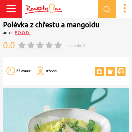
Přihlásit se
Polévka z chřestu a mangoldu
autor:
F.O.O.D.
0.0
hodnotilo:
0
25 minut
střední