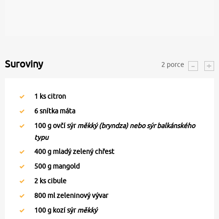
Suroviny
2
porce
1
ks citron
6
snítka máta
100
g ovčí sýr
měkký (bryndza) nebo sýr balkánského
typu
400
g mladý zelený chřest
500
g mangold
2
ks cibule
800
ml zeleninový vývar
100
g kozí sýr
měkký