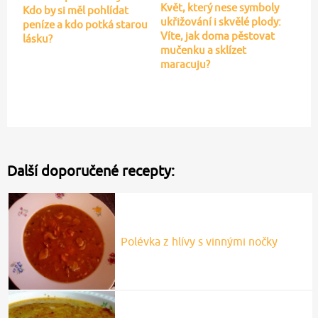
Květ, který nese symboly
Kdo by si měl pohlídat
ukřižování i skvělé plody:
peníze a kdo potká starou
Víte, jak doma pěstovat
lásku?
mučenku a sklízet
maracuju?
Další doporučené recepty:
Polévka z hlívy s vinnými nočky