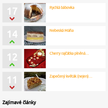
Rychlá bábovka
17
Nebeská Máňa
14
Cherry rajčátka plněná…
12
Zapečený květák (nejen)…
11
Zajímavé články