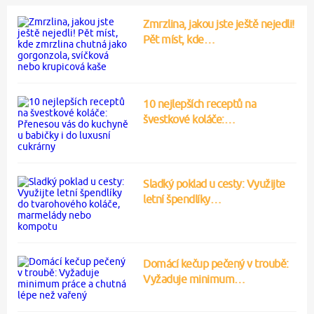
Zmrzlina, jakou jste ještě nejedli!
Pět míst, kde…
10 nejlepších receptů na
švestkové koláče:…
Sladký poklad u cesty: Využijte
letní špendlíky…
Domácí kečup pečený v troubě:
Vyžaduje minimum…