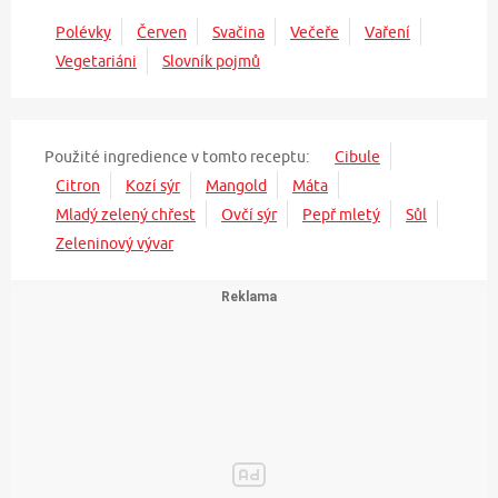
Polévky
Červen
Svačina
Večeře
Vaření
Vegetariáni
Slovník pojmů
Použité ingredience v tomto receptu:
Cibule
Citron
Kozí sýr
Mangold
Máta
Mladý zelený chřest
Ovčí sýr
Pepř mletý
Sůl
Zeleninový vývar