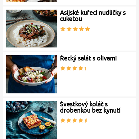
Asijské kuřecí nudličky s
cuketou
Řecký salát s olivami
Švestkový koláč s
drobenkou bez kynutí