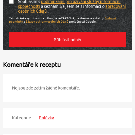
Souhlasím s
podmínkami pro užívání služby informační
společnosti
a seznámil/a jsem se s informací o
zpracování
osobních údajů
.
Tato stránka využívá služeb Google reCAPTCHA, na kterou se vztahují
Smluvní
podmínky
a
Zásady ochrany osobních údajů
společnosti Google.
Komentáře k receptu
Nejsou zde zatím žádné komentáře.
Kategorie:
Polévky