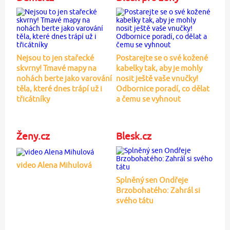
Nejsou to jen stařecké
Postarejte se o své kožené
skvrny! Tmavé mapy na
kabelky tak, aby je mohly
nohách berte jako varování
nosit ještě vaše vnučky!
těla, které dnes trápí už i
Odbornice poradí, co dělat
třicátníky
a čemu se vyhnout
Ženy.cz
Blesk.cz
video Alena Mihulová
Splněný sen Ondřeje
Brzobohatého: Zahrál si
svého tátu