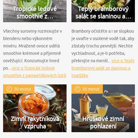
Tropické ledové
Teplý bramborový
smoothie z…
salát se slaninou a…
Všechny suroviny rozmixujte v
Brambory očistěte a i se slupkou
blenderu nebo výkonném
je uvařte v osolené vodě tak, aby
mixéru. Mražené ovoce udělá
zůstaly trochu pevnější. Nechte
smoothie krémové a příjemně
vychladnout, a je-li potřeba,
osvěžující. Konzumujte hned
překrojte na menší...
více o Teplý
po...
více o Tropické ledové
bramborový salát se slaninou a
smoothie z pampeliškových listů
tvarůžky
30 minut
30 minut
Zimní rakytníková
Hruškové zimní
vzpruha
pohlazení