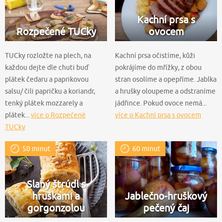
Kachní prsa s
Rozpečené TUCky
ovocem
TUCky rozložte na plech, na
Kachní prsa očistíme, kůži
každou dejte dle chuti buď
pokrájíme do mřížky, z obou
plátek čedaru a paprikovou
stran osolíme a opepříme. Jablka
salsu/ čili papričku a koriandr,
a hrušky oloupeme a odstraníme
tenký plátek mozzarely a
jádřince. Pokud ovoce nemá...
plátek...
více o Rozpečené
více o Kachní prsa s ovocem
TUCky
50 minut
60 minut
Slaný štrúdl s
hruškami a
Jablečno-hruškový
gorgonzolou
pečený čaj