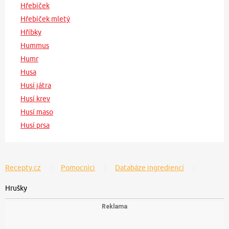
Hřebíček
Hřebíček mletý
Hříbky
Hummus
Humr
Husa
Husí játra
Husí krev
Husí maso
Husí prsa
Recepty.cz
Pomocníci
Databáze ingrediencí
Hrušky