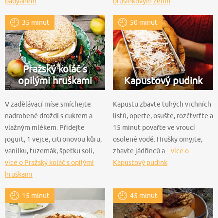
badyánem
brusinkovým zelím
35 minut
50 minut
Pražský koláč s
opilými hruškami
Kapustový pudink
V zadělávací míse smíchejte
Kapustu zbavte tuhých vrchních
nadrobené droždí s cukrem a
listů, operte, osušte, rozčtvrťte a
vlažným mlékem. Přidejte
15 minut povařte ve vroucí
jogurt, 1 vejce, citronovou kůru,
osolené vodě. Hrušky omyjte,
vanilku, tuzemák, špetku soli,...
zbavte jádřinců a...
více o
více o Pražský koláč s opilými
Kapustový pudink
hruškami
15 minut
45 minut