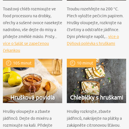
Toastový chléb rozmixujte ve
Troubu rozehřejte na 200 °C.
food processoru na drobky,
Plech vyložte pečicím papírem.
ořechy a sušené ovoce nasekejte
Hrušky oloupejte, rozkrojte na
nadrobno, vše dejte do mísy a
čtvrtiny a odstraňte jádřince.
přidejte změklé máslo. Prsty...
Dýni překrojte napůl,...
více o
více o Salát se zapečenou
Dýňová polévka s hruškami
čekankou
105 minut
10 minut
Hrušková povidla
Chlebíčky s hruškami
Hrušky oloupejte a zbavte
Hrušky rozkrojte, zbavte
jádřinců. Dejte do mixéru a
jádřinců, nakrájejte na plátky a
rozmixujte na kaši. Přidejte
zakápněte citronovou šťávou.