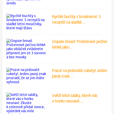
Rychlé buchty s broskvemi: 5
receptů na sladké…
Oopsie bread: Proteinové pečivo
lehké jako…
Pozor na jedovaté cukety! Jeden
jasný znak…
Svěží letní saláty, které vás
v horku neunaví:…