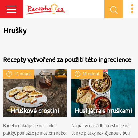
Přihlásit se
Hrušky
Recepty vytvořené za použití této ingredience
15 minut
30 minut
Hruškové crostini
Husí játra s hruškami
Bagetu nakrájejte na tenké
Na pánvi na sádle orestujte na
plátky, pomažte je máslem nebo
tenké plátky nakrájenou cibuli