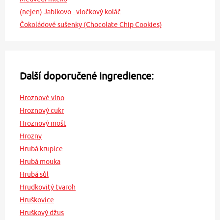
(nejen) Jablkovo - vločkový koláč
Čokoládové sušenky (Chocolate Chip Cookies)
Další doporučené ingredience:
Hroznové víno
Hroznový cukr
Hroznový mošt
Hrozny
Hrubá krupice
Hrubá mouka
Hrubá sůl
Hrudkovitý tvaroh
Hruškovice
Hruškový džus