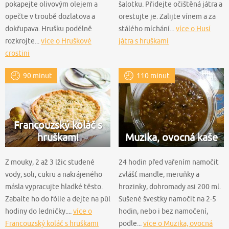
pokapejte olivovým olejem a
šalotku. Přidejte očištěná játra a
opečte v troubě dozlatova a
orestujte je. Zalijte vínem a za
dokřupava. Hrušku podélně
stálého míchání...
více o Husí
rozkrojte...
více o Hruškové
játra s hruškami
crostini
90 minut
110 minut
Francouzský koláč s
hruškami
Muzika, ovocná kaše
Z mouky, 2 až 3 lžic studené
24 hodin před vařením namočit
vody, soli, cukru a nakrájeného
zvlášť mandle, meruňky a
másla vypracujte hladké těsto.
hrozinky, dohromady asi 200 ml.
Zabalte ho do fólie a dejte na půl
Sušené švestky namočit na 2-5
hodiny do ledničky....
více o
hodin, nebo i bez namočení,
Francouzský koláč s hruškami
podle...
více o Muzika, ovocná