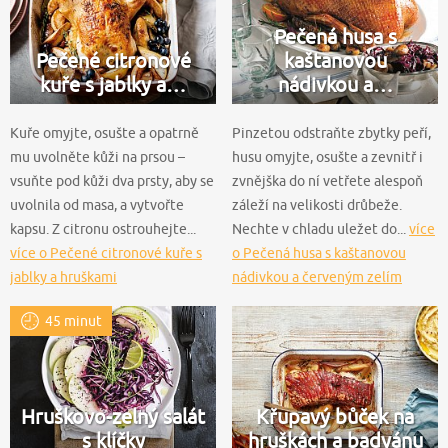
Pečená husa s
Pečené citronové
kaštanovou
kuře s jablky a…
nádivkou a…
Kuře omyjte, osušte a opatrně
Pinzetou odstraňte zbytky peří,
mu uvolněte kůži na prsou –
husu omyjte, osušte a zevnitř i
vsuňte pod kůži dva prsty, aby se
zvnějška do ní vetřete alespoň
uvolnila od masa, a vytvořte
záleží na velikosti drůbeže.
kapsu. Z citronu ostrouhejte...
Nechte v chladu uležet do...
více
více o Pečené citronové kuře s
o Pečená husa s kaštanovou
jablky a hruškami
nádivkou a červeným zelím
45 minut
Hruškovo-zelný salát
Křupavý bůček na
s klíčky
hruškách a badyánu