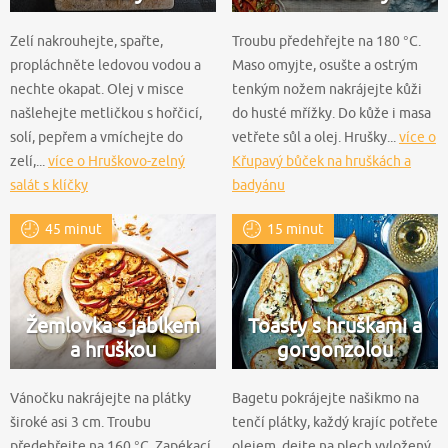
Zelí nakrouhejte, spařte,
Troubu předehřejte na 180 °C.
propláchněte ledovou vodou a
Maso omyjte, osušte a ostrým
nechte okapat. Olej v misce
tenkým nožem nakrájejte kůži
našlehejte metličkou s hořčicí,
do husté mřížky. Do kůže i masa
solí, pepřem a vmíchejte do
vetřete sůl a olej. Hrušky...
více o
zelí,...
více o Hruškovo-zelný
Křupavý bůček na hruškách a
salát s klíčky
badyánu
45 minut
15 minut
Žemlovka s jablkem
Toasty s hruškami a
a hruškou
gorgonzolou
Vánočku nakrájejte na plátky
Bagetu pokrájejte našikmo na
široké asi 3 cm. Troubu
tenčí plátky, každý krajíc potřete
předehřejte na 160 °C. Zapékací
olejem, dejte na plech vyložený