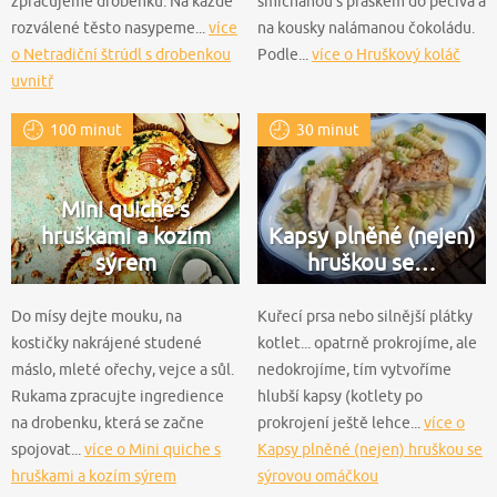
zpracujeme drobenku. Na každé
smíchanou s práškem do pečiva a
rozválené těsto nasypeme...
více
na kousky nalámanou čokoládu.
o Netradiční štrúdl s drobenkou
Podle...
více o Hruškový koláč
uvnitř
100 minut
30 minut
Mini quiche s
hruškami a kozím
Kapsy plněné (nejen)
sýrem
hruškou se…
Do mísy dejte mouku, na
Kuřecí prsa nebo silnější plátky
kostičky nakrájené studené
kotlet... opatrně prokrojíme, ale
máslo, mleté ořechy, vejce a sůl.
nedokrojíme, tím vytvoříme
Rukama zpracujte ingredience
hlubší kapsy (kotlety po
na drobenku, která se začne
prokrojení ještě lehce...
více o
spojovat...
více o Mini quiche s
Kapsy plněné (nejen) hruškou se
hruškami a kozím sýrem
sýrovou omáčkou