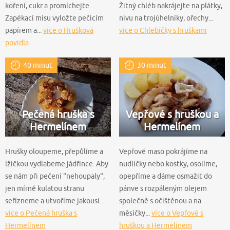
koření, cukr a promíchejte.
Žitný chléb nakrájejte na plátky,
Zapékací mísu vyložte pečicím
nivu na trojúhelníky, ořechy...
papírem a...
více o Hrušková
více o Chlebíčky s hruškami
povidla
40 minut
30 minut
Pečená hruška s
Vepřové s hruškou a
Hermelínem
Hermelínem
Hrušky oloupeme, přepůlíme a
Vepřové maso pokrájíme na
lžičkou vydlabeme jádřince. Aby
nudličky nebo kostky, osolíme,
se nám při pečení "nehoupaly",
opepříme a dáme osmažit do
jen mírně kulatou stranu
pánve s rozpáleným olejem
seřízneme a utvoříme jakousi...
společně s očištěnou a na
více o Pečená hruška s
měsíčky...
více o Vepřové s
Hermelínem
hruškou a Hermelínem