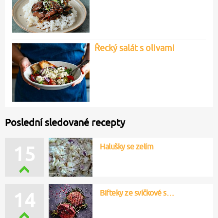
Řecký salát s olivami
Poslední sledované recepty
Halušky se zelím
16
Bifteky ze svíčkové s…
16