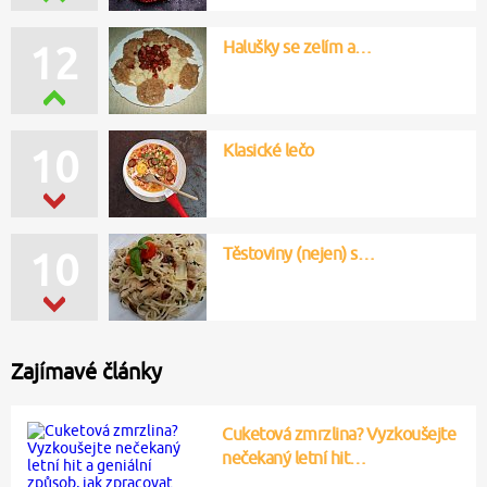
Halušky se zelím a…
13
Klasické lečo
10
Těstoviny (nejen) s…
11
Zajímavé články
Cuketová zmrzlina? Vyzkoušejte
nečekaný letní hit…