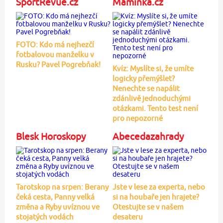
SportRevue.cz
Maminka.cz
FOTO: Kdo má nejhezčí
fotbalovou manželku v
Rusku? Pavel Pogrebňak!
Kvíz: Myslíte si, že umíte
logicky přemýšlet?
Nenechte se napálit
zdánlivě jednoduchými
otázkami. Tento test není
pro nepozorné
Blesk Horoskopy
Abecedazahrady
Tarotskop na srpen: Berany
Jste v lese za experta, nebo
čeká cesta, Panny velká
si na houbaře jen hrajete?
změna a Ryby uvíznou ve
Otestujte se v našem
stojatých vodách
desateru