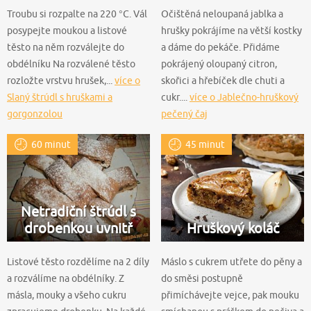
Troubu si rozpalte na 220 °C. Vál
Očištěná neloupaná jablka a
posypejte moukou a listové
hrušky pokrájíme na větší kostky
těsto na něm rozválejte do
a dáme do pekáče. Přidáme
obdélníku Na rozválené těsto
pokrájený oloupaný citron,
rozložte vrstvu hrušek,...
více o
skořici a hřebíček dle chuti a
Slaný štrúdl s hruškami a
cukr....
více o Jablečno-hruškový
gorgonzolou
pečený čaj
60 minut
45 minut
Netradiční štrúdl s
drobenkou uvnitř
Hruškový koláč
Listové těsto rozdělíme na 2 díly
Máslo s cukrem utřete do pěny a
a rozválíme na obdélníky. Z
do směsi postupně
másla, mouky a všeho cukru
přimíchávejte vejce, pak mouku