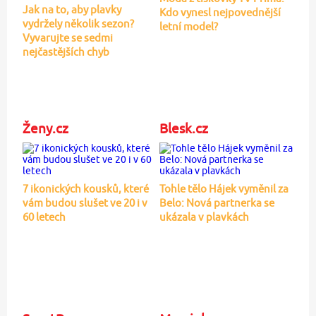
Jak na to, aby plavky
Kdo vynesl nejpovednější
vydržely několik sezon?
letní model?
Vyvarujte se sedmi
nejčastějších chyb
Ženy.cz
Blesk.cz
7 ikonických kousků, které
Tohle tělo Hájek vyměnil za
vám budou slušet ve 20 i v
Belo: Nová partnerka se
60 letech
ukázala v plavkách