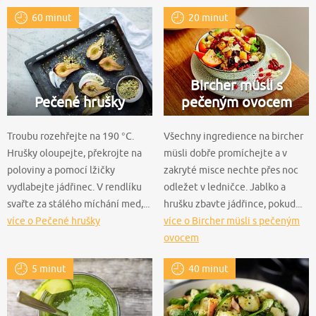
60 minut
20 minut
Bircher müsli s
Pečené hrušky
pečeným ovocem
Troubu rozehřejte na 190 °C.
Všechny ingredience na bircher
Hrušky oloupejte, překrojte na
müsli dobře promíchejte a v
poloviny a pomocí lžičky
zakryté misce nechte přes noc
vydlabejte jádřinec. V rendlíku
odležet v ledničce. Jablko a
svařte za stálého míchání med,...
hrušku zbavte jádřince, pokud...
více o Pečené hrušky
více o Bircher müsli s pečeným
ovocem
5 minut
40 minut