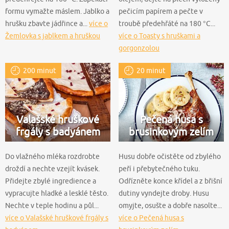
formu vymažte máslem. Jablko a
pečicím papírem a pečte v
hrušku zbavte jádřince a...
více o
troubě předehřáté na 180 °C...
Žemlovka s jablkem a hruškou
více o Toasty s hruškami a
gorgonzolou
200 minut
20 minut
Valašské hruškové
Pečená husa s
frgály s badyánem
brusinkovým zelím
Do vlažného mléka rozdrobte
Husu dobře očistěte od zbylého
droždí a nechte vzejít kvásek.
peří i přebytečného tuku.
Přidejte zbylé ingredience a
Odřízněte konce křídel a z břišní
vypracujte hladké a lesklé těsto.
dutiny vyndejte droby. Husu
Nechte v teple hodinu a půl...
omyjte, osušte a dobře nasolte...
více o Valašské hruškové frgály s
více o Pečená husa s