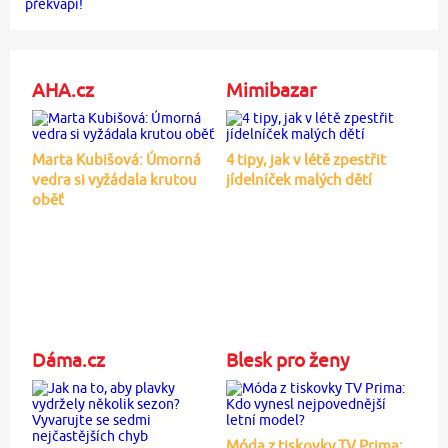
AHA.cz
Mimibazar
Marta Kubišová: Úmorná
4 tipy, jak v létě zpestřit
vedra si vyžádala krutou
jídelníček malých dětí
oběť
Dáma.cz
Blesk pro ženy
Móda z tiskovky TV Prima: