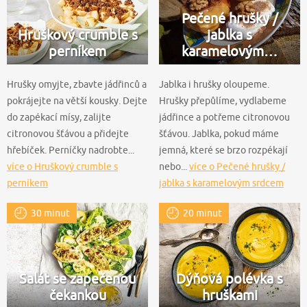
Pečené hrušky /
Hruškový crumble s
jablka s
perníkem
karamelovým…
Hrušky omyjte, zbavte jádřinců a
Jablka i hrušky oloupeme.
pokrájejte na větší kousky. Dejte
Hrušky přepůlíme, vydlabeme
do zapékací mísy, zalijte
jádřince a potřeme citronovou
citronovou šťávou a přidejte
šťávou. Jablka, pokud máme
hřebíček. Perníčky nadrobte...
jemná, které se brzo rozpékají
více o Hruškový crumble s
nebo...
více o Pečené hrušky /
perníkem
jablka s karamelovým srdcem
30 minut
20 minut
Salát se zapečenou
Dýňová polévka s
čekankou
hruškami