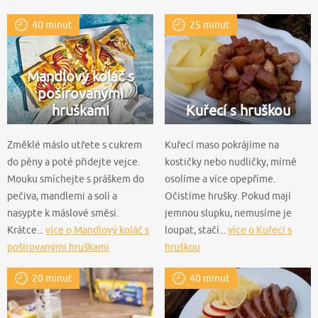
40 minut
25 minut
Mandlový koláč s
pošírovanými
hruškami
Kuřecí s hruškou
Změklé máslo utřete s cukrem
Kuřecí maso pokrájíme na
do pěny a poté přidejte vejce.
kostičky nebo nudličky, mírně
Mouku smíchejte s práškem do
osolíme a více opepříme.
pečiva, mandlemi a solí a
Očistíme hrušky. Pokud mají
nasypte k máslové směsi.
jemnou slupku, nemusíme je
Krátce...
více o Mandlový koláč s
loupat, stačí...
více o Kuřecí s
pošírovanými hruškami
hruškou
20 minut
40 minut