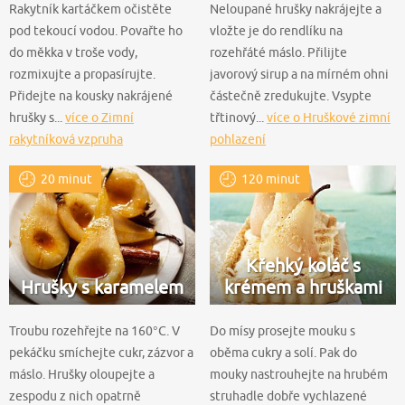
Rakytník kartáčkem očistěte
Neloupané hrušky nakrájejte a
pod tekoucí vodou. Povařte ho
vložte je do rendlíku na
do měkka v troše vody,
rozehřáté máslo. Přilijte
rozmixujte a propasírujte.
javorový sirup a na mírném ohni
Přidejte na kousky nakrájené
částečně zredukujte. Vsypte
hrušky s...
více o Zimní
třtinový...
více o Hruškové zimní
rakytníková vzpruha
pohlazení
20 minut
120 minut
Křehký koláč s
Hrušky s karamelem
krémem a hruškami
Troubu rozehřejte na 160°C. V
Do mísy prosejte mouku s
pekáčku smíchejte cukr, zázvor a
oběma cukry a solí. Pak do
máslo. Hrušky oloupejte a
mouky nastrouhejte na hrubém
zespodu z nich opatrně
struhadle dobře vychlazené