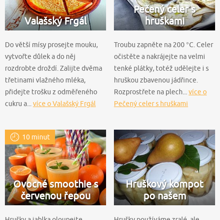
Pečený celer s
Valašský Frgál
hruškami
Do větší mísy prosejte mouku,
Troubu zapněte na 200 °C. Celer
vytvořte důlek a do něj
očistěte a nakrájejte na velmi
rozdrobte droždí. Zalijte dvěma
tenké plátky, totéž udělejte i s
třetinami vlažného mléka,
hruškou zbavenou jádřince.
přidejte trošku z odměřeného
Rozprostřete na plech...
více o
cukru a...
více o Valašský Frgál
Pečený celer s hruškami
10 minut
Ovocné smoothie s
Hruškový kompot
červenou řepou
po našem
Hrušky a jablka oloupejte,
Hrušky používáme zralé, ale