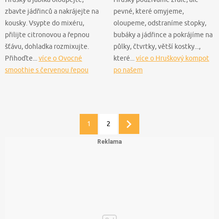
zbavte jádřinců a nakrájejte na
pevné, které omyjeme,
kousky. Vsypte do mixéru,
oloupeme, odstraníme stopky,
přilijte citronovou a řepnou
bubáky a jádřince a pokrájíme na
šťávu, dohladka rozmixujte.
půlky, čtvrtky, větší kostky...,
Přihoďte...
více o Ovocné
které...
více o Hruškový kompot
smoothie s červenou řepou
po našem
1
2
Další
stránka