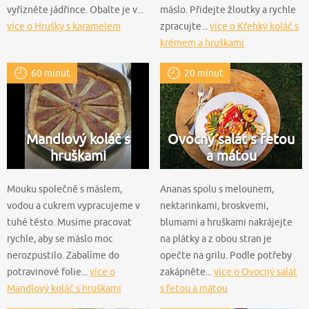
vyřízněte jádřince. Obalte je v...
máslo. Přidejte žloutky a rychle
více o Hrušky s karamelem
zpracujte...
více o Křehký koláč s
krémem a hruškami
60 minut
20 minut
Mandlový koláč s
Ovocný salát s fetou
hruškami
a mátou
Mouku společně s máslem,
Ananas spolu s melounem,
vodou a cukrem vypracujeme v
nektarinkami, broskvemi,
tuhé těsto. Musíme pracovat
blumami a hruškami nakrájejte
rychle, aby se máslo moc
na plátky a z obou stran je
nerozpustilo. Zabalíme do
opečte na grilu. Podle potřeby
potravinové folie...
více o
zakápněte...
více o Ovocný salát
Mandlový koláč s hruškami
s fetou a mátou