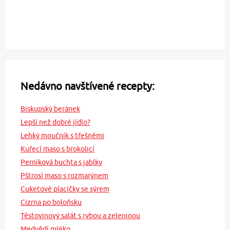
Nedávno navštívené recepty:
Biskupský beránek
Lepší než dobré jídlo?
Lehký moučník s třešněmi
Kuřecí maso s brokolicí
Perníková buchta s jablky
Pštrosí maso s rozmarýnem
Cuketové placičky se sýrem
Cizrna po boloňsku
Těstovinový salát s rybou a zeleninou
Medvědí mléko