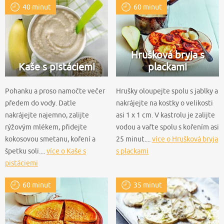
40 minut
60 minut
Hrušková bryja s
Kaše s pistáciemi
plackami
Pohanku a proso namočte večer
Hrušky oloupejte spolu s jablky a
předem do vody. Datle
nakrájejte na kostky o velikosti
nakrájejte najemno, zalijte
asi 1 x 1 cm. V kastrolu je zalijte
rýžovým mlékem, přidejte
vodou a vařte spolu s kořením asi
kokosovou smetanu, koření a
25 minut....
více o Hrušková bryja
špetku soli....
více o Kaše s
s plackami
pistáciemi
60 minut
35 minut