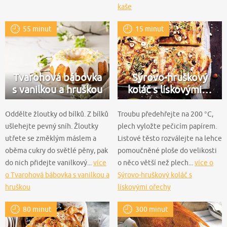
kaše
55 minut
15 minut
Tvarohová bábovka
Sýrovo-hruškový
s vanilkou a hruškou
koláč s lískovými…
Oddělte žloutky od bílků. Z bílků
Troubu předehřejte na 200 °C,
ušlehejte pevný sníh. Žloutky
plech vyložte pečicím papírem.
utřete se změklým máslem a
Listové těsto rozválejte na lehce
oběma cukry do světlé pěny, pak
pomoučněné ploše do velikosti
do nich přidejte vanilkový...
více
o něco větší než plech...
více o
o Tvarohová bábovka s vanilkou a
Sýrovo-hruškový koláč s
hruškou
lískovými ořechy
80 minut
300 minut