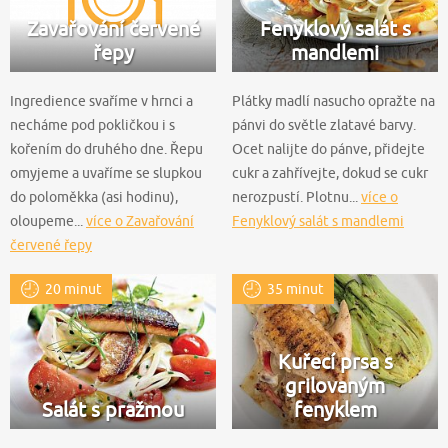
Zavařování červené
Fenyklový salát s
řepy
mandlemi
Ingredience svaříme v hrnci a
Plátky madlí nasucho opražte na
necháme pod pokličkou i s
pánvi do světle zlatavé barvy.
kořením do druhého dne. Řepu
Ocet nalijte do pánve, přidejte
omyjeme a uvaříme se slupkou
cukr a zahřívejte, dokud se cukr
do poloměkka (asi hodinu),
nerozpustí. Plotnu...
více o
oloupeme...
více o Zavařování
Fenyklový salát s mandlemi
červené řepy
20 minut
35 minut
Kuřecí prsa s
grilovaným
Salát s pražmou
fenyklem