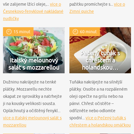
vše zalijeme lžící oleje,...
více o
pažitku promíchejte s...
více o
Česnekovo-fenyklové nakládané
Zimní quiche
nudličky
15 minut
60 minut
Pečený tuňák s
Italský melounový
chřestem a
salát s mozzarellou
holandskou…
Dužninu nakrájejte na tenké
Tuňáka nakrájejte na silnější
plátky. Mozzarellu nechte
plátky. Osolte a na rozpáleném
okapat ze syrovátky a natrhejte
oleji opečte na grilu nebo na
ji na kousky velikosti sousta.
pánvi. Chřest očistěte –
Opláchnutý a očištěný fenykl...
odřízněte nebo odlomte
více o Italský melounový salát s
spodní...
více o Pečený tuňák s
mozzarellou
chřestem a holandskou omáčkou