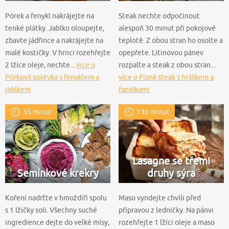
Pórek a fenykl nakrájejte na
Steak nechte odpočinout
tenké plátky. Jablko oloupejte,
alespoň 30 minut při pokojové
zbavte jádřince a nakrájejte na
teplotě. Z obou stran ho osolte a
malé kostičky. V hrnci rozehřejte
opepřete. Litinovou pánev
2 lžíce oleje, nechte...
více o
rozpalte a steak z obou stran...
Pórková polévka s fenyklem a
více o Flank steak s hráškem a
jablkem
fazolkami
35 minut
130 minut
Lasagne se třemi
Semínkové krekry
druhy sýra
Koření nadrťte v hmoždíři spolu
Maso vyndejte chvíli před
s 1 lžičky soli. Všechny suché
přípravou z ledničky. Na pánvi
ingredience dejte do velké mísy,
rozehřejte 1 lžíci oleje a maso