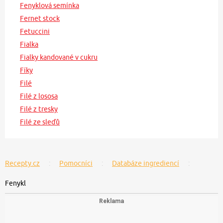
Fenyklová semínka
Fernet stock
Fetuccini
Fialka
Fialky kandované v cukru
Fíky
Filé
Filé z lososa
Filé z tresky
Filé ze sleďů
Recepty.cz
Pomocníci
Databáze ingrediencí
Fenykl