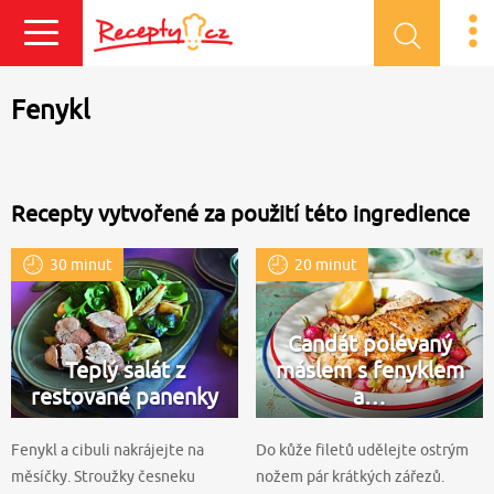
Přihlásit se
Fenykl
Recepty vytvořené za použití této ingredience
30 minut
20 minut
Candát polévaný
Teplý salát z
máslem s fenyklem
restované panenky
a…
Fenykl a cibuli nakrájejte na
Do kůže filetů udělejte ostrým
měsíčky. Stroužky česneku
nožem pár krátkých zářezů.