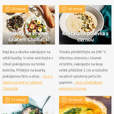
20 minut
40 minut
Slávky na víně se
Květáková polévka s
salátem Choriatiki
cizrnou
Rajčata a okurku nakrájejte na
Troubu předehřejte na 200 °C.
větší kostky. V míse smíchejte s
Všechnu zeleninu i česnek
cibulí pokrájenou na tenká
očistěte, nakrájejte na kusy
kolečka. Přidejte na kostky
velké přibližně 2 cm a rozložte
pokrájenou fetu a olivy....
více o
na plech vyložený pečicím
Slávky na víně se salátem
papírem...
více o Květáková
Choriatiki
polévka s cizrnou
15 minut
45 minut