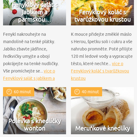
Fenyklový salát s
jablkem a
Fenyklový koláč s
parmskou…
tvarůžkovou krustou
Fenykl nakrouhejte na
K mouce přidejte změklé máslo
mandolíně na tenké plátky.
s Herou, špetku soli i cukru a vše
Jablko zbavte jádřince,
nahrubo promněte. Poté přilijte
ředkvičky umyjte a obojí
120 ml ledové vody a vypracujte
pokrájejte na tenké nudličky.
těsto, které nechte...
více o
Vše promíchejte se...
více o
Fenyklový koláč s tvarůžkovou
Fenyklový salát s jablkem a
krustou
parmskou šunkou
60 minut
40 minut
Polévka s knedlíčky
wonton
Meruňkové knedlíky