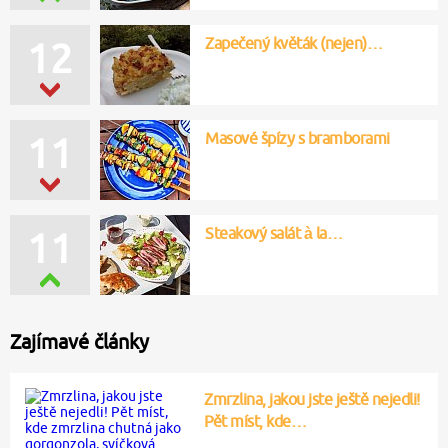
Zapečený květák (nejen)…
12
Masové špízy s bramborami
11
Steakový salát à la…
11
Zajímavé články
Zmrzlina, jakou jste ještě nejedli!
Pět míst, kde…