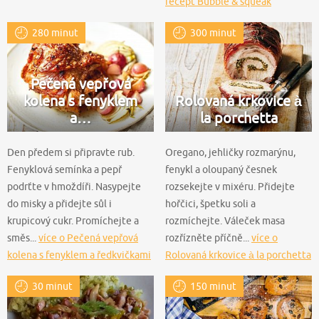
recept Bubble & squeak
280 minut
300 minut
Pečená vepřová
kolena s fenyklem
Rolovaná krkovice à
a…
la porchetta
Den předem si připravte rub.
Oregano, jehličky rozmarýnu,
Fenyklová semínka a pepř
fenykl a oloupaný česnek
podrťte v hmoždíři. Nasypejte
rozsekejte v mixéru. Přidejte
do misky a přidejte sůl i
hořčici, špetku soli a
krupicový cukr. Promíchejte a
rozmíchejte. Váleček masa
směs...
více o Pečená vepřová
rozřízněte příčně...
více o
kolena s fenyklem a ředkvičkami
Rolovaná krkovice à la porchetta
30 minut
150 minut