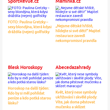
SportRevue.cz
Maminka.cz
FOTO: Paulina Gretzky –
„Nejsme dětské hřiště,
sexy blondýna, která kdysi
hlídejte si své děti!“ Majitel
dráždila (nejen) golfistky
restaurace zavedl
nekompromisní pravidla
Blesk Horoskopy
Abecedazahrady
Horoskop na další týden:
Květ, který nese symboly
Kdo by si měl pohlídat
ukřižování i skvělé plody:
peníze a kdo potká starou
Víte, jak doma pěstovat
lásku?
mučenku a sklízet