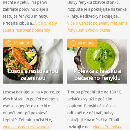
nechte v celku. Na pánvi
Bulvy fenyklu zbavte stonků,
zahřejte polovinu oleje a
rozpulte je a pokrájejte na tenké
restujte fenykl 3 minuty.
klínky. Ředkvičky nakrájejte...
Přidejte cibuli a...
více o Teplý
více o Candát polévaný máslem s
salát z restované panenky
fenyklem a ředkvičkami
30 minut
40 minut
Losos s restovanou
Polévka z hrášku a
zeleninou
pečeného fenyklu
Lososa nakrájejte na 4 porce, ze
Troubu předehřejte na 180 °C,
všech stran ho potřete olejem,
pekáček vyložte pečicím
osolte, opepřete a nechte
papírem. Fenykl očistěte a
odpočinout při pokojové
odřízněte z něj nať, bulvy
teplotě. Zeleninu očistěte,...
nakrájejte na měsíčky. Cibuli
více o Losos s restovanou
rozkrojte na...
více o Polévka z