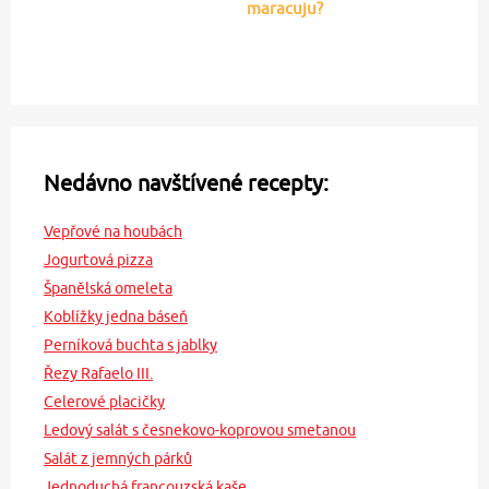
maracuju?
Nedávno navštívené recepty:
Vepřové na houbách
Jogurtová pizza
Španělská omeleta
Koblížky jedna báseň
Perníková buchta s jablky
Řezy Rafaelo III.
Celerové placičky
Ledový salát s česnekovo-koprovou smetanou
Salát z jemných párků
Jednoduchá francouzská kaše