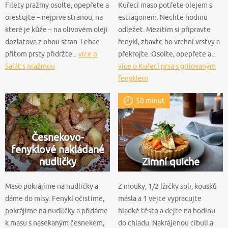
Filety pražmy osolte, opepřete a
Kuřecí maso potřete olejem s
orestujte – nejprve stranou, na
estragonem. Nechte hodinu
které je kůže – na olivovém oleji
odležet. Mezitím si připravte
dozlatova z obou stran. Lehce
fenykl, zbavte ho vrchní vrstvy a
přitom prsty přidržte...
více o
překrojte. Osolte, opepřete a...
Salát s pražmou
více o Kuřecí prsa s grilovaným
fenyklem
50 minut
Česnekovo-
fenyklové nakládané
nudličky
Zimní quiche
Maso pokrájíme na nudličky a
Z mouky, 1/2 lžičky soli, kousků
dáme do mísy. Fenykl očistíme,
másla a 1 vejce vypracujte
pokrájíme na nudličky a přidáme
hladké těsto a dejte na hodinu
k masu s nasekaným česnekem,
do chladu. Nakrájenou cibuli a