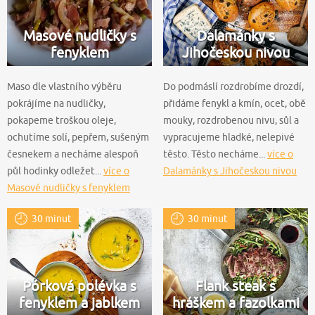
Masové nudličky s
Dalamánky s
fenyklem
Jihočeskou nivou
Maso dle vlastního výběru
Do podmáslí rozdrobíme drozdí,
pokrájíme na nudličky,
přidáme fenykl a kmín, ocet, obě
pokapeme troškou oleje,
mouky, rozdrobenou nivu, sůl a
ochutíme solí, pepřem, sušeným
vypracujeme hladké, nelepivé
česnekem a necháme alespoň
těsto. Těsto necháme...
více o
půl hodinky odležet...
více o
Dalamánky s Jihočeskou nivou
Masové nudličky s fenyklem
30 minut
30 minut
Pórková polévka s
Flank steak s
fenyklem a jablkem
hráškem a fazolkami