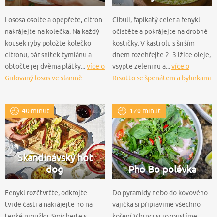
Lososa osolte a opepřete, citron
Cibuli, řapíkatý celer a fenykl
nakrájejte na kolečka. Na každý
očistěte a pokrájejte na drobné
kousek ryby položte kolečko
kostičky. V kastrolu s širším
citronu, pár snítek tymiánu a
dnem rozehřejte 2–3 lžíce oleje,
obtočte jej dvěma plátky...
více o
vsypte zeleninu a...
více o
Grilovaný losos ve slanině
Risotto se špenátem a bylinkami
40 minut
120 minut
Skandinávský hot
dog
Pho Bo polévka
Fenykl rozčtvrťte, odkrojte
Do pyramidy nebo do kovového
tvrdé části a nakrájejte ho na
vajíčka si připravíme všechno
tenké proužky. Smíchejte s
koření V hrnci si rozpustíme