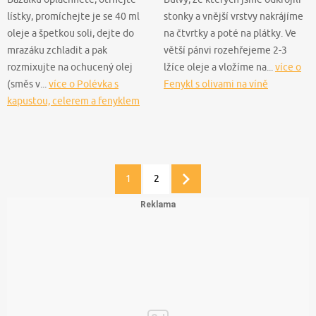
lístky, promíchejte je se 40 ml
stonky a vnější vrstvy nakrájíme
oleje a špetkou soli, dejte do
na čtvrtky a poté na plátky. Ve
mrazáku zchladit a pak
větší pánvi rozehřejeme 2-3
rozmixujte na ochucený olej
lžíce oleje a vložíme na...
více o
(směs v...
více o Polévka s
Fenykl s olivami na víně
kapustou, celerem a fenyklem
1
2
Další
stránka