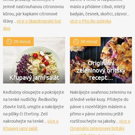
jemně nastrouhanou citronovou
máslo a přidáme cibuli, mletý
kůrou, pár kapkami citronové
badyán, česnek, skořici, zázvor...
šťávy...
více o Skandinávský hot
více o Pho Bo polévka
dog
20 minut
30 minut
Originální
zeleninový britský
Křupavý jarní salát
recept…
Kedlubny oloupejte a pokrájejte
Nakrájejte uvařenou zeleninu na
na tenké nudličky. Ředkvičky
středně velké kusy. Přidejte do
zbavte listů, umyjte a nakrájejte
pánve s rozehřátým máslem a
na půlky či čtvrtiny. Zelí
přímo v pánvi zeleninu ještě
nakrouhejte na tenké...
více o
rozšťouchejte na jakoby...
více o
Křupavý jarní salát
Originální zeleninový britský