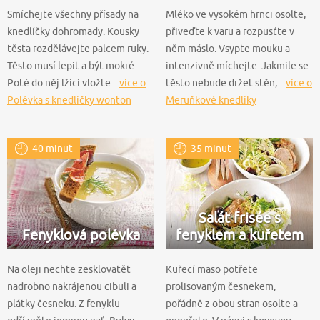
Smíchejte všechny přísady na
Mléko ve vysokém hrnci osolte,
knedlíčky dohromady. Kousky
přiveďte k varu a rozpusťte v
těsta rozdělávejte palcem ruky.
něm máslo. Vsypte mouku a
Těsto musí lepit a být mokré.
intenzivně míchejte. Jakmile se
Poté do něj lžicí vložte...
více o
těsto nebude držet stěn,...
více o
Polévka s knedlíčky wonton
Meruňkové knedlíky
40 minut
35 minut
Salát frisée s
Fenyklová polévka
fenyklem a kuřetem
Na oleji nechte zesklovatět
Kuřecí maso potřete
nadrobno nakrájenou cibuli a
prolisovaným česnekem,
plátky česneku. Z fenyklu
pořádně z obou stran osolte a