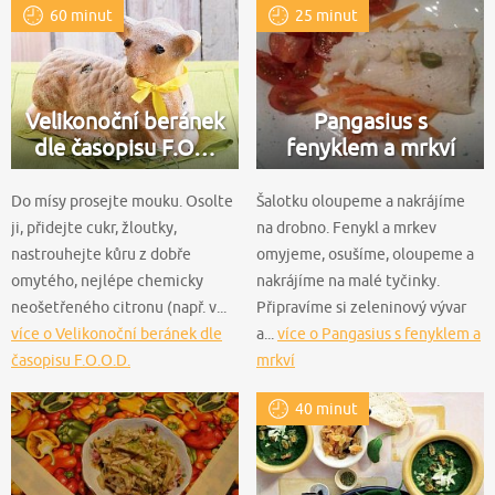
60 minut
25 minut
Velikonoční beránek
Pangasius s
dle časopisu F.O…
fenyklem a mrkví
Do mísy prosejte mouku. Osolte
Šalotku oloupeme a nakrájíme
ji, přidejte cukr, žloutky,
na drobno. Fenykl a mrkev
nastrouhejte kůru z dobře
omyjeme, osušíme, oloupeme a
omytého, nejlépe chemicky
nakrájíme na malé tyčinky.
neošetřeného citronu (např. v...
Připravíme si zeleninový vývar
více o Velikonoční beránek dle
a...
více o Pangasius s fenyklem a
časopisu F.O.O.D.
mrkví
40 minut