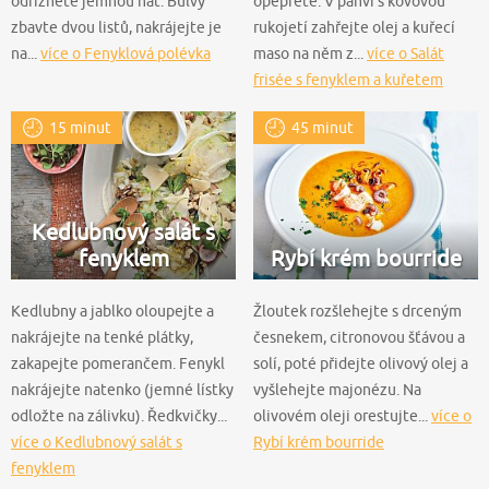
odřízněte jemnou nať. Bulvy
opepřete. V pánvi s kovovou
zbavte dvou listů, nakrájejte je
rukojetí zahřejte olej a kuřecí
na...
více o Fenyklová polévka
maso na něm z...
více o Salát
frisée s fenyklem a kuřetem
15 minut
45 minut
Kedlubnový salát s
fenyklem
Rybí krém bourride
Kedlubny a jablko oloupejte a
Žloutek rozšlehejte s drceným
nakrájejte na tenké plátky,
česnekem, citronovou šťávou a
zakapejte pomerančem. Fenykl
solí, poté přidejte olivový olej a
nakrájejte natenko (jemné lístky
vyšlehejte majonézu. Na
odložte na zálivku). Ředkvičky...
olivovém oleji orestujte...
více o
více o Kedlubnový salát s
Rybí krém bourride
fenyklem