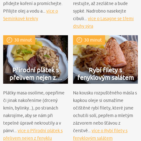
přidejte koření a promíchejte.
restujte, až zezlátne a bude
Přilijte olej a vodu a...
více o
sypké. Nadrobno nasekejte
Semínkové krekry
cibuli...
více o Lasagne se třemi
druhy sýra
30 minut
30 minut
Přírodní plátek s
Rybí filety s
přelivem nejen z…
fenyklovým salátem
Plátky masa osolíme, opepříme
Na kousku rozpuštěného másla s
či jinak nakořeníme (drcený
kapkou oleje si osmažíme
kmín, bylinky...), po stranách
očištěné rybí filety, které jsme
nakrojíme, aby se nám při
ochutili solí, pepřem a mletým
tepelné úpravě nekroutily a v
zázvorem nebo šťávou z
pánvi...
více o Přírodní plátek s
čerstvě...
více o Rybí filety s
přelivem nejen z fenyklu
fenyklovým salátem