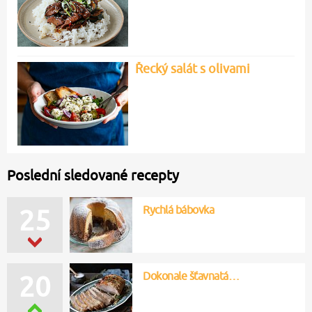
Řecký salát s olivami
Poslední sledované recepty
Rychlá bábovka
25
Dokonale šťavnatá…
20