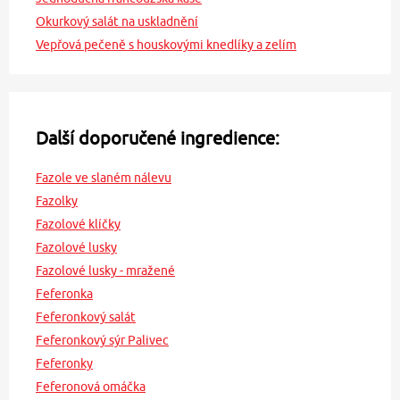
Okurkový salát na uskladnění
Vepřová pečeně s houskovými knedlíky a zelím
Další doporučené ingredience:
Fazole ve slaném nálevu
Fazolky
Fazolové klíčky
Fazolové lusky
Fazolové lusky - mražené
Feferonka
Feferonkový salát
Feferonkový sýr Palivec
Feferonky
Feferonová omáčka