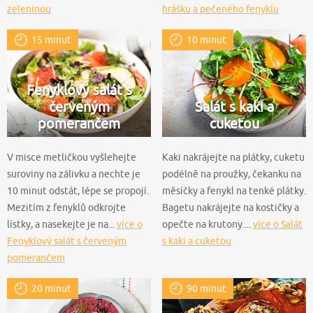
zeleninou
hrášku a pečeného fenyklu
15 minut
10 minut
Fenyklový salát s
červeným
Salát s kaki a
pomerančem
cuketou
V misce metličkou vyšlehejte
Kaki nakrájejte na plátky, cuketu
suroviny na zálivku a nechte je
podélně na proužky, čekanku na
10 minut odstát, lépe se propojí.
měsíčky a fenykl na tenké plátky.
Mezitím z fenyklů odkrojte
Bagetu nakrájejte na kostičky a
lístky, a nasekejte je na...
více o
opečte na krutony....
více o Salát
Fenyklový salát s červeným
s kaki a cuketou
pomerančem
20 minut
90 minut