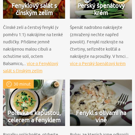
Fenyklový salát s
Perský špenátový
čínským zelím
krém
Čínské zelí a čerstvý fenykl (v
Špenát nadrobno nakrájejte
poměru 1:1) nakrájíme na tenké
(zmražený nechte napřed
nudličky. Přidáme jemně
povolit). Fenykl rozkrojte na
nakrájenou malou cibuli a
čtvrtiny, seřízněte košťál a
ochutíme solí, octem
nakrájejte na proužky. V hrnci...
Balsamico,...
více o Fenyklový
více o Perský špenátový krém
salát s čínským zelím
30 minut
Polévka s kapustou,
Fenykl s olivami na
celerem a fenyklem
víně
Bazalku opláchněte, otrhejte
Bulvy, ze kterých jsme odkrojili