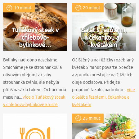
10 minut
20 minut
Tuňákový steak v
Salát s fazolemi,
chlebovo-
čekankou a
bylinkové…
květákem
Bylinky nadrobno nasekáme.
Očištěný a na růžičky rozebraný
Smícháme je se strouhankou a
květák 5 minut povařte. Sceďte
olivovým olejem tak, aby
a zprudka orestujte na 2 lžících
strouhanka zvlhla, ale nebyla
oleje dozlatova. Přidejte
příliš nasáklá tukem. Ochucenou
proprané fazole, nadrobno...
více
masu na...
více o Tuňákový steak
o Salát s fazolemi, čekankou a
v chlebovo-bylinkové krustě
květákem
25 minut