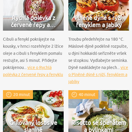
Rychlá polévka z
Plněné dýně s rýží,
červené řepy a…
fenyklem a jablky
Cibuli a fenykl pokrájejte na
Troubu předehřejte na 180 °C.
kousky, v hrnci rozehřejte 2 lžíce
Máslové dýně podélně rozpulte,
oleje a cibuli s fenyklem pomalu
u dýní hokkaidó seřízněte vršek
restujte, asi 5 minut. Přidejte
se stopkou. Vydlabejte semínka.
pokrájenou...
více o Rychlá
Dýně naskládejte na plech...
více
polévka z červené řepy a fenyklu
o Plněné dýně s rýží, fenyklem a
jablky
20 minut
40 minut
Grilovaný losos ve
Risotto se špenátem
slanině
a bylinkami