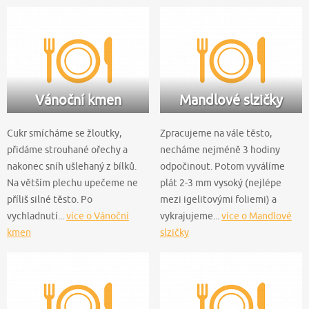
Vánoční kmen
Mandlové slzičky
Cukr smícháme se žloutky,
Zpracujeme na vále těsto,
přidáme strouhané ořechy a
necháme nejméně 3 hodiny
nakonec sníh ušlehaný z bílků.
odpočinout. Potom vyválíme
Na větším plechu upečeme ne
plát 2-3 mm vysoký (nejlépe
příliš silné těsto. Po
mezi igelitovými foliemi) a
vychladnutí...
více o Vánoční
vykrajujeme...
více o Mandlové
kmen
slzičky