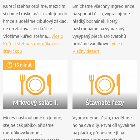
Kuřecí stehna osolíme, mezitím
Smícháme všechny ingredience
si dáme trošku másla s olejem do
na spodní těsto, vypracujeme
hrnce a uděláme cibulový základ,
hladký bochánek, který
ne do zlatova - jen krátce.
nastrouháme na vymazaný,
Vložíme kuřecí stehna,...
více o
vysypaný plech. Do tvarohů
Kuřecí stehna s meruňkovou
přidáme vanilkový...
více o
šťávičkou
Vláčný dezert
15 minut
Mrkvový salát II.
Šťavnaté řezy
Mrkev nastrouháme na jemno,
Vypracujeme těsto, rozdělíme
stejně tak jablko, přidáme
ho na dva díly. První díl vyválíme
meruňkový kompot,
na placku, přeneseme ji na