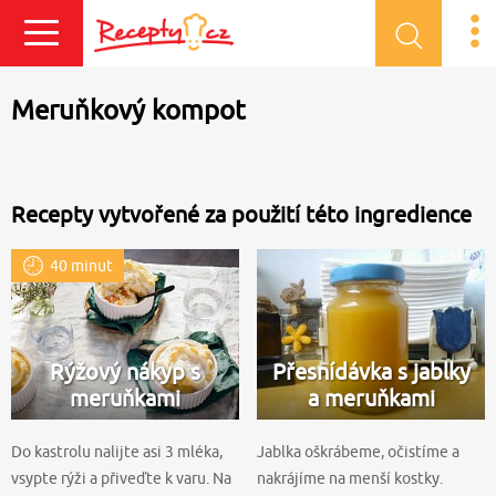
Přihlásit se
Meruňkový kompot
Recepty vytvořené za použití této ingredience
40 minut
Rýžový nákyp s
Přesnídávka s jablky
meruňkami
a meruňkami
Do kastrolu nalijte asi 3 mléka,
Jablka oškrábeme, očistíme a
vsypte rýži a přiveďte k varu. Na
nakrájíme na menší kostky.