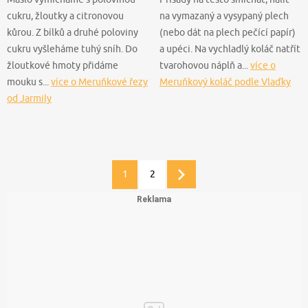
cukru, žloutky a citronovou
na vymazaný a vysypaný plech
kůrou. Z bílků a druhé poloviny
(nebo dát na plech pečící papír)
cukru vyšleháme tuhý sníh. Do
a upéci. Na vychladlý koláč natřít
žloutkové hmoty přidáme
tvarohovou náplň a...
více o
mouku s...
více o Meruňkové řezy
Meruňkový koláč podle Vlaďky
od Jarmily
1
2
Další
stránka