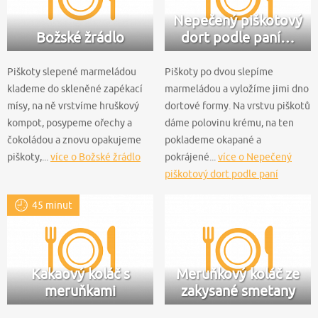
Nepečený piškotový
Božské žrádlo
dort podle paní…
Piškoty slepené marmeládou
Piškoty po dvou slepíme
klademe do skleněné zapékací
marmeládou a vyložíme jimi dno
mísy, na ně vrstvíme hruškový
dortové formy. Na vrstvu piškotů
kompot, posypeme ořechy a
dáme polovinu krému, na ten
čokoládou a znovu opakujeme
poklademe okapané a
piškoty,...
více o Božské žrádlo
pokrájené...
více o Nepečený
piškotový dort podle paní
Dvořákové
45 minut
Kakaový koláč s
Meruňkový koláč ze
meruňkami
zakysané smetany