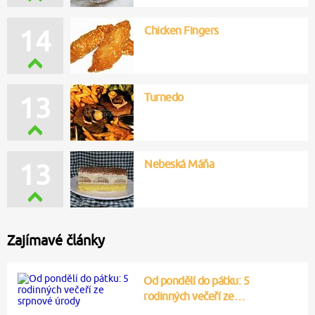
Nebeská Máňa
15
Chicken Fingers
14
Turnedo
11
Zajímavé články
Od pondělí do pátku: 5
rodinných večeří ze…