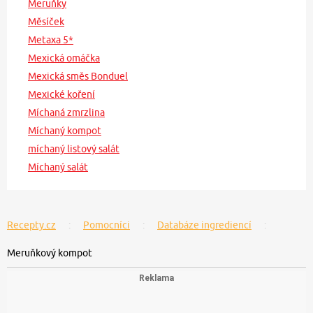
Meruňky
Měsíček
Metaxa 5*
Mexická omáčka
Mexická směs Bonduel
Mexické koření
Míchaná zmrzlina
Míchaný kompot
míchaný listový salát
Míchaný salát
Recepty.cz
Pomocníci
Databáze ingrediencí
Meruňkový kompot