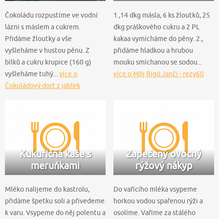
Čokoládu rozpustíme ve vodní
1.,14 dkg másla, 6 ks žloutků, 25
lázni s máslem a cukrem.
dkg práškového cukru a 2 PL
Přidáme žloutky a vše
kakaa vymícháme do pěny. 2.,
vyšleháme v hustou pěnu. Z
přidáme hladkou a hrubou
bílků a cukru krupice (160 g)
mouku smíchanou se sodou...
vyšleháme tuhý...
více o
více o Môj Rigó Janči - rezy60
Čokoládový dort z jablek
Kukuřičná kaše s
Zapečený ovocný
meruňkami
rýžový nákyp
Mléko nalijeme do kastrolu,
Do vařícího mléka vsypeme
přidáme špetku soli a přivedeme
horkou vodou spařenou rýži a
k varu. Vsypeme do něj polentu a
osolíme. Vaříme za stálého