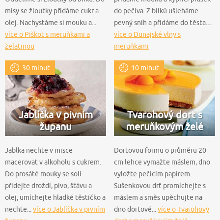
mísy se žloutky přidáme cukr a
do pečiva. Z bílků ušleháme
olej. Nachystáme si mouku a...
pevný sníh a přidáme do těsta....
více o Piškot s meruňkami a
více o Dunajské vlny s
želatinou
meruňkami
30 minut
10 minut
Jablíčka v pivním
Tvarohový dort s
županu
meruňkovým želé
Jablka nechte v misce
Dortovou formu o průměru 20
macerovat v alkoholu s cukrem.
cm lehce vymažte máslem, dno
Do prosáté mouky se solí
vyložte pečicím papírem.
přidejte droždí, pivo, šťávu a
Sušenkovou drť promíchejte s
olej, umíchejte hladké těstíčko a
máslem a směs upěchujte na
nechte...
více o Jablíčka v pivním
dno dortové...
více o Tvarohový