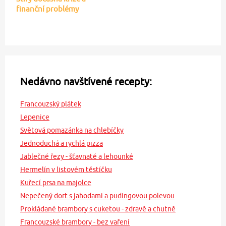
finanční problémy
Nedávno navštívené recepty:
Francouzský plátek
Lepenice
Světová pomazánka na chlebíčky
Jednoduchá a rychlá pizza
Jablečné řezy - šťavnaté a lehounké
Hermelín v listovém těstíčku
Kuřecí prsa na majolce
Nepečený dort s jahodami a pudingovou polevou
Prokládané brambory s cuketou - zdravě a chutně
Francouzské brambory - bez vaření