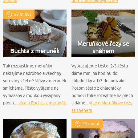
županu
dort s meruňkovým želé
50 minut
Meruňkové řezy se
Buchta z meruněk
sněhem
Tuk rozpustíme, meruňky
Vypracujeme těsto. 2/3 těsta
nakrájíme nadrobno a všechny
dáme min. na hodinu do
suroviny včetně šťávy z meruněk
chladničky a 1/3 do mrazáku.
smícháme. Těsto vylijeme na
Potom těsto z chladničky
vymazaný a moukou vysypaný
pomocí folie rozválíme na plech
plech....
více o Buchta z meruněk
a dáme...
více o Meruňkové řezy
se sněhem
30 minut