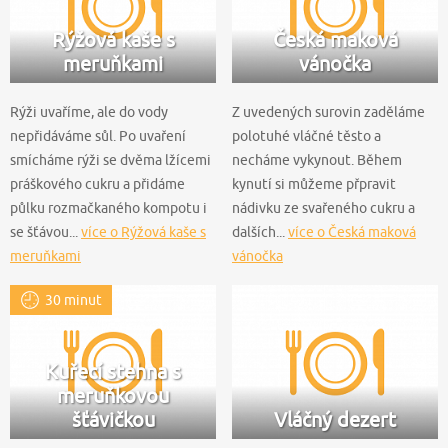
Rýžová kaše s
Česká maková
meruňkami
vánočka
Rýži uvaříme, ale do vody
Z uvedených surovin zaděláme
nepřidáváme sůl. Po uvaření
polotuhé vláčné těsto a
smícháme rýži se dvěma lžícemi
necháme vykynout. Během
práškového cukru a přidáme
kynutí si můžeme přpravit
půlku rozmačkaného kompotu i
nádivku ze svařeného cukru a
se šťávou...
více o Rýžová kaše s
dalších...
více o Česká maková
meruňkami
vánočka
30 minut
Kuřecí stehna s
meruňkovou
šťávičkou
Vláčný dezert