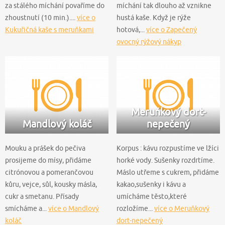
za stálého míchání povaříme do
míchání tak dlouho až vznikne
zhoustnutí (10 min.)....
více o
hustá kaše. Když je rýže
Kukuřičná kaše s meruňkami
hotová,...
více o Zapečený
ovocný rýžový nákyp
Meruňkový dort-
Mandlový koláč
nepečený
Mouku a prášek do pečiva
Korpus : kávu rozpustíme ve lžíci
prosijeme do mísy, přidáme
horké vody. Sušenky rozdrtíme.
citrónovou a pomerančovou
Máslo utřeme s cukrem, přidáme
kůru, vejce, sůl, kousky másla,
kakao,sušenky i kávu a
cukr a smetanu. Přísady
umícháme těsto,které
smícháme a...
více o Mandlový
rozložíme...
více o Meruňkový
koláč
dort-nepečený