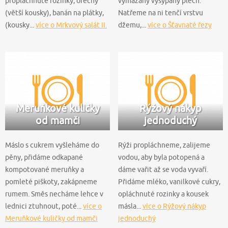
propláchnuté rozinky, ořechy
vymazaný vysypaný plech.
(větší kousky), banán na plátky,
Natřeme na ni tenčí vrstvu
(kousky...
více o Mrkvový salát II.
džemu,...
více o Šťavnaté řezy
Meruňkové kuličky
Rýžový nákyp
od mamči
jednoduchý
Máslo s cukrem vyšleháme do
Rýži propláchneme, zalijeme
pěny, přidáme odkapané
vodou, aby byla potopená a
kompotované meruňky a
dáme vařit až se voda vyvaří.
pomleté piškoty, zakápneme
Přidáme mléko, vanilkové cukry,
rumem. Směs necháme lehce v
opláchnuté rozinky a kousek
lednici ztuhnout, poté...
více o
másla...
více o Rýžový nákyp
Meruňkové kuličky od mamči
jednoduchý