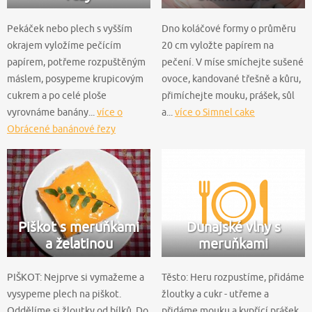
Pekáček nebo plech s vyšším
Dno koláčové formy o průměru
okrajem vyložíme pečícím
20 cm vyložte papírem na
papírem, potřeme rozpuštěným
pečení. V míse smíchejte sušené
máslem, posypeme krupicovým
ovoce, kandované třešně a kůru,
cukrem a po celé ploše
přimíchejte mouku, prášek, sůl
vyrovnáme banány...
více o
a...
více o Simnel cake
Obrácené banánové řezy
Piškot s meruňkami
Dunajské vlny s
a želatinou
meruňkami
PIŠKOT: Nejprve si vymažeme a
Těsto: Heru rozpustíme, přidáme
vysypeme plech na piškot.
žloutky a cukr - utřeme a
Oddělíme si žloutky od bílků. Do
přidáme mouku a kypřící prášek