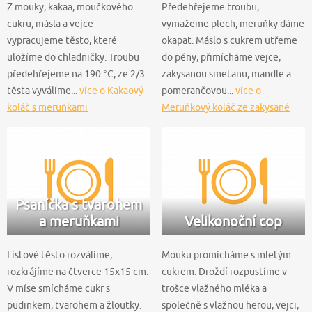
Z mouky, kakaa, moučkového
Předehřejeme troubu,
cukru, másla a vejce
vymažeme plech, meruňky dáme
vypracujeme těsto, které
okapat. Máslo s cukrem utřeme
uložíme do chladničky. Troubu
do pěny, přimícháme vejce,
předehřejeme na 190 °C, ze 2/3
zakysanou smetanu, mandle a
těsta vyválíme...
více o Kakaový
pomerančovou...
více o
koláč s meruňkami
Meruňkový koláč ze zakysané
smetany
Psaníčka s tvarohem
a meruňkami
Velikonoční cop
Listové těsto rozválíme,
Mouku promícháme s mletým
rozkrájíme na čtverce 15x15 cm.
cukrem. Droždí rozpustíme v
V míse smícháme cukr s
trošce vlažného mléka a
pudinkem, tvarohem a žloutky.
společně s vlažnou herou, vejci,