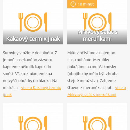
10 minut
Mrkvový salát s
Kakaový termix jinak
meruňkami
Suroviny vložíme do mixéru. Z
Mrkev očistíme a najemno
jemně nasekaného zázvoru
nastrouháme. Meruňky
kápneme několik kapek do
pokrájíme na menší kousky
směsi. Vše rozmixujeme na
(obojího by mělo být zhruba
nejvyšší obrátky do hladka. Na
stejné množství). Zalijeme
miskách...
více o Kakaový termix
šťávou z meruněk a chuť...
více o
jinak
Mrkvový salát s meruňkami