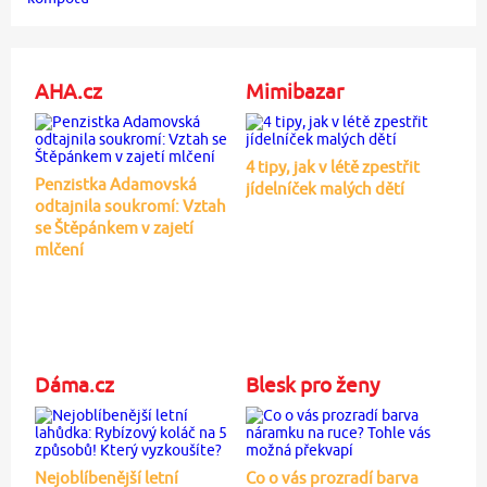
AHA.cz
Mimibazar
4 tipy, jak v létě zpestřit
Penzistka Adamovská
jídelníček malých dětí
odtajnila soukromí: Vztah
se Štěpánkem v zajetí
mlčení
Dáma.cz
Blesk pro ženy
Nejoblíbenější letní
Co o vás prozradí barva