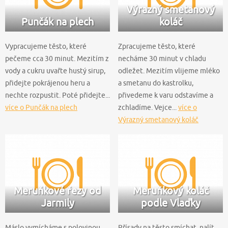
Výrazný smetanový
Punčák na plech
koláč
Vypracujeme těsto, které
Zpracujeme těsto, které
pečeme cca 30 minut. Mezitím z
necháme 30 minut v chladu
vody a cukru uvařte hustý sirup,
odležet. Mezitím vlijeme mléko
přidejte pokrájenou heru a
a smetanu do kastrolku,
nechte rozpustit. Poté přidejte...
přivedeme k varu odstavíme a
více o Punčák na plech
zchladíme. Vejce...
více o
Výrazný smetanový koláč
Meruňkové řezy od
Meruňkový koláč
Jarmily
podle Vlaďky
Máslo vymícháme s polovinou
Přísady na těsto smíchat, nalít