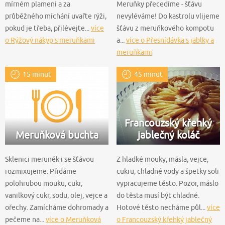
mírném plameni a za
Meruňky přecedíme - šťávu
průběžného míchání uvařte rýži,
nevyléváme! Do kastrolu vlijeme
pokud je třeba, přilévejte...
více
šťávu z meruňkového kompotu
o Rýžový nákyp s meruňkami
a...
více o Přesnídávka s jablky a
meruňkami
15 minut
45 minut
Francouzský křehký
Meruňková buchta
jablečný koláč
Sklenici meruněk i se šťávou
Z hladké mouky, másla, vejce,
rozmixujeme. Přidáme
cukru, chladné vody a špetky soli
polohrubou mouku, cukr,
vypracujeme těsto. Pozor, máslo
vanilkový cukr, sodu, olej, vejce a
do těsta musí být chladné.
ořechy. Zamícháme dohromady a
Hotové těsto necháme půl...
více
pečeme na...
více o Meruňková
o Francouzský křehký jablečný