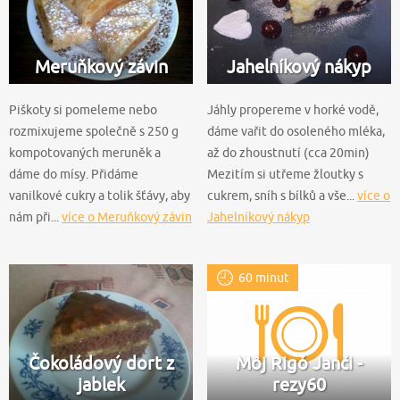
Meruňkový závin
Jahelníkový nákyp
Piškoty si pomeleme nebo
Jáhly propereme v horké vodě,
rozmixujeme společně s 250 g
dáme vařit do osoleného mléka,
kompotovaných meruněk a
až do zhoustnutí (cca 20min)
dáme do mísy. Přidáme
Mezitím si utřeme žloutky s
vanilkové cukry a tolik šťávy, aby
cukrem, sníh s bílků a vše...
více o
nám při...
více o Meruňkový závin
Jahelníkový nákyp
60 minut
Čokoládový dort z
Môj Rigó Janči -
jablek
rezy60