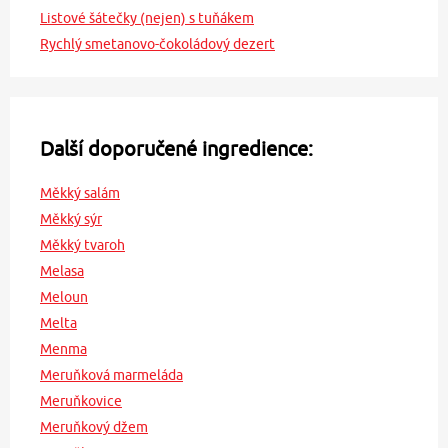
Listové šátečky (nejen) s tuňákem
Rychlý smetanovo-čokoládový dezert
Další doporučené ingredience:
Měkký salám
Měkký sýr
Měkký tvaroh
Melasa
Meloun
Melta
Menma
Meruňková marmeláda
Meruňkovice
Meruňkový džem