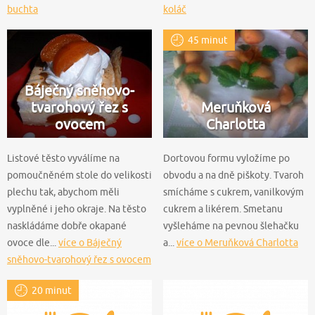
buchta
koláč
45 minut
Báječný sněhovo-
tvarohový řez s
Meruňková
ovocem
Charlotta
Listové těsto vyválíme na
Dortovou formu vyložíme po
pomoučněném stole do velikosti
obvodu a na dně piškoty. Tvaroh
plechu tak, abychom měli
smícháme s cukrem, vanilkovým
vyplněné i jeho okraje. Na těsto
cukrem a likérem. Smetanu
naskládáme dobře okapané
vyšleháme na pevnou šlehačku
ovoce dle...
více o Báječný
a...
více o Meruňková Charlotta
sněhovo-tvarohový řez s ovocem
20 minut