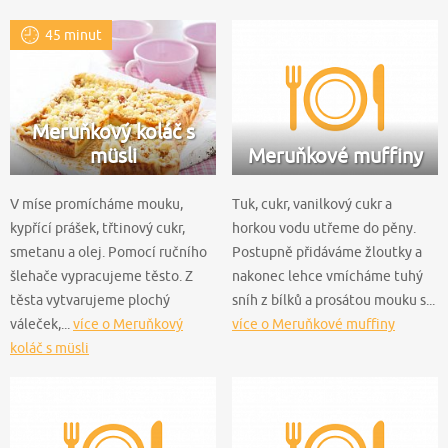
45 minut
Meruňkový koláč s
müsli
Meruňkové muffiny
V míse promícháme mouku,
Tuk, cukr, vanilkový cukr a
kypřící prášek, třtinový cukr,
horkou vodu utřeme do pěny.
smetanu a olej. Pomocí ručního
Postupně přidáváme žloutky a
šlehače vypracujeme těsto. Z
nakonec lehce vmícháme tuhý
těsta vytvarujeme plochý
sníh z bílků a prosátou mouku s...
váleček,...
více o Meruňkový
více o Meruňkové muffiny
koláč s müsli