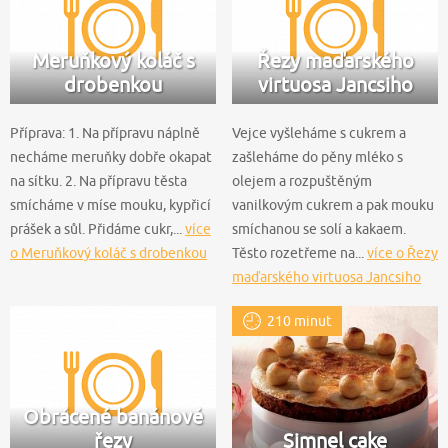
Meruňkový koláč s
Řezy maďarského
drobenkou
virtuosa Jancsiho
Příprava: 1. Na přípravu náplně
Vejce vyšleháme s cukrem a
necháme meruňky dobře okapat
zašleháme do pěny mléko s
na sítku. 2. Na přípravu těsta
olejem a rozpuštěným
smícháme v míse mouku, kypřicí
vanilkovým cukrem a pak mouku
prášek a sůl. Přidáme cukr,...
více
smíchanou se solí a kakaem.
o Meruňkový koláč s drobenkou
Těsto rozetřeme na...
více o Řezy
maďarského virtuosa Jancsiho
210 minut
Obrácené banánové
řezy
Simnel cake