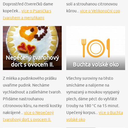
Doprostřed čtverečků dame
solí a strouhanou citronovou
kopeček...
více o Psaníčka s
kůrou...
více o Velikonoční cop
tvarohem a meruňkami
Nepečený tvarohový
dort s ovocem II.
Buchta volské oko
Z mléka a pudinkového prášku
Všechny suroviny na těsto
uvaříme pudink. Necháme
smícháme a nalijeme na
vychladnout a zašleháme tvaroh.
vymazaný a moukou vysypaný
Přidáme nastrouhanou
plech, dáme péct do vyhřáté
citronovou kůru, na menší kostky
trouby na 180 °C na 15 minut.
nakrájené...
více o Nepečený
Upečený korpus...
více o Buchta
tvarohový dort s ovocem II.
volské oko