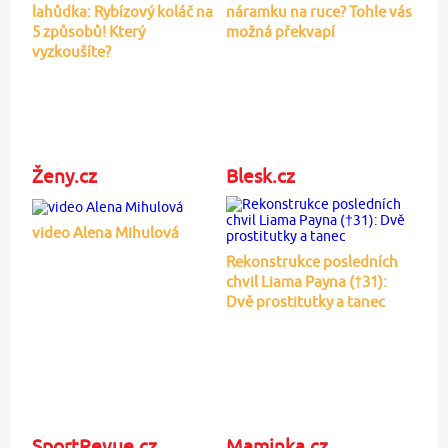
lahůdka: Rybízový koláč na
náramku na ruce? Tohle vás
5 způsobů! Který
možná překvapí
vyzkoušíte?
Ženy.cz
Blesk.cz
video Alena Mihulová
Rekonstrukce posledních
chvil Liama Payna (†31):
Dvě prostitutky a tanec
SportRevue.cz
Maminka.cz