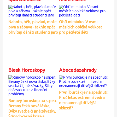
Nahota, běh, plavání, moře
Obří miminko: V osmi
piva a zábava - takhle opět
měsících obléká velikost
přivítají dánští studenti jaro
pro pětileté děti
Blesk Horoskopy
Abecedazahrady
První burčák je na spadnutí:
Proč letos extrémní vedra
Runový horoskop na srpen:
neznamenají dřívější
Berany čeká nová láska,
sklizeň?
Býky svatba či jiné závazky,
Štíry dočasná krize a