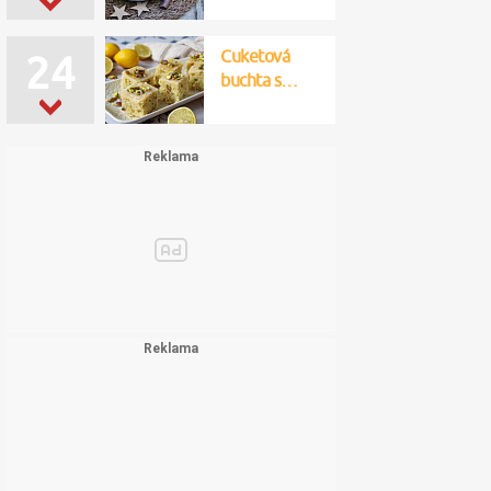
Cuketová
22
buchta s…