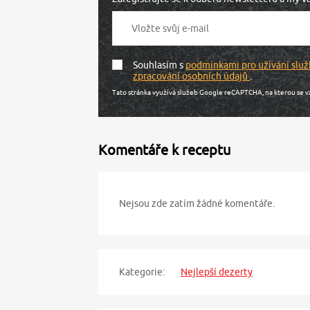
Souhlasím s
podmínkami pro užívání služ
zpracování osobních údajů
.
Tato stránka využívá služeb Google reCAPTCHA, na kterou se v
Komentáře k receptu
Nejsou zde zatím žádné komentáře.
Kategorie:
Nejlepší dezerty