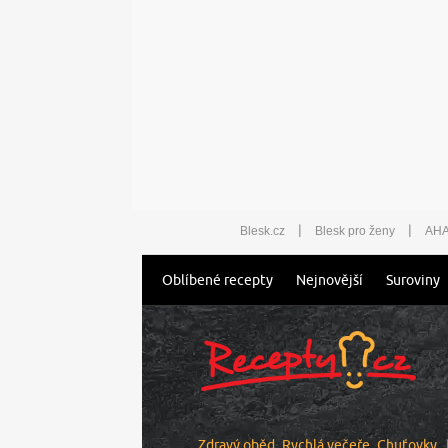
|
|
Blesk.cz
Blesk pro ženy
AHA
Oblíbené recepty
Nejnovější
Suroviny
Zdravý oběd
Rychlá večeře
Chuťovky