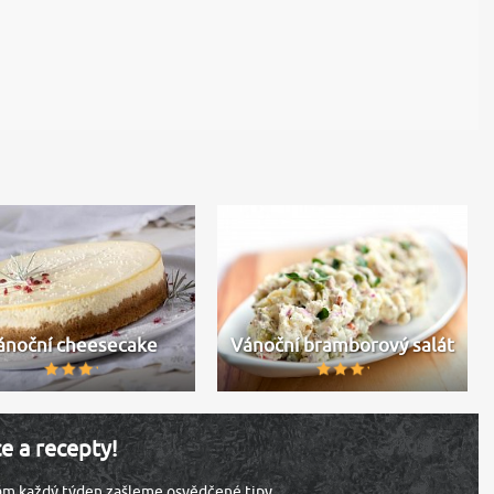
ánoční cheesecake
Vánoční bramborový salát
ce a recepty!
vám každý týden zašleme osvědčené tipy.