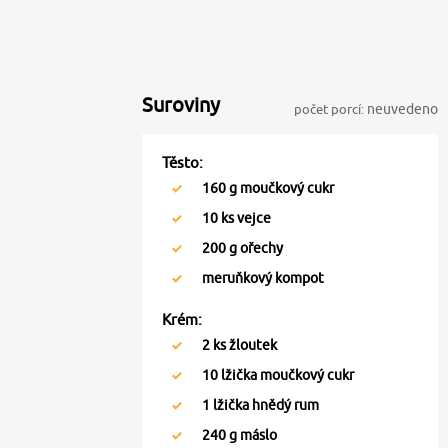
Suroviny
počet porcí:
neuvedeno
Těsto:
160
g moučkový cukr
10
ks vejce
200
g ořechy
meruňkový kompot
Krém:
2
ks žloutek
10
lžička moučkový cukr
1
lžička hnědý rum
240
g máslo