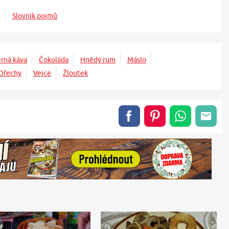
e
Slovník pojmů
rná káva
Čokoláda
Hnědý rum
Máslo
Ořechy
Vejce
Žloutek