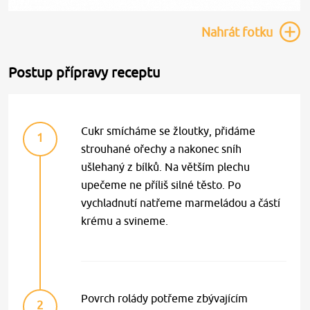
Nahrát
fotku
Postup přípravy receptu
Cukr smícháme se žloutky, přidáme
1
strouhané ořechy a nakonec sníh
ušlehaný z bílků. Na větším plechu
upečeme ne příliš silné těsto. Po
vychladnutí natřeme marmeládou a částí
krému a svineme.
Povrch rolády potřeme zbývajícím
2