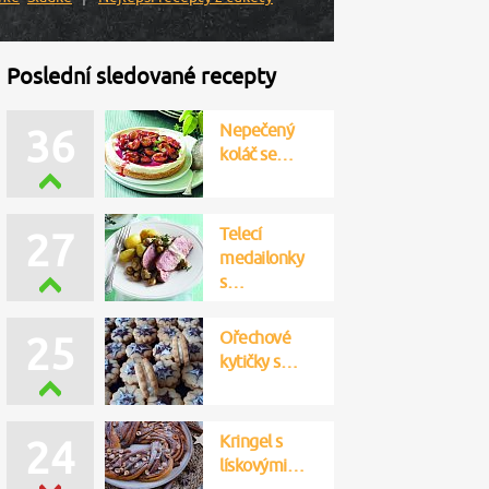
Poslední sledované recepty
Nepečený
37
koláč se…
Telecí
27
medailonky
s…
Ořechové
27
kytičky s…
Kringel s
23
lískovými…