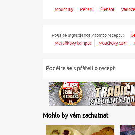
Moučníky
Pečení
Šlehání
Vánoc
Použité ingredience v tomto receptu:
Če
Meruňkový kompot
Moučkový cukr
Podělte se s přáteli o recept
Mohlo by vám zachutnat