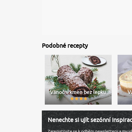
Podobné recepty
Vánoční kmen bez lepku
V
Nenechte si ujít sezónní inspira
Zaregistrujte se k odběru newsletteru a my 