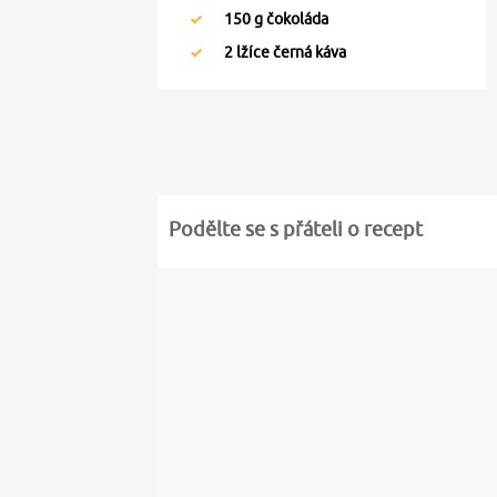
150
g čokoláda
2
lžíce černá káva
Podělte se s přáteli o recept