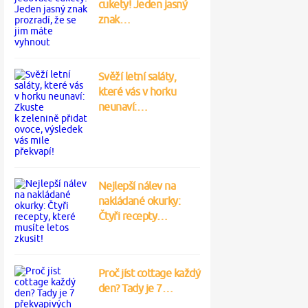
cukety! Jeden jasný
znak…
Svěží letní saláty,
které vás v horku
neunaví:…
Nejlepší nálev na
nakládané okurky:
Čtyři recepty…
Proč jíst cottage každý
den? Tady je 7…