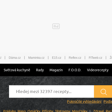
|
|
|
|
|
|
!
Dáma.cz
Maminka.cz
E15.cz
Reflex.cz
FITweb.cz
Ž
Světová kuchyně
Rady
Magazín
F.O.O.D.
Videorecepty
Pokročilé vyhledávání
Podle
Polévky
Maso
Omáčky
Přílohy
Těstoviny
Moučníky
Zdravé
Ryc