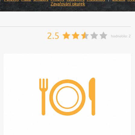
Zavařování okurek
2.5
hodnotilo:
2