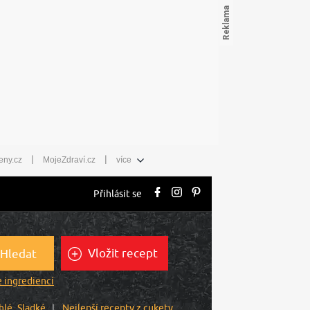
|
|
eny.cz
MojeZdraví.cz
více
Přihlásit se
Vložit recept
Hledat
 ingrediencí
hlé
Sladké
Nejlepší recepty z cukety