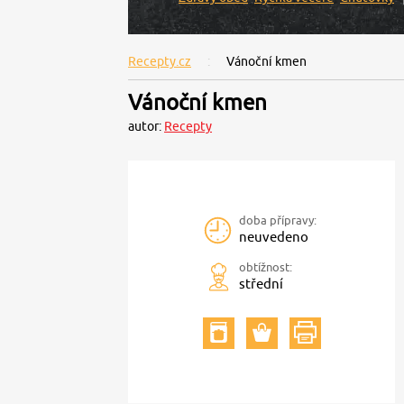
Recepty.cz
Vánoční kmen
Vánoční kmen
autor:
Recepty
doba přípravy:
neuvedeno
obtížnost:
střední