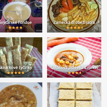
Švýcarské fondue
Zámecká drůbeží játra
Škvarkové tyčinky
Gulášová polévka s mrkví