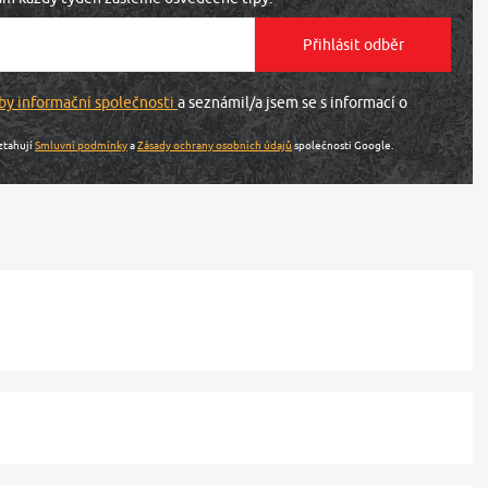
by informační společnosti
a seznámil/a jsem se s informací o
ztahují
Smluvní podmínky
a
Zásady ochrany osobních údajů
společnosti Google.