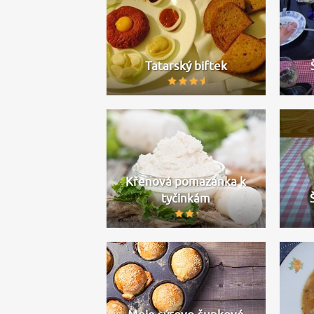
Tatarský biftek
Křenová pomazánka k
tyčinkám