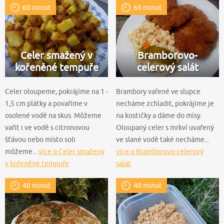
60 minut
60 minut
Celer smažený v
Bramborovo-
kořeněné tempuře
celerový salát
Celer oloupeme, pokrájíme na 1 -
Brambory vařené ve slupce
1,5 cm plátky a povaříme v
necháme zchladit, pokrájíme je
osolené vodě na skus. Můžeme
na kostičky a dáme do mísy.
vařit i ve vodě s citronovou
Oloupaný celer s mrkví uvařený
šťávou nebo místo soli
ve slané vodě také necháme...
můžeme...
více o Celer smažený
více o Bramborovo-celerový
v kořeněné tempuře
salát
40 minut
40 minut