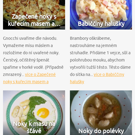
Zapečené noky s
kuřecím masem a…
Babiččiny halušky
Gnocchi uvaříme dle návodu.
Brambory oškrábeme,
Vymažeme mísu máslem a
nastrouháme na jemném
rozložíme do ní uvařené noky.
struhadle. Přidáme 1 vejce, sůl a
Čerstvý, očištěný špenát
polohrubou mouku, abychom
spaříme v horké vodě. (Případně
vytvořili tužší těsto. Těsto dáme
zmrazený...
více o Zapečené
do sítka na...
více o Babiččiny
noky s kuřecím masem a
halušky
špenátem
Noky k masu na
šťávě
Noky do polévky