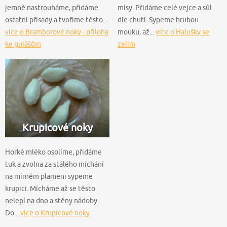
jemně nastrouháme, přidáme
mísy. Přidáme celé vejce a sůl
ostatní přísady a tvoříme těsto....
dle chuti. Sypeme hrubou
více o Bramborové noky - příloha
mouku, až...
více o Halušky se
ke gulášům
zelím
Krupicové noky
Horké mléko osolíme, přidáme
tuk a zvolna za stálého míchání
na mírném plameni sypeme
krupici. Mícháme až se těsto
nelepí na dno a stěny nádoby.
Do...
více o Krupicové noky