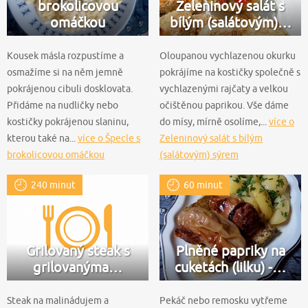
brokolicovou
Zeleninový salát s
omáčkou
bílým (salátovým)…
Kousek másla rozpustíme a
Oloupanou vychlazenou okurku
osmažíme si na něm jemně
pokrájíme na kostičky společně s
pokrájenou cibuli dosklovata.
vychlazenými rajčaty a velkou
Přidáme na nudličky nebo
očištěnou paprikou. Vše dáme
kostičky pokrájenou slaninu,
do mísy, mírně osolíme,...
více o
kterou také na...
více o Špecle s
Zeleninový salát s bílým
brokolicovou omáčkou
(salátovým) sýrem
240 minut
60 minut
Grilovaný steak s
Plněné papriky na
grilovanýma…
cuketách (lilku) -…
Steak na malinádujem a
Pekáč nebo remosku vytřeme