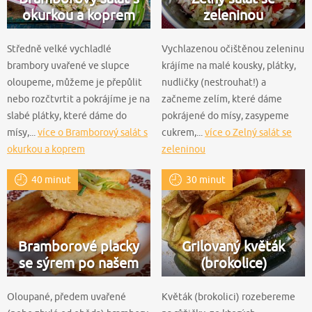
okurkou a koprem
zeleninou
Středně velké vychladlé
Vychlazenou očištěnou zeleninu
brambory uvařené ve slupce
krájíme na malé kousky, plátky,
oloupeme, můžeme je přepůlit
nudličky (nestrouhat!) a
nebo rozčtvrtit a pokrájíme je na
začneme zelím, které dáme
slabé plátky, které dáme do
pokrájené do mísy, zasypeme
mísy,...
více o Bramborový salát s
cukrem,...
více o Zelný salát se
okurkou a koprem
zeleninou
40 minut
30 minut
Bramborové placky
Grilovaný květák
se sýrem po našem
(brokolice)
Oloupané, předem uvařené
Květák (brokolici) rozebereme