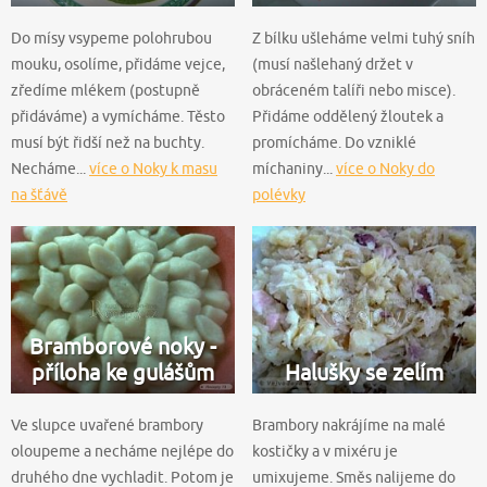
Do mísy vsypeme polohrubou
Z bílku ušleháme velmi tuhý sníh
mouku, osolíme, přidáme vejce,
(musí našlehaný držet v
zředíme mlékem (postupně
obráceném talíři nebo misce).
přidáváme) a vymícháme. Těsto
Přidáme oddělený žloutek a
musí být řidší než na buchty.
promícháme. Do vzniklé
Necháme...
více o Noky k masu
míchaniny...
více o Noky do
na šťávě
polévky
Bramborové noky -
příloha ke gulášům
Halušky se zelím
Ve slupce uvařené brambory
Brambory nakrájíme na malé
oloupeme a necháme nejlépe do
kostičky a v mixéru je
druhého dne vychladit. Potom je
umixujeme. Směs nalijeme do