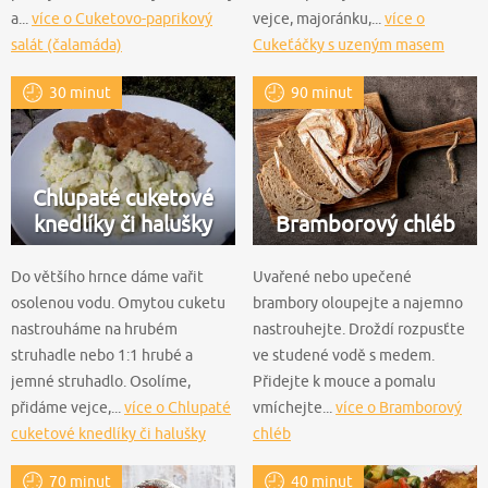
a...
více o Cuketovo-paprikový
vejce, majoránku,...
více o
salát (čalamáda)
Cukeťáčky s uzeným masem
(bramboráky z cukety)
30 minut
90 minut
Chlupaté cuketové
knedlíky či halušky
Bramborový chléb
Do většího hrnce dáme vařit
Uvařené nebo upečené
osolenou vodu. Omytou cuketu
brambory oloupejte a najemno
nastrouháme na hrubém
nastrouhejte. Droždí rozpusťte
struhadle nebo 1:1 hrubé a
ve studené vodě s medem.
jemné struhadlo. Osolíme,
Přidejte k mouce a pomalu
přidáme vejce,...
více o Chlupaté
vmíchejte...
více o Bramborový
cuketové knedlíky či halušky
chléb
70 minut
40 minut