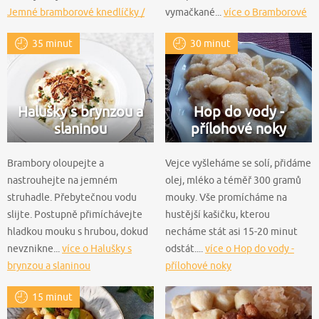
Jemné bramborové knedlíčky /
vymačkané...
více o Bramborové
noky ze dvou ingrediencí
šišky / noky se zelím
35 minut
30 minut
Halušky s brynzou a
Hop do vody -
slaninou
přílohové noky
Brambory oloupejte a
Vejce vyšleháme se solí, přidáme
nastrouhejte na jemném
olej, mléko a téměř 300 gramů
struhadle. Přebytečnou vodu
mouky. Vše promícháme na
slijte. Postupně přimíchávejte
hustější kašičku, kterou
hladkou mouku s hrubou, dokud
necháme stát asi 15-20 minut
nevznikne...
více o Halušky s
odstát....
více o Hop do vody -
brynzou a slaninou
přílohové noky
15 minut