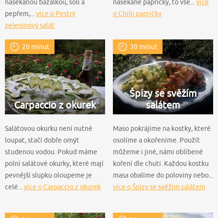
nasekanou bazalkou, solí a
nasekané papričky, to vše...
více
pepřem,...
více o Pestrý
o Chilli papričky
zeleninový salát
20 minut
30 minut
Špízy se svěžím
Carpaccio z okurek
salátem
Salátovou okurku není nutné
Maso pokrájíme na kostky, které
loupat, stačí dobře omýt
osolíme a okořeníme. Použít
studenou vodou. Pokud máme
můžeme i jiné, námi oblíbené
polní salátové okurky, které mají
koření dle chuti. Každou kostku
pevnější slupku oloupeme je
masa obalíme do poloviny nebo...
celé...
více o Carpaccio z okurek
více o Špízy se svěžím salátem