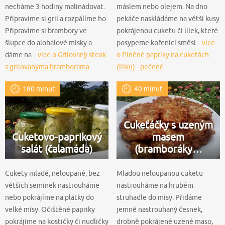
necháme 3 hodiny malinádovat.
máslem nebo olejem. Na dno
Připravíme si gril a rozpálíme ho.
pekáče naskládáme na větší kusy
Připravíme si brambory ve
pokrájenou cuketu či lilek, které
šlupce do alobalové misky a
posypeme kořenící směsí...
více
dáme na...
více o Grilovaný steak
o Plněné papriky na cuketách
s grilovanýma bramborama
(lilku) - pečené
180 minut
40 minut
Cukeťáčky s uzeným
Cuketovo-paprikový
masem
salát (čalamáda)
(bramboráky…
Cukety mladé, neloupané, bez
Mladou neloupanou cuketu
větších semínek nastrouháme
nastrouháme na hrubém
nebo pokrájíme na plátky do
struhadle do mísy. Přidáme
velké mísy. Očištěné papriky
jemně nastrouhaný česnek,
pokrájíme na kostičky či nudličky
drobně pokrájené uzené maso,