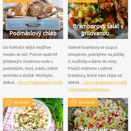
Bramborový salát s
Podmáslový chléb
grilovanou…
Do hnětače dejte nejdříve
Vařené brambory ve slupce
mouku se solí. Potom opatrně
oloupeme, pokrájíme na plátky
přidávejte studenou vodu s
či nudličky a dáme do mísy.
podmáslím, med, máslo, lněné
Použít můžeme i vařené
semínko a droždí. Míchejte,
brambory, které nám zbyly od
dokud...
více o Podmáslový chléb
oběda....
více o Bramborový salát
s grilovanou zeleninou
30 minut
30 minut
Bramborový salát s
Zelný salát se