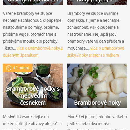
Vařené brambory ve slupce
Brambory ve slupce uvaříme
necháme zchladnout, oloupeme,
doměkka, slijeme a necháme
nastrouháme do mísy, osolíme,
zchladnout. Pak oloupeme a
přidáme vejce, promícháme a
nastrouháme. Nejlepší jsou
přidáváme mouku dle potřeby.
brambory vařené den předem a
Těsto...
více o Bramborové noky s
moučnaté....
více o Bramborové
dušeným špenátem
šišky / noky (nejen) s mákem
45 minut
Bramborové nočky s
medvědím
česnekem
Bramborové noky
Medvědí česnek dejte do
Množství je pro jednoho velkého
mixéru, přilijte olivový olej, sůl a
jedlíka nebo dva menší.