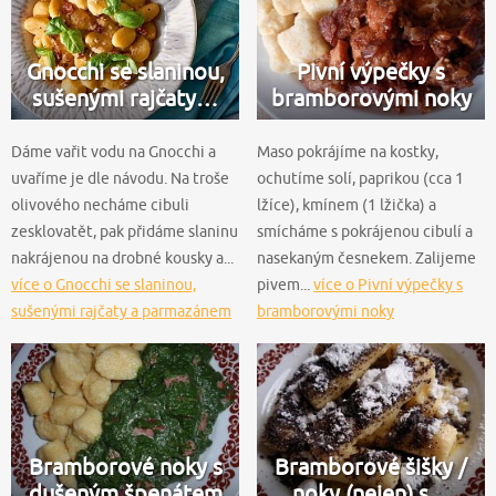
Gnocchi se slaninou,
Pivní výpečky s
sušenými rajčaty…
bramborovými noky
Dáme vařit vodu na Gnocchi a
Maso pokrájíme na kostky,
uvaříme je dle návodu. Na troše
ochutíme solí, paprikou (cca 1
olivového necháme cibuli
lžíce), kmínem (1 lžička) a
zesklovatět, pak přidáme slaninu
smícháme s pokrájenou cibulí a
nakrájenou na drobné kousky a...
nasekaným česnekem. Zalijeme
více o Gnocchi se slaninou,
pivem...
více o Pivní výpečky s
sušenými rajčaty a parmazánem
bramborovými noky
Bramborové noky s
Bramborové šišky /
dušeným špenátem
noky (nejen) s…