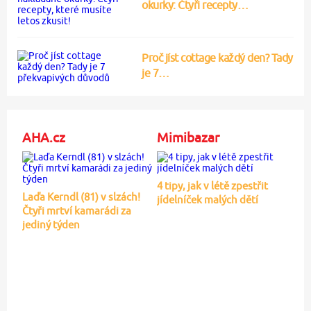
okurky: Čtyři recepty…
Proč jíst cottage každý den? Tady
je 7…
AHA.cz
Mimibazar
4 tipy, jak v létě zpestřit
Laďa Kerndl (81) v slzách!
jídelníček malých dětí
Čtyři mrtví kamarádi za
jediný týden