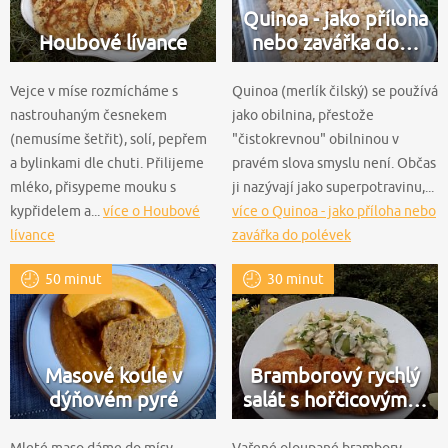
Quinoa - jako příloha
Houbové lívance
nebo zavářka do…
Vejce v míse rozmícháme s
Quinoa (merlík čilský) se používá
nastrouhaným česnekem
jako obilnina, přestože
(nemusíme šetřit), solí, pepřem
"čistokrevnou" obilninou v
a bylinkami dle chuti. Přilijeme
pravém slova smyslu není. Občas
mléko, přisypeme mouku s
ji nazývají jako superpotravinu,...
kypřidelem a...
více o Houbové
více o Quinoa - jako příloha nebo
lívance
zavářka do polévek
50 minut
30 minut
Masové koule v
Bramborový rychlý
dýňovém pyré
salát s hořčicovým…
Mleté maso dáme do mísy,
Vařené oloupané brambory