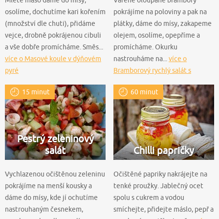
osolíme, dochutíme kari kořením
pokrájíme na poloviny a pak na
(množství dle chuti), přidáme
plátky, dáme do mísy, zakapeme
vejce, drobně pokrájenou cibuli
olejem, osolíme, opepříme a
a vše dobře promícháme. Směs...
promícháme. Okurku
více o Masové koule v dýňovém
nastrouháme na...
více o
pyré
Bramborový rychlý salát s
hořčicovým dresingem
15 minut
60 minut
Pestrý zeleninový
salát
Chilli papričky
Vychlazenou očištěnou zeleninu
Očištěné papriky nakrájejte na
pokrájíme na menší kousky a
tenké proužky. Jablečný ocet
dáme do mísy, kde jí ochutíme
spolu s cukrem a vodou
nastrouhaným česnekem,
smíchejte, přidejte máslo, pepř a