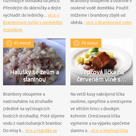
rozmixujte dohladka na pesto.
Brambory oloupeme a uvaříme v
Přendejte do skleničky a dejte
osolené vodě doměkka. Použít
vychladit do ledničky....
více o
můžeme i brambory zbylé od
Bramborové nočky s medvědím
oběda...
více o Bramborové noky
česnekem
45 minut
70 minut
Halušky se zelím a
Vepřová líčka na
slaninou
červeném víně s…
Brambory oloupeme a
Na vetší kusy nakrájená líčka
nastrouháme na struhadle
osolíme, opepříme a orestujeme
(ideálně na vyčnívajících
ve větším hrnci s divokým
bodcích struhadla). Poté slijeme
kořením. Orestovaná líčka
vodu z nastrouhaných brambor.
vyjmeme a na výpeku opečeme
Do mísy k...
více o Halušky se
slaninu a...
více o Vepřová líčka