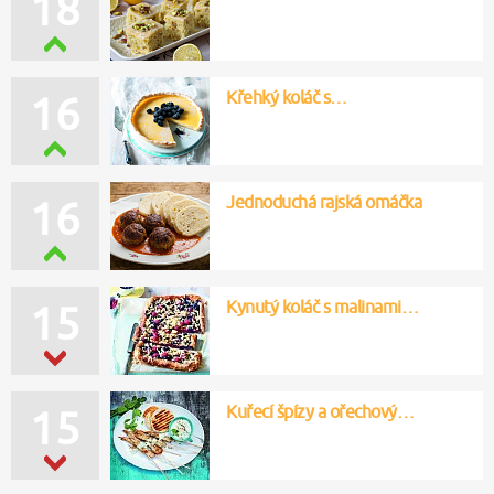
19
Křehký koláč s…
17
Jednoduchá rajská omáčka
15
Kynutý koláč s malinami…
16
Kuřecí špízy a ořechový…
15