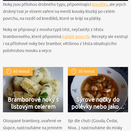
Noky jsou přílohou drobného typu, připomínající
knedlíky
, ale jejich
drobný tvar je vlivem vaření na menší kousky kluzký po celém
povrchu, na rozdíl od knedlíků, které se krájí na plátky.
Noky se připravují z mnoha typů těst, nejčastěji z těsta
bramborového, které připomíná
italské gnocchi
. Recepty ale existují
i na přílohové noky bez brambor, většinou z těsta obsahujícího
polohrubou mouku a vejce.
60 minut
30 minut
Bramborové noky s
Sýrové nočky do
listovým celerem
polévky nebo jako…
Oloupané brambory, uvařené ve
Sýr dle chuti (Gouda, Čedar,
slupce, nastrouháme na jemném
Niva...) nastrouháme do misky