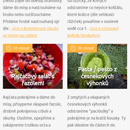
(nebo zbylé od oběda) brambory
na růžičky, ze kterých
dáme do mísy a nastrouháme na
odstraníme co nejvíce košťálu,
hrubo nebo rozšťoucháme.
které krátce (dle velikosti
Přidáme hrubě nastrouhaný sýr
růžiček) povaříme v osolené
dle...
více o Bramborové placky
vodě cca 1...
více o Grilovaný
se sýrem po našem
květák (brokolice)
20 minut
30 minut
Pasta / pesto z
Rajčatový salát s
česnekových
fazolemi
výhonků
Rajčata pokrájíme a dáme do
Z omytých a okapaných
mísy, přisypeme okapané fazole,
česnekových výhonků
drobně pokrájenou cibuli a
odstraníme "pacibulky" a
okurky. Osolíme, opepříme a
pokrájíme je na kratší kousky. Ty
zakápneme troškou octa a
pak dáváme do částech do