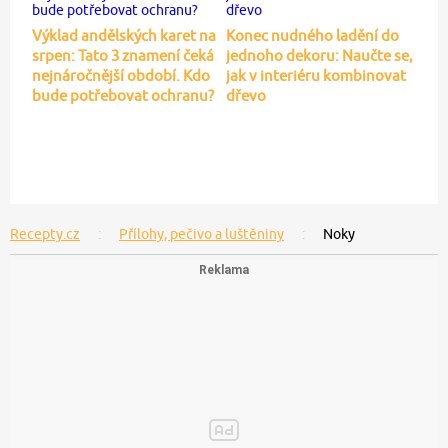
Výklad andělských karet na
Konec nudného ladění do
srpen: Tato 3 znamení čeká
jednoho dekoru: Naučte se,
nejnáročnější období. Kdo
jak v interiéru kombinovat
bude potřebovat ochranu?
dřevo
Recepty.cz
Přílohy, pečivo a luštěniny
Noky