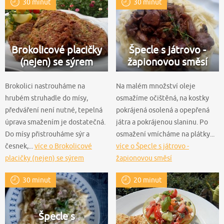
30 minut
30 minut
Brokolicové placičky
Špecle s játrovo -
(nejen) se sýrem
žapionovou směsí
Brokolici nastrouháme na
Na malém množství oleje
hrubém struhadle do mísy,
osmažíme očištěná, na kostky
předváření není nutné, tepelná
pokrájená osolená a opepřená
úprava smažením je dostatečná.
játra a pokrájenou slaninu. Po
Do mísy přistrouháme sýr a
osmažení vmícháme na plátky...
česnek,...
více o Brokolicové
více o Špecle s játrovo -
placičky (nejen) se sýrem
žapionovou směsí
30 minut
20 minut
Špecle s