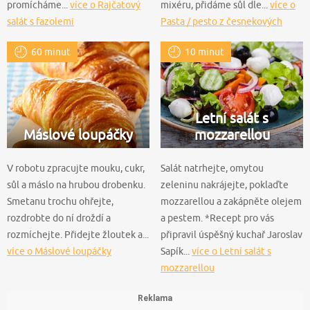
promícháme...
více o Rajčatový
mixéru, přidáme sůl dle...
více o
salát s fazolemi
Pasta / pesto z česnekových
výhonků
60 minut
10 minut
Letní salát s
Máslové loupáčky
mozzarellou
V robotu zpracujte mouku, cukr,
Salát natrhejte, omytou
sůl a máslo na hrubou drobenku.
zeleninu nakrájejte, poklaďte
Smetanu trochu ohřejte,
mozzarellou a zakápněte olejem
rozdrobte do ní droždí a
a pestem. *Recept pro vás
rozmíchejte. Přidejte žloutek a...
připravil úspěšný kuchař Jaroslav
více o Máslové loupáčky
Sapík...
více o Letní salát s
mozzarellou