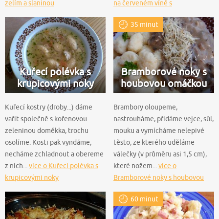
zelím a slaninou
na červeném víně s
bramborovými noky
35 minut
Kuřecí polévka s
Bramborové noky s
krupicovými noky
houbovou omáčkou
Kuřecí kostry (droby...) dáme
Brambory oloupeme,
vařit společně s kořenovou
nastrouháme, přidáme vejce, sůl,
zeleninou doměkka, trochu
mouku a vymícháme nelepivé
osolíme. Kosti pak vyndáme,
těsto, ze kterého uděláme
necháme zchladnout a obereme
válečky (v průměru asi 1,5 cm),
z nich...
více o Kuřecí polévka s
které nožem...
více o
krupicovými noky
Bramborové noky s houbovou
omáčkou
60 minut