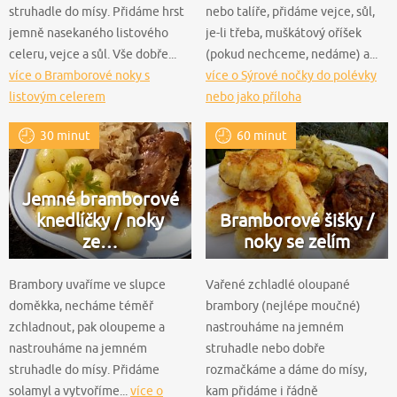
struhadle do mísy. Přidáme hrst
nebo talíře, přidáme vejce, sůl,
jemně nasekaného listového
je-li třeba, muškátový oříšek
celeru, vejce a sůl. Vše dobře...
(pokud nechceme, nedáme) a...
více o Bramborové noky s
více o Sýrové nočky do polévky
listovým celerem
nebo jako příloha
30 minut
60 minut
Jemné bramborové
knedlíčky / noky
Bramborové šišky /
ze…
noky se zelím
Brambory uvaříme ve slupce
Vařené zchladlé oloupané
doměkka, necháme téměř
brambory (nejlépe moučné)
zchladnout, pak oloupeme a
nastrouháme na jemném
nastrouháme na jemném
struhadle nebo dobře
struhadle do mísy. Přidáme
rozmačkáme a dáme do mísy,
solamyl a vytvoříme...
více o
kam přidáme i řádně