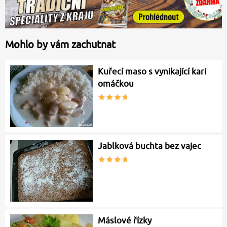
Mohlo by vám zachutnat
Kuřecí maso s vynikající kari
omáčkou
Jablková buchta bez vajec
Máslové řízky