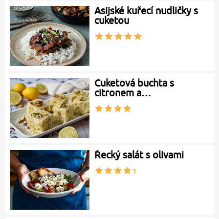
Asijské kuřecí nudličky s
cuketou
Cuketová buchta s
citronem a…
Řecký salát s olivami