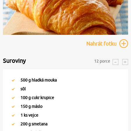
Nahrát
fotku
Suroviny
12
porce
500
g hladká mouka
sůl
100
g cukr krupice
150
g máslo
1
ks vejce
200
g smetana