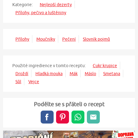
Kategorie:
Nejlepší dezerty
Přílohy, pečivo a luštěniny
Přílohy
Moučníky
Pečení
Slovník pojmů
Použité ingredience v tomto receptu:
Cukr krupice
Droždí
Hladká mouka
Mák
Máslo
Smetana
Sůl
Vejce
Podělte se s přáteli o recept