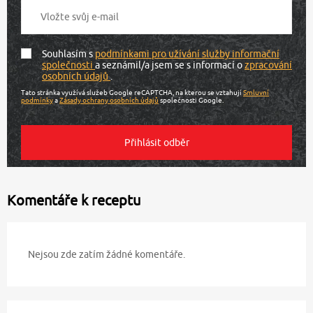
Souhlasím s
podmínkami pro užívání služby informační
společnosti
a seznámil/a jsem se s informací o
zpracování
osobních údajů
.
Tato stránka využívá služeb Google reCAPTCHA, na kterou se vztahují
Smluvní
podmínky
a
Zásady ochrany osobních údajů
společnosti Google.
Komentáře k receptu
Nejsou zde zatím žádné komentáře.