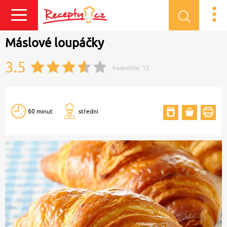
Přihlásit se
Máslové loupáčky
3.5
hodnotilo:
12
60 minut
střední