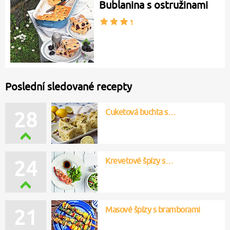
Bublanina s ostružinami
Poslední sledované recepty
Cuketová buchta s…
28
Krevetové špízy s…
24
Masové špízy s bramborami
21