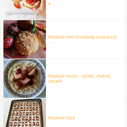
a…
Máslové mini bochánky (mazance)
-…
Máslové ovoce - rychle, chutně,
zdravě
Máslové řezy