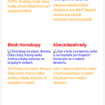
FOTO: Ozdoby ringů. Sexy
„Nejsme dětské hřiště,
holky, které dělají křoví při
hlídejte si své děti!“ Majitel
zápasech MMA
restaurace zavedl
nekompromisní pravidla
Blesk Horoskopy
Abecedazahrady
Tarotskop na srpen: Berany
Jste v lese za experta, nebo
čeká cesta, Panny velká
si na houbaře jen hrajete?
změna a Ryby uvíznou ve
Otestujte se v našem
stojatých vodách
desateru