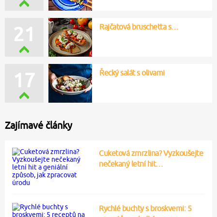
Rajčatová bruschetta s…
21
Řecký salát s olivami
17
Zajímavé články
Cuketová zmrzlina? Vyzkoušejte
nečekaný letní hit…
Rychlé buchty s broskvemi: 5