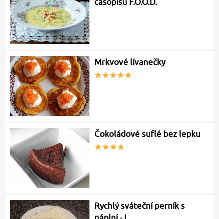
časopisu F.O.O.D.
Mrkvové lívanečky
Čokoládové suflé bez lepku
Rychlý sváteční perník s
náplní - i…