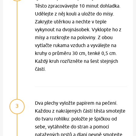
Těsto zpracovávejte 10 minut dohladka.
Udělejte z něj kouli a uložte do mísy.
Zakryjte utěrkou a nechte v teple
vykynout na dvojnásobek. Vyklopte ho z
mísy a rozkrojte na poloviny. Z obou
vytlačte rukama vzduch a vyválejte na
kruhy o průměru 30 cm, tenké 0,5 cm.
Každý kruh rozřízněte na šest stejných
částí.
Dva plechy vyložte papírem na pečení.
3
Každou z nakrájených částí těsta smotejte
do tvaru rohlíku: položte je špičkou od
sebe, vytáhněte do stran a pomocí
natažených prstů a dlaní pevně smotejte