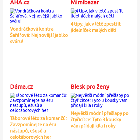
AHA.cz
Mimibazar
4 tipy, jak v létě zpestřit
Vondráčková kontra
jídelníček malých dětí
Šafářová: Nejnovější jablko
sváru!
Dáma.cz
Blesk pro ženy
Největší módní přešlapy po
Táborové léto za komančů:
čtyřicítce: Tyto 3 kousky
Zavzpomínejte na éru
vám přidají kila i roky
nástupů, ešusů a
celotáborových her