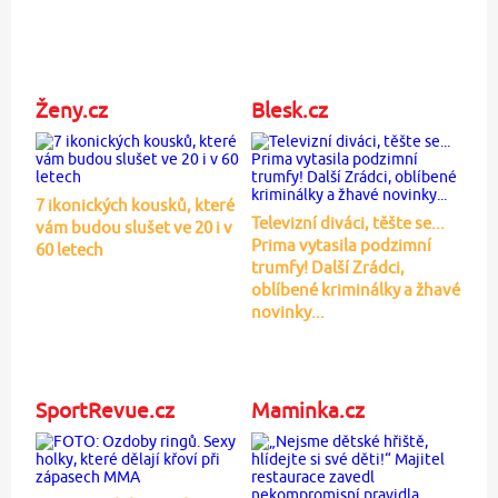
Ženy.cz
Blesk.cz
7 ikonických kousků, které
Televizní diváci, těšte se...
vám budou slušet ve 20 i v
Prima vytasila podzimní
60 letech
trumfy! Další Zrádci,
oblíbené kriminálky a žhavé
novinky...
SportRevue.cz
Maminka.cz