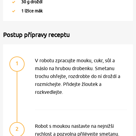
30
g droždí
1
lžíce mák
Postup přípravy receptu
V robotu zpracujte mouku, cukr, sůl a
1
máslo na hrubou drobenku. Smetanu
trochu ohřejte, rozdrobte do ní droždí a
rozmíchejte. Přidejte žloutek a
rozkvedlejte.
Robot s moukou nastavte na nejnižší
2
rychlost a pozvolna přilévejte smetanu.