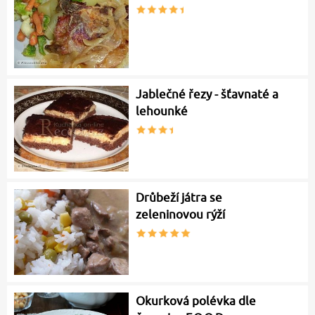
Jablečné řezy - šťavnaté a
lehounké
Drůbeží játra se
zeleninovou rýží
Okurková polévka dle