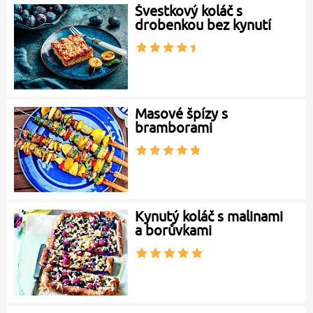
Švestkový koláč s
drobenkou bez kynutí
Masové špízy s
bramborami
Kynutý koláč s malinami
a borůvkami