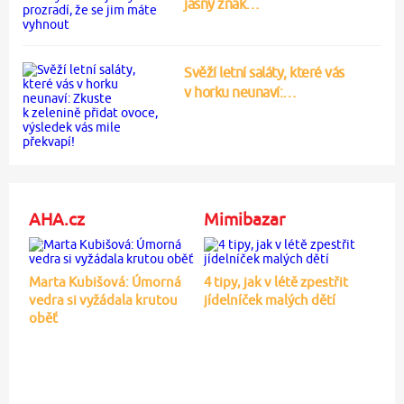
jasný znak…
Svěží letní saláty, které vás
v horku neunaví:…
AHA.cz
Mimibazar
Marta Kubišová: Úmorná
4 tipy, jak v létě zpestřit
vedra si vyžádala krutou
jídelníček malých dětí
oběť