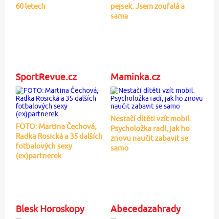
60 letech
pejsek. Jsem zoufalá a
sama
SportRevue.cz
Maminka.cz
Nestačí dítěti vzít mobil.
FOTO: Martina Čechová,
Psycholožka radí, jak ho
Radka Rosická a 35 dalších
znovu naučit zabavit se
fotbalových sexy
samo
(ex)partnerek
Blesk Horoskopy
Abecedazahrady