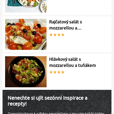
Rajčatový salát s
mozzarellou a…
Hlávkový salát s
mozzarellou a tuňákem
Nenechte si ujít sezónní inspirace a
recepty!
Zaregistrujte se k odběru newsletteru a my vám každý týden