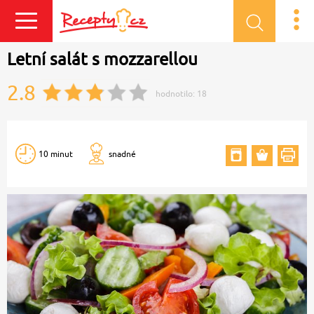
Přihlásit se
Letní salát s mozzarellou
2.8
hodnotilo:
18
10 minut
snadné