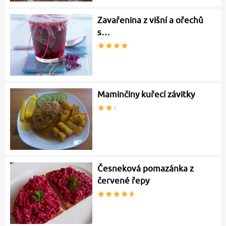
Zavařenina z višní a ořechů
s…
Maminčiny kuřecí závitky
Česneková pomazánka z
červené řepy