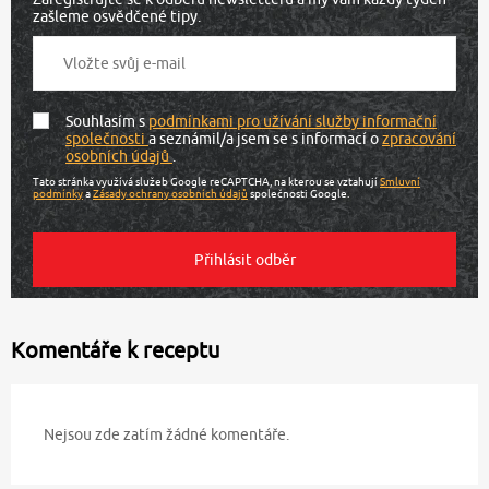
zašleme osvědčené tipy.
Souhlasím s
podmínkami pro užívání služby informační
společnosti
a seznámil/a jsem se s informací o
zpracování
osobních údajů
.
Tato stránka využívá služeb Google reCAPTCHA, na kterou se vztahují
Smluvní
podmínky
a
Zásady ochrany osobních údajů
společnosti Google.
Komentáře k receptu
Nejsou zde zatím žádné komentáře.