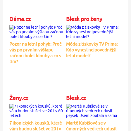
Dáma.cz
Blesk pro ženy
Pozor na letní pohyb: Proč
Móda z tiskovky TV Prima:
vás po prvním výšlapu
Kdo vynesl nejpovednější
začnou bolet klouby a co s
letní model?
tím?
Ženy.cz
Blesk.cz
7 ikonických kousků, které
Martě Kubišové se v
vám budou slušet ve 20 i v
úmorných vedrech udusil