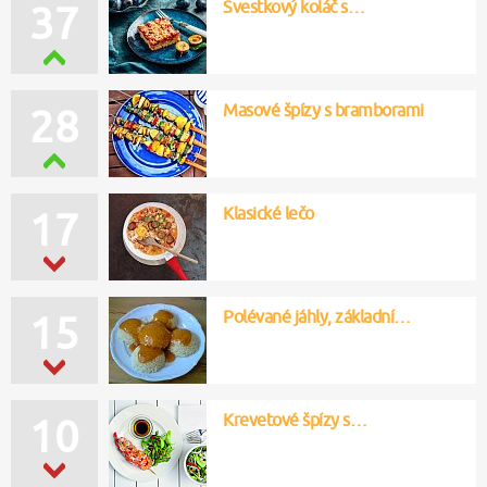
Švestkový koláč s…
37
Masové špízy s bramborami
28
Klasické lečo
17
Polévané jáhly, základní…
15
Krevetové špízy s…
10