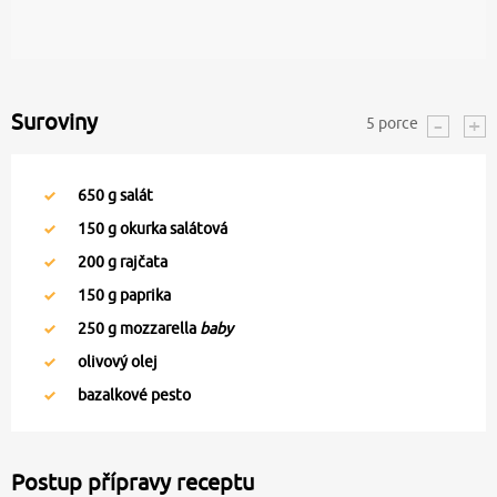
Suroviny
5
porce
650
g salát
150
g okurka salátová
200
g rajčata
150
g paprika
250
g mozzarella
baby
olivový olej
bazalkové pesto
Postup přípravy receptu