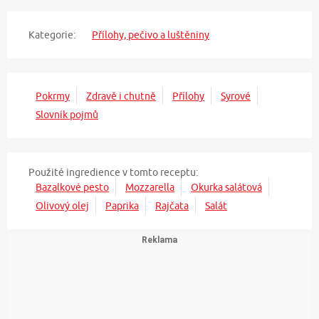
Kategorie:
Přílohy, pečivo a luštěniny
Pokrmy
Zdravě i chutně
Přílohy
Syrové
Slovník pojmů
Použité ingredience v tomto receptu:
Bazalkové pesto
Mozzarella
Okurka salátová
Olivový olej
Paprika
Rajčata
Salát