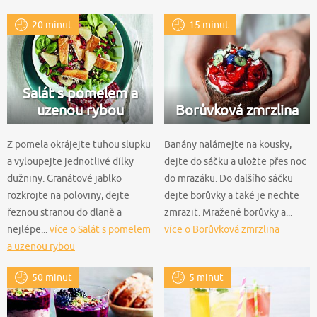
jablkem
20 minut
15 minut
Salát s pomelem a
uzenou rybou
Borůvková zmrzlina
Z pomela okrájejte tuhou slupku
Banány nalámejte na kousky,
a vyloupejte jednotlivé dílky
dejte do sáčku a uložte přes noc
dužniny. Granátové jablko
do mrazáku. Do dalšího sáčku
rozkrojte na poloviny, dejte
dejte borůvky a také je nechte
řeznou stranou do dlaně a
zmrazit. Mražené borůvky a...
nejlépe...
více o Salát s pomelem
více o Borůvková zmrzlina
a uzenou rybou
50 minut
5 minut