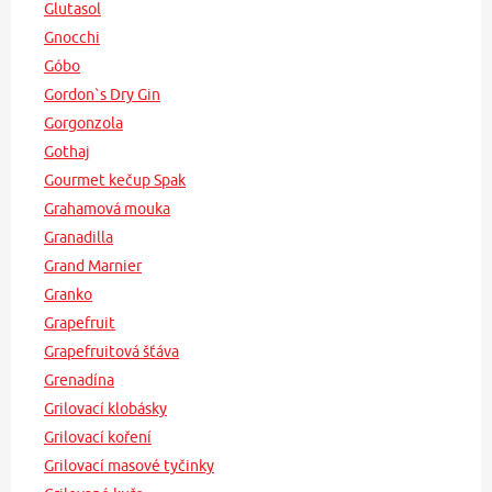
Glutasol
Gnocchi
Góbo
Gordon`s Dry Gin
Gorgonzola
Gothaj
Gourmet kečup Spak
Grahamová mouka
Granadilla
Grand Marnier
Granko
Grapefruit
Grapefruitová šťáva
Grenadína
Grilovací klobásky
Grilovací koření
Grilovací masové tyčinky