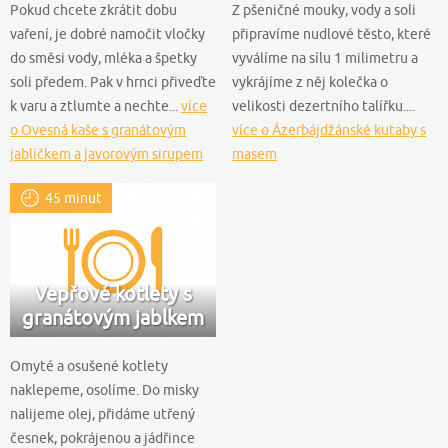
Pokud chcete zkrátit dobu
Z pšeničné mouky, vody a soli
vaření, je dobré namočit vločky
připravíme nudlové těsto, které
do směsi vody, mléka a špetky
vyválíme na sílu 1 milimetru a
soli předem. Pak v hrnci přiveďte
vykrájíme z něj kolečka o
k varu a ztlumte a nechte...
více
velikosti dezertního talířku....
o Ovesná kaše s granátovým
více o Ázerbájdžánské kutaby s
jablíčkem a javorovým sirupem
masem
45 minut
Vepřové kotlety s
granátovým jablkem
Omyté a osušené kotlety
naklepeme, osolíme. Do misky
nalijeme olej, přidáme utřený
česnek, pokrájenou a jádřince