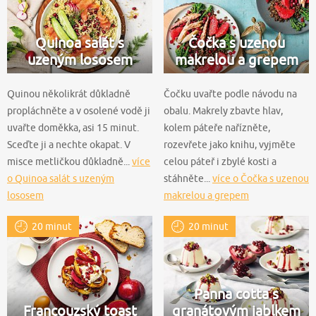
Quinoa salát s
Čočka s uzenou
uzeným lososem
makrelou a grepem
Quinou několikrát důkladně
Čočku uvařte podle návodu na
propláchněte a v osolené vodě ji
obalu. Makrely zbavte hlav,
uvařte doměkka, asi 15 minut.
kolem páteře nařízněte,
Sceďte ji a nechte okapat. V
rozevřete jako knihu, vyjměte
misce metličkou důkladně...
více
celou páteř i zbylé kosti a
o Quinoa salát s uzeným
stáhněte...
více o Čočka s uzenou
lososem
makrelou a grepem
20 minut
20 minut
Panna cotta s
Francouzský toast
granátovým jablkem