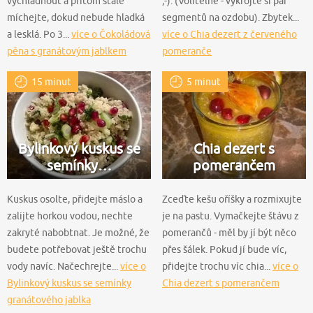
vychladnout a přitom stále
;-). (Volitelné - vykrojte si pár
míchejte, dokud nebude hladká
segmentů na ozdobu). Zbytek...
a lesklá. Po 3...
více o Čokoládová
více o Chia dezert z červeného
pěna s granátovým jablkem
pomeranče
15 minut
5 minut
Bylinkový kuskus se
Chia dezert s
semínky…
pomerančem
Kuskus osolte, přidejte máslo a
Zceďte kešu oříšky a rozmixujte
zalijte horkou vodou, nechte
je na pastu. Vymačkejte štávu z
zakryté nabobtnat. Je možné, že
pomerančů - měl by jí být něco
budete potřebovat ještě trochu
přes šálek. Pokud jí bude víc,
vody navíc. Načechrejte...
více o
přidejte trochu víc chia...
více o
Bylinkový kuskus se semínky
Chia dezert s pomerančem
granátového jablka