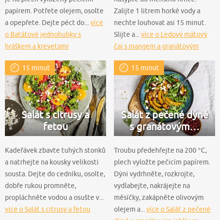
papírem. Potřete olejem, osolte
Zalijte 1 litrem horké vody a
a opepřete. Dejte péct do...
více
nechte louhovat asi 15 minut.
o Batátové jednohubky s
Slijte a...
více o Ledový mátový
hráškem a krevetami
čaj s mangem a granátovým
jablkem
15 minut
15 minut
Salát s citrusy a
Salát z pečené dýně
fetou
s granátovým…
Kadeřávek zbavte tuhých stonků
Troubu předehřejte na 200 °C,
a natrhejte na kousky velikosti
plech vyložte pečicím papírem.
sousta. Dejte do cedníku, osolte,
Dýni vydrhněte, rozkrojte,
dobře rukou promněte,
vydlabejte, nakrájejte na
propláchněte vodou a osušte v...
měsíčky, zakápněte olivovým
více o Salát s citrusy a fetou
olejem a...
více o Salát z pečené