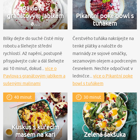
Pavlova s
granátovým jablkem
Pikantní poke bowl s
a…
tuňákem
Bílky dejte do suché čisté mísy
Čerstvého tuňáka nakrájejte na
robotu a šlehejte střední
tenké plátky a naložte do
rychlostí. Až napění, postupně
marinády ze sojové omáčky,
přisypávejte cukr a dál šlehejte
sezamovým olejem a podrceným
asi 10 minut, dokud...
více o
česnekem. Nechte odpočívat v
Pavlova s granátovým jablkem a
ledničce...
více o Pikantní poke
sušenými malinami
bowl s tuňákem
40 minut
30 minut
Kuskus s kuřecím
masem na kari
Zelená šakšuka