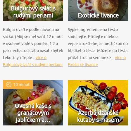
Bulgurový salát s
rudými perlami
Exotické lívance
Bulgur uvařte podle návodu na
Sypké ingredience na těsto
sáčku. (Můj se měl vařit 12 minut
smíchejte. Přidejte mléko a
v osolené vodě v poměru 1:2 a
vejce a rozšlehejte metličkou do
pak nechat odstát a nasát zbytek
hladkého těsta. Můžete do těsta
tekutiny.) Teplé...
více o
přidat trochu semínek z...
více o
Bulgurový salát s rudými perlami
Exotické lívance
10 minut
Ovesná kaše s
granátovým
Ázerbájdžánské
jablíčkem a…
kutaby s masem