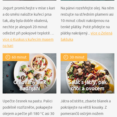
Jogurt promíchejte v míse s kari
Na pánvi rozehřejte olej. Na něm
a do směsi naložte kuřecí prsa
restujte na středním plameni asi
tak, aby byla dobře obalená,
10 minut cibuli nakrájenou na
nechte je alespoň 20 minut
tenké plátky. Poté přidejte na
odležet při pokojové teplotě. ...
plátky nakrájený...
více o Zelená
více o Kuskus s kuřecím masem
šakšuka
na kari
60 minut
30 minut
Grilovaný lilek
Salát s játry, pak
Badrijani
choi a ovocem
Upečte česnek na pastu. Palici
Játra očistěte, zbavte blanek a
podélně rozřízněte, pokapejte
pokrájejte na větší kousky. Z
olejem a pečte při 180 °C asi 30
pomerančů ostrým nožem