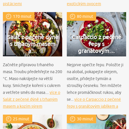
pistáciemi
exotickým ovocem
170 minut
80 minut
Salát z pečené dýně
Carpaccio z pečené
s trhaným masem
řepy s
a…
granátovým…
Začněte přípravou trhaného
Nejprve upečte řepu. Položte ji
masa. Troubu předehřejte na 200
na alobal, pokapejte olejem,
°C. Maso nakrájejte na větší
osolte, přidejte tymián a
kusy. Smíchejte koření s cukrem
stroužky česneku. Ten můžete
a vetřete směs do masa....
více o
lehce promáčknout rukou, aby
Salát z pečené dýně s trhaným
se...
více o Carpaccio z pečené
masem a kozím sýrem
řepy s granátovým jablkem a
citronovým dresinkem
25 minut
30 minut