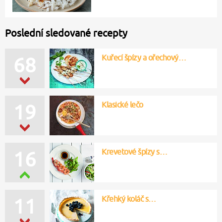
Poslední sledované recepty
Kuřecí špízy a ořechový…
68
Klasické lečo
19
Krevetové špízy s…
16
Křehký koláč s…
11