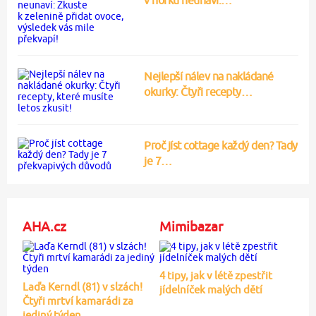
v horku neunaví:…
Nejlepší nálev na nakládané
okurky: Čtyři recepty…
Proč jíst cottage každý den? Tady
je 7…
AHA.cz
Mimibazar
4 tipy, jak v létě zpestřit
Laďa Kerndl (81) v slzách!
jídelníček malých dětí
Čtyři mrtví kamarádi za
jediný týden