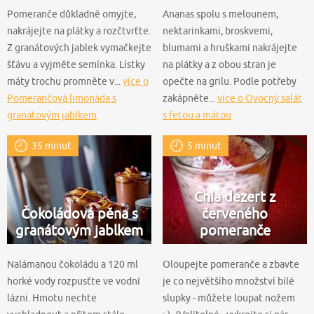
Pomeranče důkladně omyjte,
Ananas spolu s melounem,
nakrájejte na plátky a rozčtvrťte.
nektarinkami, broskvemi,
Z granátových jablek vymačkejte
blumami a hruškami nakrájejte
šťávu a vyjměte semínka. Lístky
na plátky a z obou stran je
máty trochu promněte v...
více o
opečte na grilu. Podle potřeby
Pomerančová limonáda s
zakápněte...
více o Ovocný salát
granátovým jablkem
s fetou a mátou
35 minut
5 minut
Chia dezert z
Čokoládová pěna s
červeného
granátovým jablkem
pomeranče
Nalámanou čokoládu a 120 ml
Oloupejte pomeranče a zbavte
horké vody rozpusťte ve vodní
je co největšího množství bílé
lázni. Hmotu nechte
slupky - můžete loupat nožem