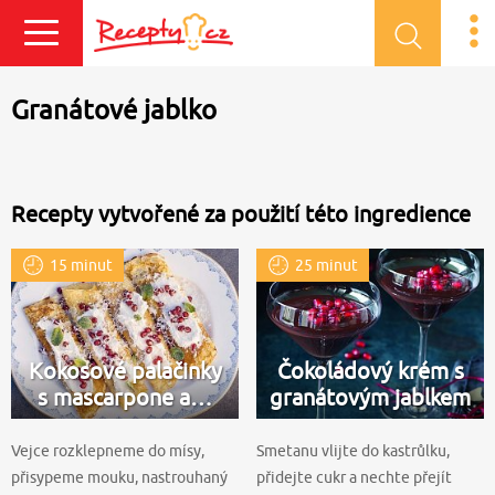
Přihlásit se
Granátové jablko
Recepty vytvořené za použití této ingredience
15 minut
25 minut
Kokosové palačinky
Čokoládový krém s
s mascarpone a…
granátovým jablkem
Vejce rozklepneme do mísy,
Smetanu vlijte do kastrůlku,
přisypeme mouku, nastrouhaný
přidejte cukr a nechte přejít