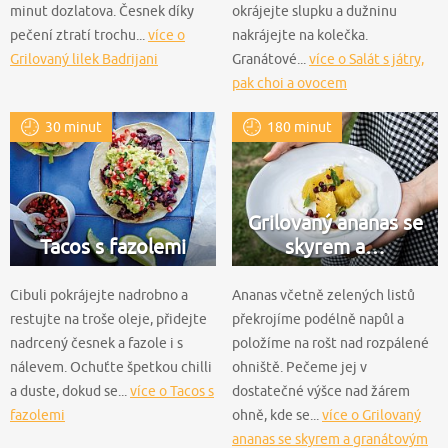
minut dozlatova. Česnek díky
okrájejte slupku a dužninu
pečení ztratí trochu...
více o
nakrájejte na kolečka.
Grilovaný lilek Badrijani
Granátové...
více o Salát s játry,
pak choi a ovocem
30 minut
180 minut
Grilovaný ananas se
Tacos s fazolemi
skyrem a…
Cibuli pokrájejte nadrobno a
Ananas včetně zelených listů
restujte na troše oleje, přidejte
překrojíme podélně napůl a
nadrcený česnek a fazole i s
položíme na rošt nad rozpálené
nálevem. Ochuťte špetkou chilli
ohniště. Pečeme jej v
a duste, dokud se...
více o Tacos s
dostatečné výšce nad žárem
fazolemi
ohně, kde se...
více o Grilovaný
ananas se skyrem a granátovým