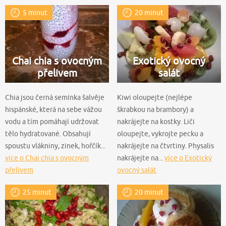
5 minut
20 minut
Chai chia s ovocným
Exotický ovocný
přelivem
salát
Chia jsou černá semínka šalvěje
Kiwi oloupejte (nejlépe
hispánské, která na sebe vážou
škrabkou na brambory) a
vodu a tím pomáhají udržovat
nakrájejte na kostky. Liči
tělo hydratované. Obsahují
oloupejte, vykrojte pecku a
spoustu vlákniny, zinek, hořčík...
nakrájejte na čtvrtiny. Physalis
více o Chai chia s ovocným
nakrájejte na...
více o Exotický
přelivem
ovocný salát
25 minut
20 minut