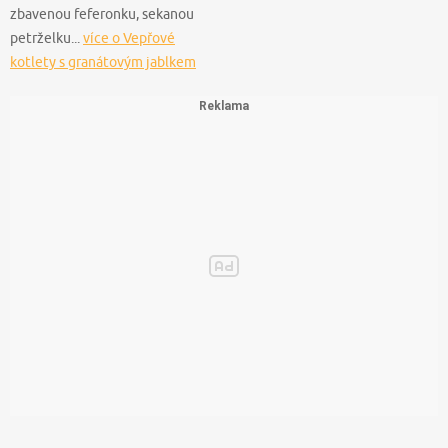
zbavenou feferonku, sekanou
petrželku...
více o Vepřové
kotlety s granátovým jablkem