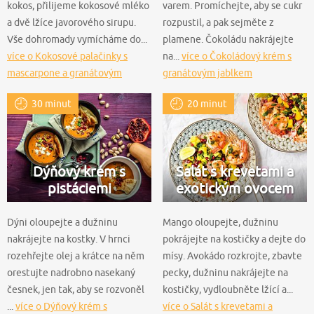
kokos, přilijeme kokosové mléko
varem. Promíchejte, aby se cukr
a dvě lžíce javorového sirupu.
rozpustil, a pak sejměte z
Vše dohromady vymícháme do...
plamene. Čokoládu nakrájejte
více o Kokosové palačinky s
na...
více o Čokoládový krém s
mascarpone a granátovým
granátovým jablkem
jablkem
30 minut
20 minut
Dýňový krém s
Salát s krevetami a
pistáciemi
exotickým ovocem
Dýni oloupejte a dužninu
Mango oloupejte, dužninu
nakrájejte na kostky. V hrnci
pokrájejte na kostičky a dejte do
rozehřejte olej a krátce na něm
mísy. Avokádo rozkrojte, zbavte
orestujte nadrobno nasekaný
pecky, dužninu nakrájejte na
česnek, jen tak, aby se rozvoněl
kostičky, vydloubněte lžící a...
...
více o Dýňový krém s
více o Salát s krevetami a