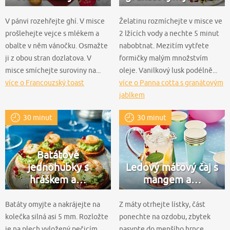
V pánvi rozehřejte ghí. V misce
Želatinu rozmíchejte v misce ve
prošlehejte vejce s mlékem a
2 lžících vody a nechte 5 minut
obalte v něm vánočku. Osmažte
nabobtnat. Mezitím vytřete
ji z obou stran dozlatova. V
formičky malým množstvím
misce smíchejte suroviny na...
oleje. Vanilkový lusk podélně...
více o Francouzský toast
více o Panna cotta s granátovým
jablkem
30 minut
30 minut
Batátové
jednohubky s
Ledový mátový čaj s
hráškem a…
mangem a…
Batáty omyjte a nakrájejte na
Z máty otrhejte lístky, část
kolečka silná asi 5 mm. Rozložte
ponechte na ozdobu, zbytek
je na plech vyložený pečicím
nasypte do menšího hrnce.