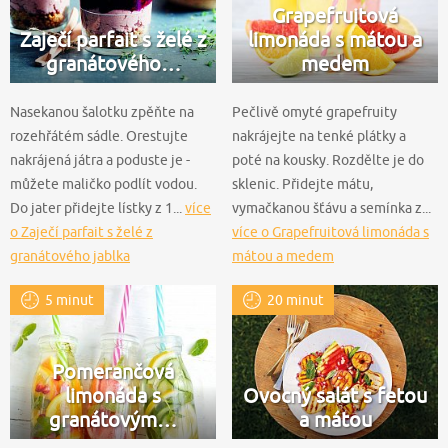
Grapefruitová
Zaječí parfait s želé z
limonáda s mátou a
granátového…
medem
Nasekanou šalotku zpěňte na
Pečlivě omyté grapefruity
rozehřátém sádle. Orestujte
nakrájejte na tenké plátky a
nakrájená játra a poduste je -
poté na kousky. Rozdělte je do
můžete maličko podlít vodou.
sklenic. Přidejte mátu,
Do jater přidejte lístky z 1...
více
vymačkanou šťávu a semínka z...
o Zaječí parfait s želé z
více o Grapefruitová limonáda s
granátového jablka
mátou a medem
5 minut
20 minut
Pomerančová
limonáda s
Ovocný salát s fetou
granátovým…
a mátou