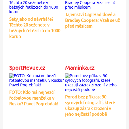
Tajemství Gigi Hadidové a
Šaty jako od návrháře?
Bradley Coopera: Vzali se už
Těchto 20 seženete v
před měsícem
běžných řetězcích do 1000
korun
SportRevue.cz
Maminka.cz
FOTO: Kdo má nejhezčí
Porod bez příkras: 90
fotbalovou manželku v
syrových fotografií, které
Rusku? Pavel Pogrebňak!
ukazují zázrak zrození v
jeho nejčistší podobě