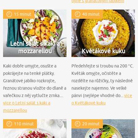
dýně s granátovým jablkem
15 minut
40 minut
Letní salát s kaki a
mozzarellou
Květákové kuku
Kaki dobře umyjte, osušte a
Předehřejte si troubu na 200 °C.
pokrájejte na tenké plátky.
Květák omyjte, očistěte a
Granátové jablko rozkrojte,
rozdělte na růžičky, ty následně
řeznou stranou vložte do dlaně a
nasekejte najemno. Ve velké
vařečkou z něj vytlučte zrnka....
pánvi (nejlépe vhodné do...
více
více o Letní salát s kaki a
o Květákové kuku
mozzarellou
110 minut
20 minut