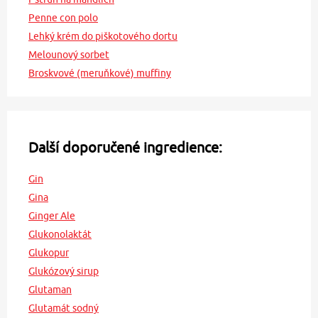
Penne con polo
Lehký krém do piškotového dortu
Melounový sorbet
Broskvové (meruňkové) muffiny
Další doporučené ingredience:
Gin
Gina
Ginger Ale
Glukonolaktát
Glukopur
Glukózový sirup
Glutaman
Glutamát sodný