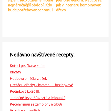
srpen: Tato 3 znamení čeká
jednoho dekoru: Naučte se,
nejnáročnější období. Kdo
jak v interiéru kombinovat
bude potřebovat ochranu?
dřevo
Nedávno navštívené recepty:
Kuřecí prsíčka se zelím
Buchty
Houbová omáčka z lišek
Ořešáci - ořechy v karamelu - bezlepkové
Pudinkový koláč III.
Jablečné řezy - šťavnaté a lehounké
Pečený amur se žampiony a cibulí
Pstruh na mandlích