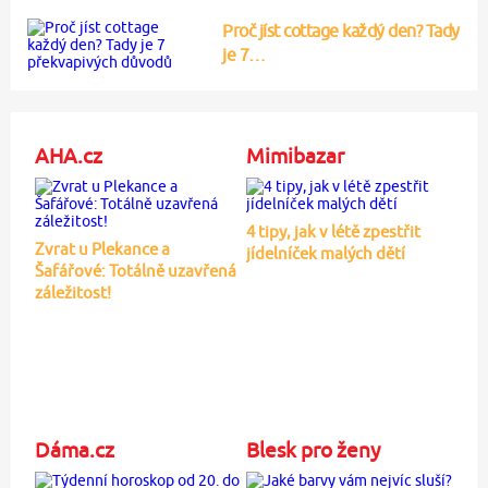
Proč jíst cottage každý den? Tady
je 7…
AHA.cz
Mimibazar
4 tipy, jak v létě zpestřit
Zvrat u Plekance a
jídelníček malých dětí
Šafářové: Totálně uzavřená
záležitost!
Dáma.cz
Blesk pro ženy