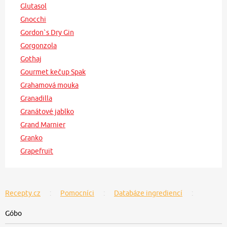
Glutasol
Gnocchi
Gordon`s Dry Gin
Gorgonzola
Gothaj
Gourmet kečup Spak
Grahamová mouka
Granadilla
Granátové jablko
Grand Marnier
Granko
Grapefruit
Recepty.cz
Pomocníci
Databáze ingrediencí
Góbo