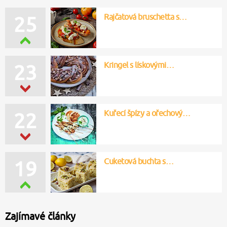
Rajčatová bruschetta s…
25
Kringel s lískovými…
23
Kuřecí špízy a ořechový…
22
Cuketová buchta s…
19
Zajímavé články