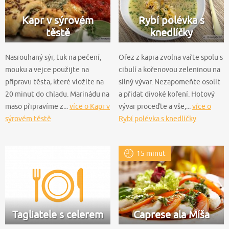
Kapr v sýrovém
Rybí polévka s
těstě
knedlíčky
Nasrouhaný sýr, tuk na pečení,
Ořez z kapra zvolna vařte spolu s
mouku a vejce použijte na
cibulí a kořenovou zeleninou na
přípravu těsta, které vložíte na
silný vývar. Nezapomeňte osolit
20 minut do chladu. Marinádu na
a přidat divoké koření. Hotový
maso připravíme z...
více o Kapr v
vývar proceďte a vše,...
více o
sýrovém těstě
Rybí polévka s knedlíčky
15 minut
Tagliatele s celerem
Caprese ala Míša