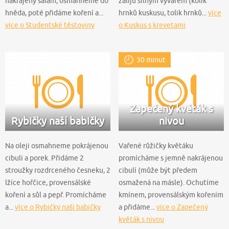
nakrájený salám, osmahneme do
zaliju silným vývarem (kolik
hněda, poté přidáme koření a...
hrnků kuskusu, tolik hrnků...
více
více o Studentské těstoviny
o Kuskus s krevetami
30 minut
Zapečený květák s
Rybičky naší babičky
nivou
Na oleji osmahneme pokrájenou
Vařené růžičky květáku
cibuli a porek. Přidáme 2
promícháme s jemně nakrájenou
stroužky rozdrceného česneku, 2
cibulí (může být předem
lžíce hořčice, provensálské
osmažená na másle). Ochutíme
koření a sůl a pepř. Promícháme
kmínem, provensálským kořením
a...
více o Rybičky naší babičky
a přidáme...
více o Zapečený
květák s nivou