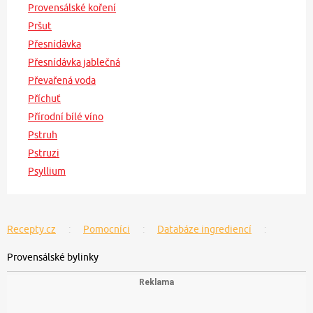
Provensálské koření
Pršut
Přesnídávka
Přesnídávka jablečná
Převařená voda
Příchuť
Přírodní bílé víno
Pstruh
Pstruzi
Psyllium
Recepty.cz
Pomocníci
Databáze ingrediencí
Provensálské bylinky