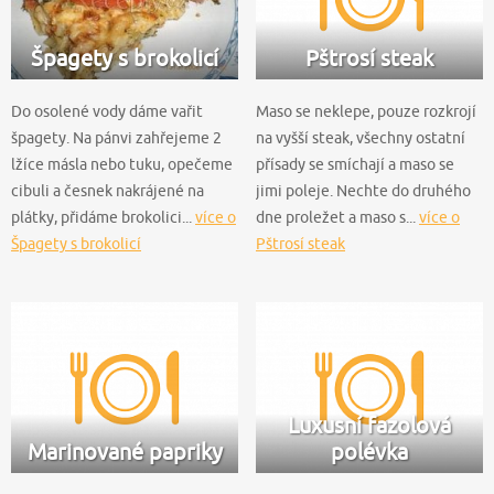
Špagety s brokolicí
Pštrosí steak
Do osolené vody dáme vařit
Maso se neklepe, pouze rozkrojí
špagety. Na pánvi zahřejeme 2
na vyšší steak, všechny ostatní
lžíce másla nebo tuku, opečeme
přísady se smíchají a maso se
cibuli a česnek nakrájené na
jimi poleje. Nechte do druhého
plátky, přidáme brokolici...
více o
dne proležet a maso s...
více o
Špagety s brokolicí
Pštrosí steak
Luxusní fazolová
Marinované papriky
polévka