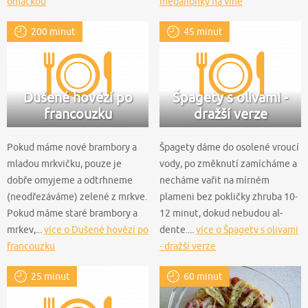
omáčkou
medailonky na víně
200 minut
45 minut
Dušené hovězí po
Špagety s olivami -
francouzku
dražší verze
Pokud máme nové brambory a
Špagety dáme do osolené vroucí
mladou mrkvičku, pouze je
vody, po změknutí zamícháme a
dobře omyjeme a odtrhneme
necháme vařit na mírném
(neodřezáváme) zelené z mrkve.
plameni bez pokličky zhruba 10-
Pokud máme staré brambory a
12 minut, dokud nebudou al-
mrkev,...
více o Dušené hovězí po
dente....
více o Špagety s olivami
francouzku
- dražší verze
25 minut
60 minut