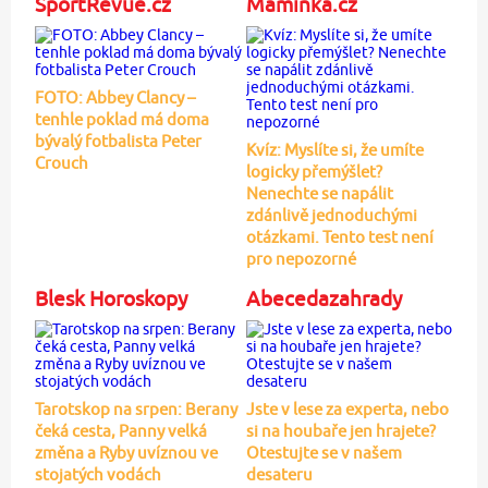
SportRevue.cz
Maminka.cz
FOTO: Abbey Clancy –
tenhle poklad má doma
bývalý fotbalista Peter
Kvíz: Myslíte si, že umíte
Crouch
logicky přemýšlet?
Nenechte se napálit
zdánlivě jednoduchými
otázkami. Tento test není
pro nepozorné
Blesk Horoskopy
Abecedazahrady
Tarotskop na srpen: Berany
Jste v lese za experta, nebo
čeká cesta, Panny velká
si na houbaře jen hrajete?
změna a Ryby uvíznou ve
Otestujte se v našem
stojatých vodách
desateru