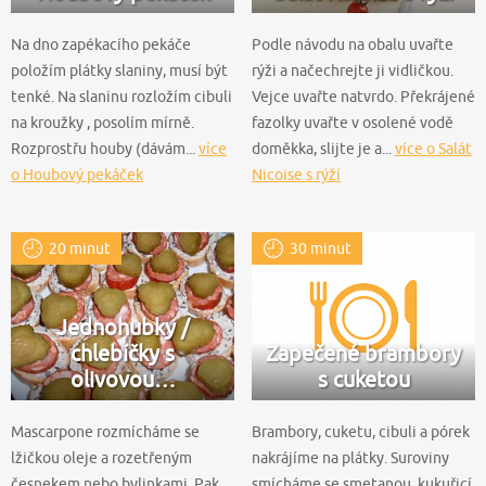
Na dno zapékacího pekáče
Podle návodu na obalu uvařte
položím plátky slaniny, musí být
rýži a načechrejte ji vidličkou.
tenké. Na slaninu rozložím cibuli
Vejce uvařte natvrdo. Překrájené
na kroužky , posolím mírně.
fazolky uvařte v osolené vodě
Rozprostřu houby (dávám...
více
doměkka, slijte je a...
více o Salát
o Houbový pekáček
Nicoise s rýží
20 minut
30 minut
Jednohubky /
chlebíčky s
Zapečené brambory
olivovou…
s cuketou
Mascarpone rozmícháme se
Brambory, cuketu, cibuli a pórek
lžičkou oleje a rozetřeným
nakrájíme na plátky. Suroviny
česnekem nebo bylinkami. Pak
smícháme se smetanou, kukuřicí