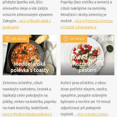
přidejte špetku soli, lžíci
Papriky (bez vnitřku a semen) a
olivového oleje a vše zalijte
cibuli nakrájíme na osminky.
vroucím zeleninovým vývarem.
Množství i druhy zeleniny je
Zakryjte...
více o Řecký salát s
možné...
více o Pečená zelenina
kuskusem
v troubě s bylinkami a
balsamicem
20 minut
20 minut
Kuřecí prsa s
Mediteránská
mozzarellou a
polévka s toasty
pestem
Zeleninu očistěte, cibuli
Kuřecí prsa očistěte, z obou
nasekejte nadrobno, česnek a
stran potřete olejem, osolte,
řapíkatý celer pokrájejte na
opepřete, posypte sušenými
plátky, mrkev na kolečka, papriku
bylinami a nechte asi 10 minut
na malé kostičky, kadeřávek...
odpočinout při pokojové
více o Mediteránská polévka s
teplotě....
více o Kuřecí prsa s