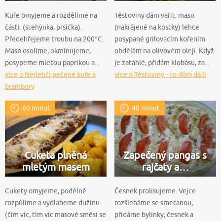
Kuře omyjeme a rozdělíme na
Těstoviny dám vařit, maso
části. (stehýnka, prsíčka).
(nakrájené na kostky) lehce
Předehřejeme troubu na 200°C.
posypané grilovacím kořením
Maso osolíme, okmínujeme,
obdělám na olivovém oleji. Když
posypeme mletou paprikou a...
je zatáhlé, přidám klobásu, za...
více o Nejlehčí pečené kuře a
více o Těstoviny - co dům dá II
brambory
60 minut
40 minut
Cuketa plněná
Zapečený pangas s
mletým masem
rajčaty a…
Cukety omyjeme, podélně
Česnek prolisujeme. Vejce
rozpůlíme a vydlabeme dužinu
rozšleháme se smetanou,
(čím víc, tím víc masové směsi se
přidáme bylinky, česnek a