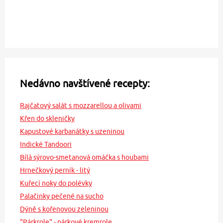
Nedávno navštívené recepty:
Rajčatový salát s mozzarellou a olivami
Křen do skleničky
Kapustové karbanátky s uzeninou
Indické Tandoori
Bílá sýrovo-smetanová omáčka s houbami
Hrnečkový perník - litý
Kuřecí noky do polévky
Palačinky pečené na sucho
Dýně s kořenovou zeleninou
"Párkrole" - párkové kremrole