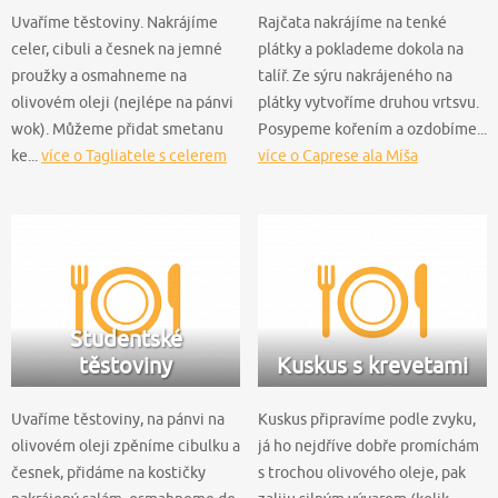
Uvaříme těstoviny. Nakrájíme
Rajčata nakrájíme na tenké
celer, cibuli a česnek na jemné
plátky a poklademe dokola na
proužky a osmahneme na
talíř. Ze sýru nakrájeného na
olivovém oleji (nejlépe na pánvi
plátky vytvoříme druhou vrtsvu.
wok). Můžeme přidat smetanu
Posypeme kořením a ozdobíme...
ke...
více o Tagliatele s celerem
více o Caprese ala Míša
Studentské
těstoviny
Kuskus s krevetami
Uvaříme těstoviny, na pánvi na
Kuskus připravíme podle zvyku,
olivovém oleji zpěníme cibulku a
já ho nejdříve dobře promíchám
česnek, přidáme na kostičky
s trochou olivového oleje, pak