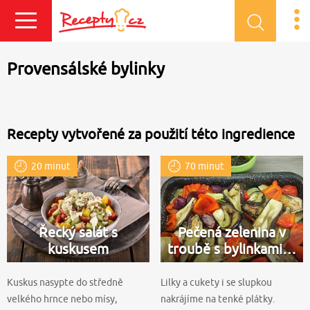
Přihlásit se
Provensálské bylinky
Recepty vytvořené za použití této ingredience
20 minut
70 minut
Řecký salát s
Pečená zelenina v
kuskusem
troubě s bylinkami…
Kuskus nasypte do středně
Lilky a cukety i se slupkou
velkého hrnce nebo mísy,
nakrájíme na tenké plátky.