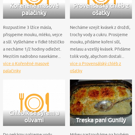
Kořeněné masové
Provensálský chléb z
palačinky
ošatky
Rozpustíme 3 lžíce másla,
Necháme vzejít kvásek z droždí,
přisypeme mouku, mléko, vejce
trochy vody a cukru. Prosijeme
a sůl. Vyšleháme v řídké těstíčko
mouku, přidáme koření sůl,
a necháme 1/2 hodiny odležet.
melasu a vzešlý kvásek. Přidáme
Mezitím nadrobno nasekáme...
tolik vody, abychom dostali...
více o Kořeněné masové
více o Provensálský chléb z
palačinky
ošatky
Chlebík se sýrem a
olivami
Treska paní Gunilly
Do pekárny nalijeme vodu,
Mrkev nastrouháme na hrubém