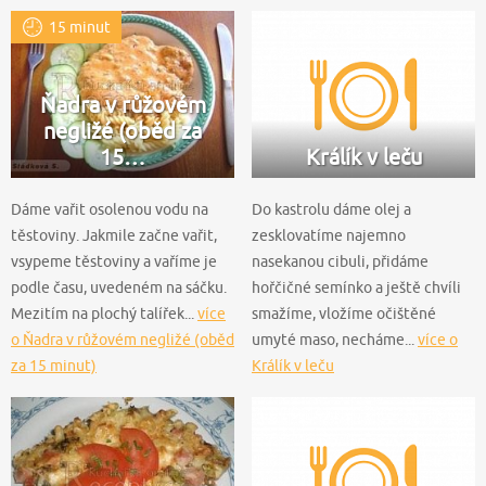
15 minut
Ňadra v růžovém
negližé (oběd za
15…
Králík v leču
Dáme vařit osolenou vodu na
Do kastrolu dáme olej a
těstoviny. Jakmile začne vařit,
zesklovatíme najemno
vsypeme těstoviny a vaříme je
nasekanou cibuli, přidáme
podle času, uvedeném na sáčku.
hořčičné semínko a ještě chvíli
Mezitím na plochý talířek...
více
smažíme, vložíme očištěné
o Ňadra v růžovém negližé (oběd
umyté maso, necháme...
více o
za 15 minut)
Králík v leču