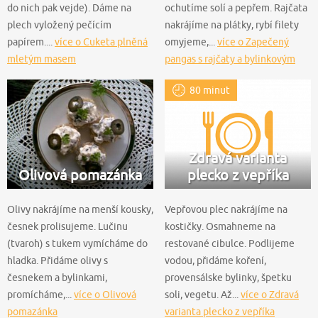
do nich pak vejde). Dáme na
ochutíme solí a pepřem. Rajčata
plech vyložený pečícím
nakrájíme na plátky, rybí filety
papírem....
více o Cuketa plněná
omyjeme,...
více o Zapečený
mletým masem
pangas s rajčaty a bylinkovým
krémem
80 minut
Zdravá varianta
Olivová pomazánka
plecko z vepříka
Olivy nakrájíme na menší kousky,
Vepřovou plec nakrájíme na
česnek prolisujeme. Lučinu
kostičky. Osmahneme na
(tvaroh) s tukem vymícháme do
restované cibulce. Podlijeme
hladka. Přidáme olivy s
vodou, přidáme koření,
česnekem a bylinkami,
provensálske bylinky, špetku
promícháme,...
více o Olivová
soli, vegetu. Až...
více o Zdravá
pomazánka
varianta plecko z vepříka