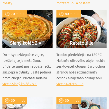
toasty
mozzarellou a pestem
70 minut
80 minut
Slaný koláč 2 v 1
Ratatouille
Do mísy rozklepněte vejce,
Troubu předehřejte na 180 °C.
rozšlehejte je metličkou,
Na troše olivového oleje nechte
přidejte smetanu nebo šlehačku,
zesklovatět oloupaný a plochou
sůl, pepř a bylinky. Ještě jednou
stranou nože rozmáčknutý
promíchejte. Přichází řada na...
česnek a najemno pokrájenou...
více o Slaný koláč 2 v 1
více o Ratatouille
30 minut
30 minut