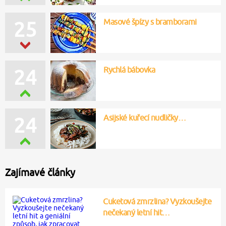
Masové špízy s bramborami
26
Rychlá bábovka
24
Asijské kuřecí nudličky…
22
Zajímavé články
Cuketová zmrzlina? Vyzkoušejte
nečekaný letní hit…