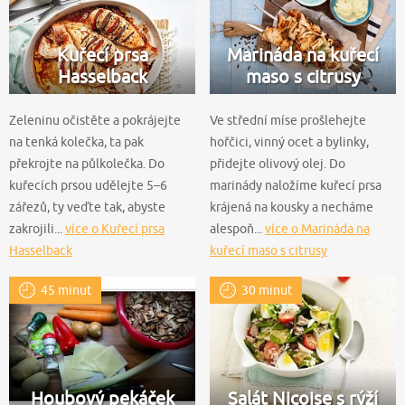
Kuřecí prsa
Marináda na kuřecí
Hasselback
maso s citrusy
Zeleninu očistěte a pokrájejte
Ve střední míse prošlehejte
na tenká kolečka, ta pak
hořčici, vinný ocet a bylinky,
překrojte na půlkolečka. Do
přidejte olivový olej. Do
kuřecích prsou udělejte 5–6
marinády naložíme kuřecí prsa
zářezů, ty veďte tak, abyste
krájená na kousky a necháme
zakrojili...
více o Kuřecí prsa
alespoň...
více o Marináda na
Hasselback
kuřecí maso s citrusy
45 minut
30 minut
Houbový pekáček
Salát Nicoise s rýží