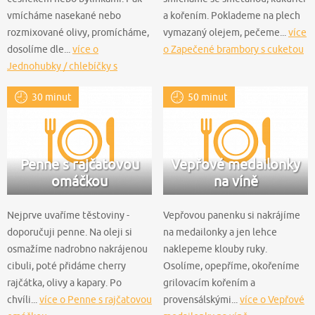
vmícháme nasekané nebo
a kořením. Poklademe na plech
rozmixované olivy, promícháme,
vymazaný olejem, pečeme...
více
dosolíme dle...
více o
o Zapečené brambory s cuketou
Jednohubky / chlebíčky s
olivovou pomazánkou
30 minut
50 minut
Penne s rajčatovou
Vepřové medailonky
omáčkou
na víně
Nejprve uvaříme těstoviny -
Vepřovou panenku si nakrájíme
doporučuji penne. Na oleji si
na medailonky a jen lehce
osmažíme nadrobno nakrájenou
naklepeme klouby ruky.
cibuli, poté přidáme cherry
Osolíme, opepříme, okořeníme
rajčátka, olivy a kapary. Po
grilovacím kořením a
chvíli...
více o Penne s rajčatovou
provensálskými...
více o Vepřové