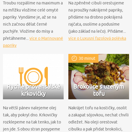
Troubu rozpálíme na maximum a
Na zpěněné cibuli orestujeme
na mřížku vložíme celé omyté
na proužky nakrájené papriky,
papriky. Vyndáme je, až se na
přidáme na drobno pokrájená
nich začnou dělat černé
rajčata, osolíme a podusíme
puchýře. Vložíme do mísy a
(jako základ na lečo). Přidáme...
přetáhneme...
více o Marinované
více o Luxusní fazolová polévka
papriky
30 minut
Rychlé provensálské
Brokolice s uzeným
krkovičky
tofu
Na větší pánev nalejeme olej
Nakrájet tofu na kostičky, osolit
tak, aby pokryl dno. Krkovičky
a zakapat sójovkou, nechat chvíli
rozklepeme na tak tenko, jak to
odležet. Na oleji orestovat
jen jde. S obou stran posypeme
cibulku a pak přidat brokolici,