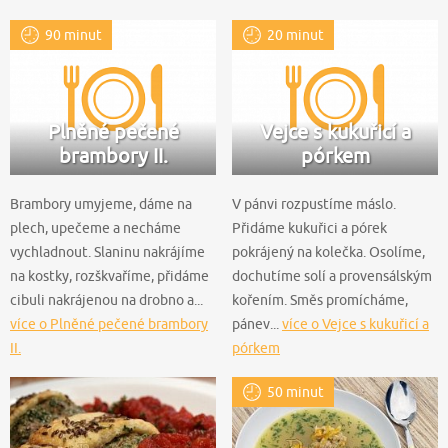
90 minut
20 minut
Plněné pečené
Vejce s kukuřicí a
brambory II.
pórkem
Brambory umyjeme, dáme na
V pánvi rozpustíme máslo.
plech, upečeme a necháme
Přidáme kukuřici a pórek
vychladnout. Slaninu nakrájíme
pokrájený na kolečka. Osolíme,
na kostky, rozškvaříme, přidáme
dochutíme solí a provensálským
cibuli nakrájenou na drobno a...
kořením. Směs promícháme,
více o Plněné pečené brambory
pánev...
více o Vejce s kukuřicí a
II.
pórkem
50 minut