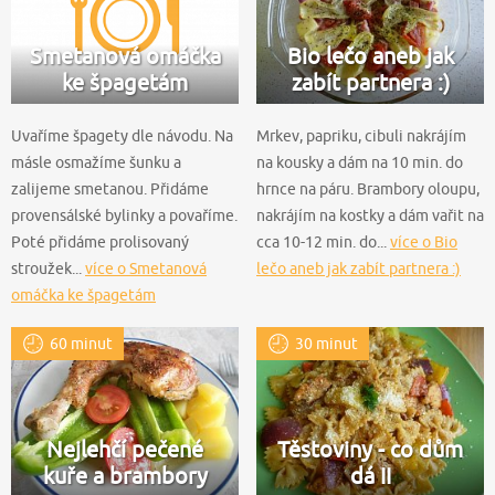
Smetanová omáčka
Bio lečo aneb jak
ke špagetám
zabít partnera :)
Uvaříme špagety dle návodu. Na
Mrkev, papriku, cibuli nakrájím
másle osmažíme šunku a
na kousky a dám na 10 min. do
zalijeme smetanou. Přidáme
hrnce na páru. Brambory oloupu,
provensálské bylinky a povaříme.
nakrájím na kostky a dám vařit na
Poté přidáme prolisovaný
cca 10-12 min. do...
více o Bio
stroužek...
více o Smetanová
lečo aneb jak zabít partnera :)
omáčka ke špagetám
60 minut
30 minut
Nejlehčí pečené
Těstoviny - co dům
kuře a brambory
dá II