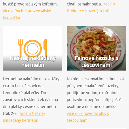
hustě provensálským kořením...
chvíli osmahnout a...
více o
více o Rychlé provensálské
Brokolice s uzeným tofu
krkovičky
Náš nej nakládaný
Fajnové fazolky s
hermelín
těstovinami
Hermelíny nakrájím na kostičky
Na oleji zesklovatíme cibuli, pak
cca 1x1 cm, česnek na
přisypeme nakrájené fazolky,
tenoulinké plátečky. Do
podlijeme vodou, okořeníme
zavařovacích skleniček dám na
podravkou, pepřem, příp. ještě
dno plátky česneku, hermelín
osolíme a dusíme do měkka....
(tak 2-3...
více o Náš nej
více o Fajnové fazolky s
nakládaný hermelín
těstovinami