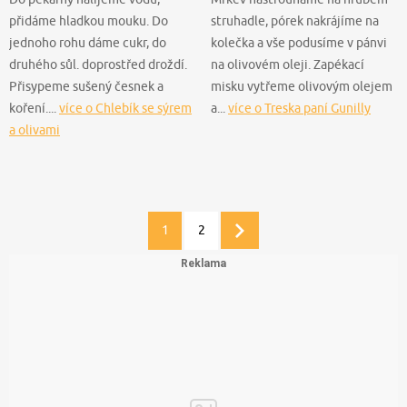
přidáme hladkou mouku. Do
struhadle, pórek nakrájíme na
jednoho rohu dáme cukr, do
kolečka a vše podusíme v pánvi
druhého sůl. doprostřed droždí.
na olivovém oleji. Zapékací
Přisypeme sušený česnek a
misku vytřeme olivovým olejem
koření....
více o Chlebík se sýrem
a...
více o Treska paní Gunilly
a olivami
1
2
Další
stránka