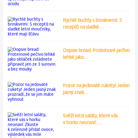
Rychlé buchty s broskvemi: 5
receptů na sladké…
Oopsie bread: Proteinové pečivo
lehké jako…
Pozor na jedovaté cukety! Jeden
jasný znak…
Svěží letní saláty, které vás
v horku neunaví:…