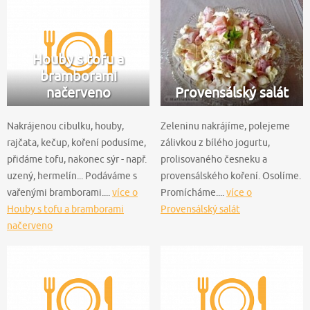
Houby s tofu a
bramborami
načerveno
Provensálský salát
Nakrájenou cibulku, houby,
Zeleninu nakrájíme, polejeme
rajčata, kečup, koření podusíme,
zálivkou z bílého jogurtu,
přidáme tofu, nakonec sýr - např.
prolisovaného česneku a
uzený, hermelín... Podáváme s
provensálského koření. Osolíme.
vařenými bramborami....
více o
Promícháme....
více o
Houby s tofu a bramborami
Provensálský salát
načerveno