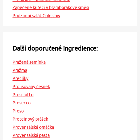
Zapečené kuřecí v bramborákové směsi
Podzimní salát Coleslaw
Další doporučené ingredience:
Pražená semínka
Pražma
Preclíky
Prolisovaný česnek
Prosciutto
Prosecco
Proso
Proteinový prášek
Provensálská omáčka
Provensálská pasta