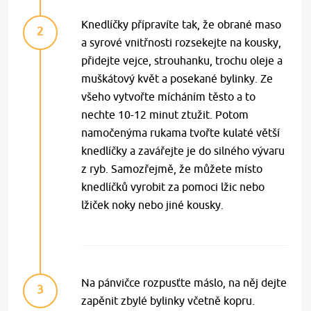
Knedlíčky přípravíte tak, že obrané maso
2
a syrové vnitřnosti rozsekejte na kousky,
přidejte vejce, strouhanku, trochu oleje a
muškátový květ a posekané bylinky. Ze
všeho vytvořte mícháním těsto a to
nechte 10-12 minut ztužit. Potom
namočenýma rukama tvořte kulaté větší
knedlíčky a zavářejte je do silného vývaru
z ryb. Samozřejmě, že můžete místo
knedlíčků vyrobit za pomoci lžic nebo
lžiček noky nebo jiné kousky.
Na pánvičce rozpusťte máslo, na něj dejte
3
zapěnit zbylé bylinky včetně kopru.