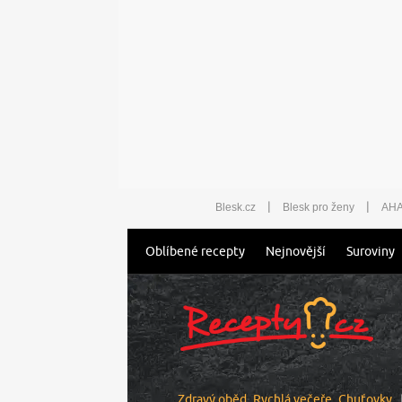
|
|
Blesk.cz
Blesk pro ženy
AHA
Oblíbené recepty
Nejnovější
Suroviny
Zdravý oběd
Rychlá večeře
Chuťovky