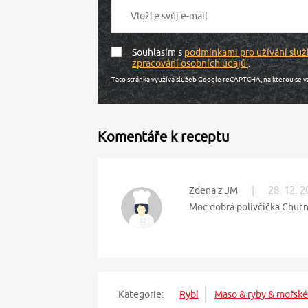
Souhlasím s
podmínkami pro užívání služ
zpracování osobních údajů
.
Tato stránka využívá služeb Google reCAPTCHA, na kterou se v
Komentáře k receptu
|
28. 12. 
Zdena z JM
Moc dobrá polívčička.Chutna
Kategorie:
Rybí
Maso & ryby & mořské