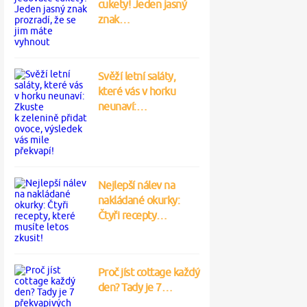
cukety! Jeden jasný
znak…
Svěží letní saláty,
které vás v horku
neunaví:…
Nejlepší nálev na
nakládané okurky:
Čtyři recepty…
Proč jíst cottage každý
den? Tady je 7…