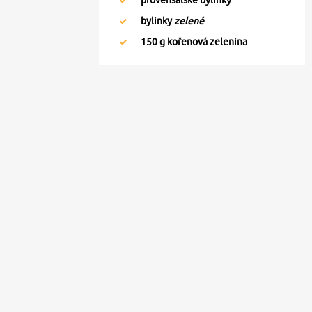
bylinky
zelené
150
g kořenová zelenina