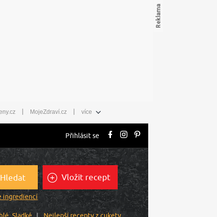
|
|
eny.cz
MojeZdraví.cz
více
Přihlásit se
Vložit recept
Hledat
 ingrediencí
hlé
Sladké
Nejlepší recepty z cukety