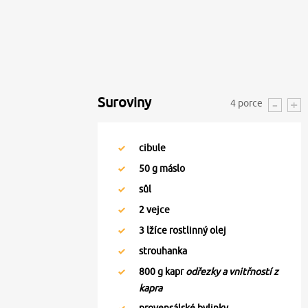
Suroviny
4
porce
cibule
50
g máslo
sůl
2
vejce
3
lžíce rostlinný olej
strouhanka
800
g kapr
odřezky a vnitřností z
kapra
provensálské bylinky