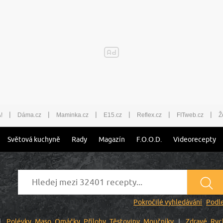
|
|
|
|
|
|
!
Dáma.cz
Maminka.cz
E15.cz
Reflex.cz
FITweb.cz
Ž
Světová kuchyně
Rady
Magazín
F.O.O.D.
Videorecepty
Pokročilé vyhledávání
Podle
Polévky
Maso
Omáčky
Přílohy
Těstoviny
Moučníky
Zdravé
Ryc