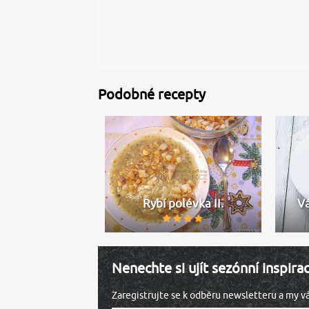
Podobné recepty
Rybí polévka II.
Vá
Nenechte si ujít sezónní inspira
Zaregistrujte se k odběru newsletteru a my 