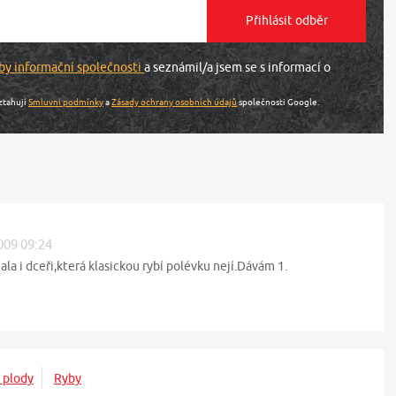
by informační společnosti
a seznámil/a jsem se s informací o
ztahují
Smluvní podmínky
a
Zásady ochrany osobních údajů
společnosti Google.
2009 09:24
la i dceři,která klasickou rybí polévku nejí.Dávám 1.
 plody
Ryby