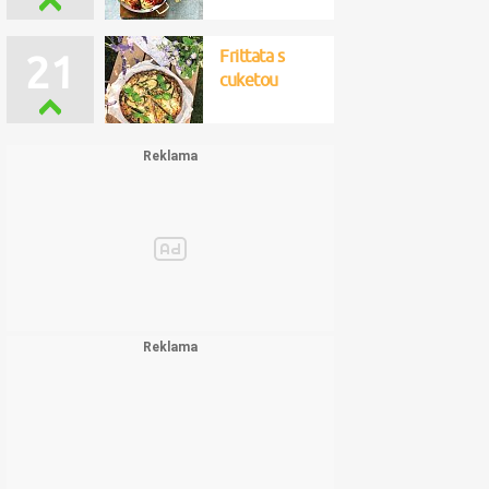
Frittata s
21
cuketou