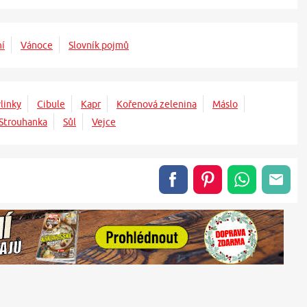
ní
Vánoce
Slovník pojmů
linky
Cibule
Kapr
Kořenová zelenina
Máslo
Strouhanka
Sůl
Vejce