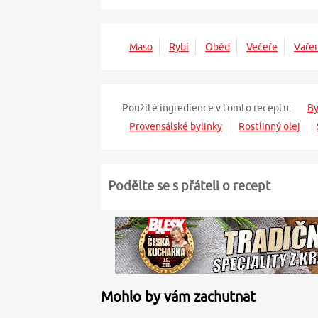
Maso
Rybí
Oběd
Večeře
Vaře
Použité ingredience v tomto receptu:
By
Provensálské bylinky
Rostlinný olej
Podělte se s přáteli o recept
Mohlo by vám zachutnat