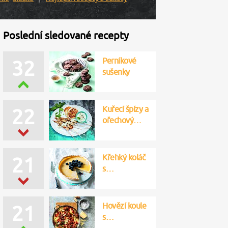
Poslední sledované recepty
Perníkové
32
sušenky
Kuřecí špízy a
22
ořechový…
Křehký koláč
21
s…
Hovězí koule
21
s…