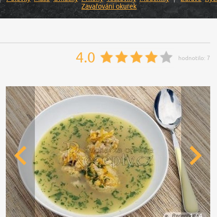
Zavařování okurek
4.0
hodnotilo:
7
1 / 4