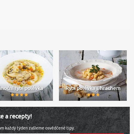
noční rybí polévka
Rybí polévka s hrachem
ce a recepty!
vám každý týden zašleme osvědčené tipy.