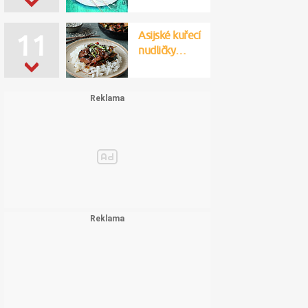
Asijské kuřecí
11
nudličky…