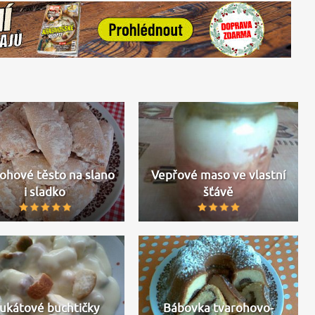
ohové těsto na slano
Vepřové maso ve vlastní
i sladko
šťávě
ukátové buchtičky
Bábovka tvarohovo-