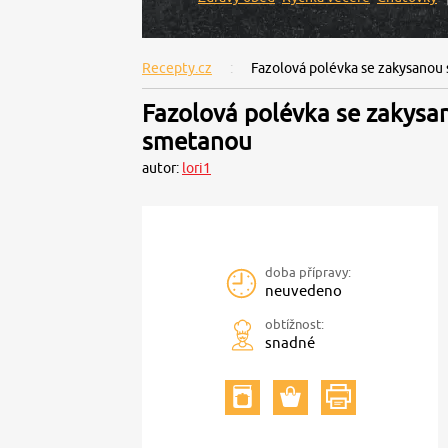
Recepty.cz
Fazolová polévka se zakysanou
Fazolová polévka se zakysa
smetanou
autor:
lori1
doba přípravy:
neuvedeno
obtížnost:
snadné