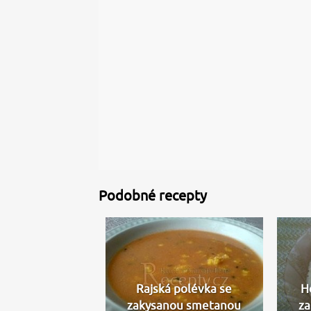
Podobné recepty
Rajská polévka se
H
zakysanou smetanou
z