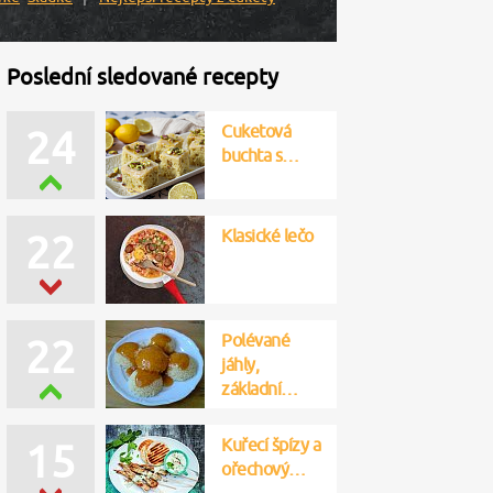
Poslední sledované recepty
Cuketová
24
buchta s…
Klasické lečo
22
Polévané
22
jáhly,
základní…
Kuřecí špízy a
15
ořechový…