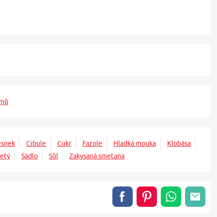
jmů
esnek
Cibule
Cukr
Fazole
Hladká mouka
Klobása
etý
Sádlo
Sůl
Zakysaná smetana