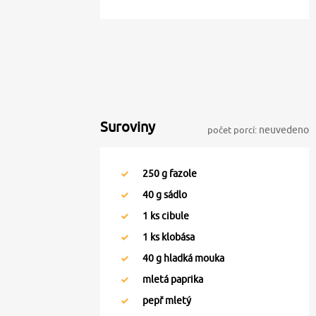
Suroviny
počet porcí:
neuvedeno
250
g fazole
40
g sádlo
1
ks cibule
1
ks klobása
40
g hladká mouka
mletá paprika
pepř mletý