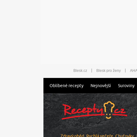
|
|
Blesk.cz
Blesk pro ženy
AHA
Oblíbené recepty
Nejnovější
Suroviny
Zdravý oběd
Rychlá večeře
Chuťovky