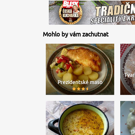
Mohlo by vám zachutnat
Tvar
Prezidentské maso
D