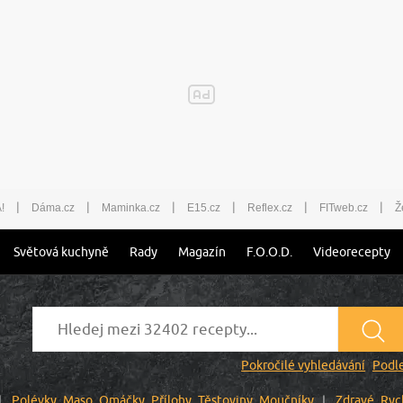
|
|
|
|
|
|
!
Dáma.cz
Maminka.cz
E15.cz
Reflex.cz
FITweb.cz
Ž
Světová kuchyně
Rady
Magazín
F.O.O.D.
Videorecepty
Pokročilé vyhledávání
Podle
Polévky
Maso
Omáčky
Přílohy
Těstoviny
Moučníky
Zdravé
Ryc