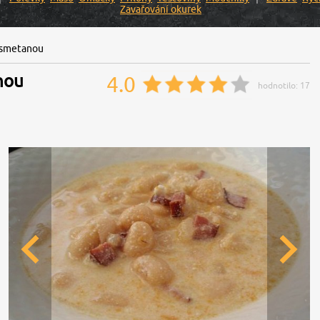
Zavařování okurek
 smetanou
nou
4.0
hodnotilo:
17