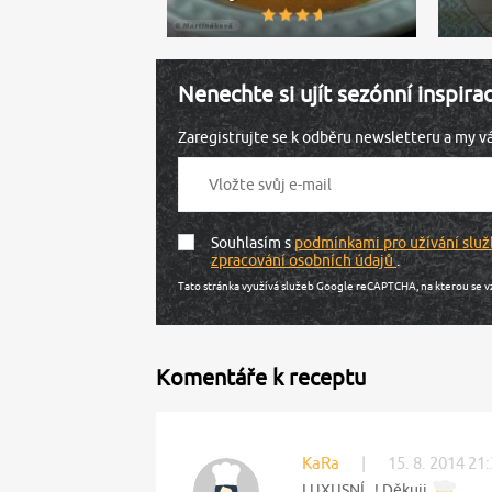
Nenechte si ujít sezónní inspira
Zaregistrujte se k odběru newsletteru a my 
Souhlasím s
podmínkami pro užívání služ
zpracování osobních údajů
.
Tato stránka využívá služeb Google reCAPTCHA, na kterou se v
Komentáře k receptu
KaRa
|
15. 8. 2014 21
LUXUSNÍ...! Děkuji