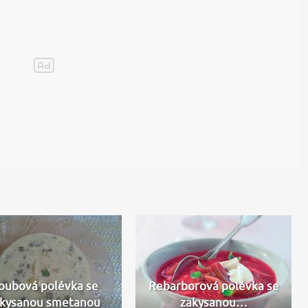
oubová polévka se
Rebarborová polévka se
akysanou smetanou
zakysanou…