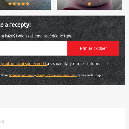
ce a recepty!
vám každý týden zašleme osvědčené tipy.
by informační společnosti
a seznámil/a jsem se s informací o
ztahují
Smluvní podmínky
a
Zásady ochrany osobních údajů
společnosti Google.
:30