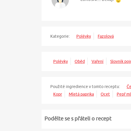
Kategorie:
Polévky
Fazolová
Polévky
Oběd
Vaření
Slovník po
Použité ingredience v tomto receptu:
Č
Kopr
Mletá paprika
Ocet
Pepř ml
Podělte se s přáteli o recept