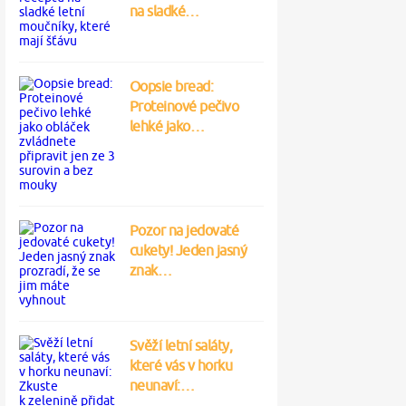
na sladké…
Oopsie bread:
Proteinové pečivo
lehké jako…
Pozor na jedovaté
cukety! Jeden jasný
znak…
Svěží letní saláty,
které vás v horku
neunaví:…