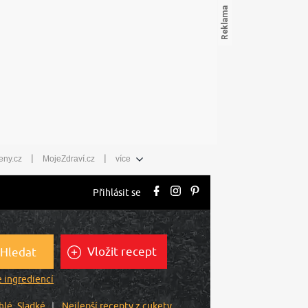
|
|
eny.cz
MojeZdraví.cz
více
Přihlásit se
Vložit recept
Hledat
 ingrediencí
hlé
Sladké
Nejlepší recepty z cukety