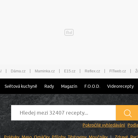
|
|
|
|
|
|
!
Dáma.cz
Maminka.cz
E15.cz
Reflex.cz
FITweb.cz
Ž
Světová kuchyně
Rady
Magazín
F.O.O.D.
Videorecepty
Pokročilé vyhledávání
Podle
Polévky
Maso
Omáčky
Přílohy
Těstoviny
Moučníky
Zdravé
Ryc