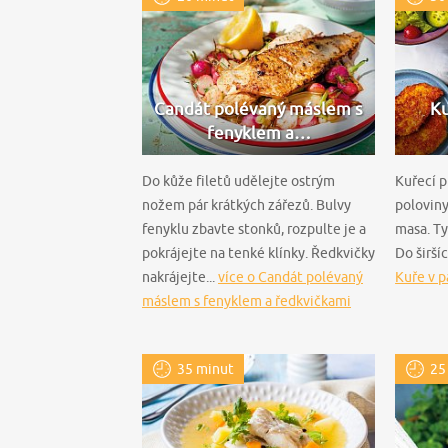
Candát polévaný máslem s
Ku
fenyklem a…
Do kůže filetů udělejte ostrým
Kuřecí p
nožem pár krátkých zářezů. Bulvy
poloviny
fenyklu zbavte stonků, rozpulte je a
masa. Ty
pokrájejte na tenké klínky. Ředkvičky
Do širší
nakrájejte...
více o Candát polévaný
Kuře v 
máslem s fenyklem a ředkvičkami
35 minut
25