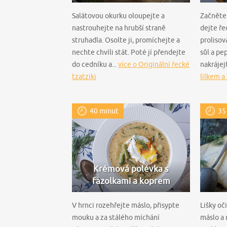
Salátovou okurku oloupejte a
Začněte 
nastrouhejte na hrubší straně
dejte ře
struhadla. Osolte ji, promíchejte a
prolisov
nechte chvíli stát. Poté jí přendejte
sůl a pe
do cedníku a...
více o Originální řecké
nakrájejt
tzatziki
lilkem a
40 minut
35
Krémová polévka s
fazolkami a koprem
V hrnci rozehřejte máslo, přisypte
Lišky oč
mouku a za stálého míchání
máslo a