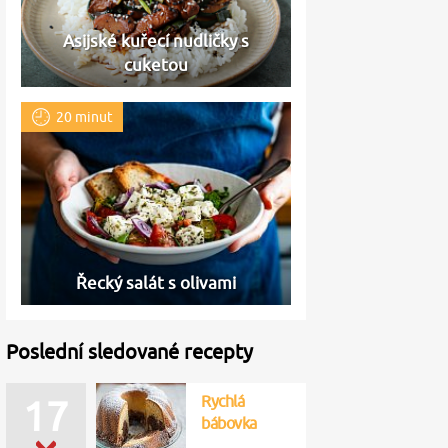
Asijské kuřecí nudličky s
cuketou
20 minut
Řecký salát s olivami
Poslední sledované recepty
Rychlá
17
bábovka