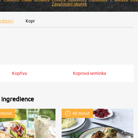
Zavařování okurek
ediencí
Kopr
Kopřiva
Koprová semínka
 ingredience
 minut
40 minut