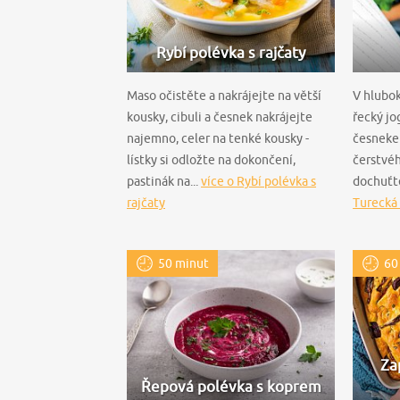
Rybí polévka s rajčaty
Maso očistěte a nakrájejte na větší
V hlubo
kousky, cibuli a česnek nakrájejte
řecký jo
najemno, celer na tenké kousky -
česneke
lístky si odložte na dokončení,
čerstvéh
pastinák na...
více o Rybí polévka s
dochuťte
rajčaty
Turecká
50 minut
60
Za
Řepová polévka s koprem