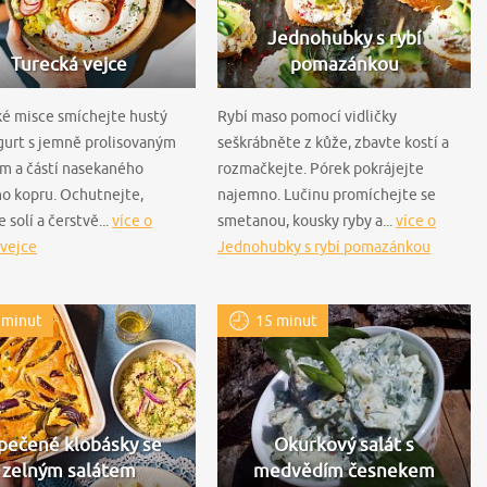
Jednohubky s rybí
Turecká vejce
pomazánkou
ké misce smíchejte hustý
Rybí maso pomocí vidličky
gurt s jemně prolisovaným
seškrábněte z kůže, zbavte kostí a
m a částí nasekaného
rozmačkejte. Pórek pokrájejte
o kopru. Ochutnejte,
najemno. Lučinu promíchejte se
 solí a čerstvě...
více o
smetanou, kousky ryby a...
více o
 vejce
Jednohubky s rybí pomazánkou
 minut
15 minut
pečené klobásky se
Okurkový salát s
zelným salátem
medvědím česnekem