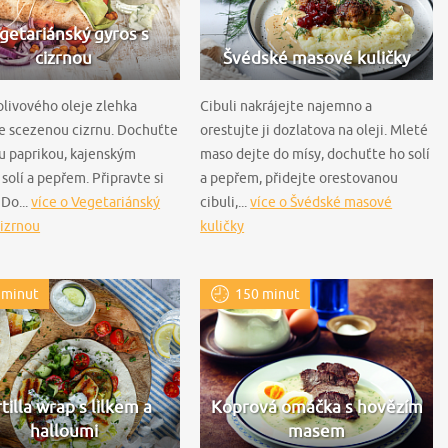
getariánský gyros s
cizrnou
Švédské masové kuličky
 olivového oleje zlehka
Cibuli nakrájejte najemno a
e scezenou cizrnu. Dochuťte
orestujte ji dozlatova na oleji. Mleté
ou paprikou, kajenským
maso dejte do mísy, dochuťte ho solí
solí a pepřem. Připravte si
a pepřem, přidejte orestovanou
 Do...
více o Vegetariánský
cibuli,...
více o Švédské masové
cizrnou
kuličky
 minut
150 minut
tilla wrap s lilkem a
Koprová omáčka s hovězím
halloumi
masem