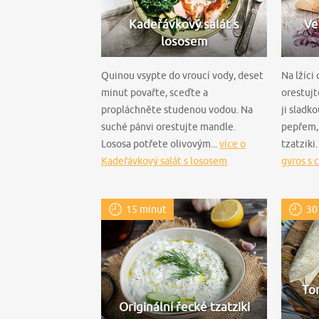
Kadeřávkový salát s
Ve
lososem
Quinou vsypte do vroucí vody, deset
Na lžíci
minut povařte, sceďte a
orestujt
propláchněte studenou vodou. Na
ji sladk
suché pánvi orestujte mandle.
pepřem, 
Lososa potřete olivovým...
více o
tzatziki.
Kadeřávkový salát s lososem
gyros s 
15 minut
30
Tor
Originální řecké tzatziki