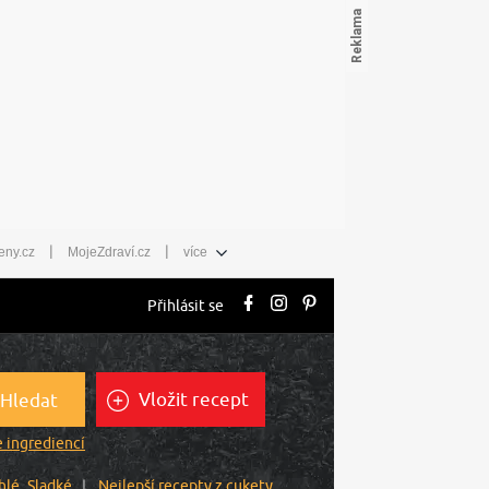
|
|
eny.cz
MojeZdraví.cz
více
Přihlásit se
Vložit recept
Hledat
 ingrediencí
hlé
Sladké
Nejlepší recepty z cukety