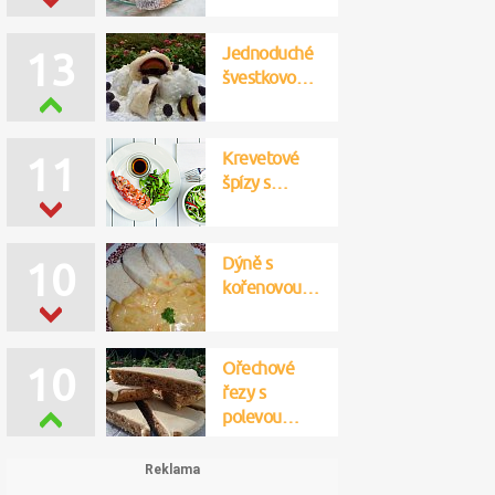
Jednoduché
13
švestkovo…
Krevetové
11
špízy s…
Dýně s
10
kořenovou…
Ořechové
10
řezy s
polevou…