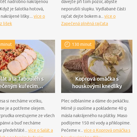
atět nadrobno nakrájenou
dávejte při tom pozor, abyste
 Když je šalotka hotová,
neporušili slupku. Vydlabané části
nakrájené lišky....
více o
rajčat dejte bokem a...
více o
z lišek
Zapečená plněná rajčata
 minut
130 minut
lát a la Tabouleh s
Koprová omáčka s
ečeným kuřecím…
houskovými knedlíky
rsa si necháme vcelku,
Plec odblaníme a dáme do pekáčku.
me je a potřeme olejem.
Mírně ji osolíme a poklademe 40 g
 zprudka orestujeme ze všech
másla nakrájeného na plátky. Maso
a pánvi a buď necháme
podlijeme 150 ml vody a přiklopíme.
v předehřáté...
více o Salát a
Pečeme v...
více o Koprová omáčka s