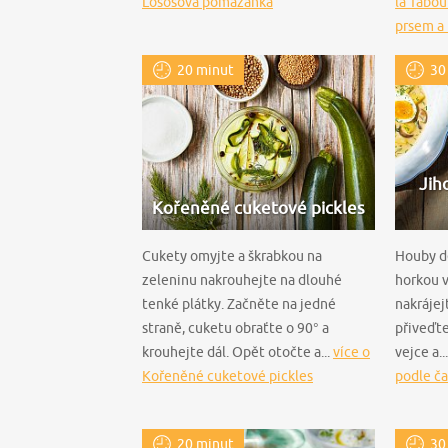
Lososová pomazánka
la Tabo
prsem a 
20 minut
30
Jih
Kořeněné cuketové pickles
Cukety omyjte a škrabkou na
Houby de
zeleninu nakrouhejte na dlouhé
horkou 
tenké plátky. Začněte na jedné
nakrájej
straně, cuketu obraťte o 90° a
přiveďte
krouhejte dál. Opět otočte a...
více o
vejce a..
Kořeněné cuketové pickles
podle ča
20 minut
30