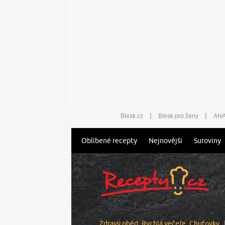
|
|
Blesk.cz
Blesk pro ženy
AHA
Oblíbené recepty
Nejnovější
Suroviny
Zdravý oběd
Rychlá večeře
Chuťovky