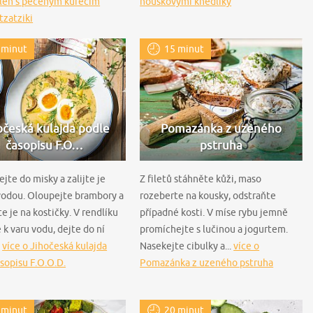
uleh s pečeným kuřecím
houskovými knedlíky
tzatziki
 minut
15 minut
očeská kulajda podle
Pomazánka z uzeného
časopisu F.O…
pstruha
jte do misky a zalijte je
Z filetů stáhněte kůži, maso
vodou. Oloupejte brambory a
rozeberte na kousky, odstraňte
te je na kostičky. V rendlíku
případné kosti. V míse rybu jemně
 k varu vodu, dejte do ní
promíchejte s lučinou a jogurtem.
.
více o Jihočeská kulajda
Nasekejte cibulky a...
více o
sopisu F.O.O.D.
Pomazánka z uzeného pstruha
 minut
20 minut