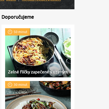
Doporučujeme
50 minut
Zelné flíčky zapečené s uzeným
30 minut