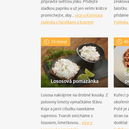
připravte světlou jíšku. Přidejte
zesklov
sladkou papriku a už jen velmi krátce
šalotku.
promíchejte, aby...
více o Krémová
přidáme 
polévka s fazolkami a koprem
Polévka 
10 minut
40
Sa
Lososová pomazánka
p
Lososa nakrájíme na drobné kousky. Z
Kuřecí p
poloviny limety vymačkáme šťávu.
okoření
Kopr a jarní cibulku nasekáme
Poté je
najemno. Tvaroh smícháme s
stran n
lososem, limetkovou...
více o
dodělat 