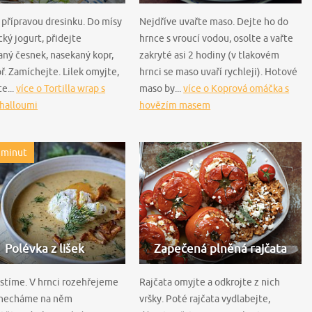
přípravou dresinku. Do mísy
Nejdříve uvařte maso. Dejte ho do
cký jogurt, přidejte
hrnce s vroucí vodou, osolte a vařte
aný česnek, nasekaný kopr,
zakryté asi 2 hodiny (v tlakovém
př. Zamíchejte. Lilek omyjte,
hrnci se maso uvaří rychleji). Hotové
e...
více o Tortilla wrap s
maso by...
více o Koprová omáčka s
 halloumi
hovězím masem
 minut
Polévka z lišek
Zapečená plněná rajčata
istíme. V hrnci rozehřejeme
Rajčata omyjte a odkrojte z nich
 necháme na něm
vršky. Poté rajčata vydlabejte,