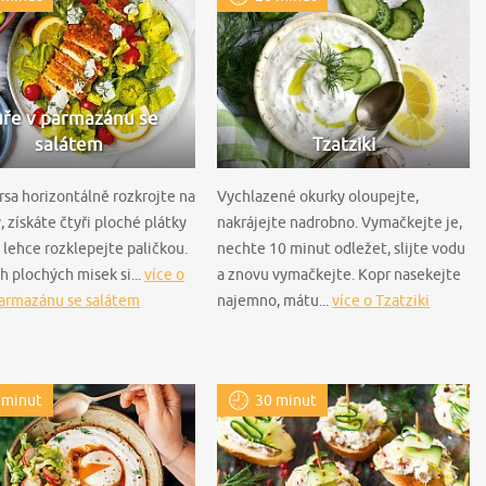
ře v parmazánu se
salátem
Tzatziki
rsa horizontálně rozkrojte na
Vychlazené okurky oloupejte,
, získáte čtyři ploché plátky
nakrájejte nadrobno. Vymačkejte je,
 lehce rozklepejte paličkou.
nechte 10 minut odležet, slijte vodu
ch plochých misek si...
více o
a znovu vymačkejte. Kopr nasekejte
parmazánu se salátem
najemno, mátu...
více o Tzatziki
 minut
30 minut