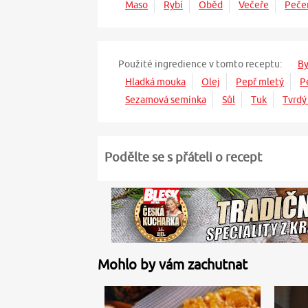
Maso
Rybí
Oběd
Večeře
Peče
Použité ingredience v tomto receptu:
By
Hladká mouka
Olej
Pepř mletý
P
Sezamová semínka
Sůl
Tuk
Tvrdý
Podělte se s přáteli o recept
Mohlo by vám zachutnat