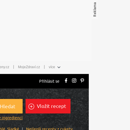
|
|
eny.cz
MojeZdraví.cz
více
Přihlásit se
Vložit recept
Hledat
 ingrediencí
hlé
Sladké
Nejlepší recepty z cukety