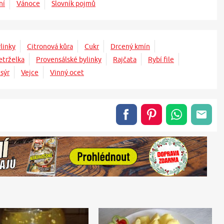
ní
Vánoce
Slovník pojmů
linky
Citronová kůra
Cukr
Drcený kmín
etrželka
Provensálské bylinky
Rajčata
Rybí file
 sýr
Vejce
Vinný ocet