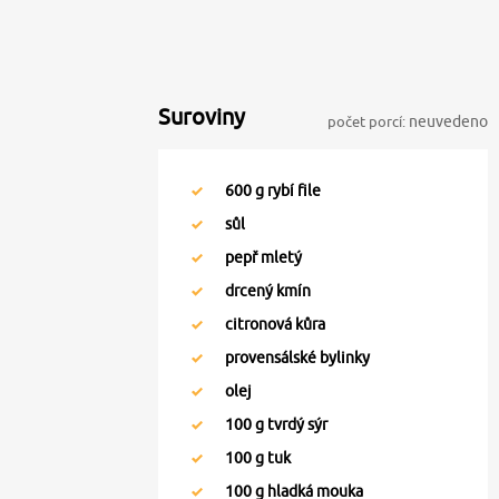
Suroviny
počet porcí:
neuvedeno
600
g rybí file
sůl
pepř mletý
drcený kmín
citronová kůra
provensálské bylinky
olej
100
g tvrdý sýr
100
g tuk
100
g hladká mouka