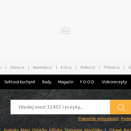
|
|
|
|
|
|
!
Dáma.cz
Maminka.cz
E15.cz
Reflex.cz
FITweb.cz
Ž
Světová kuchyně
Rady
Magazín
F.O.O.D.
Videorecepty
Pokročilé vyhledávání
Podle
Polévky
Maso
Omáčky
Přílohy
Těstoviny
Moučníky
Zdravé
Ryc