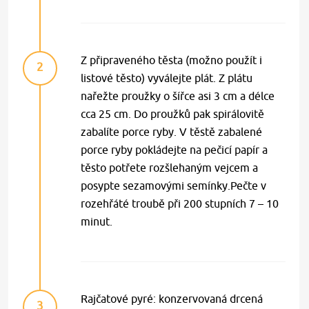
Z připraveného těsta (možno použít i
2
listové těsto) vyválejte plát. Z plátu
nařežte proužky o šířce asi 3 cm a délce
cca 25 cm. Do proužků pak spirálovitě
zabalíte porce ryby. V těstě zabalené
porce ryby pokládejte na pečicí papír a
těsto potřete rozšlehaným vejcem a
posypte sezamovými semínky.Pečte v
rozehřáté troubě při 200 stupních 7 – 10
minut.
Rajčatové pyré: konzervovaná drcená
3