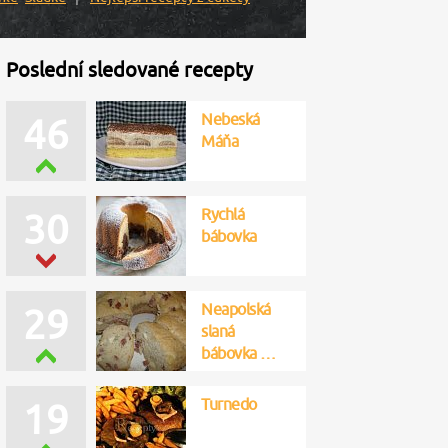
Poslední sledované recepty
Nebeská
46
Máňa
Rychlá
30
bábovka
Neapolská
29
slaná
bábovka …
Turnedo
19