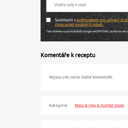
Souhlasím s
podmínkami pro užívání služ
zpracování osobních údajů
.
Tato stránka využívá služeb Google reCAPTCHA, na kterou se v
Komentáře k receptu
Nejsou zde zatím žádné komentáře.
Kategorie:
Maso & ryby & mořské plody