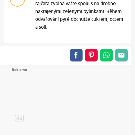
rajčata zvolna vařte spolu s na drobno
nakrájenými zelenými bylinkami. Během
odvařování pyré dochuťte cukrem, octem
a solí.