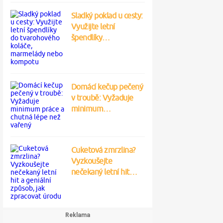
Sladký poklad u cesty:
Využijte letní
špendlíky…
Domácí kečup pečený
v troubě: Vyžaduje
minimum…
Cuketová zmrzlina?
Vyzkoušejte
nečekaný letní hit…