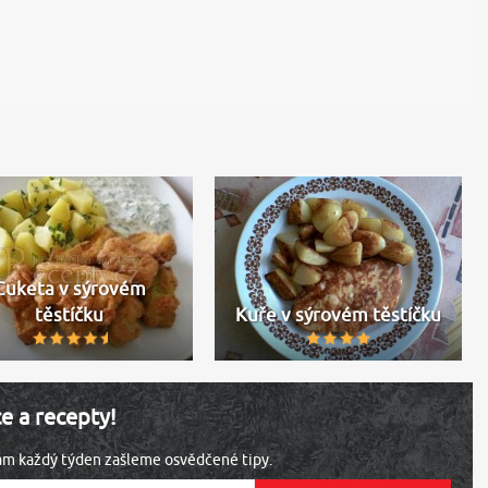
Cuketa v sýrovém
těstíčku
Kuře v sýrovém těstíčku
ce a recepty!
vám každý týden zašleme osvědčené tipy.