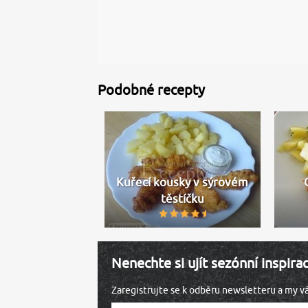
Podobné recepty
Kuřecí kousky v sýrovém
těstíčku
Nenechte si ujít sezónní inspira
Zaregistrujte se k odběru newsletteru a my 