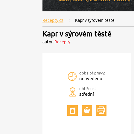
Recepty.cz
Kapr v sýrovém těstě
Kapr v sýrovém těstě
autor:
Recepty
doba přípravy:
neuvedeno
obtížnost:
střední