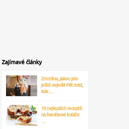
Zajímavé články
Zmrzlina, jakou jste
ještě nejedli! Pět míst,
kde…
10 nejlepších receptů
na švestkové koláče:
…