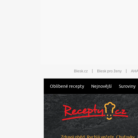
|
|
Blesk.cz
Blesk pro ženy
AHA
Oblíbené recepty
Nejnovější
Suroviny
Zdravý oběd
Rychlá večeře
Chuťovky