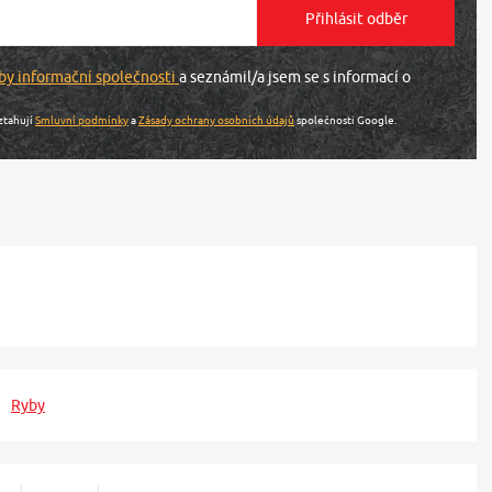
by informační společnosti
a seznámil/a jsem se s informací o
ztahují
Smluvní podmínky
a
Zásady ochrany osobních údajů
společnosti Google.
Ryby