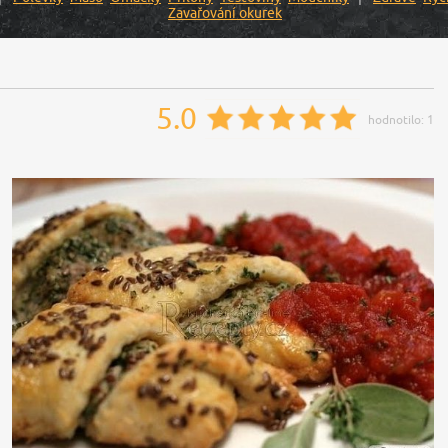
Zavařování okurek
5.0
hodnotilo:
1