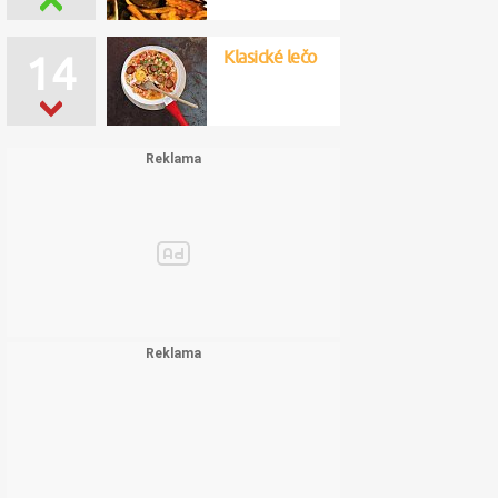
Klasické lečo
14