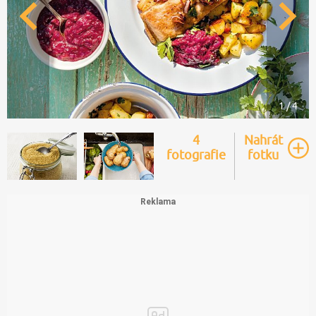
1 / 4
4
Nahrát
fotografie
fotku