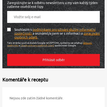
Zaregistrujte se k odběru newsletteru a my vám každý týden
zašleme osvědčené tipy.
Souhlasím s
podmínkami pro užívání služby informační
společnosti
a seznámil/a jsem se s informací o
zpracování
osobních údajů
.
Tato stránka využívá služeb Google reCAPTCHA, na kterou se vztahují
Smluvní
podmínky
a
Zásady ochrany osobních údajů
společnosti Google.
Komentáře k receptu
Nejsou zde zatím žádné komentáře.