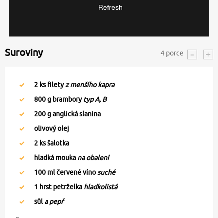
Suroviny
4
porce
2
ks filety
z menšího kapra
800
g brambory
typ A, B
200
g anglická slanina
olivový olej
2
ks šalotka
hladká mouka
na obalení
100
ml červené víno
suché
1
hrst petrželka
hladkolistá
sůl
a pepř