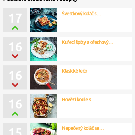
Švestkový koláč s…
17
Kuřecí špízy a ořechový…
16
Klasické lečo
16
Hovězí koule s…
16
Nepečený koláč se…
15