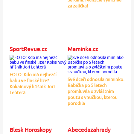
za zajíčka!
SportRevue.cz
Maminka.cz
FOTO: Kdo má nejhezčí
Své dceři odnosila miminko.
babu ve finské lize?
Babička po 5 letech
Kokainový hříšník Jori
promluvila o zvláštním
Lehterä
poutu s vnučkou, kterou
porodila
Blesk Horoskopy
Abecedazahrady