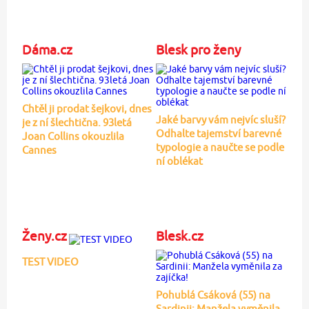
Dáma.cz
Blesk pro ženy
Chtěl ji prodat šejkovi, dnes
Jaké barvy vám nejvíc sluší?
je z ní šlechtična. 93letá
Odhalte tajemství barevné
Joan Collins okouzlila
typologie a naučte se podle
Cannes
ní oblékat
Ženy.cz
Blesk.cz
TEST VIDEO
Pohublá Csáková (55) na
Sardinii: Manžela vyměnila