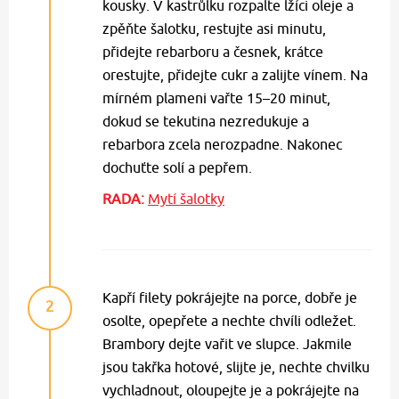
kousky. V kastrůlku rozpalte lžíci oleje a
zpěňte šalotku, restujte asi minutu,
přidejte rebarboru a česnek, krátce
orestujte, přidejte cukr a zalijte vínem. Na
mírném plameni vařte 15–20 minut,
dokud se tekutina nezredukuje a
rebarbora zcela nerozpadne. Nakonec
dochuťte solí a pepřem.
RADA:
Mytí šalotky
Kapří filety pokrájejte na porce, dobře je
2
osolte, opepřete a nechte chvíli odležet.
Brambory dejte vařit ve slupce. Jakmile
jsou takřka hotové, slijte je, nechte chvilku
vychladnout, oloupejte je a pokrájejte na