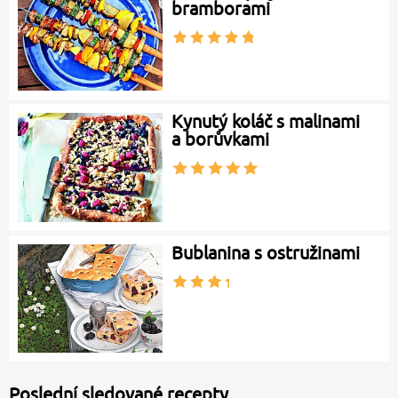
bramborami
Kynutý koláč s malinami
a borůvkami
Bublanina s ostružinami
Poslední sledované recepty