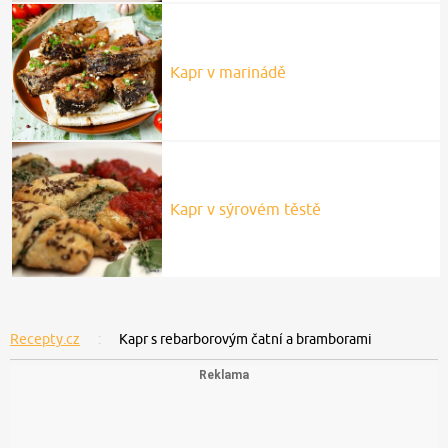
Kapr v marinádě
Kapr v sýrovém těstě
Recepty.cz
Kapr s rebarborovým čatní a bramborami