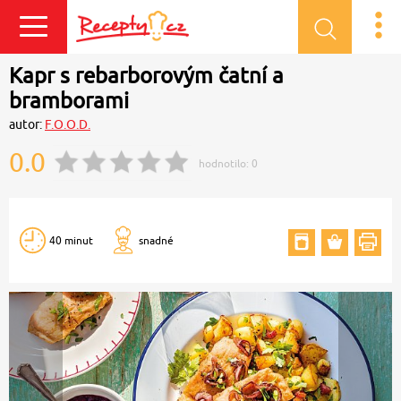
Přihlásit se
Kapr s rebarborovým čatní a
bramborami
autor:
F.O.O.D.
0.0
hodnotilo:
0
40 minut
snadné