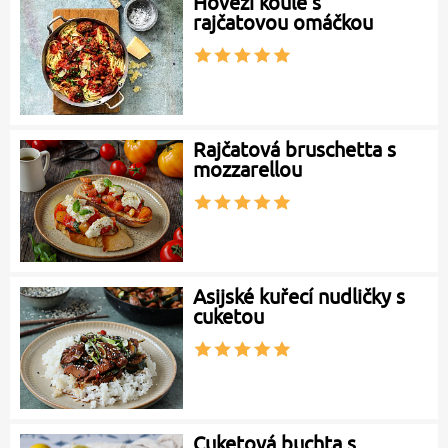
Hovězí koule s
rajčatovou omáčkou
Rajčatová bruschetta s
mozzarellou
Asijské kuřecí nudličky s
cuketou
Cuketová buchta s