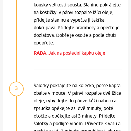
kousky velikosti sousta. Slaninu pokrájejte
na kostičky, v pánvi rozpalte lžíci oleje,
přidejte slaninu a vypečte ji takřka
dokřupava. Přidejte brambory a opečte je
dozlatova. Dobře je osolte a podle chuti
opepřete.
RADA:
Jak na poslední kapku oleje
Šalotky pokrájejte na kolečka, porce kapra
3
obalte v mouce. V pánvi rozpalte dvě lžíce
oleje, ryby dejte do pánve kůží nahoru a
zprudka opékejte asi dvě minuty, poté
otočte a opékejte asi 3 minuty. Přidejte
šalotky a podlijte vínem. Přiveďte k varu a
nechte asi 1–2 minuty probublávat, aby se