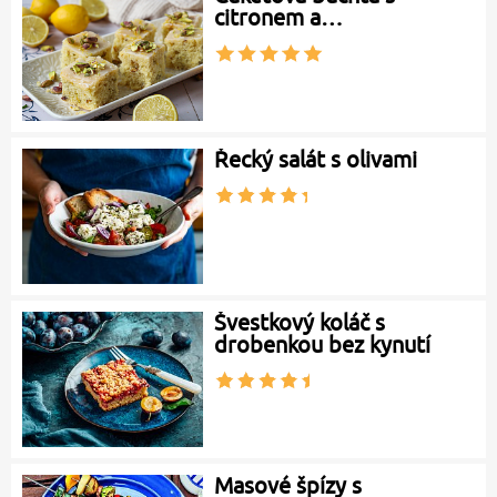
citronem a…
Řecký salát s olivami
Švestkový koláč s
drobenkou bez kynutí
Masové špízy s