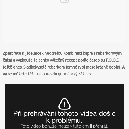
Zpestřete si jídelníček neotřelou kombinací kapra s rebarborovým
čatní a vyzkoušejte tento výtečný recept podle časopisu F.O.O.D.
ještě dnes. Sladkokyselá rebarbora jemné rybí maso krásně doplní. A
vy se můžete těšit na opravdu gurmánský zážitek.