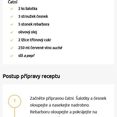
Čatní
2
ks šalotka
3
stroužek česnek
5
stonek rebarbora
olivový olej
2
lžíce třtinový cukr
250
ml červené víno
suché
sůl
a pepř
Postup přípravy receptu
Začněte přípravou čatní. Šalotky a česnek
1
oloupejte a nasekejte nadrobno.
Rebarboru oloupejte a pokrájejte na