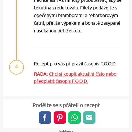
tekutina zredukovala. Filety podávejte s
opečenými bramborami a rebarborovým
čatní, přelité výpekem a bohatě zasypané
nasekanou petrželkou.
Recept pro vás připravil časopis F.O.O.D.
4
RADA:
Chci si koupit aktuální číslo nebo
předplatit časopis F.O.O.D.
Podělte se s přáteli o recept