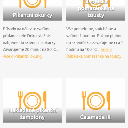
Ďábelská
pomazánka na
Pikantní okurky
tousty
Přísady na nálev rozvaříme,
Vše pomeleme, smícháme a
přidáme celé Deko, vlažné
vaříme 1 hodinu. Potom plníme
nalijeme do sklenic na okurky.
do skleniček a zavařujeme cca 1
Zavařujeme 20 minut na 80°C....
hodinu na 100 °C....
více o
více o Pikantní okurky
Ďábelská pomazánka na tousty
Nakládané pikantní
žampiony
Čalamáda III.