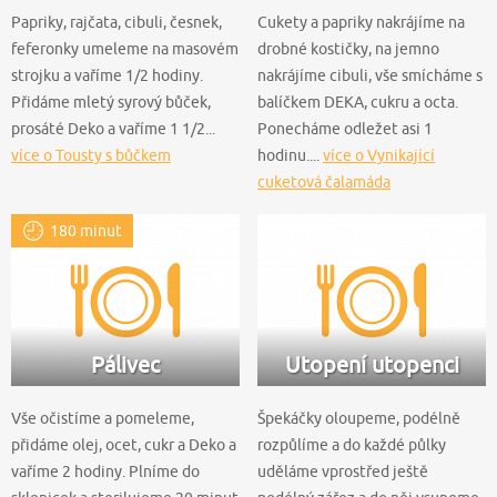
Papriky, rajčata, cibuli, česnek,
Cukety a papriky nakrájíme na
feferonky umeleme na masovém
drobné kostičky, na jemno
strojku a vaříme 1/2 hodiny.
nakrájíme cibuli, vše smícháme s
Přidáme mletý syrový bůček,
balíčkem DEKA, cukru a octa.
prosáté Deko a vaříme 1 1/2...
Ponecháme odležet asi 1
více o Tousty s bůčkem
hodinu....
více o Vynikající
cuketová čalamáda
180 minut
Pálivec
Utopení utopenci
Vše očistíme a pomeleme,
Špekáčky oloupeme, podélně
přidáme olej, ocet, cukr a Deko a
rozpůlíme a do každé půlky
vaříme 2 hodiny. Plníme do
uděláme vprostřed ještě