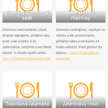
Trvanlivý zeleninový
Čalamáda od
salát
maminky
Zeleninu nastrouháme, cibuli
Zeleninu rozkrájíme - nejlépe na
drobně nakrájíme, přidáme olej,
robotu a vše promícháme,
ocet, cukr a Deko. V še
přidáme nálev a necháme 24
zamícháme, zatížíme a necháme
hodin odležet. Poté plníme do
uležet. V chladu vydrží velmi...
sklenic....
více o Čalamáda od
více o Trvanlivý zeleninový salát
maminky
Topinková čalamáda
Zeleninový rosol