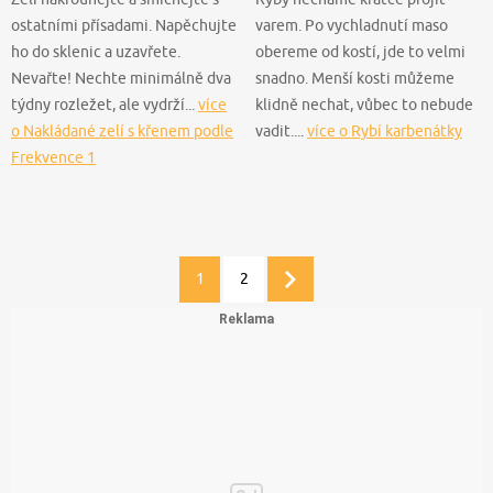
ostatními přísadami. Napěchujte
varem. Po vychladnutí maso
ho do sklenic a uzavřete.
obereme od kostí, jde to velmi
Nevařte! Nechte minimálně dva
snadno. Menší kosti můžeme
týdny rozležet, ale vydrží...
více
klidně nechat, vůbec to nebude
o Nakládané zelí s křenem podle
vadit....
více o Rybí karbenátky
Frekvence 1
1
2
Další
stránka