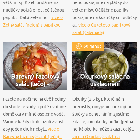
větší mísy. K zelí přidáme na
nebo pokrájíme na plátky do
nudličky pokrájenou, očištěnou
velké mísy. Očištěné papriky
papriku. Další zeleninu...
více o
pokrájíme na kostičky či nudličky
Zelný salát (nejen) s paprikou
a...
více o Cuketovo-paprikový
salát (čalamáda)
60 minut
Barevný fazolový
Okurkový salát na
salát (lečo) -…
uskladnění
Fazole namočíme na dvě hodiny
Okurky (2,5 kg), které nám
do studené vody a poté uvaříme
přerostly, omyjeme, odkrojíme
doměkka v mírně osolené vodě.
špičky a ochutnáním zjistíme,
Vaříme každý druh fazolí zvlášť,
zda nejsou okurky hořké (jedna
aby jeden druh nebyl...
více o
hořká okurka může zkazit celý...
Barevný fazolový salát (lečo) -
více o Okurkový salát na