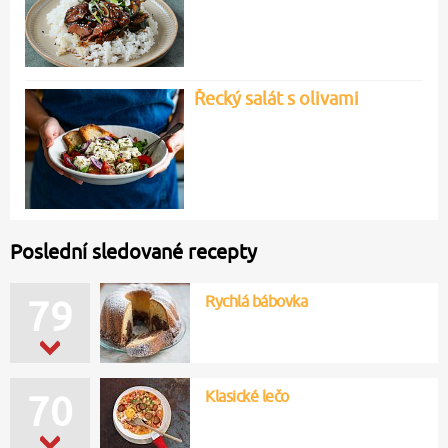
Řecký salát s olivami
Poslední sledované recepty
Rychlá bábovka
78
Klasické lečo
70