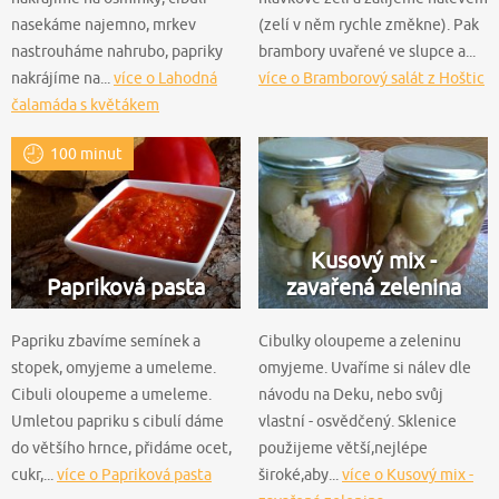
nasekáme najemno, mrkev
(zelí v něm rychle změkne). Pak
nastrouháme nahrubo, papriky
brambory uvařené ve slupce a...
nakrájíme na...
více o Lahodná
více o Bramborový salát z Hoštic
čalamáda s květákem
100 minut
Kusový mix -
Papriková pasta
zavařená zelenina
Papriku zbavíme semínek a
Cibulky oloupeme a zeleninu
stopek, omyjeme a umeleme.
omyjeme. Uvaříme si nálev dle
Cibuli oloupeme a umeleme.
návodu na Deku, nebo svůj
Umletou papriku s cibulí dáme
vlastní - osvědčený. Sklenice
do většího hrnce, přidáme ocet,
použijeme větší,nejlépe
cukr,...
více o Papriková pasta
široké,aby...
více o Kusový mix -