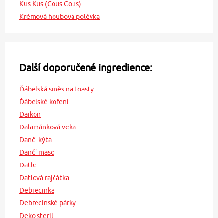
Kus Kus (Cous Cous)
Krémová houbová polévka
Další doporučené ingredience:
Ďábelská směs na toasty
Ďábelské koření
Daikon
Dalamánková veka
Dančí kýta
Dančí maso
Datle
Datlová rajčátka
Debrecinka
Debrecínské párky
Deko steril