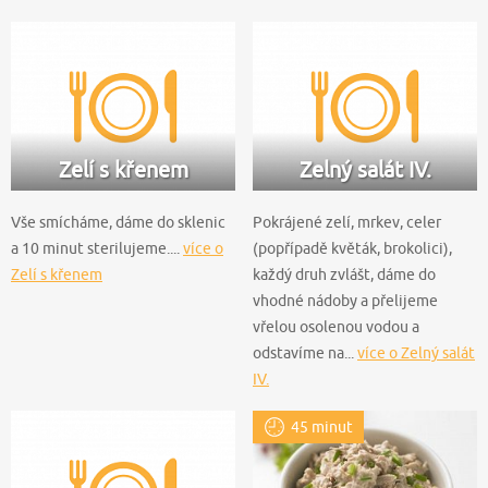
Zelí s křenem
Zelný salát IV.
Vše smícháme, dáme do sklenic
Pokrájené zelí, mrkev, celer
a 10 minut sterilujeme....
více o
(popřípadě květák, brokolici),
Zelí s křenem
každý druh zvlášt, dáme do
vhodné nádoby a přelijeme
vřelou osolenou vodou a
odstavíme na...
více o Zelný salát
IV.
45 minut