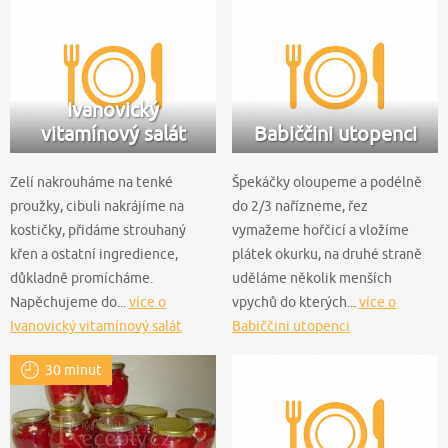
Ivanovický
vitamínový salát
Babiččini utopenci
Zelí nakrouháme na tenké
Špekáčky oloupeme a podélně
proužky, cibuli nakrájíme na
do 2/3 nařízneme, řez
kostičky, přidáme strouhaný
vymažeme hořčicí a vložíme
křen a ostatní ingredience,
plátek okurku, na druhé straně
důkladně promícháme.
uděláme několik menších
Napěchujeme do...
více o
vpychů do kterých...
více o
Ivanovický vitamínový salát
Babiččini utopenci
30 minut