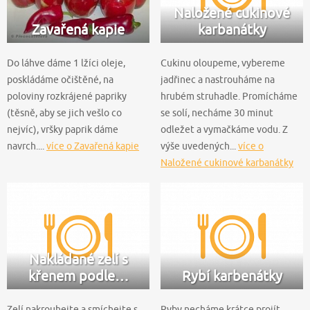
Naložené cukinové
Zavařená kapie
karbanátky
Do láhve dáme 1 lžíci oleje,
Cukinu oloupeme, vybereme
poskládáme očištěné, na
jadřinec a nastrouháme na
poloviny rozkrájené papriky
hrubém struhadle. Promícháme
(těsně, aby se jich vešlo co
se solí, necháme 30 minut
nejvíc), vršky paprik dáme
odležet a vymačkáme vodu. Z
navrch....
více o Zavařená kapie
výše uvedených...
více o
Naložené cukinové karbanátky
Nakládané zelí s
křenem podle…
Rybí karbenátky
Zelí nakrouhejte a smíchejte s
Ryby necháme krátce projít