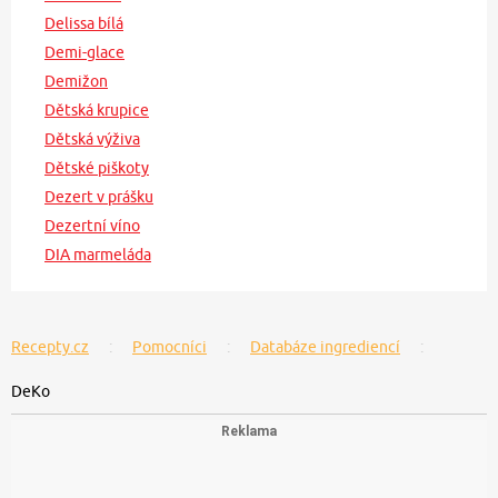
Delissa bílá
Demi-glace
Demižon
Dětská krupice
Dětská výživa
Dětské piškoty
Dezert v prášku
Dezertní víno
DIA marmeláda
Recepty.cz
Pomocníci
Databáze ingrediencí
DeKo