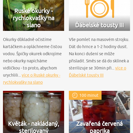
Ruské okurky -
rychlokvašky na
slano
Ďábelské tousty III
Okurky důkladně očistíme
Vše pomlet na masovém strojku.
kartáčkem a opláchneme čistou
Dát do hrnce a 1-2 hodiny dusit.
vodou. Špičky okurek odkrojíme
Na konci dušení se může
nebo okurky napícháme
přisladit. Směs se dá do sklínek a
vidličkou - to proto, abychom
sterilizuje se 30min při...
více o
urychlili...
více o Ruské okurky -
Ďábelské tousty III
rychlokvašky na slano
100 minut
Květák - nakládaný,
Zavařená červená
sterilovaný
paprika