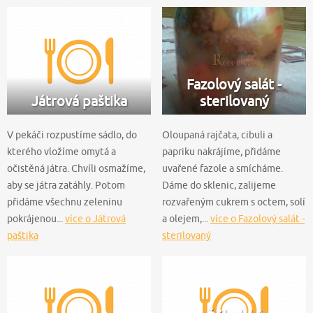
Fazolový salát -
Játrová paštika
sterilovaný
V pekáči rozpustíme sádlo, do
Oloupaná rajčata, cibuli a
kterého vložíme omytá a
papriku nakrájíme, přidáme
očistěná játra. Chvíli osmažíme,
uvařené fazole a smícháme.
aby se játra zatáhly. Potom
Dáme do sklenic, zalijeme
přidáme všechnu zeleninu
rozvařeným cukrem s octem, solí
pokrájenou...
více o Játrová
a olejem,...
více o Fazolový salát -
paštika
sterilovaný