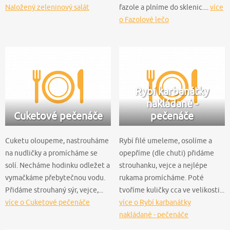
Naložený zeleninový salát
fazole a plníme do sklenic....
více
o Fazolové lečo
Rybí karbanátky
nakládané -
Cuketové pečenáče
pečenáče
Cuketu oloupeme, nastrouháme
Rybí filé umeleme, osolíme a
na nudličky a promícháme se
opepříme (dle chuti) přidáme
solí. Necháme hodinku odležet a
strouhanku, vejce a nejlépe
vymačkáme přebytečnou vodu.
rukama promícháme. Poté
Přidáme strouhaný sýr, vejce,...
tvoříme kuličky cca ve velikosti...
více o Cuketové pečenáče
více o Rybí karbanátky
nakládané - pečenáče