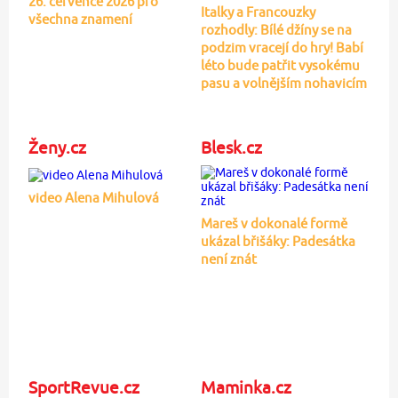
26. července 2026 pro
Italky a Francouzky
všechna znamení
rozhodly: Bílé džíny se na
podzim vracejí do hry! Babí
léto bude patřit vysokému
pasu a volnějším nohavicím
Ženy.cz
Blesk.cz
video Alena Mihulová
Mareš v dokonalé formě
ukázal břišáky: Padesátka
není znát
SportRevue.cz
Maminka.cz