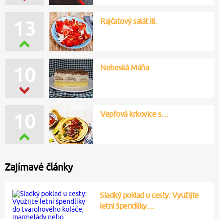
Rajčatový salát III.
11
Nebeská Máňa
10
Vepřová krkovice s…
10
Zajímavé články
Sladký poklad u cesty: Využijte
letní špendlíky…