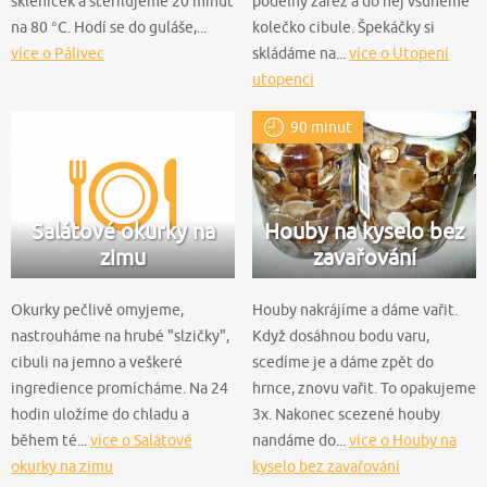
sklenicek a sterilujeme 20 minut
podélný zářez a do něj vsuneme
na 80 °C. Hodí se do guláše,...
kolečko cibule. Špekáčky si
více o Pálivec
skládáme na...
více o Utopení
utopenci
90 minut
Salátové okurky na
Houby na kyselo bez
zimu
zavařování
Okurky pečlivě omyjeme,
Houby nakrájíme a dáme vařit.
nastrouháme na hrubé "slzičky",
Když dosáhnou bodu varu,
cibuli na jemno a veškeré
scedíme je a dáme zpět do
ingredience promícháme. Na 24
hrnce, znovu vařit. To opakujeme
hodin uložíme do chladu a
3x. Nakonec scezené houby
během té...
více o Salátové
nandáme do...
více o Houby na
okurky na zimu
kyselo bez zavařování