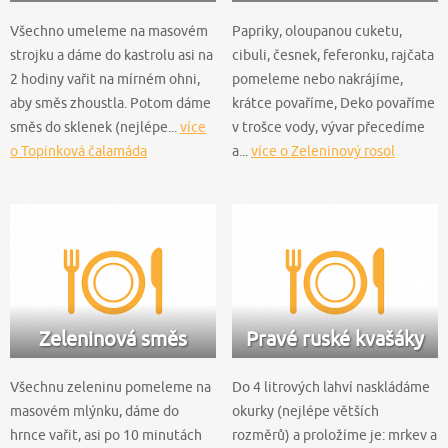
Všechno umeleme na masovém
Papriky, oloupanou cuketu,
strojku a dáme do kastrolu asi na
cibuli, česnek, feferonku, rajčata
2 hodiny vařit na mírném ohni,
pomeleme nebo nakrájíme,
aby směs zhoustla. Potom dáme
krátce povaříme, Deko povaříme
směs do sklenek (nejlépe...
více
v trošce vody, vývar přecedíme
o Topinková čalamáda
a...
více o Zeleninový rosol
Zeleninová směs
Pravé ruské kvašáky
Všechnu zeleninu pomeleme na
Do 4 litrových lahví naskládáme
masovém mlýnku, dáme do
okurky (nejlépe větších
hrnce vařit, asi po 10 minutách
rozměrů) a proložíme je: mrkev a