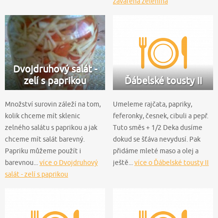
zavařená zelenina
Dvojdruhový salát -
zelí s paprikou
Ďábelské tousty II
Množství surovin záleží na tom,
Umeleme rajčata, papriky,
kolik chceme mít sklenic
feferonky, česnek, cibuli a pepř.
zelného salátu s paprikou a jak
Tuto směs + 1/2 Deka dusíme
chceme mít salát barevný.
dokud se šťáva nevydusí. Pak
Papriku můžeme použít i
přidáme mleté maso a olej a
barevnou...
více o Dvojdruhový
ještě...
více o Ďábelské tousty II
salát - zelí s paprikou