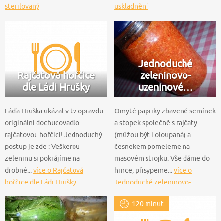
sterilovaný
uskladnění
Jednoduché
Rajčatová hořčice
zeleninovo-
dle Ládi Hrušky
uzeninové…
Láďa Hruška ukázal v tv opravdu
Omyté papriky zbavené semínek
originální dochucovadlo -
a stopek společně s rajčaty
rajčatovou hořčici! Jednoduchý
(můžou být i oloupaná) a
postup je zde : Veškerou
česnekem pomeleme na
zeleninu si pokrájíme na
masovém strojku. Vše dáme do
drobné...
více o Rajčatová
hrnce, přisypeme...
více o
hořčice dle Ládi Hrušky
Jednoduché zeleninovo-
uzeninové toustové ragú (nejen)
120 minut
na topinky - sterilované