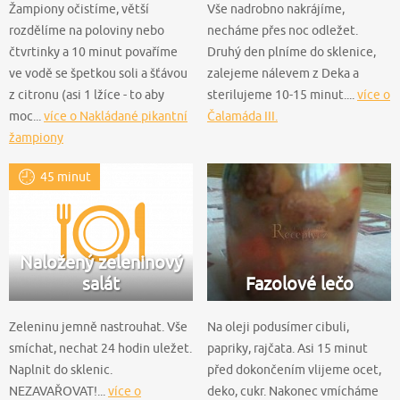
Žampiony očistíme, větší
Vše nadrobno nakrájíme,
rozdělíme na poloviny nebo
necháme přes noc odležet.
čtvrtinky a 10 minut povaříme
Druhý den plníme do sklenice,
ve vodě se špetkou soli a šťávou
zalejeme nálevem z Deka a
z citronu (asi 1 lžíce - to aby
sterilujeme 10-15 minut....
více o
moc...
více o Nakládané pikantní
Čalamáda III.
žampiony
45 minut
Naložený zeleninový
salát
Fazolové lečo
Zeleninu jemně nastrouhat. Vše
Na oleji podusímer cibuli,
smíchat, nechat 24 hodin uležet.
papriky, rajčata. Asi 15 minut
Naplnit do sklenic.
před dokončením vlijeme ocet,
NEZAVAŘOVAT!...
více o
deko, cukr. Nakonec vmícháme