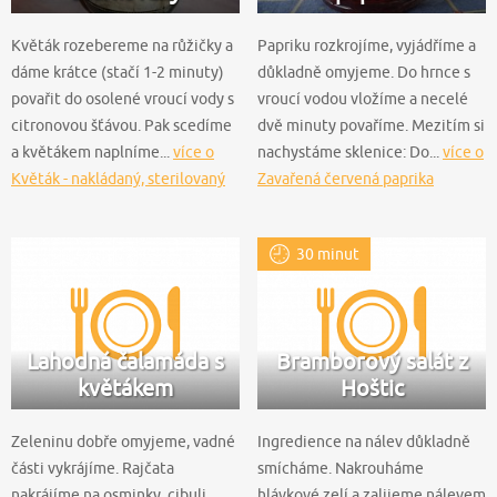
Květák rozebereme na růžičky a
Papriku rozkrojíme, vyjádříme a
dáme krátce (stačí 1-2 minuty)
důkladně omyjeme. Do hrnce s
povařit do osolené vroucí vody s
vroucí vodou vložíme a necelé
citronovou šťávou. Pak scedíme
dvě minuty povaříme. Mezitím si
a květákem naplníme...
více o
nachystáme sklenice: Do...
více o
Květák - nakládaný, sterilovaný
Zavařená červená paprika
30 minut
Lahodná čalamáda s
Bramborový salát z
květákem
Hoštic
Zeleninu dobře omyjeme, vadné
Ingredience na nálev důkladně
části vykrájíme. Rajčata
smícháme. Nakrouháme
nakrájíme na osminky, cibuli
hlávkové zelí a zalijeme nálevem