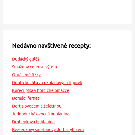
Nedávno navštívené recepty:
Dudácký guláš
Smažený celer se sýrem
Obrácené řízky
Díratá buchta z čokoládových figurek
Kuřecí prsa v hořčičné omáčce
Domácí fernet
Dort s ovocem a želatinou
Jednoduchá ovocná bublanina
Drobenková bublanina
Bezlepkový smetanový dort s rybízem