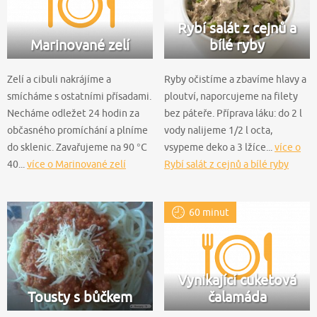
Rybí salát z cejnů a
Marinované zelí
bílé ryby
Zelí a cibuli nakrájíme a
Ryby očistíme a zbavíme hlavy a
smícháme s ostatními přísadami.
ploutví, naporcujeme na filety
Necháme odležet 24 hodin za
bez páteře. Příprava láku: do 2 l
občasného promíchání a plníme
vody nalijeme 1/2 l octa,
do sklenic. Zavařujeme na 90 °C
vsypeme deko a 3 lžíce...
více o
40...
více o Marinované zelí
Rybí salát z cejnů a bílé ryby
60 minut
Vynikající cuketová
Tousty s bůčkem
čalamáda