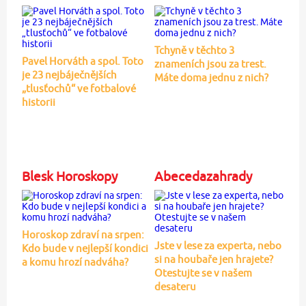
Tchyně v těchto 3
Pavel Horváth a spol. Toto
znameních jsou za trest.
je 23 nejbáječnějších
Máte doma jednu z nich?
„tlusťochů“ ve fotbalové
historii
Blesk Horoskopy
Abecedazahrady
Horoskop zdraví na srpen:
Jste v lese za experta, nebo
Kdo bude v nejlepší kondici
si na houbaře jen hrajete?
a komu hrozí nadváha?
Otestujte se v našem
desateru