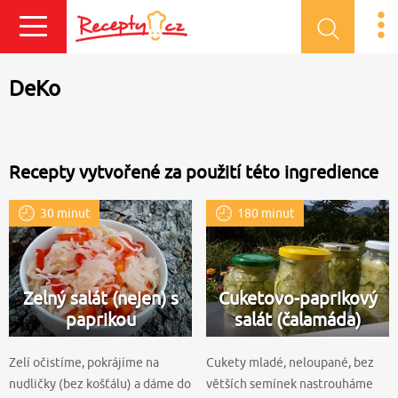
Přihlásit se
DeKo
Recepty vytvořené za použití této ingredience
30 minut
180 minut
Zelný salát (nejen) s
Cuketovo-paprikový
paprikou
salát (čalamáda)
Zelí očistíme, pokrájíme na
Cukety mladé, neloupané, bez
nudličky (bez košťálu) a dáme do
větších semínek nastrouháme