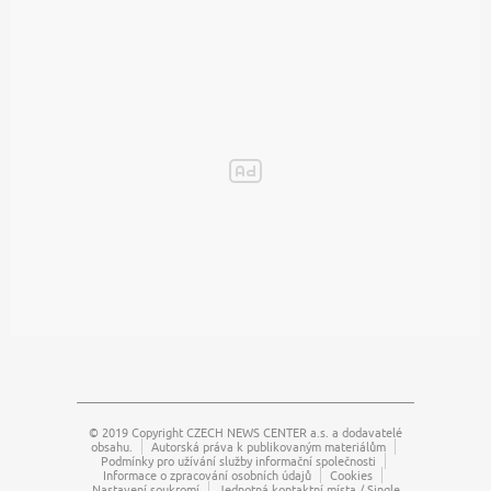
© 2019 Copyright
CZECH NEWS CENTER a.s.
a dodavatelé
obsahu.
Autorská práva k publikovaným materiálům
Podmínky pro užívání služby informační společnosti
Informace o zpracování osobních údajů
Cookies
Nastavení soukromí
Jednotná kontaktní místa / Single