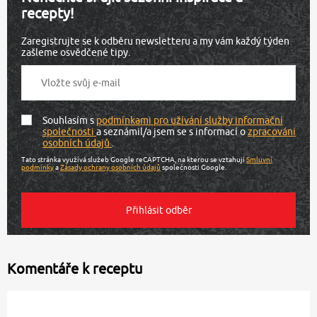
recepty!
Zaregistrujte se k odběru newsletteru a my vám každý týden
zašleme osvědčené tipy.
Souhlasím s
podmínkami pro užívání služby informační
společnosti
a seznámil/a jsem se s informací o
zpracování
osobních údajů
.
Tato stránka využívá služeb Google reCAPTCHA, na kterou se vztahují
Smluvní
podmínky
a
Zásady ochrany osobních údajů
společnosti Google.
Komentáře k receptu