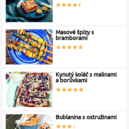
Masové špízy s
bramborami
Kynutý koláč s malinami
a borůvkami
Bublanina s ostružinami