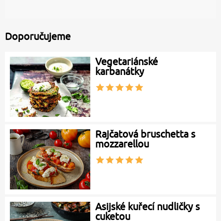
Doporučujeme
Vegetariánské
karbanátky
Rajčatová bruschetta s
mozzarellou
Asijské kuřecí nudličky s
cuketou