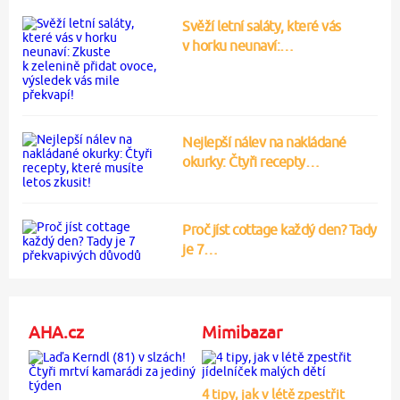
Svěží letní saláty, které vás
v horku neunaví:…
Nejlepší nálev na nakládané
okurky: Čtyři recepty…
Proč jíst cottage každý den? Tady
je 7…
AHA.cz
Mimibazar
4 tipy, jak v létě zpestřit