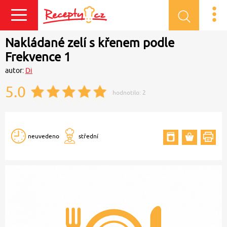
Přihlásit se
Nakládané zelí s křenem podle
Frekvence 1
autor:
Di
5.0
hodnotilo:
2
neuvedeno
střední