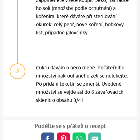
zapomenete v létě koupit Deko, nahraďte
ho solí (množství podle ochutnání) a
kořením, které dáváte při sterilování
okurek: celý pepř, nové koření, bobkový
list, případně jalovčinky.
Cukru dávám o něco méně. Počáteřního
3
množství nakrouhaného zelí se nelekejte.
Po přidání tekutin se zmenší. Uvedené
množství se vejde asi do 6 zavařovacích
sklenic o obsahu 3/4 l.
Podělte se s přáteli o recept