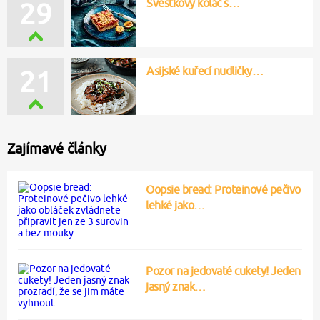
Švestkový koláč s…
29
Asijské kuřecí nudličky…
21
Zajímavé články
Oopsie bread: Proteinové pečivo
lehké jako…
Pozor na jedovaté cukety! Jeden
jasný znak…