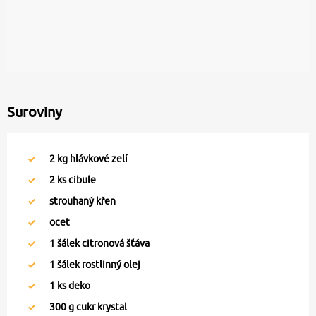
Suroviny
2
kg hlávkové zelí
2
ks cibule
strouhaný křen
ocet
1
šálek citronová šťáva
1
šálek rostlinný olej
1
ks deko
300
g cukr krystal