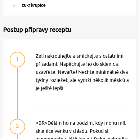
cukr krupice
Postup přípravy receptu
Zelí nakrouhejte a smíchejte s ostatními
1
přísadami. Napěchujte ho do sklenic a
uzavřete. Nevařte! Nechte minimálně dva
týdny rozležet, ale vydrží několik měsíců a
je ještě lepší.
<BR>Dělám ho na podzim, kdy mohu mít
2
sklenice venku v chladu. Pokud si