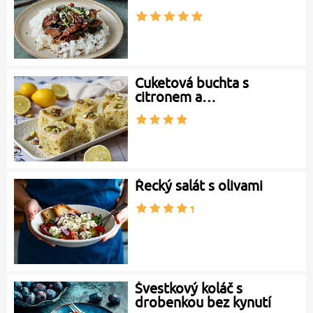
Cuketová buchta s
citronem a…
Řecký salát s olivami
Švestkový koláč s
drobenkou bez kynutí