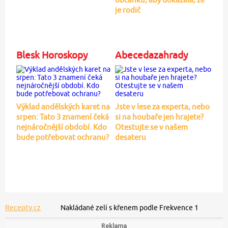
je rodič
Blesk Horoskopy
Abecedazahrady
Výklad andělských karet na
Jste v lese za experta, nebo
srpen: Tato 3 znamení čeká
si na houbaře jen hrajete?
nejnáročnější období. Kdo
Otestujte se v našem
bude potřebovat ochranu?
desateru
Recepty.cz
Nakládané zelí s křenem podle Frekvence 1