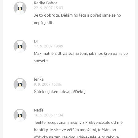
Radka Babor
22. 9. 2007 15:03
Je to dobrota. Dělám ho léta a pořád jsme se ho
nepřejedli.
Di
17. 9. 2007 19:49
Maximálně 2 dl. Záleží na tom, jak moc křen pálí a co
snesete.
lenka
9. 9. 2007 15:46
Śálek o jakém obsahu?Děkuji
Naďa
16. 5. 2005 11:34
Tenhle recept znám nikoliv z Frekvence,ale od mé
babičky.Je sice ve větším množství, (dělám ho
vždycky na zimu ze dvou dávek)ale je to taková