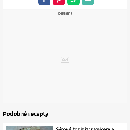
Podobné recepty
Sýrové topinky s vejcem a