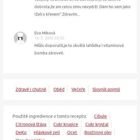
dobrota,že ani celou zimu nevydrží .Dám ho sem jako
!Zelí s křenem".Zdravím...
Eva Miková
14. 5. 2005 20:32
Můžu doporučit,je to skvělá lahůdka i vitaminová
bomba zároveň.
Zdravě i chutně
Oběd
Večeře
Slovník pojmů
Použité ingredience v tomto receptu:
Cibule
Citronová šťáva
Cukr krupice
Cukr krystal
DeKo
Hlávkové zelí
Ocet
Rostlinný olej