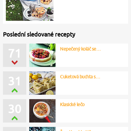
Poslední sledované recepty
Nepečený koláč se…
71
Cuketová buchta s…
31
Klasické lečo
30