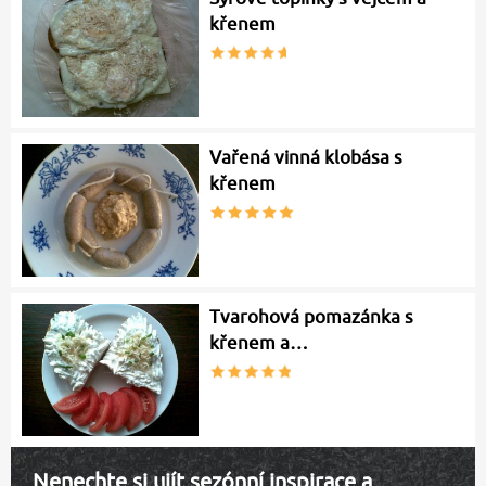
křenem
Vařená vinná klobása s
křenem
Tvarohová pomazánka s
křenem a…
Nenechte si ujít sezónní inspirace a