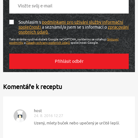
Souhlasím s
podmínkami pro užívání služby informační
společnosti
a seznámil/a jsem se s informací o
zpracování
osobních údajů
.
Tato stránka využívá služeb Google reCAPTCHA, na kterou se vztahují
Smluvní
podmínky
a
Zásady ochrany osobních údajů
společnosti Google.
Komentáře k receptu
host
24. 8. 2016 12:27
Uzený, mlety buček nebo upečený je určitě lepší.