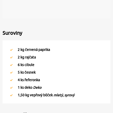
Suroviny
2
kg červená paprika
2
kg rajčata
6
ks cibule
5
ks česnek
4
ks feferonka
1
ks deko
Deko
1,50
kg vepřový bůček
mletý, syrový