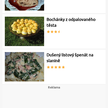
Bochánky z odpalovaného
těsta
Dušený listový špenát na
slanině