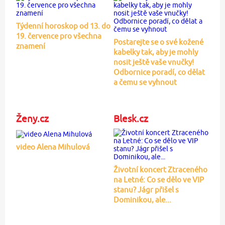
Týdenní horoskop od 13. do
19. července pro všechna
Postarejte se o své kožené
znamení
kabelky tak, aby je mohly
nosit ještě vaše vnučky!
Odbornice poradí, co dělat
a čemu se vyhnout
Ženy.cz
Blesk.cz
video Alena Mihulová
Životní koncert Ztraceného
na Letné: Co se dělo ve VIP
stanu? Jágr přišel s
Dominikou, ale...