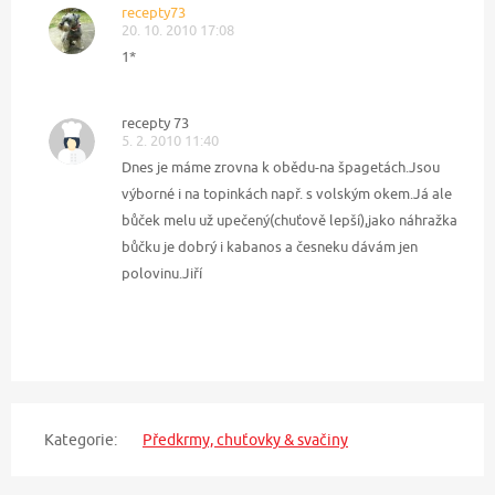
recepty73
20. 10. 2010 17:08
1*
recepty 73
5. 2. 2010 11:40
Dnes je máme zrovna k obědu-na špagetách.Jsou
výborné i na topinkách např. s volským okem.Já ale
bůček melu už upečený(chuťově lepší),jako náhražka
bůčku je dobrý i kabanos a česneku dávám jen
polovinu.Jiří
Kategorie:
Předkrmy, chuťovky & svačiny