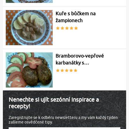
Kuře s bůčkem na
žampionech
Bramborovo-vepřové
karbanátky s…
Nenechte si ujít sezónní inspirace a
recepty!
Zaregistrujte se k odběru newsletteru a my vám každý týden
zašleme osvědčené tipy.