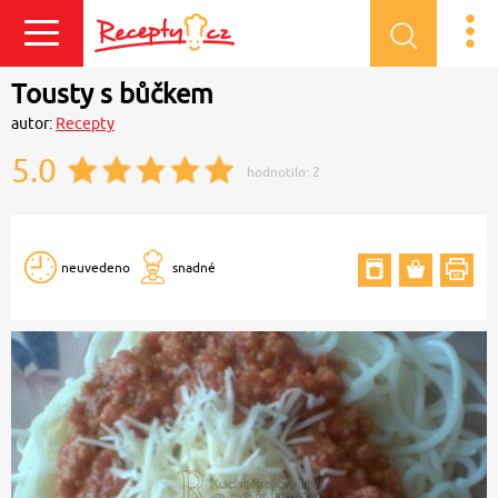
Přihlásit se
Tousty s bůčkem
autor:
Recepty
5.0
hodnotilo:
2
neuvedeno
snadné