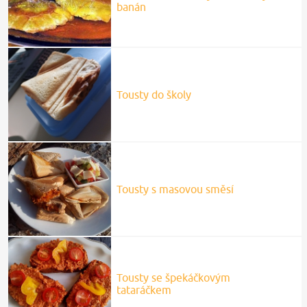
banán
Tousty do školy
Tousty s masovou směsí
Tousty se špekáčkovým
tataráčkem