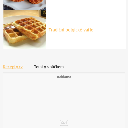
Tradiční belgické vafle
Recepty.cz
Tousty s bůčkem