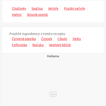
Chuťovky
Svačina
Večeře
Pozdní večeře
Vaření
Slovník pojmů
Použité ingredience v tomto receptu:
Červená paprika
Česnek
Cibule
DeKo
Feferonka
Rajčata
Vepřový bůček