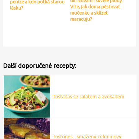
ukřižování i skvělé plody:
peníze a kdo potká starou
Víte, jak doma pěstovat
lásku?
mučenku a sklízet
maracuju?
Další doporučené recepty:
Tostadas se salátem a avokádem
Tostones - smažený zeleninový