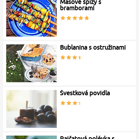
Masové špízy s
bramborami
Bublanina s ostružinami
Švestková povidla
Rajčatová polévka s