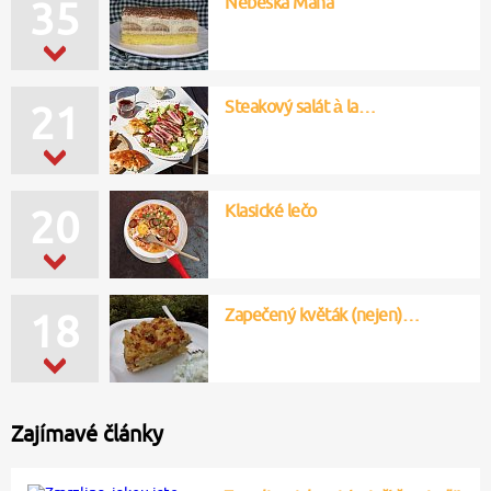
Nebeská Máňa
35
Steakový salát à la…
21
Klasické lečo
20
Zapečený květák (nejen)…
18
Zajímavé články