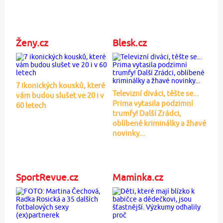
Ženy.cz
Blesk.cz
7 ikonických kousků, které
Televizní diváci, těšte se...
vám budou slušet ve 20 i v
Prima vytasila podzimní
60 letech
trumfy! Další Zrádci,
oblíbené kriminálky a žhavé
novinky...
SportRevue.cz
Maminka.cz