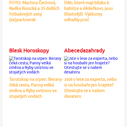
FOTO: Martina Čechová,
Děti, které mají blízko k
Radka Rosická a 35 dalších
babičce a dědečkovi, jsou
fotbalových sexy
šťastnější. Výzkumy
(ex)partnerek
odhalily proč
Blesk Horoskopy
Abecedazahrady
Tarotskop na srpen: Berany
Jste v lese za experta, nebo
čeká cesta, Panny velká
si na houbaře jen hrajete?
změna a Ryby uvíznou ve
Otestujte se v našem
stojatých vodách
desateru