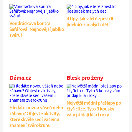
4 tipy, jak v létě zpestřit
Vondráčková kontra
jídelníček malých dětí
Šafářová: Nejnovější jablko
sváru!
Dáma.cz
Blesk pro ženy
Největší módní přešlapy po
Hledáte novou vášeň nebo
čtyřicítce: Tyto 3 kousky
zábavu? Objevte aktivity,
vám přidají kila i roky
které skvěle sedí vašemu
znamení zvěrokruhu