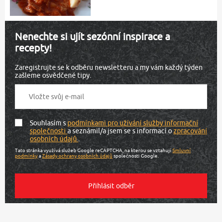
Nenechte si ujít sezónní inspirace a
recepty!
Zaregistrujte se k odběru newsletteru a my vám každý týden
zašleme osvědčené tipy.
Souhlasím s
podmínkami pro užívání služby informační
společnosti
a seznámil/a jsem se s informací o
zpracování
osobních údajů
.
Tato stránka využívá služeb Google reCAPTCHA, na kterou se vztahují
Smluvní
podmínky
a
Zásady ochrany osobních údajů
společnosti Google.