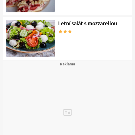
Letní salát s mozzarellou