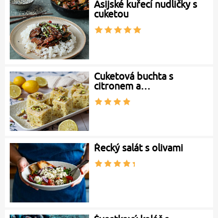
Asijské kuřecí nudličky s
cuketou
Cuketová buchta s
citronem a…
Řecký salát s olivami