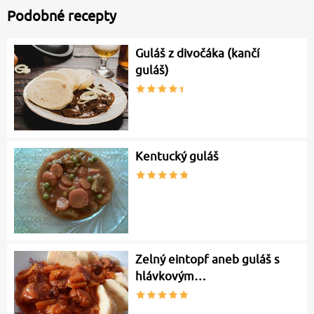
Podobné recepty
Guláš z divočáka (kančí
guláš)
Kentucký guláš
Zelný eintopf aneb guláš s
hlávkovým…