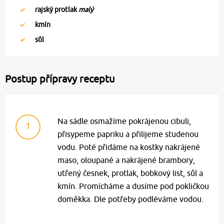
rajský protlak
malý
kmín
sůl
Postup přípravy receptu
Na sádle osmažíme pokrájenou cibuli,
1
přisypeme papriku a přilijeme studenou
vodu. Poté přidáme na kostky nakrájené
maso, oloupané a nakrájené brambory,
utřený česnek, protlak, bobkový list, sůl a
kmín. Promícháme a dusíme pod pokličkou
doměkka. Dle potřeby podléváme vodou.