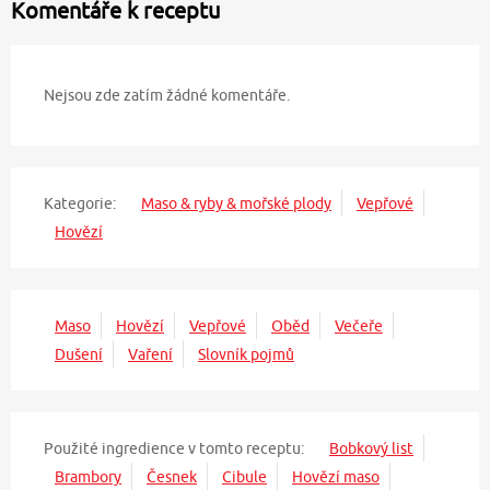
Komentáře k receptu
Nejsou zde zatím žádné komentáře.
Kategorie:
Maso & ryby & mořské plody
Vepřové
Hovězí
Maso
Hovězí
Vepřové
Oběd
Večeře
Dušení
Vaření
Slovník pojmů
Použité ingredience v tomto receptu:
Bobkový list
Brambory
Česnek
Cibule
Hovězí maso