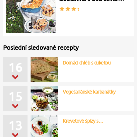
Poslední sledované recepty
Domácí chléb s cuketou
16
Vegetariánské karbanátky
15
Krevetové špízy s…
13