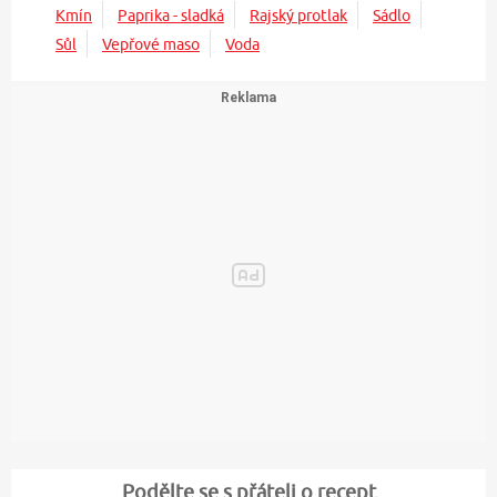
Kmín
Paprika - sladká
Rajský protlak
Sádlo
Sůl
Vepřové maso
Voda
Podělte se s přáteli o recept