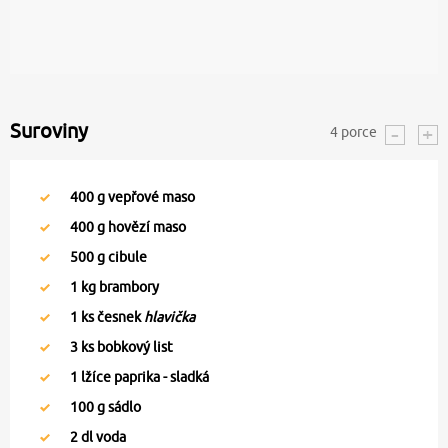
Suroviny
4
porce
400
g vepřové maso
400
g hovězí maso
500
g cibule
1
kg brambory
1
ks česnek
hlavička
3
ks bobkový list
1
lžíce paprika - sladká
100
g sádlo
2
dl voda