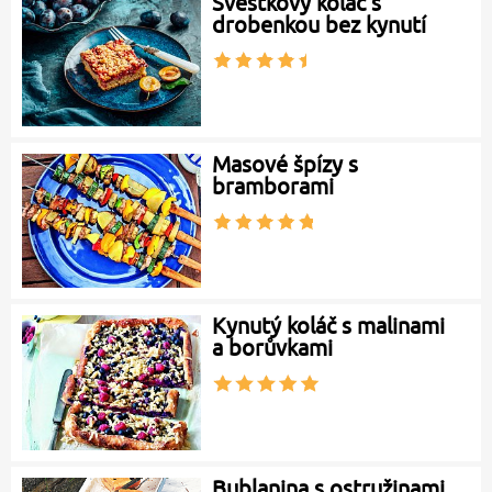
Švestkový koláč s
drobenkou bez kynutí
Masové špízy s
bramborami
Kynutý koláč s malinami
a borůvkami
Bublanina s ostružinami