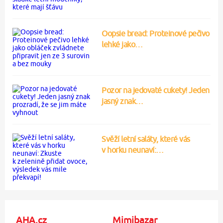
Oopsie bread: Proteinové pečivo
lehké jako…
Pozor na jedovaté cukety! Jeden
jasný znak…
Svěží letní saláty, které vás
v horku neunaví:…
AHA.cz
Mimibazar