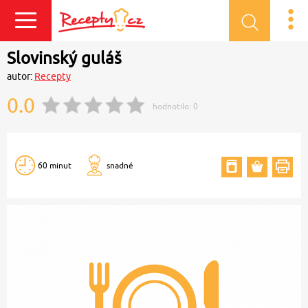
Přihlásit se
Slovinský guláš
autor:
Recepty
0.0
hodnotilo:
0
60 minut
snadné