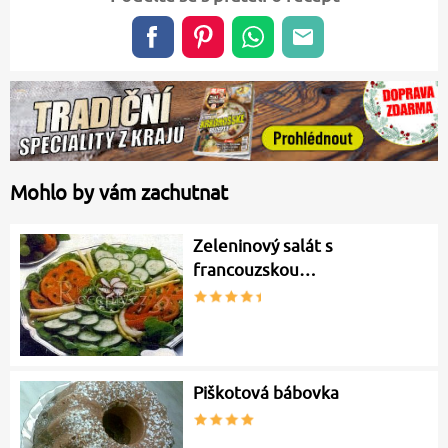
Mohlo by vám zachutnat
Zeleninový salát s
francouzskou…
Piškotová bábovka