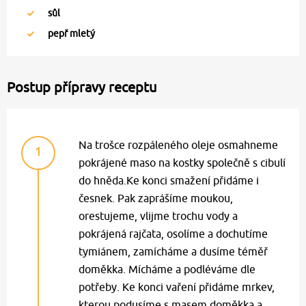
sůl
pepř mletý
Postup přípravy receptu
Na trošce rozpáleného oleje osmahneme
1
pokrájené maso na kostky společně s cibulí
do hněda.Ke konci smažení přidáme i
česnek. Pak zaprášíme moukou,
orestujeme, vlijme trochu vody a
pokrájená rajčata, osolíme a dochutíme
tymiánem, zamícháme a dusíme téměř
doměkka. Mícháme a podléváme dle
potřeby. Ke konci vaření přidáme mrkev,
kterou podusíme s masem doměkka a