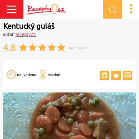
Přihlásit se
Kentucký guláš
autor:
recepty73
4.8
hodnotilo:
6
neuvedeno
snadné