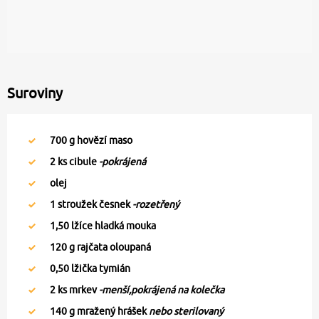
Suroviny
700
g hovězí maso
2
ks cibule
-pokrájená
olej
1
stroužek česnek
-rozetřený
1,50
lžíce hladká mouka
120
g rajčata oloupaná
0,50
lžička tymián
2
ks mrkev
-menší,pokrájená na kolečka
140
g mražený hrášek
nebo sterilovaný