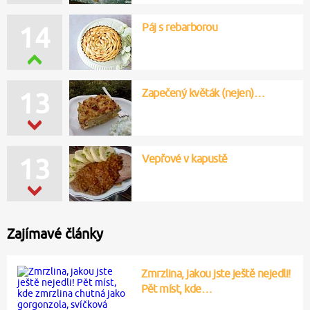
Páj s rebarborou
14
Zapečený květák (nejen)…
13
Vepřové v kapustě
13
Zajímavé články
Zmrzlina, jakou jste ještě nejedli!
Pět míst, kde…