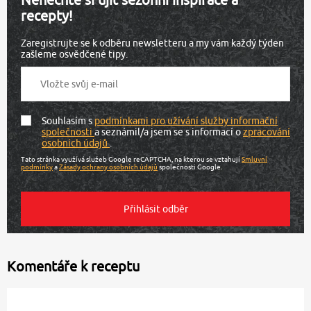
recepty!
Zaregistrujte se k odběru newsletteru a my vám každý týden
zašleme osvědčené tipy.
Souhlasím s
podmínkami pro užívání služby informační
společnosti
a seznámil/a jsem se s informací o
zpracování
osobních údajů
.
Tato stránka využívá služeb Google reCAPTCHA, na kterou se vztahují
Smluvní
podmínky
a
Zásady ochrany osobních údajů
společnosti Google.
Komentáře k receptu