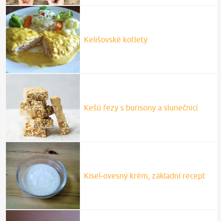
Kelišovské kotlety
Kešú řezy s burisony a slunečnicí
Kisel-ovesný krém, základní recept