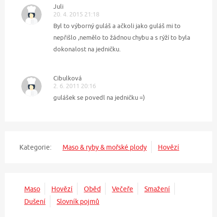
Juli
20. 4. 2015 21:18
Byl to výborný guláš a ačkoli jako guláš mi to
nepřišlo ,nemělo to žádnou chybu a s rýží to byla
dokonalost na jedničku.
Cibulková
2. 6. 2011 20:16
gulášek se povedl na jedničku =)
Kategorie:
Maso & ryby & mořské plody
Hovězí
Maso
Hovězí
Oběd
Večeře
Smažení
Dušení
Slovník pojmů