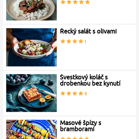
Řecký salát s olivami
Švestkový koláč s
drobenkou bez kynutí
Masové špízy s
bramborami