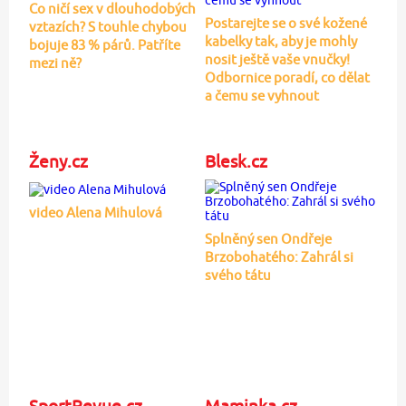
Co ničí sex v dlouhodobých
Postarejte se o své kožené
vztazích? S touhle chybou
kabelky tak, aby je mohly
bojuje 83 % párů. Patříte
nosit ještě vaše vnučky!
mezi ně?
Odbornice poradí, co dělat
a čemu se vyhnout
Ženy.cz
Blesk.cz
video Alena Mihulová
Splněný sen Ondřeje
Brzobohatého: Zahrál si
svého tátu
SportRevue.cz
Maminka.cz