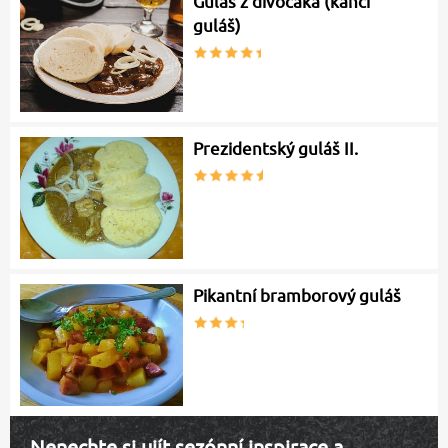
Guláš z divočáka (kančí
guláš)
Prezidentský guláš II.
Pikantní bramborový guláš
Nenechte si ujít sezónní inspirace a