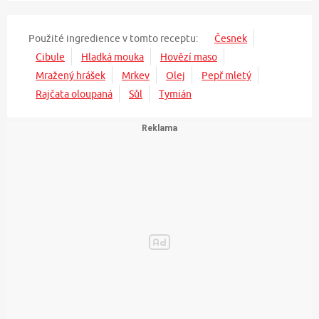
Použité ingredience v tomto receptu:
Česnek
Cibule
Hladká mouka
Hovězí maso
Mražený hrášek
Mrkev
Olej
Pepř mletý
Rajčata oloupaná
Sůl
Tymián