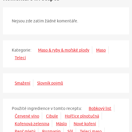
Nejsou zde zatím žádné komentáře.
Kategorie:
Maso & ryby & mořské plody
Maso
Telecí
Smažení
Slovník pojmů
Použité ingredience v tomto receptu:
Bobkový list
Červené víno
Cibule
Hořčice plnotučná
Kořenová zelenina
Máslo
Nové koření
Pepř mletý
Rozmarýn
Sůl
Telecí maso