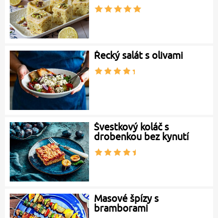
Řecký salát s olivami
Švestkový koláč s
drobenkou bez kynutí
Masové špízy s
bramborami