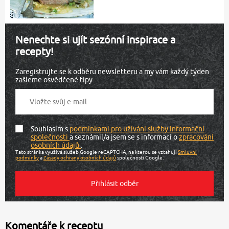
Nenechte si ujít sezónní inspirace a
recepty!
Zaregistrujte se k odběru newsletteru a my vám každý týden
zašleme osvědčené tipy.
Souhlasím s
podmínkami pro užívání služby informační
společnosti
a seznámil/a jsem se s informací o
zpracování
osobních údajů
.
Tato stránka využívá služeb Google reCAPTCHA, na kterou se vztahují
Smluvní
podmínky
a
Zásady ochrany osobních údajů
společnosti Google.
Komentáře k receptu