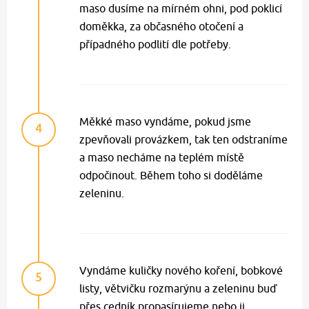
maso dusíme na mírném ohni, pod poklicí
doměkka, za občasného otočení a
případného podlití dle potřeby.
Měkké maso vyndáme, pokud jsme
4
zpevňovali provázkem, tak ten odstraníme
a maso necháme na teplém místě
odpočinout. Během toho si doděláme
zeleninu.
Vyndáme kuličky nového koření, bobkové
5
listy, větvičku rozmarýnu a zeleninu buď
přes cedník propasírujeme nebo ji