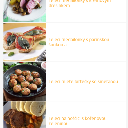
Telecí medailonky s krémovým
dresinkem
Telecí medailonky s parmskou
šunkou a…
Telecí mleté biftečky se smetanou
Telecí na hořčici s kořenovou
zeleninou