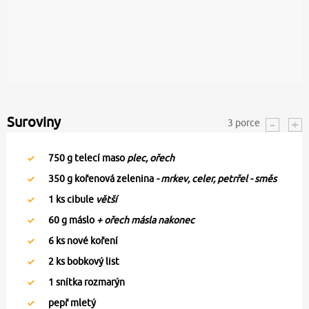
Suroviny
3
porce
750
g telecí maso
plec, ořech
350
g kořenová zelenina
- mrkev, celer, petrřel - směs
1
ks cibule
větší
60
g máslo
+ ořech másla nakonec
6
ks nové koření
2
ks bobkový list
1
snítka rozmarýn
pepř mletý