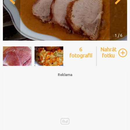
1 / 6
6
Nahrát
fotografií
fotku