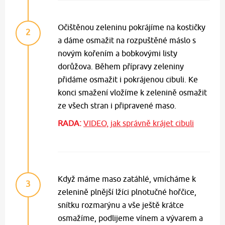
Očištěnou zeleninu pokrájíme na kostičky
2
a dáme osmažit na rozpuštěné máslo s
novým kořením a bobkovými listy
dorůžova. Během přípravy zeleniny
přidáme osmažit i pokrájenou cibuli. Ke
konci smažení vložíme k zelenině osmažit
ze všech stran i připravené maso.
RADA:
VIDEO, jak správně krájet cibuli
Když máme maso zatáhlé, vmícháme k
3
zelenině plnější lžíci plnotučné hořčice,
snítku rozmarýnu a vše ještě krátce
osmažíme, podlijeme vínem a vývarem a