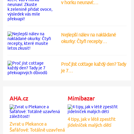
v horku neunaví:…
Nejlepší nálev na nakládané
okurky: Čtyři recepty…
Proč jíst cottage každý den? Tady
je 7…
AHA.cz
Mimibazar
4 tipy, jak v létě zpestřit
Zvrat u Plekance a
jídelníček malých dětí
Šafářové: Totálně uzavřená