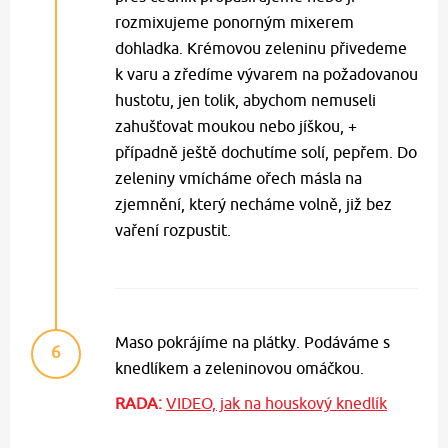
rozmixujeme ponorným mixerem
dohladka. Krémovou zeleninu přivedeme
k varu a zředíme vývarem na požadovanou
hustotu, jen tolik, abychom nemuseli
zahušťovat moukou nebo jíškou, +
případně ještě dochutíme solí, pepřem. Do
zeleniny vmícháme ořech másla na
zjemnění, který necháme volně, již bez
vaření rozpustit.
Maso pokrájíme na plátky. Podáváme s
6
knedlíkem a zeleninovou omáčkou.
RADA:
VIDEO, jak na houskový knedlík