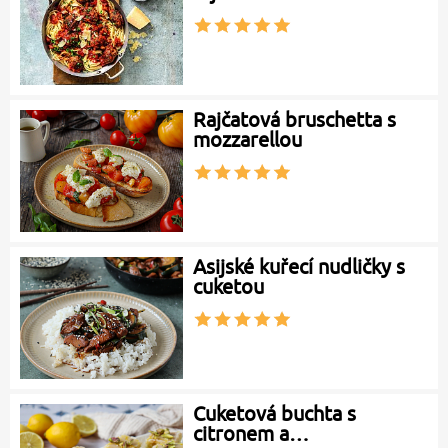
Rajčatová bruschetta s
mozzarellou
Asijské kuřecí nudličky s
cuketou
Cuketová buchta s
citronem a…