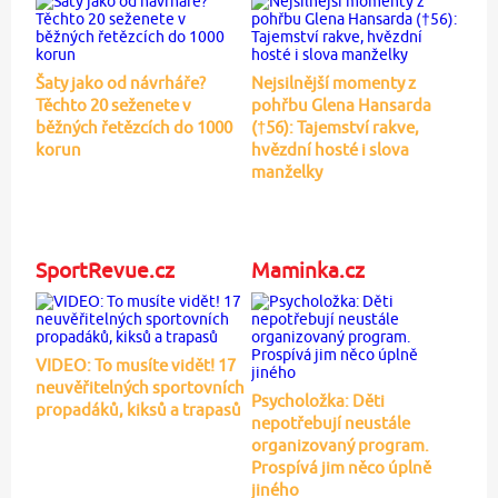
Šaty jako od návrháře?
Nejsilnější momenty z
Těchto 20 seženete v
pohřbu Glena Hansarda
běžných řetězcích do 1000
(†56): Tajemství rakve,
korun
hvězdní hosté i slova
manželky
SportRevue.cz
Maminka.cz
VIDEO: To musíte vidět! 17
neuvěřitelných sportovních
Psycholožka: Děti
propadáků, kiksů a trapasů
nepotřebují neustále
organizovaný program.
Prospívá jim něco úplně
jiného