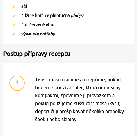
sůl
1
lžíce hořčice plnotučná
plnější
1
dl červené víno
vývar
dle potřeby
Postup přípravy receptu
Telecí maso osolíme a opepříme, pokud
1
budeme používat plec, která nemusí být
kompaktní, zpevníme ji provázkem a
pokud použijeme sušší část masa (kýtu),
doporučuji prošpikovat několika hranolky
špeku nebo slaniny.