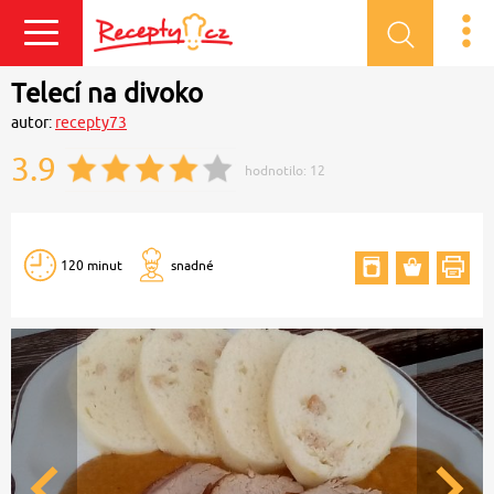
Přihlásit se
Telecí na divoko
autor:
recepty73
3.9
hodnotilo:
12
120 minut
snadné