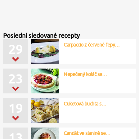
Poslední sledované recepty
Carpaccio z červené řepy…
29
Nepečený koláč se…
23
Cuketová buchta s…
19
Candát ve slanině se…
13