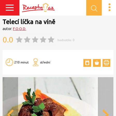
Přihlásit se
Telecí líčka na víně
autor:
F.O.O.D.
0.0
hodnotilo:
0
210 minut
střední