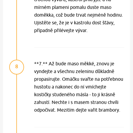
mírném plameni pomalu duste maso
doměkka, což bude trvat nejméně hodinu.
Ujistěte se, že je v kastrolu dost šťávy,
případně přilévejte vývar.
**7.** Až bude maso měkké, znovu je
8
vyndejte a všechnu zeleninu důkladně
propasírujte. Omáčku svařte na potřebnou
hustotu a nakonec do ní vmíchejte
kostičky studeného másla - to ji krásně
zahustí. Nechte i s masem stranou chvíli
odpočívat. Mezitím dejte vařit brambory.