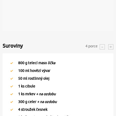
Suroviny
4
porce
800
g telecí maso
líčka
100
ml hovězí vývar
50
ml rostlinný olej
1
ks cibule
1
ks mrkev
+ na ozdobu
300
g celer
+ na ozdobu
4
stroužek česnek