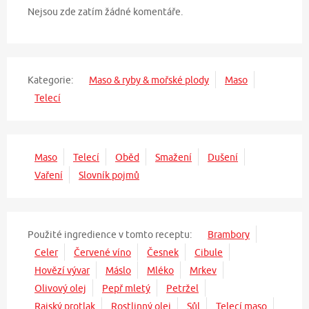
Nejsou zde zatím žádné komentáře.
Kategorie:
Maso & ryby & mořské plody
Maso
Telecí
Maso
Telecí
Oběd
Smažení
Dušení
Vaření
Slovník pojmů
Použité ingredience v tomto receptu:
Brambory
Celer
Červené víno
Česnek
Cibule
Hovězí vývar
Máslo
Mléko
Mrkev
Olivový olej
Pepř mletý
Petržel
Rajský protlak
Rostlinný olej
Sůl
Telecí maso