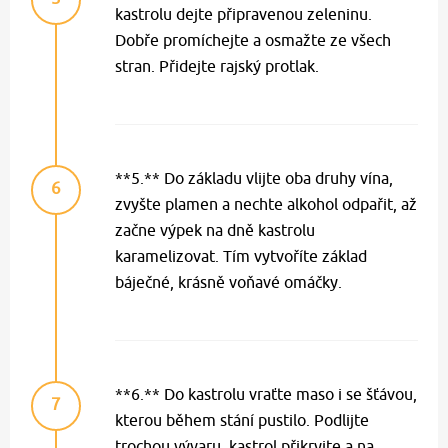
kastrolu dejte připravenou zeleninu.
Dobře promíchejte a osmažte ze všech
stran. Přidejte rajský protlak.
**5.** Do základu vlijte oba druhy vína,
6
zvyšte plamen a nechte alkohol odpařit, až
začne výpek na dně kastrolu
karamelizovat. Tím vytvoříte základ
báječné, krásně voňavé omáčky.
**6.** Do kastrolu vraťte maso i se šťávou,
7
kterou během stání pustilo. Podlijte
trochou vývaru, kastrol přikryjte a na