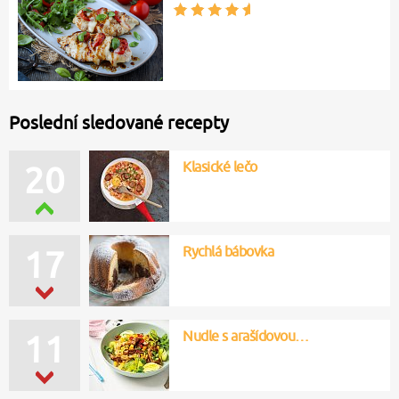
Poslední sledované recepty
Klasické lečo
20
Rychlá bábovka
17
Nudle s arašídovou…
11