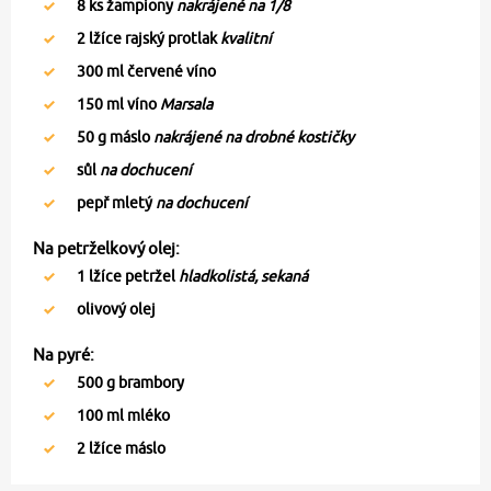
8
ks žampiony
nakrájené na 1/8
2
lžíce rajský protlak
kvalitní
300
ml červené víno
150
ml víno
Marsala
50
g máslo
nakrájené na drobné kostičky
sůl
na dochucení
pepř mletý
na dochucení
Na petrželkový olej:
1
lžíce petržel
hladkolistá, sekaná
olivový olej
Na pyré:
500
g brambory
100
ml mléko
2
lžíce máslo