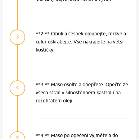
**2.** Cibuli a česnek oloupejte, mrkve a
3
celer oškrabejte. Vše nakrájejte na větší
kostičky.
**3.** Maso osolte a opepřete. Opečte ze
4
všech stran v silnostěnném kastrolu na
rozehřátém oleji.
**4.** Maso po opečení vyjměte a do
5