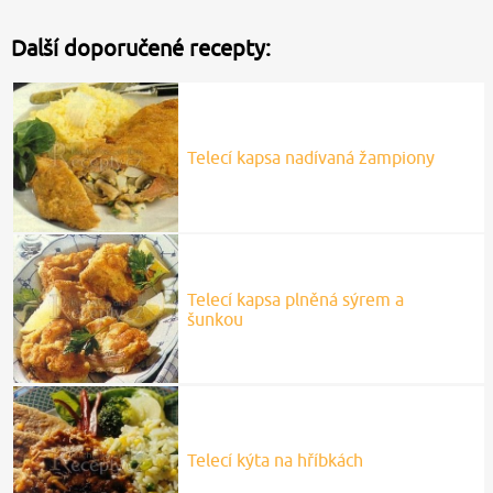
Další doporučené recepty:
Telecí kapsa nadívaná žampiony
Telecí kapsa plněná sýrem a
šunkou
Telecí kýta na hříbkách