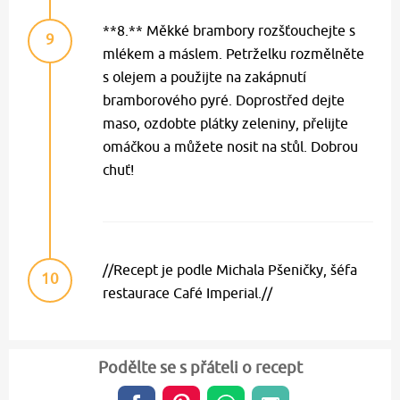
**8.** Měkké brambory rozšťouchejte s
9
mlékem a máslem. Petrželku rozmělněte
s olejem a použijte na zakápnutí
bramborového pyré. Doprostřed dejte
maso, ozdobte plátky zeleniny, přelijte
omáčkou a můžete nosit na stůl. Dobrou
chuť!
//Recept je podle Michala Pšeničky, šéfa
10
restaurace Café Imperial.//
Podělte se s přáteli o recept