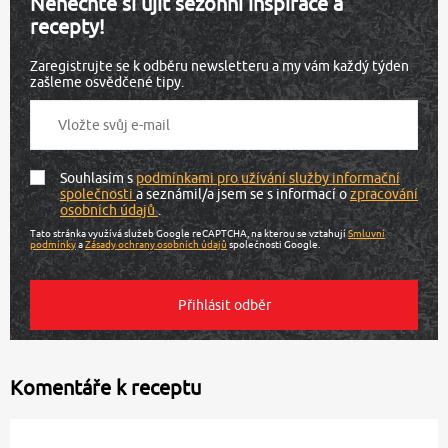
Nenechte si ujít sezónní inspirace a
recepty!
Zaregistrujte se k odběru newsletteru a my vám každý týden
zašleme osvědčené tipy.
Souhlasím s
podmínkami pro užívání služby informační
společnosti
a seznámil/a jsem se s informací o
zpracování
osobních údajů
.
Tato stránka využívá služeb Google reCAPTCHA, na kterou se vztahují
Smluvní
podmínky
a
Zásady ochrany osobních údajů
společnosti Google.
Komentáře k receptu