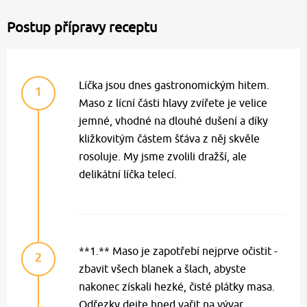
Postup přípravy receptu
Líčka jsou dnes gastronomickým hitem.
1
Maso z lícní části hlavy zvířete je velice
jemné, vhodné na dlouhé dušení a díky
kližkovitým částem šťáva z něj skvěle
rosoluje. My jsme zvolili dražší, ale
delikátní líčka telecí.
**1.** Maso je zapotřebí nejprve očistit -
2
zbavit všech blanek a šlach, abyste
nakonec získali hezké, čisté plátky masa.
Odřezky dejte hned vařit na vývar.