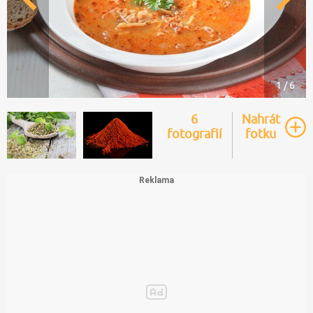
1 / 6
6
Nahrát
fotografií
fotku