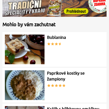
Mohlo by vám zachutnat
Bublanina
Paprikové kostky se
žampiony