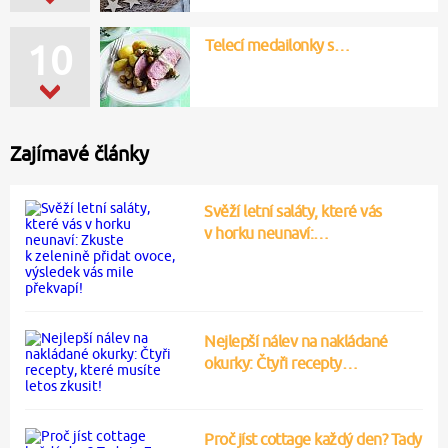
Telecí medailonky s…
10
Zajímavé články
Svěží letní saláty, které vás
v horku neunaví:…
Nejlepší nálev na nakládané
okurky: Čtyři recepty…
Proč jíst cottage každý den? Tady