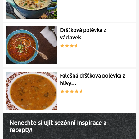
Dršťková polévka z
václavek
Falešná dršťková polévka z
hlívy…
Nenechte si ujít sezónní inspirace a
recepty!