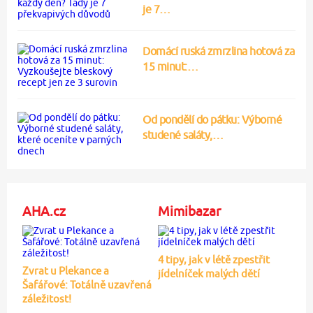
je 7…
Domácí ruská zmrzlina hotová za
15 minut:…
Od pondělí do pátku: Výborné
studené saláty,…
AHA.cz
Mimibazar
4 tipy, jak v létě zpestřit
Zvrat u Plekance a
jídelníček malých dětí
Šafářové: Totálně uzavřená
záležitost!