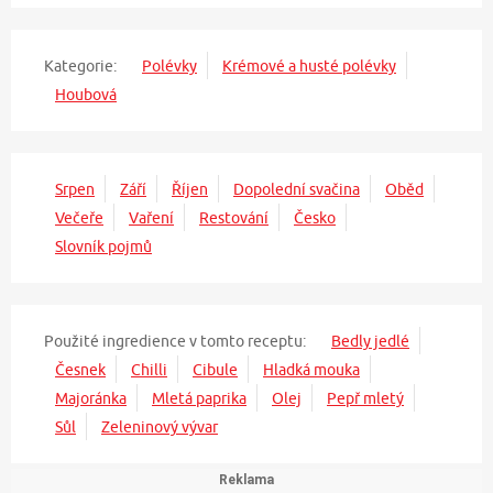
Kategorie:
Polévky
Krémové a husté polévky
Houbová
Srpen
Září
Říjen
Dopolední svačina
Oběd
Večeře
Vaření
Restování
Česko
Slovník pojmů
Použité ingredience v tomto receptu:
Bedly jedlé
Česnek
Chilli
Cibule
Hladká mouka
Majoránka
Mletá paprika
Olej
Pepř mletý
Sůl
Zeleninový vývar