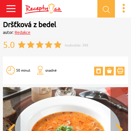
Přihlásit se
Dršťková z bedel
autor:
Redakce
5.0
hodnotilo:
396
50 minut
snadné