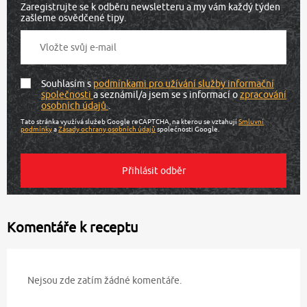
Zaregistrujte se k odběru newsletteru a my vám každý týden
zašleme osvědčené tipy.
Souhlasím s
podmínkami pro užívání služby informační
společnosti
a seznámil/a jsem se s informací o
zpracování
osobních údajů
.
Tato stránka využívá služeb Google reCAPTCHA, na kterou se vztahují
Smluvní
podmínky
a
Zásady ochrany osobních údajů
společnosti Google.
Komentáře k receptu
Nejsou zde zatím žádné komentáře.