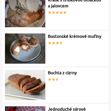
Králík s hříbkovou omáčkou
a jalovcem
Bostonské krémové mufiny
Buchta z cizrny
Jednoduché sýrové