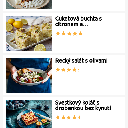
Cuketová buchta s
citronem a…
Řecký salát s olivami
Švestkový koláč s
drobenkou bez kynutí