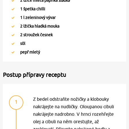
2
lžíce mletá paprika
sladká
1
špetka chilli
1
l zeleninový vývar
2
lžička hladká mouka
2
stroužek česnek
sůl
pepř mletý
Postup přípravy receptu
Z bedel odstraňte nožičky a klobouky
1
nakrájejte na nudličky. Oloupanou cibuli
nakrájejte nadrobno. V hrnci rozehřejte
olej a cibuli na něm orestujte, až