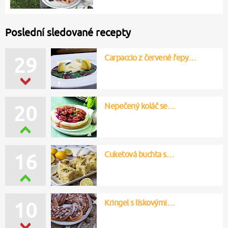
Poslední sledované recepty
Carpaccio z červené řepy…
29
Nepečený koláč se…
20
Cuketová buchta s…
16
Kringel s lískovými…
10