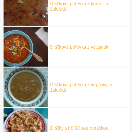
Dršťková polévka z kuřecích
žaludků
Dršťková polévka z václavek
Dršťková polévka z vepřových
žaludků
Dršťky s hořčičnou omáčkou