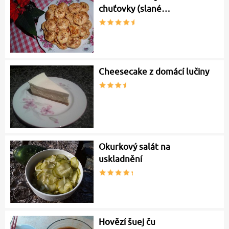
chuťovky (slané…
Cheesecake z domácí lučiny
Okurkový salát na
uskladnění
Hovězí šuej ču