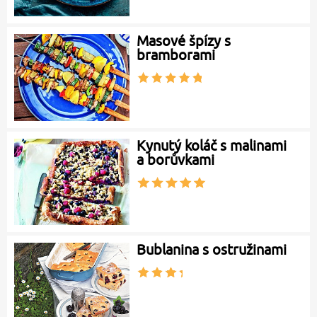
Masové špízy s
bramborami
Kynutý koláč s malinami
a borůvkami
Bublanina s ostružinami