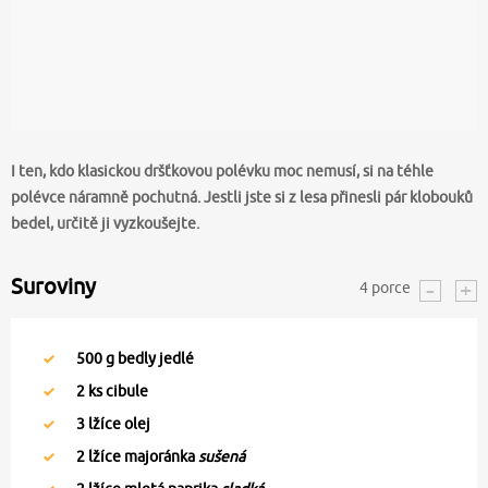
I ten, kdo klasickou dršťkovou polévku moc nemusí, si na téhle
polévce náramně pochutná. Jestli jste si z lesa přinesli pár klobouků
bedel, určitě ji vyzkoušejte.
Suroviny
4
porce
500
g bedly jedlé
2
ks cibule
3
lžíce olej
2
lžíce majoránka
sušená