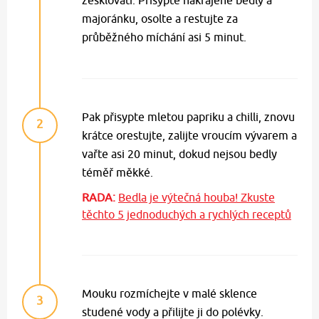
zesklovatí. Přisypte nakrájené bedly a
majoránku, osolte a restujte za
průběžného míchání asi 5 minut.
Pak přisypte mletou papriku a chilli, znovu
2
krátce orestujte, zalijte vroucím vývarem a
vařte asi 20 minut, dokud nejsou bedly
téměř měkké.
RADA:
Bedla je výtečná houba! Zkuste
těchto 5 jednoduchých a rychlých receptů
Mouku rozmíchejte v malé sklence
3
studené vody a přilijte ji do polévky.