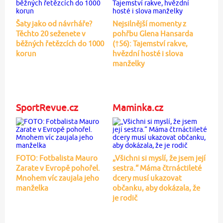
Šaty jako od návrháře?
Nejsilnější momenty z
Těchto 20 seženete v
pohřbu Glena Hansarda
běžných řetězcích do 1000
(†56): Tajemství rakve,
korun
hvězdní hosté i slova
manželky
SportRevue.cz
Maminka.cz
FOTO: Fotbalista Mauro
„Všichni si myslí, že jsem její
Zarate v Evropě pohořel.
sestra.“ Máma čtrnáctileté
Mnohem víc zaujala jeho
dcery musí ukazovat
manželka
občanku, aby dokázala, že
je rodič