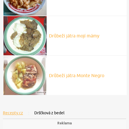
Drůbeží játra mojí mámy
Drůbeží játra Monte Negro
Recepty.cz
Dršťková z bedel