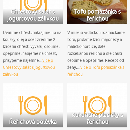
Chřestový salát s
Tofu pomazánka s
jogurtovou zálivkou
řeřichou
Uvaříme chřest, nakrájíme ho na
V míse si vidličkou rozmačkáme
kousky, olej a ocet zředíme 2
tofu, přidáme lžíci majonézy a
lžícemi chřest. vývaru, osolíme,
maličko hořčice, dále
opepříme, nalijeme na chřest,
rozsekanou řeřichu a dle chuti
přisypeme najemně...
více o
osolíme a opepříme. Recept od
Chřestový salát s jogurtovou
ženy,...
více o Tofu pomazánka s
zálivkou
řeřichou
Kukuřičné placičky s
Řeřichová polévka
řeřichou