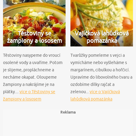
Těstoviny se
Vajíčková lahůdková
žampiony a lososem
pomazánka
Těstoviny nasypeme do vroucí
Tvarůžky pomeleme s vejci a
osolené vody a uvaříme. Potom
vymícháme nebo vyšleháme s
je slijeme, propláchneme a
margarínem, cibulkou a hořčicí.
necháme okapat. Oloupeme
Upravíme do libovolného tvaru a
žampiony a nakrájíme je na
ozdobíme dílky rajčat a
plátky....
více o Těstoviny se
zelenou...
více o Vajíčková
žampiony a lososem
lahůdková pomazánka