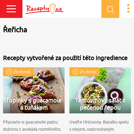
Přihlásit se
Řeřicha
Recepty vytvořené za použití této ingredience
20 minut
25 minut
Topinky s guacamole
Těstovinový salát s
a tuňákem
pečenou řepou
Připravte si guacamole pastu:
Uvařte těstoviny. Bazalku spolu
dužninu z avokáda rozmělněte,
s olejem, nastrouhaným