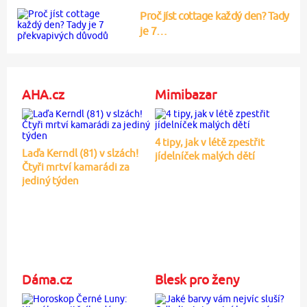
Proč jíst cottage každý den? Tady
je 7…
AHA.cz
Mimibazar
4 tipy, jak v létě zpestřit
Laďa Kerndl (81) v slzách!
jídelníček malých dětí
Čtyři mrtví kamarádi za
jediný týden
Dáma.cz
Blesk pro ženy