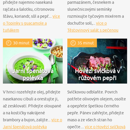
přidejte najemno nasekaná
parmazánem, česnekem a
rajčata a šalotku, citronovou
slunečnicovými semínky
šťávu, koriandr, sůl a pepř....
více
rozmixujte tyčovým mixérem a
o Topinky s guacamole a
dochuťte solí,...
více o
tuňákem
Těstovinový salát s pečenou
řepou
30 minut
35 minut
Jarní špenátová
Hovězí svíčková v
polévka
růžovém pepři
V hrnci rozehřejte olej, přidejte
Svíčkovou odblaňte. Povrch
nasekanou cibuli a orestujte ji,
potřete olivovým olejem, osolte
až zesklovatí. Přidejte oloupané
a opepřete špetkou černého
a na kostičky nakrájené
pepře. Pánev zahřejte, přidejte
brambory a bujon, zalijte...
více o
maso a ze všech stran ho
Jarní špenátová polévka
opečte....
více o Hovězí svíčková