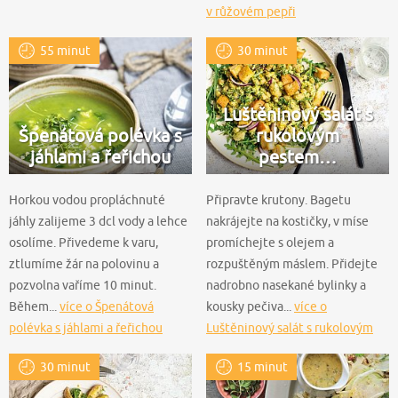
v růžovém pepři
55 minut
30 minut
Luštěninový salát s
Špenátová polévka s
rukolovým
jáhlami a řeřichou
pestem…
Horkou vodou propláchnuté
Připravte krutony. Bagetu
jáhly zalijeme 3 dcl vody a lehce
nakrájejte na kostičky, v míse
osolíme. Přivedeme k varu,
promíchejte s olejem a
ztlumíme žár na polovinu a
rozpuštěným máslem. Přidejte
pozvolna vaříme 10 minut.
nadrobno nasekané bylinky a
Během...
více o Špenátová
kousky pečiva...
více o
polévka s jáhlami a řeřichou
Luštěninový salát s rukolovým
pestem a krutony
30 minut
15 minut