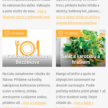
do vakuovacího sáčku. Vakuujte
hrnci, přidejte kuřecí křídla a
a poté vložte do sous...
více o
skelety, bobkový list, jalovec,...
Vepřový ořech s mrkvovým pyré
více o Jelení steak se zelím a
uzenou křenovou omáčkou
45 minut
15 minut
Celerová polévka z
Salát s karotkou a
Bezděkova
hráškem
Na tuku osmahneme cibulku do
Mango očistěte a spolu se
řůžova. Přidáme na kostky
zbývajícími surovinami na
nakrájenou kořenovou zeleninu
dresink rozmixujte. Podle
(celer a mrkev), zlehka
potřeby můžete ještě přidat 1 až
orestujeme a zalijeme vodou,
2 lžíce studené vody. Dejte
přidáme sůl...
více o Celerová
chladit do...
více o Salát s