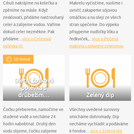
Cibuli nakrájíme na kolečka a
Makrelu vyčistíme, osolíme i
zpěníme na másle. Když
uvnitř, zakapeme sójovou
zesklovatí, přidáme nastrouhaný
omáčkou a na oleji ze všech
celer a zalijeme vodou. Vaříme
stran opečeme. Do výpeku
dokud celer nezměkne. Pak
přisypeme nudličky lilku a
přidáme...
více o Celerová
ředkviček,...
více o Pečená
polévka VI.
makrela s pikantní zeleninou
30 minut
Dietní čočková
polévka s
drůbežím…
Zelený dip
Čočku přebereme, namočíme ve
Všechny uvedené suroviny
studené vodě a necháme 24
smícháme dohromady. Dip
hodin nabobtnat. Druhý den
necháme vychladit a podáváme
vodu slijeme, čočku zalijeme
k fondue....
více o Zelený dip