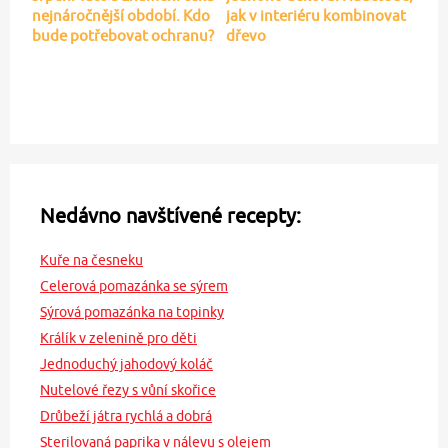
nejnáročnější období. Kdo
jak v interiéru kombinovat
bude potřebovat ochranu?
dřevo
Nedávno navštívené recepty:
Kuře na česneku
Celerová pomazánka se sýrem
Sýrová pomazánka na topinky
Králík v zelenině pro děti
Jednoduchý jahodový koláč
Nutelové řezy s vůní skořice
Drůbeží játra rychlá a dobrá
Sterilovaná paprika v nálevu s olejem