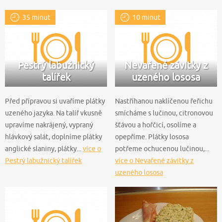
35 minut
10 minut
Pestrý labužnický
Nevařené závitky z
talířek
uzeného lososa
Před přípravou si uvaříme plátky
Nastříhanou naklíčenou řeřichu
uzeného jazyka. Na talíř vkusně
smícháme s lučinou, citronovou
upravíme nakrájený, vypraný
šťávou a hořčicí, osolíme a
hlávkový salát, doplníme plátky
opepříme. Plátky lososa
anglické slaniny, plátky...
více o
potřeme ochucenou lučinou,...
Pestrý labužnický talířek
více o Nevařené závitky z
uzeného lososa