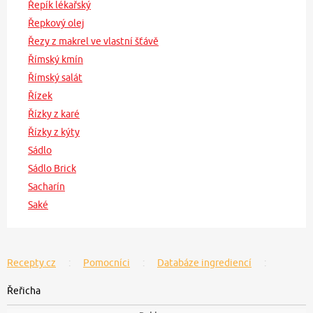
Řepík lékařský
Řepkový olej
Řezy z makrel ve vlastní šťávě
Římský kmín
Římský salát
Řízek
Řízky z karé
Řízky z kýty
Sádlo
Sádlo Brick
Sacharín
Saké
Recepty.cz
Pomocníci
Databáze ingrediencí
Řeřicha