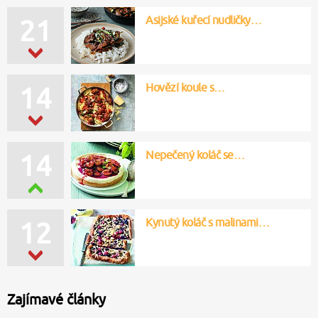
Asijské kuřecí nudličky…
22
Hovězí koule s…
16
Nepečený koláč se…
14
Kynutý koláč s malinami…
10
Zajímavé články