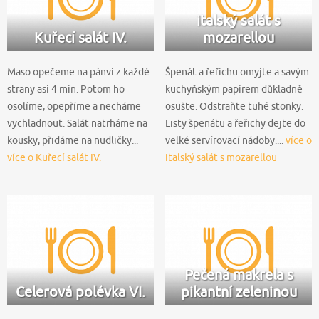
italský salát s
Kuřecí salát IV.
mozarellou
Maso opečeme na pánvi z každé
Špenát a řeřichu omyjte a savým
strany asi 4 min. Potom ho
kuchyňským papírem důkladně
osolíme, opepříme a necháme
osušte. Odstraňte tuhé stonky.
vychladnout. Salát natrháme na
Listy špenátu a řeřichy dejte do
kousky, přidáme na nudličky...
velké servírovací nádoby....
více o
více o Kuřecí salát IV.
italský salát s mozarellou
Pečená makrela s
Celerová polévka VI.
pikantní zeleninou