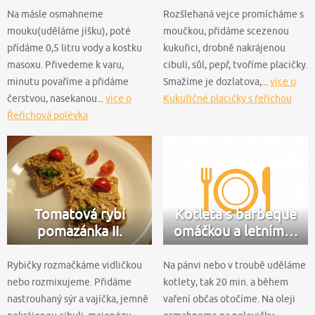
Na másle osmahneme
Rozšlehaná vejce promícháme s
mouku(uděláme jíšku), poté
moučkou, přidáme scezenou
přídáme 0,5 litru vody a kostku
kukuřici, drobně nakrájenou
masoxu. Přivedeme k varu,
cibuli, sůl, pepř, tvoříme placičky.
minutu povaříme a přidáme
Smažíme je dozlatova,...
více o
čerstvou, nasekanou...
více o
Kukuřičné placičky s řeřichou
Řeřichová polévka
Tomatová rybí
Kotleta s barbeque
pomazánka II.
omáčkou a letním…
Rybičky rozmačkáme vidličkou
Na pánvi nebo v troubě uděláme
nebo rozmixujeme. Přidáme
kotlety, tak 20 min. a během
nastrouhaný sýr a vajíčka, jemně
vaření občas otočíme. Na oleji