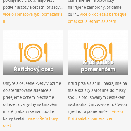
pokrájenou cibuli, majonézu
osmahneme na polovičky
podle hustoty a ostatní přísady....
nakrájené žampiony, přidáme
více o Tomatová rybí pomazánka
cukr,...
více o Kotleta s barbeque
II.
omáčkou a letním salátem
Krůtí salát s
Řeřichový ocet
pomerančem
Umyté a osušené květy vložíme
Krůtí prsa a slaninu nakrájíme na
do sterilizované sklenice a
malé kousky a vložíme do misky
přelejeme octem. Necháme
spolu s prolisovaným česnekem,
odležet dva týdny na tmavém
nastrouhaným zázvorem, šťávou
místě (zabarví se nám podle
z jednoho pomeranče....
více o
barvy květů...
více o Řeřichový
Krůtí salát s pomerančem
ocet