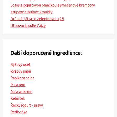
Losos s jogurtovou omáčkou a smetanové brambory
Křupavé cibulové kroužky
Drůbeží játra se zeleninovou rýží
Utopenci podle Gajzy
Další doporučené ingredience:
Rýžový ocet
Rýžový papír
Řapíkatý celer
Řasa nori
Řasa wakame
Řebříček
Řecký jogurt - pravý
Ředkvička