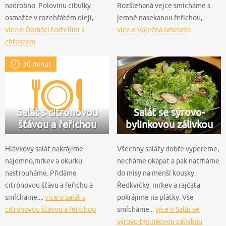
nadrobno. Polovinu cibulky
Rozšlehaná vejce smícháme s
osmažte v rozehřátém oleji,...
jemně nasekanou řeřichou,...
více o Domácí tortellini s
více o Vaječná omeleta
chřestem
30 minut
Salát s citrónovou
Salát se sýrovo-
šťávou a řeřichou
bylinkovou zálivkou
Hlávkový salát nakrájíme
Všechny saláty dobře vypereme,
najemno,mrkev a okurku
necháme okapat a pak natrháme
nastrouháme. Přidáme
do mísy na menší kousky.
citrónovou šťávu a řeřichu a
Ředkvičky, mrkev a rajčata
smícháme....
více o Salát s
pokrájíme na plátky. Vše
citrónovou šťávou a řeřichou
smícháme...
více o Salát se
sýrovo-bylinkovou zálivkou