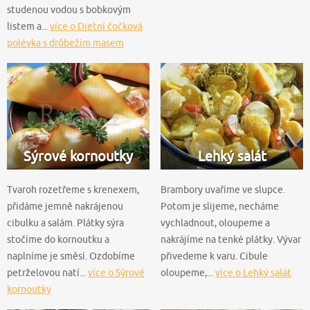
studenou vodou s bobkovým
listem a...
více o Dietní čočková
polévka s drůbežím masem
Sýrové kornoutky
Lehký salát
Tvaroh rozetřeme s krenexem,
Brambory uvaříme ve slupce.
přidáme jemně nakrájenou
Potom je slijeme, necháme
cibulku a salám. Plátky sýra
vychladnout, oloupeme a
stočíme do kornoutku a
nakrájíme na tenké plátky. Vývar
naplníme je směsí. Ozdobíme
přivedeme k varu. Cibule
petrželovou natí...
více o Sýrové
oloupeme,...
více o Lehký salát
kornoutky