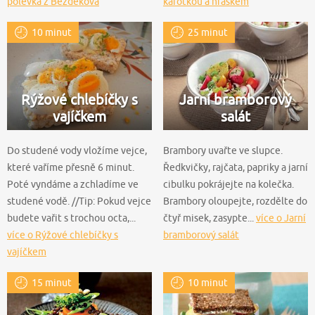
polévka z Bezděkova
karotkou a hráškem
10 minut
25 minut
Rýžové chlebíčky s
Jarní bramborový
vajíčkem
salát
Do studené vody vložíme vejce,
Brambory uvařte ve slupce.
které vaříme přesně 6 minut.
Ředkvičky, rajčata, papriky a jarní
Poté vyndáme a zchladíme ve
cibulku pokrájejte na kolečka.
studené vodě. //Tip: Pokud vejce
Brambory oloupejte, rozdělte do
budete vařit s trochou octa,...
čtyř misek, zasypte...
více o Jarní
více o Rýžové chlebíčky s
bramborový salát
vajíčkem
15 minut
10 minut