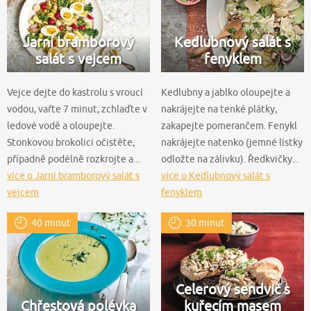
Jarní bramborový
Kedlubnový salát s
salát s vejcem
fenyklem
Vejce dejte do kastrolu s vroucí
Kedlubny a jablko oloupejte a
vodou, vařte 7 minut, zchlaďte v
nakrájejte na tenké plátky,
ledové vodě a oloupejte.
zakapejte pomerančem. Fenykl
Stonkovou brokolici očistěte,
nakrájejte natenko (jemné lístky
případně podélně rozkrojte a...
odložte na zálivku). Ředkvičky...
více o Jarní bramborový salát s
více o Kedlubnový salát s
vejcem
fenyklem
40 minut
30 minut
Celerový sendvič s
Chřestová polévka
kuřecím masem