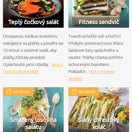
Teplý čočkový salát
Fitness sendvič
Oloupanou sladkou bramboru
Tvaroh ochuťte solí a hořčicí.
nakrájejte na plátky a povařte asi
Přidejte pomerančovou šťávu.
10 minut v osolené vodě, aby
Salátové listy opláchněte a
plátky zůstaly pevnější.
osušte. Plátky chleba potřete
Opláchnuté jarní cibulky...
více o
ochuceným tvarohem.
Teplý čočkový salát
Poklaďte...
více o Fitness
sendvič
20 minut
60 minut
Smažený losos na
Slaný chřestový
salátu
koláč