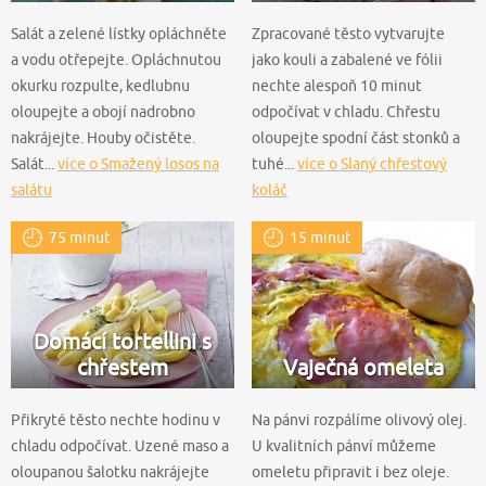
Salát a zelené lístky opláchněte
Zpracované těsto vytvarujte
a vodu otřepejte. Opláchnutou
jako kouli a zabalené ve fólii
okurku rozpulte, kedlubnu
nechte alespoň 10 minut
oloupejte a obojí nadrobno
odpočívat v chladu. Chřestu
nakrájejte. Houby očistěte.
oloupejte spodní část stonků a
Salát...
více o Smažený losos na
tuhé...
více o Slaný chřestový
salátu
koláč
75 minut
15 minut
Domácí tortellini s
chřestem
Vaječná omeleta
Přikryté těsto nechte hodinu v
Na pánvi rozpálíme olivový olej.
chladu odpočívat. Uzené maso a
U kvalitních pánví můžeme
oloupanou šalotku nakrájejte
omeletu připravit i bez oleje.