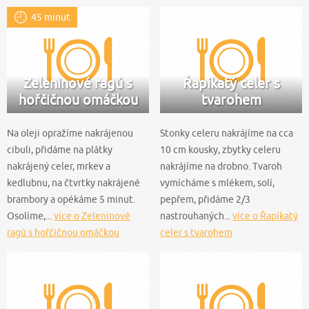
45 minut
Zeleninové ragú s
Řapíkatý celer s
hořčičnou omáčkou
tvarohem
Na oleji opražíme nakrájenou
Stonky celeru nakrájíme na cca
cibuli, přidáme na plátky
10 cm kousky, zbytky celeru
nakrájený celer, mrkev a
nakrájíme na drobno. Tvaroh
kedlubnu, na čtvrtky nakrájené
vymícháme s mlékem, solí,
brambory a opékáme 5 minut.
pepřem, přidáme 2/3
Osolíme,...
více o Zeleninové
nastrouhaných...
více o Řapíkatý
ragú s hořčičnou omáčkou
celer s tvarohem