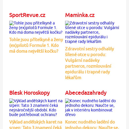
SportRevue.cz
Maminka.cz
Tohle jsou přítelkyně a ženy
(ex)pilotů Formule 1. Kdo
Zdravotní sestry odhalily
má doma největší kočku?
šílené otce u porodu:
Vulgární nadávky
partnerce, rozmlouvání
epidurálu i trapné rady
lékařům
Blesk Horoskopy
Abecedazahrady
Výklad andělských karet na
Konec nudného ladění do
srpen: Tato 3 znamení čeká
jednoho dekoru: Naučte se,