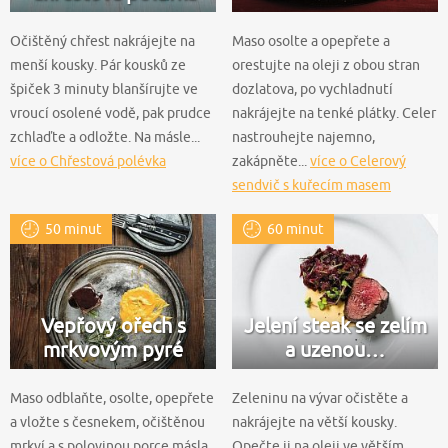
Očištěný chřest nakrájejte na
Maso osolte a opepřete a
menší kousky. Pár kousků ze
orestujte na oleji z obou stran
špiček 3 minuty blanšírujte ve
dozlatova, po vychladnutí
vroucí osolené vodě, pak prudce
nakrájejte na tenké plátky. Celer
zchlaďte a odložte. Na másle...
nastrouhejte najemno,
více o Chřestová polévka
zakápněte...
více o Celerový
sendvič s kuřecím masem
50 minut
60 minut
Vepřový ořech s
Jelení steak se zelím
mrkvovým pyré
a uzenou…
Maso odblaňte, osolte, opepřete
Zeleninu na vývar očistěte a
a vložte s česnekem, očištěnou
nakrájejte na větší kousky.
mrkví a s polovinou porce másla
Opečte ji na oleji ve větším