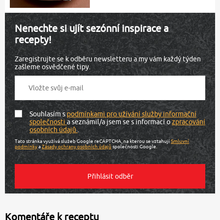
Nenechte si ujít sezónní inspirace a
recepty!
Zaregistrujte se k odběru newsletteru a my vám každý týden
zašleme osvědčené tipy.
Souhlasím s
podmínkami pro užívání služby informační
společnosti
a seznámil/a jsem se s informací o
zpracování
osobních údajů
.
Tato stránka využívá služeb Google reCAPTCHA, na kterou se vztahují
Smluvní
podmínky
a
Zásady ochrany osobních údajů
společnosti Google.
Komentáře k receptu