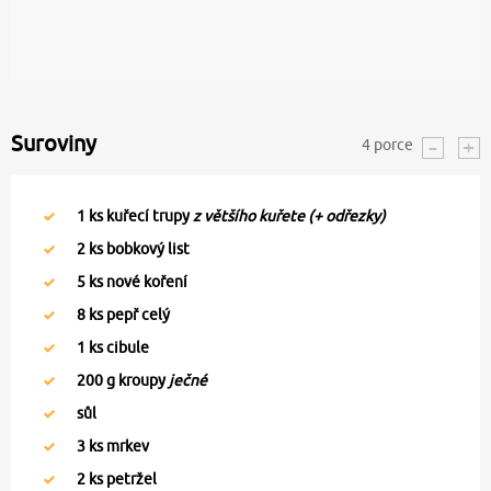
Suroviny
4
porce
1
ks kuřecí trupy
z většího kuřete (+ odřezky)
2
ks bobkový list
5
ks nové koření
8
ks pepř celý
1
ks cibule
200
g kroupy
ječné
sůl
3
ks mrkev
2
ks petržel