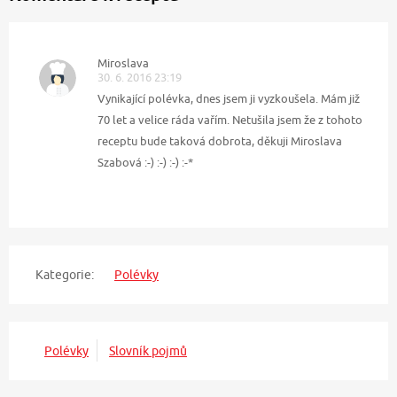
Miroslava
30. 6. 2016 23:19
Vynikající polévka, dnes jsem ji vyzkoušela. Mám již
70 let a velice ráda vařím. Netušila jsem že z tohoto
receptu bude taková dobrota, děkuji Miroslava
Szabová :-) :-) :-) :-*
Kategorie:
Polévky
Polévky
Slovník pojmů