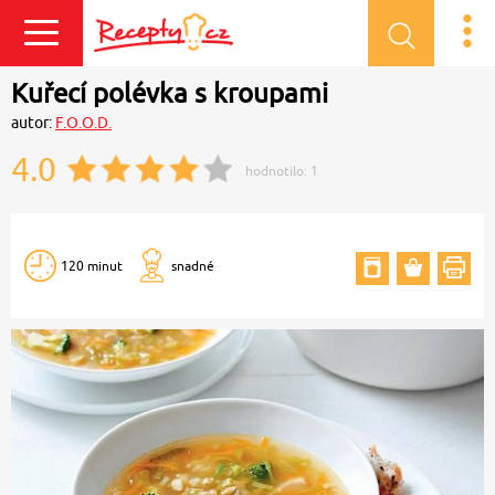
Přihlásit se
Kuřecí polévka s kroupami
autor:
F.O.O.D.
4.0
hodnotilo:
1
120 minut
snadné