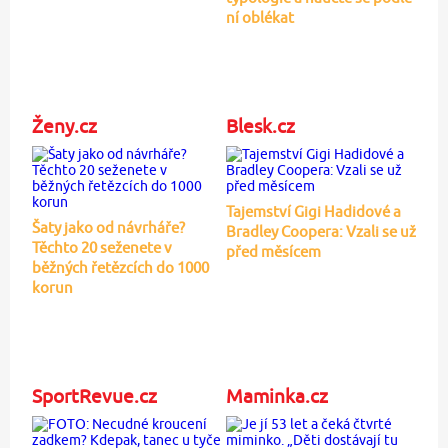
ní oblékat
Ženy.cz
Blesk.cz
Tajemství Gigi Hadidové a
Šaty jako od návrháře?
Bradley Coopera: Vzali se už
Těchto 20 seženete v
před měsícem
běžných řetězcích do 1000
korun
SportRevue.cz
Maminka.cz