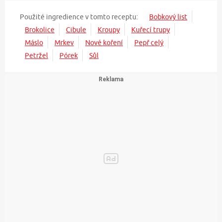
Použité ingredience v tomto receptu:
Bobkový list
Brokolice
Cibule
Kroupy
Kuřecí trupy
Máslo
Mrkev
Nové koření
Pepř celý
Petržel
Pórek
Sůl