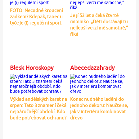
FOTO: Necudné kroucení
Je jí 53 let a čeká čtvrté
zadkem? Kdepak, tanec u
miminko. „Děti dostávají tu
tyče je (i) regulérní sport
nejlepší verzi mě samotné,“
říká
Blesk Horoskopy
Abecedazahrady
Výklad andělských karet na
Konec nudného ladění do
srpen: Tato 3 znamení čeká
jednoho dekoru: Naučte se,
nejnáročnější období. Kdo
jak v interiéru kombinovat
bude potřebovat ochranu?
dřevo