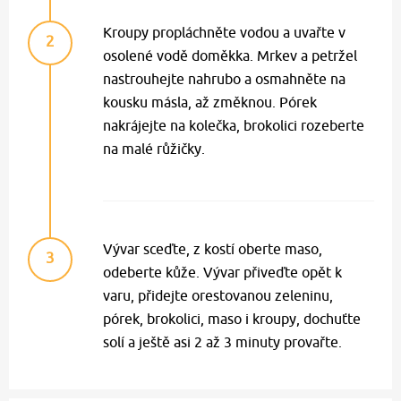
Kroupy propláchněte vodou a uvařte v
2
osolené vodě doměkka. Mrkev a petržel
nastrouhejte nahrubo a osmahněte na
kousku másla, až změknou. Pórek
nakrájejte na kolečka, brokolici rozeberte
na malé růžičky.
Vývar sceďte, z kostí oberte maso,
3
odeberte kůže. Vývar přiveďte opět k
varu, přidejte orestovanou zeleninu,
pórek, brokolici, maso i kroupy, dochuťte
solí a ještě asi 2 až 3 minuty provařte.