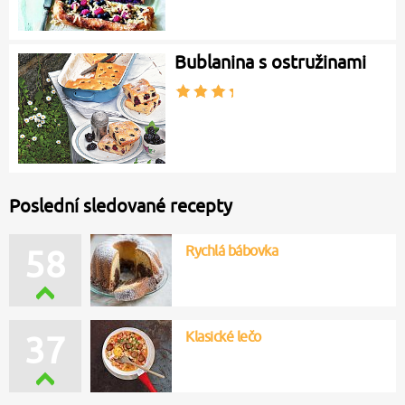
Bublanina s ostružinami
Poslední sledované recepty
Rychlá bábovka
58
Klasické lečo
37