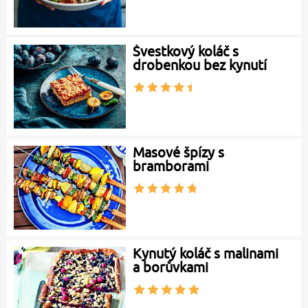
Švestkový koláč s
drobenkou bez kynutí
Masové špízy s
bramborami
Kynutý koláč s malinami
a borůvkami