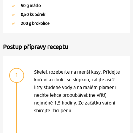
50
g máslo
0,50
ks pórek
200
g brokolice
Postup přípravy receptu
Skelet rozeberte na menší kusy. Přidejte
1
koření a cibuli i se slupkou, zalijte asi 2
litry studené vody a na malém plameni
nechte lehce probublávat (ne vřít!)
nejméně 1,5 hodiny. Ze začátku vaření
sbírejte lžící pěnu.