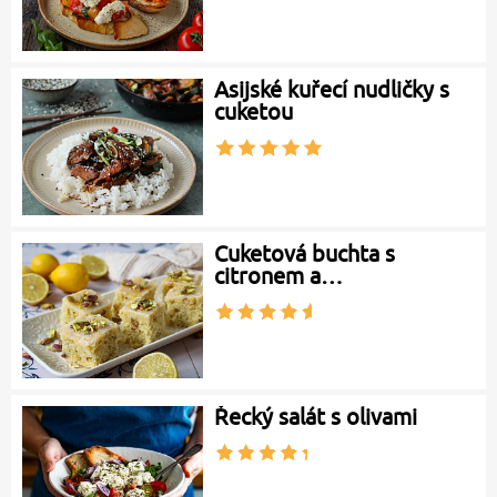
Asijské kuřecí nudličky s
cuketou
Cuketová buchta s
citronem a…
Řecký salát s olivami