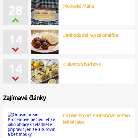
Nebeská Máňa
28
Jednoduchá rajská omáčka
14
Cuketová buchta s…
14
Zajímavé články
Oopsie bread: Proteinové pečivo
lehké jako…