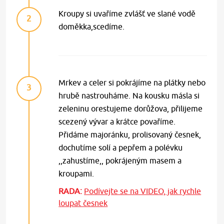
Kroupy si uvaříme zvlášť ve slané vodě
2
doměkka,scedíme.
Mrkev a celer si pokrájíme na plátky nebo
3
hrubě nastrouháme. Na kousku másla si
zeleninu orestujeme dorůžova, přilijeme
scezený vývar a krátce povaříme.
Přidáme majoránku, prolisovaný česnek,
dochutíme solí a pepřem a polévku
,,zahustíme,, pokrájeným masem a
kroupami.
RADA:
Podívejte se na VIDEO, jak rychle
loupat česnek