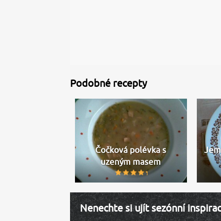
Podobné recepty
Čočková polévka s
Jem
uzeným masem
Nenechte si ujít sezónní inspira