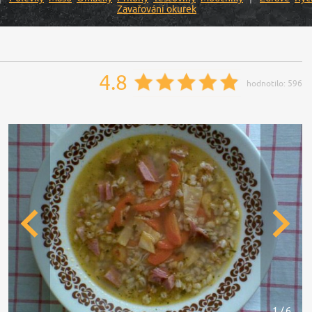
Zavařování okurek
4.8
hodnotilo:
596
1 / 6