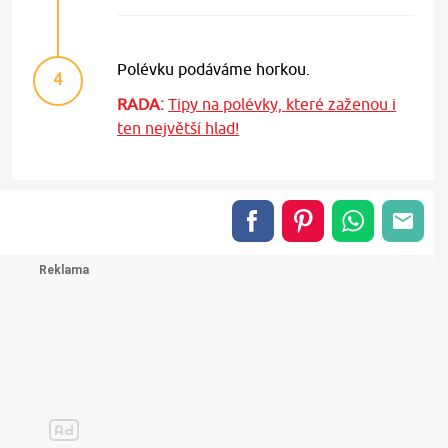
Polévku podáváme horkou.
4
RADA:
Tipy na polévky, které zaženou i
ten největší hlad!