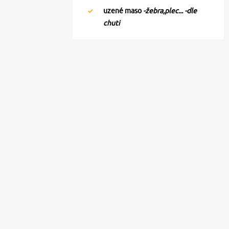
uzené maso
-žebra,plec... -dle
chuti