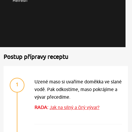
Postup přípravy receptu
Uzené maso si uvaříme doměkka ve slané
1
vodě. Pak odkostíme, maso pokrájíme a
vývar přecedíme.
RADA:
Jak na silný a čirý vývar?