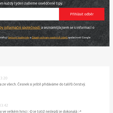
vám každý týden zašleme osvědčené tipy.
by informační společnosti
a seznámil/a jsem se s informací o
ztahují
Smluvní podmínky
a
Zásady ochrany osobních údajů
společnosti Google.
13:20
a ze všech. Česnek si ještě přidáváme do talířů čerstvý.
13:42
ve velkém hrnci :-D je totiž nejlepší je dokonalá :-*