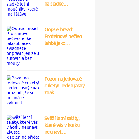
na sladké…
Oopsie bread:
Proteinové pečivo
lehké jako…
Pozor na jedovaté
cukety! Jeden jasný
znak…
Svěží letní saláty,
které vás v horku
neunaví:…