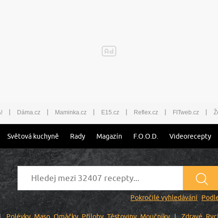
|
|
|
|
|
|
!
Dáma.cz
Maminka.cz
E15.cz
Reflex.cz
FITweb.cz
Ž
Světová kuchyně
Rady
Magazín
F.O.O.D.
Videorecepty
Pokročilé vyhledávání
Podle
Polévky
Maso
Omáčky
Přílohy
Těstoviny
Moučníky
Zdravé
Ryc