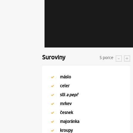
Suroviny
5
porce
máslo
celer
sůl
a pepř
mrkev
česnek
majoránka
kroupy