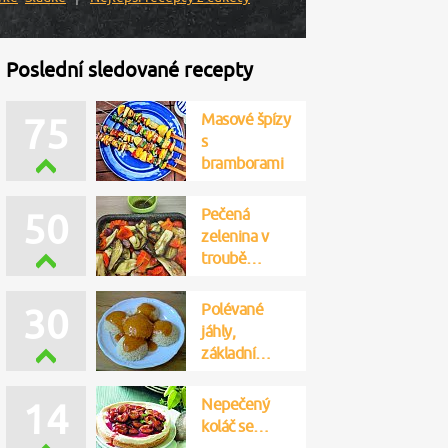
Poslední sledované recepty
Masové špízy
75
s
bramborami
Pečená
50
zelenina v
troubě…
Polévané
30
jáhly,
základní…
Nepečený
14
koláč se…