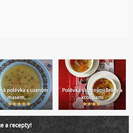
ná polévka s uzeným
Polévka s uzenými žebry a
masem,…
kroupami
ce a recepty!