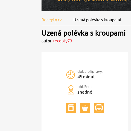
Recepty.cz
Uzená polévka s kroupami
Uzená polévka s kroupami
autor:
recepty73
doba přípravy:
45 minut
obtížnost:
snadné