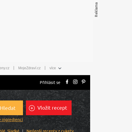
|
|
eny.cz
MojeZdraví.cz
více
Přihlásit se
Vložit recept
Hledat
 ingrediencí
hlé
Sladké
Nejlepší recepty z cukety