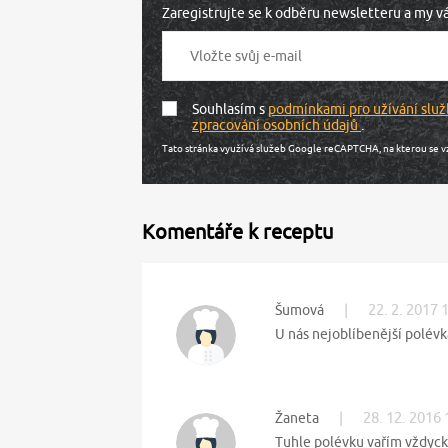
Zaregistrujte se k odběru newsletteru a my 
Souhlasím s
podmínkami pro užívání služ
zpracování osobních údajů
.
Tato stránka využívá služeb Google reCAPTCHA, na kterou se v
Komentáře k receptu
|
22. 2. 2017 
Šumová
U nás nejoblíbenější polévk
|
28. 12. 2016 
Žaneta
Tuhle polévku vařím vždycky 