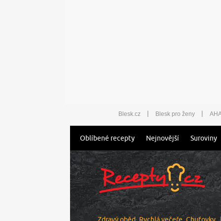
|
|
Blesk.cz
Blesk pro ženy
AHA
Oblíbené recepty
Nejnovější
Suroviny
Zdravý oběd
Rychlá večeře
Chuťovky