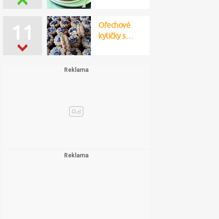
Ořechové
11
kytičky s…