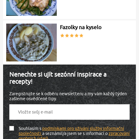
Fazolky na kyselo
Nenechte si ujít sezónní inspirace a
recepty!
Zaregistrujte se k odběru newsletteru a my vám každý týden
zašleme osvědčené tipy.
Souhlasím s
podmínkami pro užívání služby informační
společnosti
a seznámil/a jsem se s informací o
zpracování
osobních údajů
.