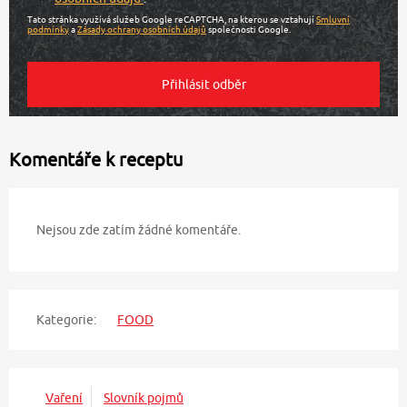
Tato stránka využívá služeb Google reCAPTCHA, na kterou se vztahují
Smluvní
podmínky
a
Zásady ochrany osobních údajů
společnosti Google.
Komentáře k receptu
Nejsou zde zatím žádné komentáře.
Kategorie:
FOOD
Vaření
Slovník pojmů