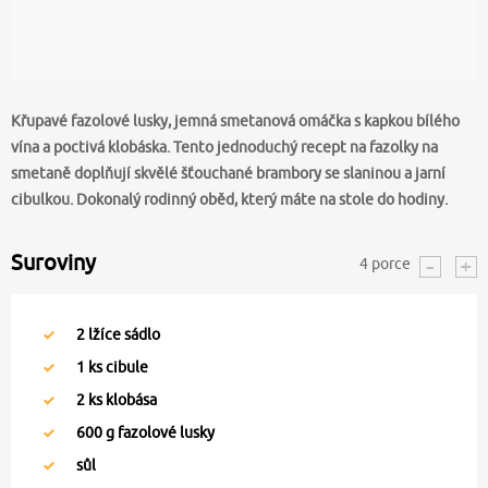
Křupavé fazolové lusky, jemná smetanová omáčka s kapkou bílého
vína a poctivá klobáska. Tento jednoduchý recept na fazolky na
smetaně doplňují skvělé šťouchané brambory se slaninou a jarní
cibulkou. Dokonalý rodinný oběd, který máte na stole do hodiny.
Suroviny
4
porce
2
lžíce sádlo
1
ks cibule
2
ks klobása
600
g fazolové lusky
sůl