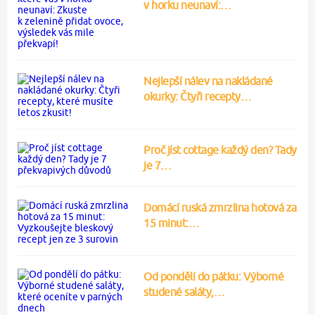
v horku neunaví:…
Nejlepší nálev na nakládané
okurky: Čtyři recepty…
Proč jíst cottage každý den? Tady
je 7…
Domácí ruská zmrzlina hotová za
15 minut:…
Od pondělí do pátku: Výborné
studené saláty,…