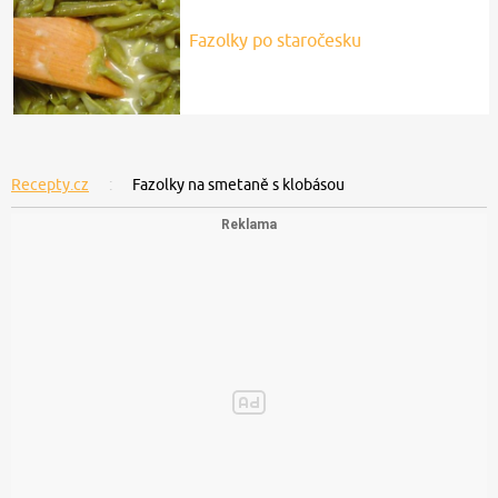
Fazolky po staročesku
Recepty.cz
Fazolky na smetaně s klobásou