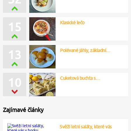
Klasické lečo
15
Polévané jáhly, základní…
13
Cuketová buchta s…
10
Zajímavé články
Svěží letní saláty, které vás