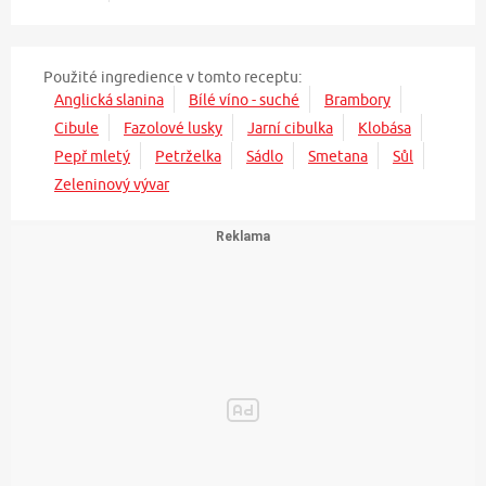
Použité ingredience v tomto receptu:
Anglická slanina
Bílé víno - suché
Brambory
Cibule
Fazolové lusky
Jarní cibulka
Klobása
Pepř mletý
Petrželka
Sádlo
Smetana
Sůl
Zeleninový vývar