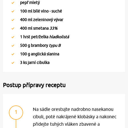
pepř mletý
100
ml bílé víno - suché
400
ml zeleninový vývar
400
ml smetana
33%
1
hrst petrželka
hladkolistá
500
g brambory
typu B
100
g anglická slanina
3
ks jarní cibulka
Postup přípravy receptu
Na sádle orestujte nadrobno nasekanou
1
cibuli, poté nakrájené klobásky a nakonec
přidejte tuhých vláken zbavené a