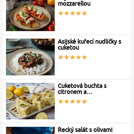
mozzarellou
Asijské kuřecí nudličky s
cuketou
Cuketová buchta s
citronem a…
Řecký salát s olivami