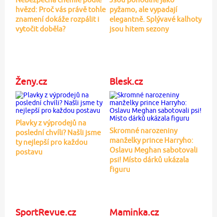
hvězd: Proč vás právě tohle
pyžamo, ale vypadají
znamení dokáže rozpálit i
elegantně. Splývavé kalhoty
vytočit doběla?
jsou hitem sezony
Ženy.cz
Blesk.cz
Plavky z výprodejů na
Skromné narozeniny
poslední chvíli? Našli jsme
manželky prince Harryho:
ty nejlepší pro každou
Oslavu Meghan sabotovali
postavu
psi! Místo dárků ukázala
figuru
SportRevue.cz
Maminka.cz