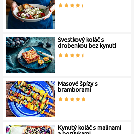
Švestkový koláč s
drobenkou bez kynutí
Masové špízy s
bramborami
Kynutý koláč s malinami
a borůvkami