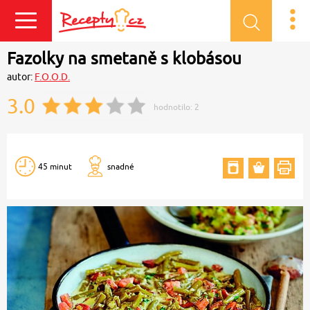
Přihlásit se
Fazolky na smetaně s klobásou
autor:
F.O.O.D.
3.0
hodnotilo:
2
45 minut
snadné