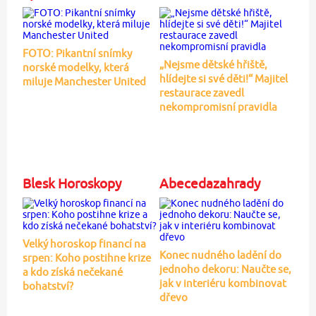
FOTO: Pikantní snímky
„Nejsme dětské hřiště,
norské modelky, která
hlídejte si své děti!“ Majitel
miluje Manchester United
restaurace zavedl
nekompromisní pravidla
Blesk Horoskopy
Abecedazahrady
Velký horoskop financí na
Konec nudného ladění do
srpen: Koho postihne krize
jednoho dekoru: Naučte se,
a kdo získá nečekané
jak v interiéru kombinovat
bohatství?
dřevo