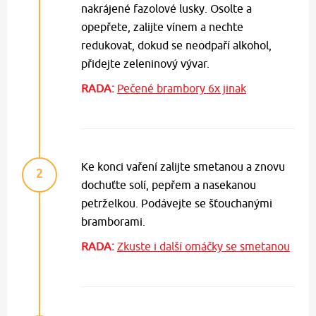
nakrájené fazolové lusky. Osolte a
opepřete, zalijte vínem a nechte
redukovat, dokud se neodpaří alkohol,
přidejte zeleninový vývar.
RADA:
Pečené brambory 6x jinak
Ke konci vaření zalijte smetanou a znovu
2
dochuťte solí, pepřem a nasekanou
petrželkou. Podávejte se šťouchanými
bramborami.
RADA:
Zkuste i další omáčky se smetanou