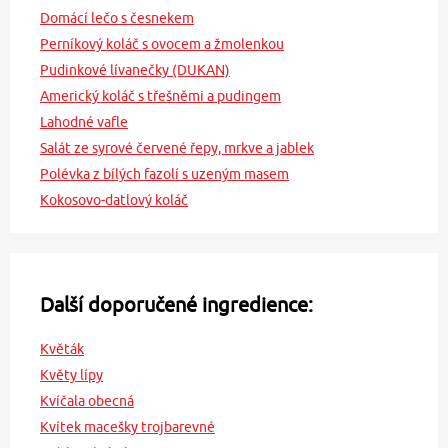
Domácí lečo s česnekem
Perníkový koláč s ovocem a žmolenkou
Pudinkové lívanečky (DUKAN)
Americký koláč s třešněmi a pudingem
Lahodné vafle
Salát ze syrové červené řepy, mrkve a jablek
Polévka z bílých fazolí s uzeným masem
Kokosovo-datlový koláč
Další doporučené ingredience:
Květák
Květy lípy
Kvíčala obecná
Kvítek macešky trojbarevné