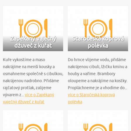
Zapékaný vaječný
Staročeská koprová
džuveč z kuřat
polévka
Kuře vykostíme a maso
Do hrnce vlijeme vodu, přidáme
nakrájíme na menší kousky a
nakrájenou cibuli, lžičku kmínu a
osmahneme společně s cibulkou,
houby a vaříme. Brambory
nakrájenou nadrobno. Přidáme
oloupeme a nakrájíme na kostky.
rajčatový protlak, zalijeme
Propláchneme je a vhodíme do...
vývarem z...
více o Zapékaný
více o Staročeská koprová
vaječný džuveč z kuřat
polévka