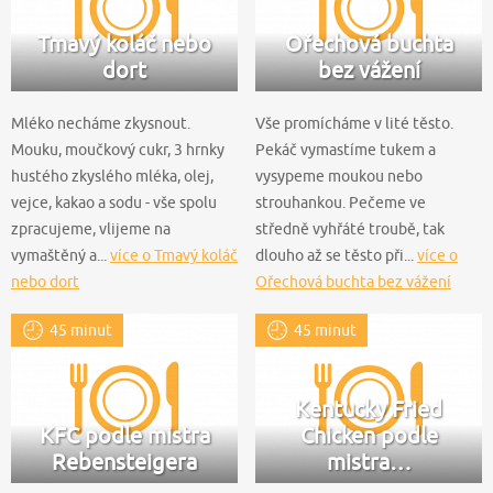
Tmavý koláč nebo
Ořechová buchta
dort
bez vážení
Mléko necháme zkysnout.
Vše promícháme v lité těsto.
Mouku, moučkový cukr, 3 hrnky
Pekáč vymastíme tukem a
hustého zkyslého mléka, olej,
vysypeme moukou nebo
vejce, kakao a sodu - vše spolu
strouhankou. Pečeme ve
zpracujeme, vlijeme na
středně vyhřáté troubě, tak
vymaštěný a...
více o Tmavý koláč
dlouho až se těsto při...
více o
nebo dort
Ořechová buchta bez vážení
45 minut
45 minut
Kentucky Fried
KFC podle mistra
Chicken podle
Rebensteigera
mistra…