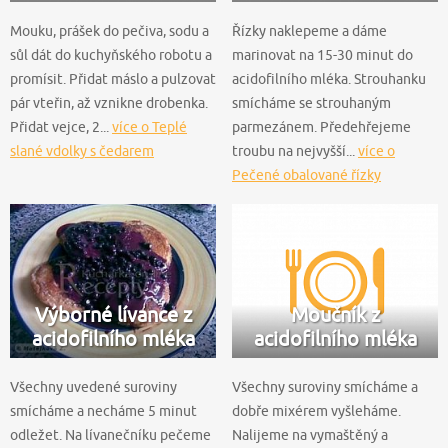
Mouku, prášek do pečiva, sodu a
Řízky naklepeme a dáme
sůl dát do kuchyňského robotu a
marinovat na 15-30 minut do
promísit. Přidat máslo a pulzovat
acidofilního mléka. Strouhanku
pár vteřin, až vznikne drobenka.
smícháme se strouhaným
Přidat vejce, 2...
více o Teplé
parmezánem. Předehřejeme
slané vdolky s čedarem
troubu na nejvyšší...
více o
Pečené obalované řízky
Výborné lívance z
Moučník z
acidofilního mléka
acidofilního mléka
Všechny uvedené suroviny
Všechny suroviny smícháme a
smícháme a necháme 5 minut
dobře mixérem vyšleháme.
odležet. Na lívanečníku pečeme
Nalijeme na vymaštěný a