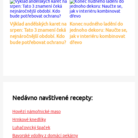
Výklad andělských karet na
Konec nudného ladění do
srpen: Tato 3 znamení čeká
jednoho dekoru: Naučte se,
nejnáročnější období. Kdo
jak v interiéru kombinovat
bude potřebovat ochranu?
dřevo
Nedávno navštívené recepty:
Hovězí námořnické maso
Hrnkové knedlíky
Luhačovický špaček
Bavorské vdolky z domácí pekárny