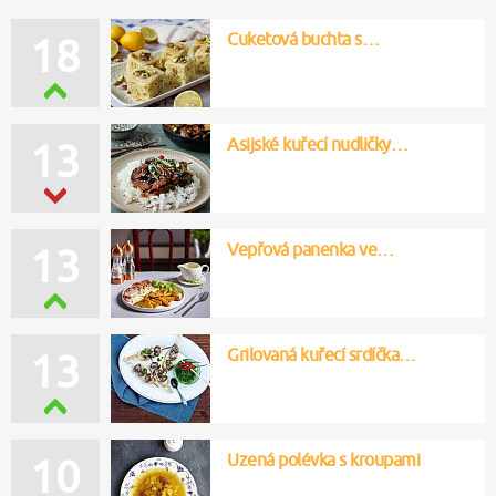
Cuketová buchta s…
18
Asijské kuřecí nudličky…
13
Vepřová panenka ve…
13
Grilovaná kuřecí srdíčka…
13
Uzená polévka s kroupami
10