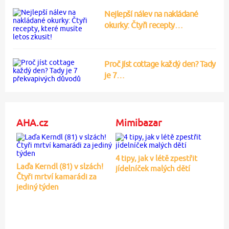
Nejlepší nálev na nakládané
okurky: Čtyři recepty…
Proč jíst cottage každý den? Tady
je 7…
AHA.cz
Mimibazar
4 tipy, jak v létě zpestřit
Laďa Kerndl (81) v slzách!
jídelníček malých dětí
Čtyři mrtví kamarádi za
jediný týden