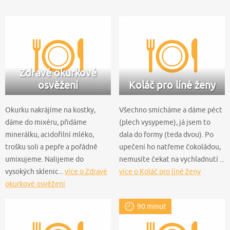
Zdravé okurkové
osvěžení
Koláč pro líné ženy
Okurku nakrájíme na kostky,
Všechno smícháme a dáme péct
dáme do mixéru, přidáme
(plech vysypeme), já jsem to
minerálku, acidofilní mléko,
dala do formy (teda dvou). Po
trošku soli a pepře a pořádně
upečení ho natřeme čokoládou,
umixujeme. Nalijeme do
nemusíte čekat na vychladnutí ...
vysokých sklenic...
více o Zdravé
více o Koláč pro líné ženy
okurkové osvěžení
90 minut