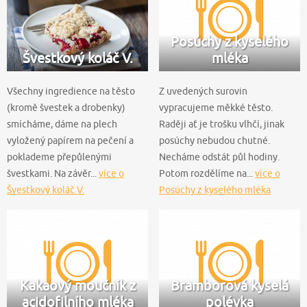
Posúchy z kyselého
Švestkový koláč V.
mléka
Všechny ingredience na těsto
Z uvedených surovin
(kromě švestek a drobenky)
vypracujeme měkké těsto.
smícháme, dáme na plech
Raději ať je trošku vlhčí, jinak
vyložený papírem na pečení a
posúchy nebudou chutné.
poklademe přepůlenými
Necháme odstát půl hodiny.
švestkami. Na závěr...
více o
Potom rozdělíme na...
více o
Švestkový koláč V.
Posúchy z kyselého mléka
Kakaový moučník z
Bramborová kyselá
acidofilního mléka
polévka