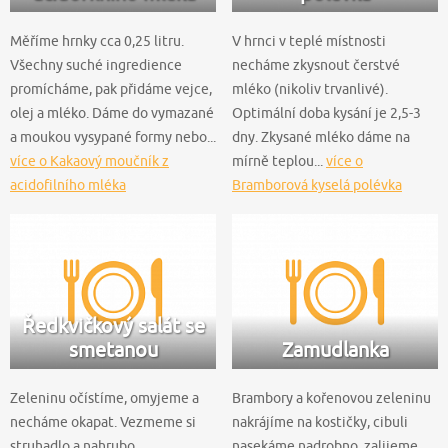
Měříme hrnky cca 0,25 litru.
V hrnci v teplé místnosti
Všechny suché ingredience
necháme zkysnout čerstvé
promícháme, pak přidáme vejce,
mléko (nikoliv trvanlivé).
olej a mléko. Dáme do vymazané
Optimální doba kysání je 2,5-3
a moukou vysypané formy nebo...
dny. Zkysané mléko dáme na
více o Kakaový moučník z
mírně teplou...
více o
acidofilního mléka
Bramborová kyselá polévka
Ředkvičkový salát se
smetanou
Zamudlanka
Zeleninu očístíme, omyjeme a
Brambory a kořenovou zeleninu
necháme okapat. Vezmeme si
nakrájíme na kostičky, cibuli
struhadlo a nahrubo
nasekáme nadrobno, zalijeme