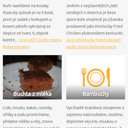
Kuře nasekáme na kousky.
Jedním z nejslavnějších jídel
Klasický způsob je na 9 kusů,
vzniklých v Americe je beze
první je zadek s biskupem a
sporu kuře smažené po jižansku
kusem páteře vykrojený ze
proslavené jako Kentucky Fried
slepice ve tvaru V, zbytek
Chicken plukovníkem kentucké...
kuřete,...
více o KFC podle mistra
více o Kentucky Fried Chicken
Rebensteigera
podle mistra Rebensteigera
Buchta z mléka
Bambuchy
Cukr, mouku, kakao, rozinky,
Vychladlé brambory oloupeme a
oříšky a sodu promícháme,
najemno nastrouháme, osolíme,
přidáme mléko a olej, znovu
doplníme vejcem, moukou a