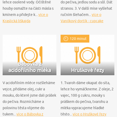
lehce osolené vody. Očištěné
do pečiva, jedlou sodu a sůl. Dát
houby osmažte na části másla s
stranou. 3. V další míse vyšlehat
kmínem a přidejte k...
více o
ručním šlehačem...
více o
Kraslická liškajda
Vanilkový dortík - cupcake
120 minut
Bábovka z
acidofilního mléka
Hruškové řezy
V acidofilním mléce rozšleháme
1. Tvaroh dáme okapat do síta,
vejce, přidáme olej, cukr a
lehce ho vymáčkneme. Z oleje, 2
mouku, do které jsme dali prášek
vajec, 100 g cukru, mouky s
do pečiva. Rozmícháme a
práškem do pečiva, tvarohu a
polovinu těsta vlijeme do
mléka vypracujeme hladké
tukem...
více o Bábovka z
těsto...
více o Hruškové řezy