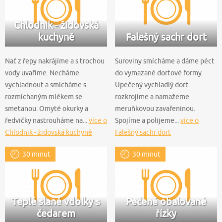
Chlodnik - židovská
kuchyně
Falešný sachr dort
Nať z řepy nakrájíme a s trochou
Suroviny smícháme a dáme péct
vody uvaříme. Necháme
do vymazané dortové formy.
vychladnout a smícháme s
Upečený vychladlý dort
rozmíchaným mlékem se
rozkrojíme a namažeme
smetanou. Omyté okurky a
meruňkovou zavařeninou.
ředvičky nastrouháme na...
více o
Spojíme a polijeme...
více o
Chlodnik - židovská kuchyně
Falešný sachr dort
30 minut
30 minut
Teplé slané vdolky s
Pečené obalované
čedarem
řízky