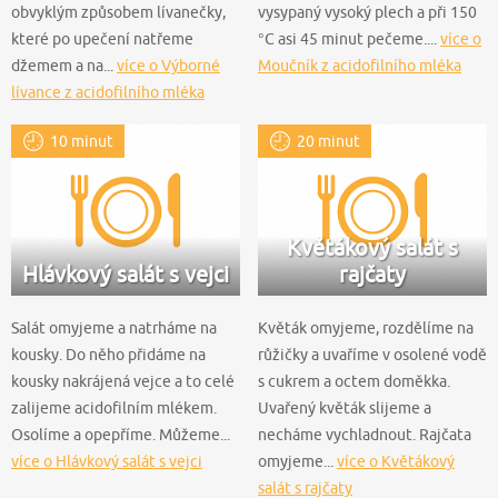
obvyklým způsobem lívanečky,
vysypaný vysoký plech a při 150
které po upečení natřeme
°C asi 45 minut pečeme....
více o
džemem a na...
více o Výborné
Moučník z acidofilního mléka
lívance z acidofilního mléka
10 minut
20 minut
Květákový salát s
Hlávkový salát s vejci
rajčaty
Salát omyjeme a natrháme na
Květák omyjeme, rozdělíme na
kousky. Do něho přidáme na
růžičky a uvaříme v osolené vodě
kousky nakrájená vejce a to celé
s cukrem a octem doměkka.
zalijeme acidofilním mlékem.
Uvařený květák slijeme a
Osolíme a opepříme. Můžeme...
necháme vychladnout. Rajčata
více o Hlávkový salát s vejci
omyjeme...
více o Květákový
salát s rajčaty