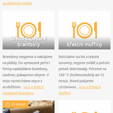
acidofilního mléka
Dietní zapékané
brambory
Efektní muffiny
Brambory omyjeme a nakrájíme
Smícháme suché a tekuté
na plátky. Do vymazané pečící
suroviny, nejprve zvlášť a potom
formy naskládáme brambory,
jemně dohromady. Pečeme na
osolíme, pokapeme olejem. V
160 °C (horkovzdušná) asi 15
míse rozmícháme vejce s
minut. Ihned polijeme
acidofilním...
více o Dietní
citrónovou...
více o Efektní
zapékané brambory
muffiny
35 minut