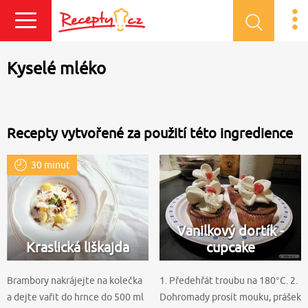
Přihlásit se
Kyselé mléko
Recepty vytvořené za použití této ingredience
30 minut
Vanilkový dortík -
Kraslická liškajda
cupcake
Brambory nakrájejte na kolečka
1. Předehřát troubu na 180°C. 2.
a dejte vařit do hrnce do 500 ml
Dohromady prosít mouku, prášek