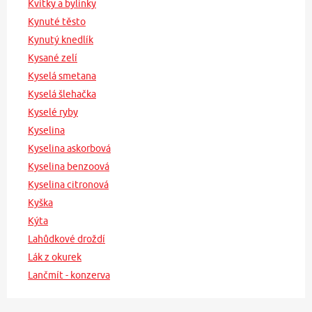
Kvítky a bylinky
Kynuté těsto
Kynutý knedlík
Kysané zelí
Kyselá smetana
Kyselá šlehačka
Kyselé ryby
Kyselina
Kyselina askorbová
Kyselina benzoová
Kyselina citronová
Kyška
Kýta
Lahůdkové droždí
Lák z okurek
Lančmít - konzerva