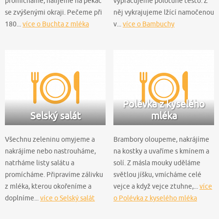
promícháme, nalijeme na pekáč
vypracujeme polotuhé těsto. Z
se zvýšenými okraji. Pečeme při
něj vykrajujeme lžící namočenou
180...
více o Buchta z mléka
v...
více o Bambuchy
Polévka z kyselého
Selský salát
mléka
Všechnu zeleninu omyjeme a
Brambory oloupeme, nakrájíme
nakrájíme nebo nastrouháme,
na kostky a uvaříme s kmínem a
natrháme listy salátu a
solí. Z másla mouky uděláme
promícháme. Připravíme zálivku
světlou jíšku, vmícháme celé
z mléka, kterou okořeníme a
vejce a když vejce ztuhne,...
více
doplníme...
více o Selský salát
o Polévka z kyselého mléka