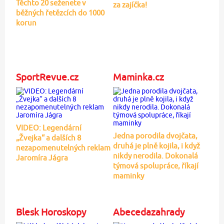
Těchto 20 seženete v
za zajíčka!
běžných řetězcích do 1000
korun
SportRevue.cz
Maminka.cz
VIDEO: Legendární
Jedna porodila dvojčata,
„Žvejka“ a dalších 8
druhá je plně kojila, i když
nezapomenutelných reklam
nikdy nerodila. Dokonalá
Jaromíra Jágra
týmová spolupráce, říkají
maminky
Blesk Horoskopy
Abecedazahrady