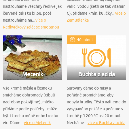
nastrouháme všechny ředkve jak
vařící vodou (šetří se tak vitamín
červené tak i tu bílou, poté
C), přidáme kmín, kuličky...
více o
nastrouháme na...
více o
Zamudlanka
Ředkvičkový salát se smetanou
40 minut
Meteník
Buchta z acida
Vše kromě másla a česneku
Suroviny dáme do mísy a
smícháme dohromady (cibuli
pořádně promícháme, aby
nadrobno pokrájíme), mléko
nebyly hrudky. Těsto nalijeme do
přidáme podle potřeby - může
vysypaného pekáče a pečeme v
být i trochu méně nebo trochu
troubě při 200 °C asi 20 minut.
víc. Dáme...
více o Meteník
Necháme...
více o Buchta z acida