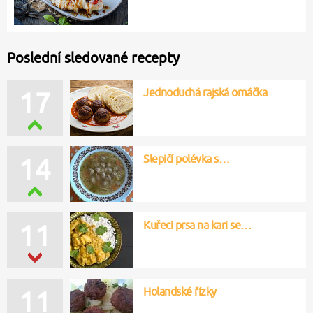
Poslední sledované recepty
Jednoduchá rajská omáčka
17
Slepičí polévka s…
14
Kuřecí prsa na kari se…
11
Holandské řízky
11