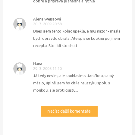
dobré a příprava je snadná a rychlá
Alena Weissová
20. 7. 2009 20:58
Dnes jsem tento kolac upekla, a muj nazor - masla
bych opravdu ubrala. Ale spis se kouknu po jinem
receptu. Sto lidi sto chuti...
Hana
29. 3. 2008 11:10
Já tedy nevím, ale souhlasím s Janičkou, samý
máslo, úplně jsem ho cítila na jazyku spolu s
moukou, ale proti gustu...
Načíst další komentáře