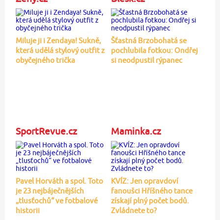
Miluje ji i Zendaya! Sukně,
Šťastná Brzobohatá se
která udělá stylový outfit z
pochlubila fotkou: Ondřej
obyčejného trička
si neodpustil rýpanec
SportRevue.cz
Maminka.cz
Pavel Horváth a spol. Toto
KVÍZ: Jen opravdoví
je 23 nejbáječnějších
fanoušci Hříšného tance
„tlusťochů“ ve fotbalové
získají plný počet bodů.
historii
Zvládnete to?