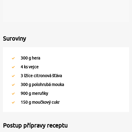
Suroviny
300
g hera
4
ks vejce
3
lžíce citronová šťáva
300
g polohrubá mouka
900
g meruňky
150
g moučkový cukr
Postup přípravy receptu