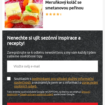
Meruňkový koláč se
smetanovou peřinou
Nenechte si ujít sezónní inspirace a
recepty!
Zaregistrujte se k odběru newsletteru a my vám každý týden
zašleme osvědčené tipy.
Souhlasím s
podmínkami pro užívání služby informační
společnosti
a seznámil/a jsem se s informací o
zpracování
osobních údajů
.
Tato stránka využívá služeb Google reCAPTCHA, na kterou se vztahují
Smluvní
podmínky
a
Zásady ochrany osobních údajů
společnosti Google.