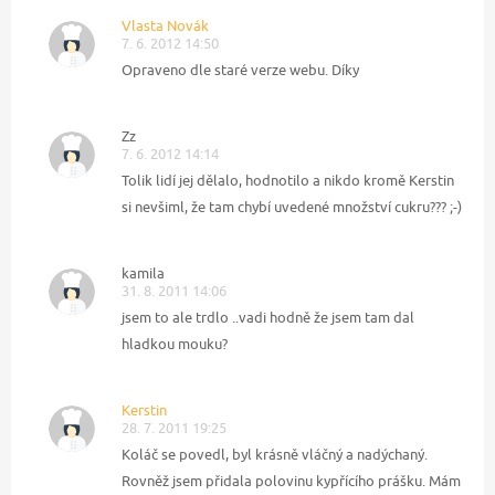
Vlasta Novák
7. 6. 2012 14:50
Opraveno dle staré verze webu. Díky
Zz
7. 6. 2012 14:14
Tolik lidí jej dělalo, hodnotilo a nikdo kromě Kerstin
si nevšiml, že tam chybí uvedené množství cukru??? ;-)
kamila
31. 8. 2011 14:06
jsem to ale trdlo ..vadi hodně že jsem tam dal
hladkou mouku?
Kerstin
28. 7. 2011 19:25
Koláč se povedl, byl krásně vláčný a nadýchaný.
Rovněž jsem přidala polovinu kypřícího prášku. Mám