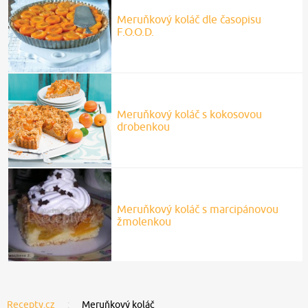
Meruňkový koláč dle časopisu
F.O.O.D.
Meruňkový koláč s kokosovou
drobenkou
Meruňkový koláč s marcipánovou
žmolenkou
Recepty.cz
Meruňkový koláč