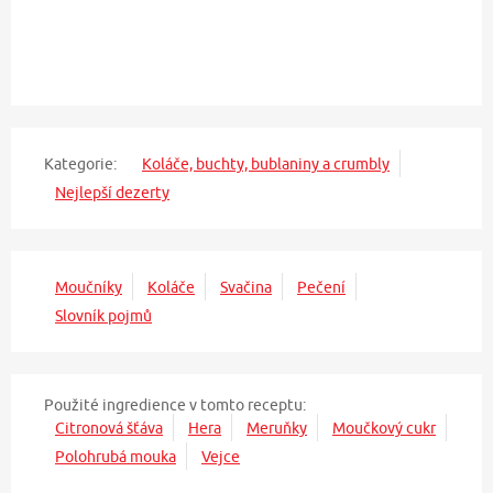
Kategorie:
Koláče, buchty, bublaniny a crumbly
Nejlepší dezerty
Moučníky
Koláče
Svačina
Pečení
Slovník pojmů
Použité ingredience v tomto receptu:
Citronová šťáva
Hera
Meruňky
Moučkový cukr
Polohrubá mouka
Vejce