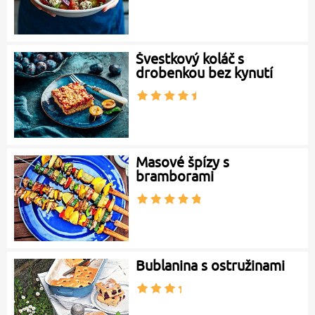
Švestkový koláč s
drobenkou bez kynutí
Masové špízy s
bramborami
Bublanina s ostružinami