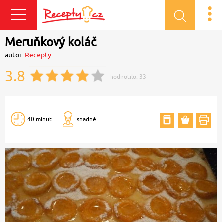
Přihlásit se
Meruňkový koláč
autor:
Recepty
3.8
hodnotilo:
33
40 minut
snadné