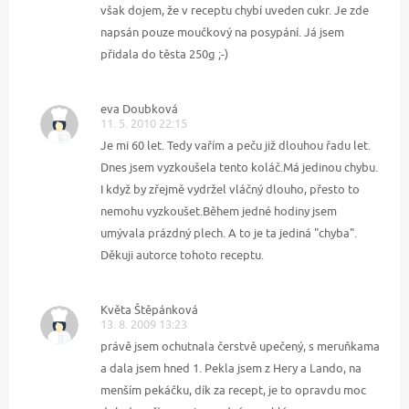
však dojem, že v receptu chybí uveden cukr. Je zde
napsán pouze moučkový na posypání. Já jsem
přidala do těsta 250g ;-)
eva Doubková
11. 5. 2010 22:15
Je mi 60 let. Tedy vařím a peču již dlouhou řadu let.
Dnes jsem vyzkoušela tento koláč.Má jedinou chybu.
I když by zřejmě vydržel vláčný dlouho, přesto to
nemohu vyzkoušet.Během jedné hodiny jsem
umývala prázdný plech. A to je ta jediná "chyba".
Děkuji autorce tohoto receptu.
Květa Štěpánková
13. 8. 2009 13:23
právě jsem ochutnala čerstvě upečený, s meruňkama
a dala jsem hned 1. Pekla jsem z Hery a Lando, na
menším pekáčku, dík za recept, je to opravdu moc