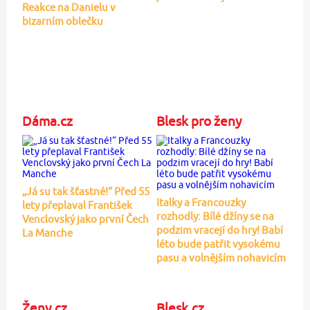
Reakce na Danielu v
bizarním oblečku
Dáma.cz
Blesk pro ženy
„Já su tak šťastné!“ Před 55
Italky a Francouzky
lety přeplaval František
rozhodly: Bílé džíny se na
Venclovský jako první Čech
podzim vracejí do hry! Babí
La Manche
léto bude patřit vysokému
pasu a volnějším nohavicím
Ženy.cz
Blesk.cz