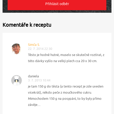
Komentáře k receptu
Simča S.
22. 7. 2014 22:30
Těsto je hodně hutné, muselo se skutečně roztírat, z
této dávky vyšlo na velký plech cca 20 x 30 cm.
daniela
3. 7. 2013 10:44
je tam 150 g do těsta (a tento recept je zde uveden
vícekrát), někdo peče z moučkového cukru.
Mimochodem 150 g na posypání, to by byly přímo
závěje....