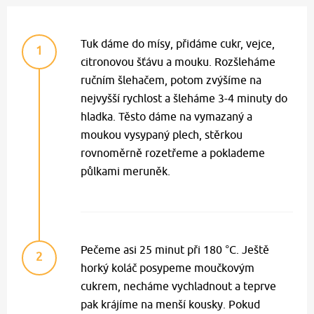
Tuk dáme do mísy, přidáme cukr, vejce,
1
citronovou šťávu a mouku. Rozšleháme
ručním šlehačem, potom zvýšíme na
nejvyšší rychlost a šleháme 3-4 minuty do
hladka. Těsto dáme na vymazaný a
moukou vysypaný plech, stěrkou
rovnoměrně rozetřeme a poklademe
půlkami meruněk.
Pečeme asi 25 minut při 180 °C. Ještě
2
horký koláč posypeme moučkovým
cukrem, necháme vychladnout a teprve
pak krájíme na menší kousky. Pokud