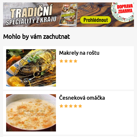
Mohlo by vám zachutnat
Makrely na roštu
Česneková omáčka