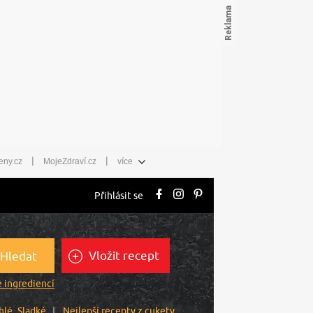
|
|
eny.cz
MojeZdraví.cz
více
Přihlásit se
Vložit recept
Hledat
 ingrediencí
hlé
Sladké
Nejlepší recepty z cukety