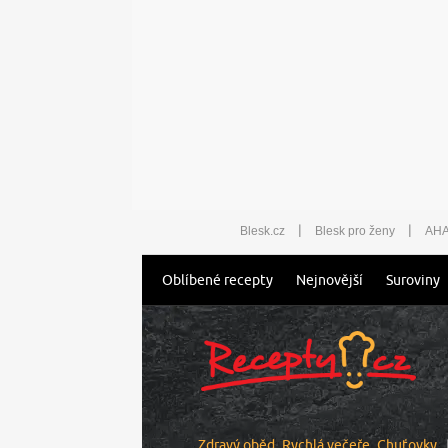
|
|
Blesk.cz
Blesk pro ženy
AHA
Oblíbené recepty
Nejnovější
Suroviny
Zdravý oběd
Rychlá večeře
Chuťovky