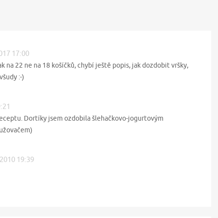
2017 17:00
ak na 22 ne na 18 košíčků, chybí ještě popis, jak dozdobit vršky,
všudy :-)
9:21
eceptu. Dortíky jsem ozdobila šlehačkovo-jogurtovým
tužovačem)
 2010 19:39