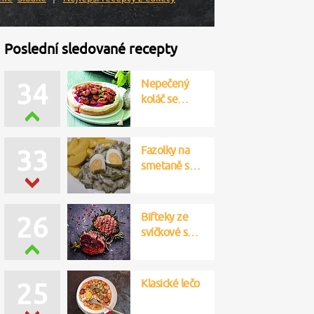
Poslední sledované recepty
Nepečený
34
koláč se…
Fazolky na
33
smetaně s…
Bifteky ze
26
svíčkové s…
Klasické lečo
25