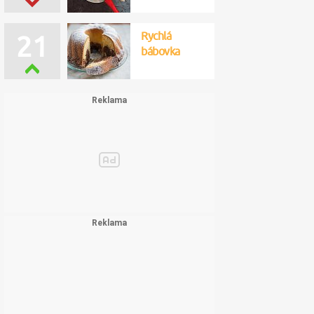
Rychlá
21
bábovka