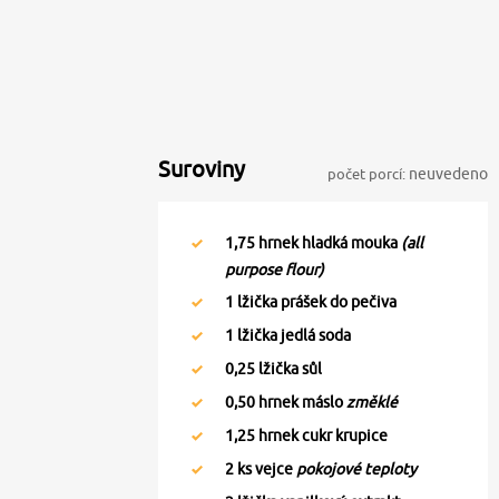
Suroviny
počet porcí:
neuvedeno
1,75
hrnek hladká mouka
(all
purpose flour)
1
lžička prášek do pečiva
1
lžička jedlá soda
0,25
lžička sůl
0,50
hrnek máslo
změklé
1,25
hrnek cukr krupice
2
ks vejce
pokojové teploty