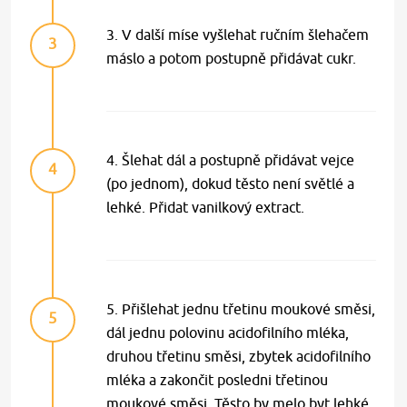
3. V další míse vyšlehat ručním šlehačem
3
máslo a potom postupně přidávat cukr.
4. Šlehat dál a postupně přidávat vejce
4
(po jednom), dokud těsto není světlé a
lehké. Přidat vanilkový extract.
5. Přišlehat jednu třetinu moukové směsi,
5
dál jednu polovinu acidofilního mléka,
druhou třetinu směsi, zbytek acidofilního
mléka a zakončit posledni třetinou
moukové směsi. Těsto by melo byt lehké