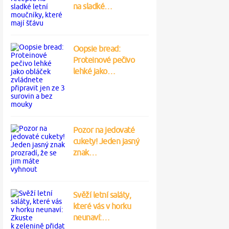
na sladké…
Oopsie bread:
Proteinové pečivo
lehké jako…
Pozor na jedovaté
cukety! Jeden jasný
znak…
Svěží letní saláty,
které vás v horku
neunaví:…