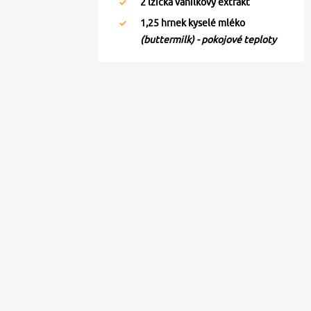
2
lžička vanilkový extrakt
1,25
hrnek kyselé mléko
(buttermilk) - pokojové teploty