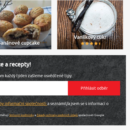
Vanilkový cukr
Banánové cupcake
ce a recepty!
vám každý týden zašleme osvědčené tipy.
by informační společnosti
a seznámil/a jsem se s informací o
ztahují
Smluvní podmínky
a
Zásady ochrany osobních údajů
společnosti Google.