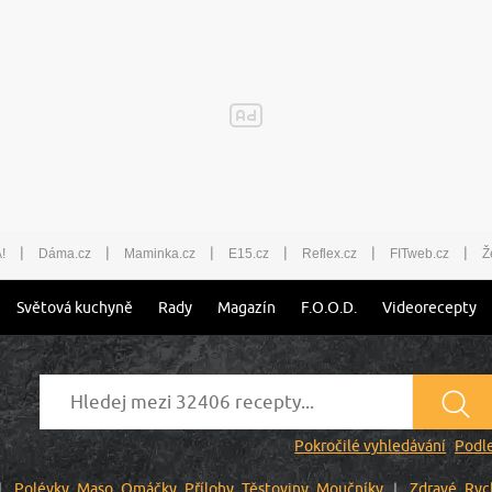
|
|
|
|
|
|
!
Dáma.cz
Maminka.cz
E15.cz
Reflex.cz
FITweb.cz
Ž
Světová kuchyně
Rady
Magazín
F.O.O.D.
Videorecepty
Pokročilé vyhledávání
Podle
Polévky
Maso
Omáčky
Přílohy
Těstoviny
Moučníky
Zdravé
Ryc