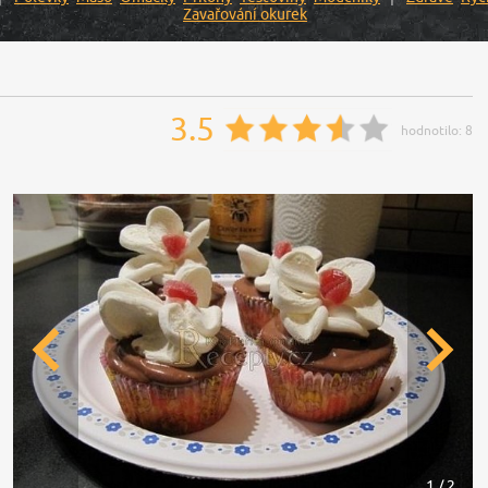
Zavařování okurek
3.5
hodnotilo:
8
1 / 2