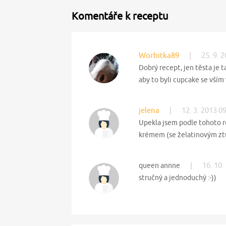
Komentáře k receptu
Worbitka89
|
25. 9. 
Dobrý recept, jen těsta je t
aby to byli cupcake se vším 
jelena
|
12. 3. 2013 0
Upekla jsem podle tohoto r
krémem (se želatinovým z
|
16. 10.
queen annne
stručný a jednoduchý :-))