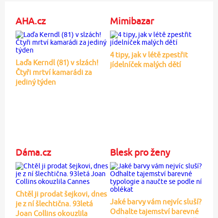
AHA.cz
Mimibazar
4 tipy, jak v létě zpestřit
Laďa Kerndl (81) v slzách!
jídelníček malých dětí
Čtyři mrtví kamarádi za
jediný týden
Dáma.cz
Blesk pro ženy
Chtěl ji prodat šejkovi, dnes
Jaké barvy vám nejvíc sluší?
je z ní šlechtična. 93letá
Odhalte tajemství barevné
Joan Collins okouzlila