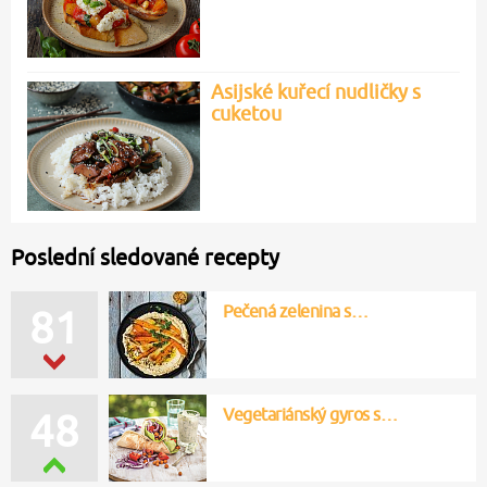
Asijské kuřecí nudličky s
cuketou
Poslední sledované recepty
Pečená zelenina s…
81
Vegetariánský gyros s…
48