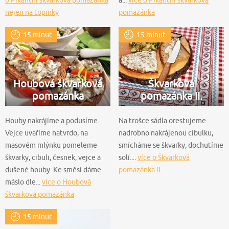
nejen na topinky
pomazánka
15 minut
15 minut
Houbová škvarková
Škvarková
pomazánka
pomazánka II.
Houby nakrájíme a podusíme.
Na trošce sádla orestujeme
Vejce uvaříme natvrdo, na
nadrobno nakrájenou cibulku,
masovém mlýnku pomeleme
smícháme se škvarky, dochutíme
škvarky, cibuli, česnek, vejce a
solí....
více o Škvarková
dušené houby. Ke směsi dáme
pomazánka II.
máslo dle...
více o Houbová
škvarková pomazánka
15 minut