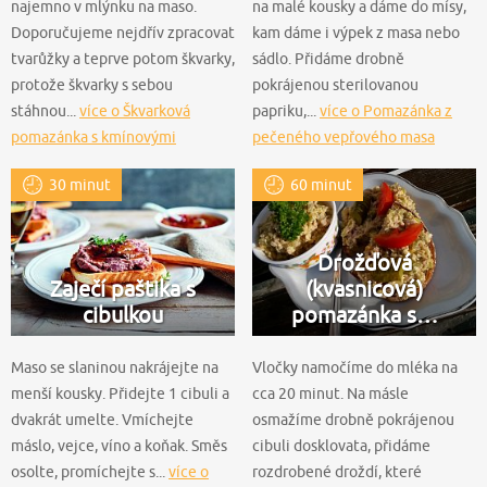
najemno v mlýnku na maso.
na malé kousky a dáme do mísy,
Doporučujeme nejdřív zpracovat
kam dáme i výpek z masa nebo
tvarůžky a teprve potom škvarky,
sádlo. Přidáme drobně
protože škvarky s sebou
pokrájenou sterilovanou
stáhnou...
více o Škvarková
papriku,...
více o Pomazánka z
pomazánka s kmínovými
pečeného vepřového masa
tvarůžky
30 minut
60 minut
Drožďová
Zaječí paštika s
(kvasnicová)
cibulkou
pomazánka s…
Maso se slaninou nakrájejte na
Vločky namočíme do mléka na
menší kousky. Přidejte 1 cibuli a
cca 20 minut. Na másle
dvakrát umelte. Vmíchejte
osmažíme drobně pokrájenou
máslo, vejce, víno a koňak. Směs
cibuli dosklovata, přidáme
osolte, promíchejte s...
více o
rozdrobené droždí, které