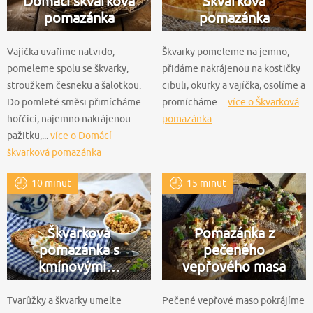
Domácí škvarková
Škvarková
pomazánka
pomazánka
Vajíčka uvaříme natvrdo,
Škvarky pomeleme na jemno,
pomeleme spolu se škvarky,
přidáme nakrájenou na kostičky
stroužkem česneku a šalotkou.
cibuli, okurky a vajíčka, osolíme a
Do pomleté směsi přimícháme
promícháme....
více o Škvarková
hořčici, najemno nakrájenou
pomazánka
pažitku,...
více o Domácí
škvarková pomazánka
10 minut
15 minut
Škvarková
Pomazánka z
pomazánka s
pečeného
kmínovými…
vepřového masa
Tvarůžky a škvarky umelte
Pečené vepřové maso pokrájíme