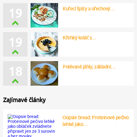
Kuřecí špízy a ořechový…
19
Křehký koláč s…
19
Polévané jáhly, základní…
18
Zajímavé články
Oopsie bread: Proteinové pečivo
lehké jako…