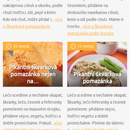
nakrájenou cibuli a okurku, podle
česnekem, přidáme na
chuti hořčici, sůl, pepř a kmín.
droboučko nasekanou cibuli,
Kdo má chuť, může přidat i...
více
kmín a sůl podle chuti. Máme-li
o Škvarková pomazánka III.
trochu...
více o Škvarková
pomazánka podle řezníka
Pospíšila
35 minut
15 minut
Pikantní škvarková
pomazánka nejen
Pikantní škvarková
na…
pomazánka
Lečo scedíme a necháme okapat,
Lečo scedíme a necháme okapat.
škvarky, lečo, česnek a feferonky
Škvarky, lečo feferonky a česnek
pomeleme na masovém strojku,
pomeleme. přidáme vejce,
přidáme vejce, vegetu, hořčici a
hořčici vegetu a dobře
dobře promícháme. Pokud...
více
promícháme. Plníme do sklenic
o Pikantní škvarková pomazánka
a...
více o Pikantní škvarková