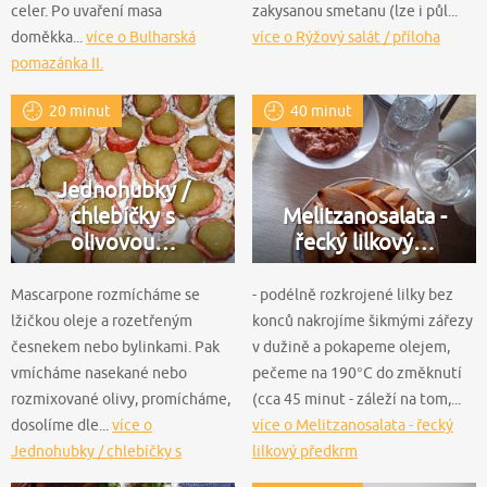
celer. Po uvaření masa
zakysanou smetanu (lze i půl...
doměkka...
více o Bulharská
více o Rýžový salát / příloha
pomazánka II.
20 minut
40 minut
Jednohubky /
chlebíčky s
Melitzanosalata -
olivovou…
řecký lilkový…
Mascarpone rozmícháme se
- podélně rozkrojené lilky bez
lžičkou oleje a rozetřeným
konců nakrojíme šikmými zářezy
česnekem nebo bylinkami. Pak
v dužině a pokapeme olejem,
vmícháme nasekané nebo
pečeme na 190°C do změknutí
rozmixované olivy, promícháme,
(cca 45 minut - záleží na tom,...
dosolíme dle...
více o
více o Melitzanosalata - řecký
Jednohubky / chlebíčky s
lilkový předkrm
olivovou pomazánkou