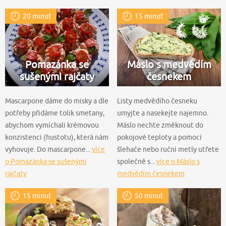
20 minut
15 minut
Pomazánka se
Máslo s medvědím
sušenými rajčaty
česnekem
Mascarpone dáme do misky a dle
Listy medvědího česneku
potřeby přidáme tolik smetany,
umyjte a nasekejte najemno.
abychom vymíchali krémovou
Máslo nechte změknout do
konzistenci (hustotu), která nám
pokojové teploty a pomocí
vyhovuje. Do mascarpone...
více
šlehače nebo ruční metly utřete
o Pomazánka se sušenými
společně s...
více o Máslo s
rajčaty
medvědím česnekem
15 minut
50 minut