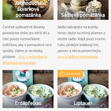
Jednoduchá
škvarková
pomazánka
Sádlová pomazánka
Čerstvě vyškvařené škvarky
Sádlo nakrájejte na kostky.
pomeleme nebo jen větší díl a
Hrnec dejte na mírný plamen a
část pouze rozmačkáme
vložte sádlo. Když pustí trochu
vidličkou, aby v pomazánce více
tuku, přidejte bobkový list,
vynikly. Dáme je do misky,
jalovec a občas promíchejte...
přidáme...
více o Jednoduchá
více o Sádlová pomazánka
škvarková pomazánka
20 minut
Erdäpfelkas
Liptauer