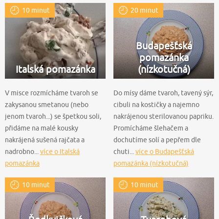
10 minut
20 minut
Budapešťská
pomazánka
Italská pomazánka
(nízkotučná)
V misce rozmícháme tvaroh se
Do mísy dáme tvaroh, tavený sýr,
zakysanou smetanou (nebo
cibuli na kostičky a najemno
jenom tvaroh...) se špetkou soli,
nakrájenou sterilovanou papriku.
přidáme na malé kousky
Promícháme šlehačem a
nakrájená sušená rajčata a
dochutíme solí a pepřem dle
nadrobno...
více o Italská
chuti...
více o Budapešťská
pomazánka
pomazánka (nízkotučná)
10 minut
10 minut