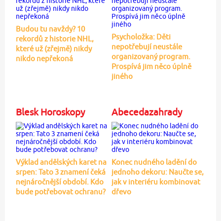
Budou tu navždy? 10
Psycholožka: Děti
rekordů z historie NHL,
nepotřebují neustále
které už (zřejmě) nikdy
organizovaný program.
nikdo nepřekoná
Prospívá jim něco úplně
jiného
Blesk Horoskopy
Abecedazahrady
Výklad andělských karet na
Konec nudného ladění do
srpen: Tato 3 znamení čeká
jednoho dekoru: Naučte se,
nejnáročnější období. Kdo
jak v interiéru kombinovat
bude potřebovat ochranu?
dřevo