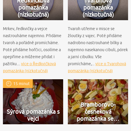
Ředkvičková
Tvarohová
pomazánka
pomazánka
(nízkotučná)
(nízkotučná)
Mrkev, ředkvičky a vejce
Tvaroh utřeme v misce se
nastrouháme najemno. Přidáme
žloutky z vajec. Poté přidáme
tvaroh a pořádně promícháme.
nadrobno nastrouhané bílky a
Poté přidáme hořčici, osolíme a
najemno nasekanou cibuli, pórek
opepříme a můžeme přidat i
a jarní cibulku. Vše
pažitku....
více o Ředkvičková
promícháme,...
více o Tvarohová
pomazánka (nízkotučná)
pomazánka (nízkotučná)
15 minut
Bramborovo-
Sýrová pomazánka s
česneková
vejci
pomazánka se…