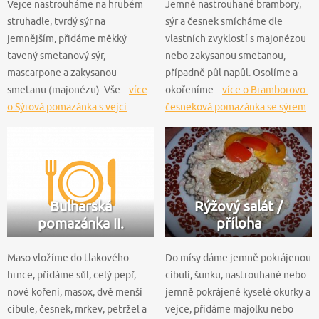
Vejce nastrouháme na hrubém
Jemně nastrouhané brambory,
struhadle, tvrdý sýr na
sýr a česnek smícháme dle
jemnějším, přidáme měkký
vlastních zvyklostí s majonézou
tavený smetanový sýr,
nebo zakysanou smetanou,
mascarpone a zakysanou
případně půl napůl. Osolíme a
smetanu (majonézu). Vše...
více
okořeníme...
více o Bramborovo-
o Sýrová pomazánka s vejci
česneková pomazánka se sýrem
Bulharská
Rýžový salát /
pomazánka II.
příloha
Maso vložíme do tlakového
Do mísy dáme jemně pokrájenou
hrnce, přidáme sůl, celý pepř,
cibuli, šunku, nastrouhané nebo
nové koření, masox, dvě menší
jemně pokrájené kyselé okurky a
cibule, česnek, mrkev, petržel a
vejce, přidáme majolku nebo