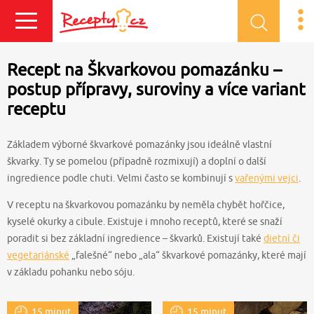
Přihlásit se
Recept na Škvarkovou pomazánku –
postup přípravy, suroviny a více variant
receptu
Základem výborné škvarkové pomazánky jsou ideálně vlastní
škvarky. Ty se pomelou (případně rozmixují) a doplní o další
ingredience podle chuti. Velmi často se kombinují s
vařenými vejci
.
V receptu na škvarkovou pomazánku by neměla chybět hořčice,
kyselé okurky a cibule. Existuje i mnoho receptů, které se snaží
poradit si bez základní ingredience – škvarků. Existují také
dietní či
vegetariánské
„falešné“ nebo „ala“ škvarkové pomazánky, které mají
v základu pohanku nebo sóju.
15 minut
15 minut