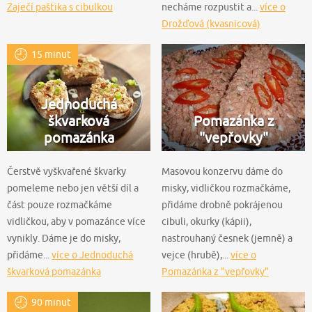
Zaječí paštika s cibulkou
necháme rozpustit a...
více o
Drožďová (kvasnicová)
pomazánka s ovesnými vločkami
15 minut
Jednoduchá
škvarková
Pomazánka z
pomazánka
"vepřovky"
Čerstvě vyškvařené škvarky
Masovou konzervu dáme do
pomeleme nebo jen větší díl a
misky, vidličkou rozmačkáme,
část pouze rozmačkáme
přidáme drobně pokrájenou
vidličkou, aby v pomazánce více
cibuli, okurky (kápii),
vynikly. Dáme je do misky,
nastrouhaný česnek (jemně) a
přidáme...
více o Jednoduchá
vejce (hrubě),...
více o
škvarková pomazánka
Pomazánka z "vepřovky"
90 minut