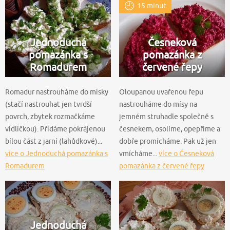
15 minut
Jednoduchá
Česneková
pomazánka s
pomazánka z
Romadurem
červené řepy
Romadur nastrouháme do misky
Oloupanou uvařenou řepu
(stačí nastrouhat jen tvrdší
nastrouháme do mísy na
povrch, zbytek rozmačkáme
jemném struhadle společně s
vidličkou). Přidáme pokrájenou
česnekem, osolíme, opepříme a
bílou část z jarní (lahůdkové)...
dobře promícháme. Pak už jen
více o Jednoduchá pomazánka s
vmícháme...
více o Česneková
Romadurem
pomazánka z červené řepy
Jednoduchá