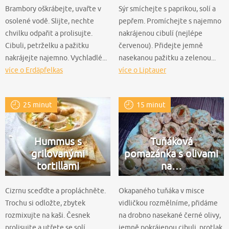
Brambory oškrábejte, uvařte v
Sýr smíchejte s paprikou, solí a
osolené vodě. Slijte, nechte
pepřem. Promíchejte s najemno
chvilku odpařit a prolisujte.
nakrájenou cibulí (nejlépe
Cibuli, petrželku a pažitku
červenou). Přidejte jemně
nakrájejte najemno. Vychladlé...
nasekanou pažitku a zelenou...
více o Erdäpfelkas
více o Liptauer
25 minut
15 minut
Hummus s
Tuňáková
grilovanými
pomazánka s olivami
tortillami
na…
Cizrnu sceďdte a propláchněte.
Okapaného tuňáka v misce
Trochu si odložte, zbytek
vidličkou rozmělníme, přidáme
rozmixujte na kaši. Česnek
na drobno nasekané černé olivy,
prolisujte a utřete se solí,
jemně pokrájenou cibuli, protlak