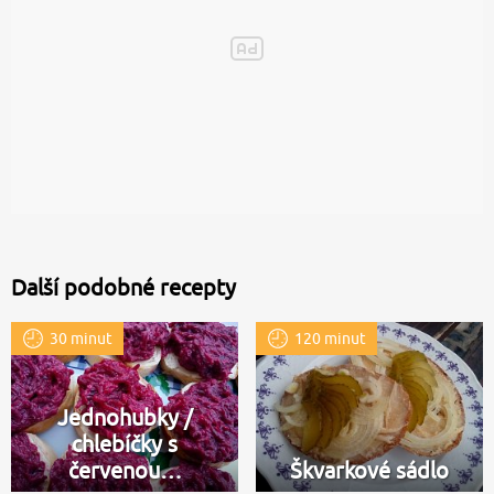
Další podobné recepty
30 minut
120 minut
Jednohubky /
chlebíčky s
červenou…
Škvarkové sádlo