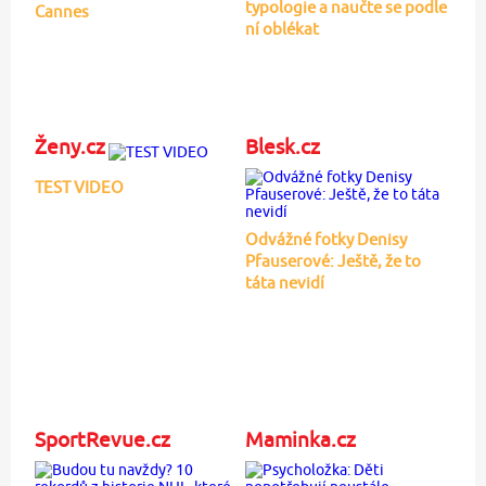
typologie a naučte se podle
Cannes
ní oblékat
Ženy.cz
Blesk.cz
TEST VIDEO
Odvážné fotky Denisy
Pfauserové: Ještě, že to
táta nevidí
SportRevue.cz
Maminka.cz