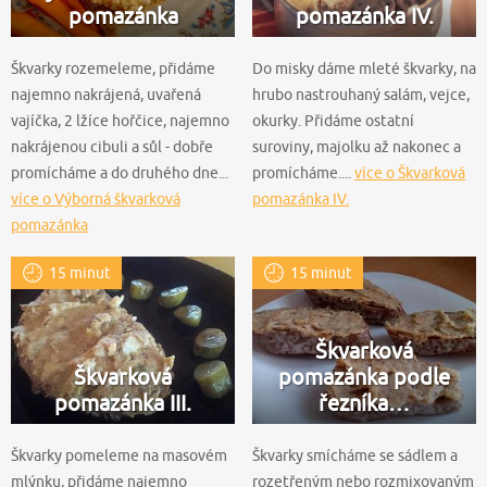
pomazánka
pomazánka IV.
Škvarky rozemeleme, přidáme
Do misky dáme mleté škvarky, na
najemno nakrájená, uvařená
hrubo nastrouhaný salám, vejce,
vajíčka, 2 lžíce hořčice, najemno
okurky. Přidáme ostatní
nakrájenou cibuli a sůl - dobře
suroviny, majolku až nakonec a
promícháme a do druhého dne...
promícháme....
více o Škvarková
více o Výborná škvarková
pomazánka IV.
pomazánka
15 minut
15 minut
Škvarková
Škvarková
pomazánka podle
pomazánka III.
řezníka…
Škvarky pomeleme na masovém
Škvarky smícháme se sádlem a
mlýnku, přidáme najemno
rozetřeným nebo rozmixovaným