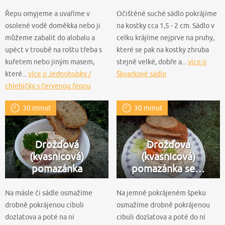
Řepu omyjeme a uvaříme v
Očištěné suché sádlo pokrájíme
osolené vodě doměkka nebo ji
na kostky cca 1,5 - 2 cm. Sádlo v
můžeme zabalit do alobalu a
celku krájíme nejprve na pruhy,
upéct v troubě na roštu třeba s
které se pak na kostky zhruba
kuřetem nebo jiným masem,
stejně velké, dobře a...
více o
které...
více o Jednohubky /
Škvarkové sádlo
chlebíčky s červenou řepou
30 minut
30 minut
Drožďová
Drožďová
(kvasnicová)
(kvasnicová)
pomazánka
pomazánka se…
Na másle či sádle osmažíme
Na jemně pokrájeném špeku
drobně pokrájenou cibuli
osmažíme drobně pokrájenou
dozlatova a poté na ní
cibuli dozlatova a poté do ní