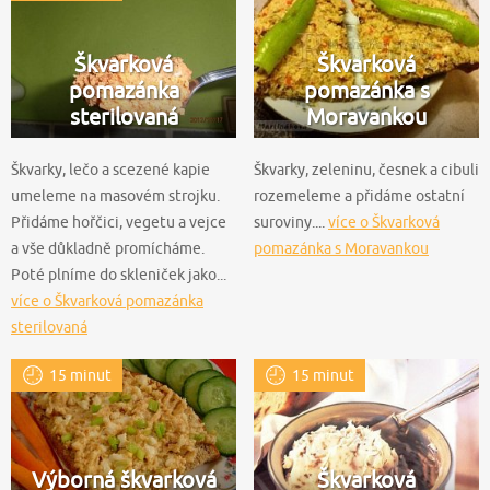
Škvarková
Škvarková
pomazánka
pomazánka s
sterilovaná
Moravankou
Škvarky, lečo a scezené kapie
Škvarky, zeleninu, česnek a cibuli
umeleme na masovém strojku.
rozemeleme a přidáme ostatní
Přidáme hořčici, vegetu a vejce
suroviny....
více o Škvarková
a vše důkladně promícháme.
pomazánka s Moravankou
Poté plníme do skleniček jako...
více o Škvarková pomazánka
sterilovaná
15 minut
15 minut
Výborná škvarková
Škvarková