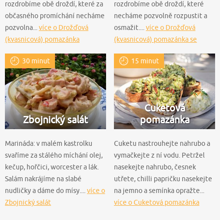
rozdrobíme obě droždí, které za
rozdrobíme obě droždí, které
občasného promíchání necháme
necháme pozvolně rozpustit a
pozvolna...
více o Drožďová
osmažit....
více o Drožďová
(kvasnicová) pomazánka
(kvasnicová) pomazánka se
slaninou
30 minut
15 minut
Cuketová
Zbojnický salát
pomazánka
Marináda: v malém kastrolku
Cuketu nastrouhejte nahrubo a
svaříme za stálého míchání olej,
vymačkejte z ní vodu. Petržel
kečup, hořčici, worcester a lák.
nasekejte nahrubo, česnek
Salám nakrájíme na slabé
utřete, chilli papričku nasekejte
nudličky a dáme do mísy....
více o
na jemno a semínka opražte...
Zbojnický salát
více o Cuketová pomazánka