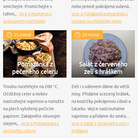
vmíchejte. Promíchejte s
nebo jemně pokrájená sušená...
tahini,...
více o Hummus s
více o Tuňáková pomazánka s
grilovanými tortillami
olivami na chlebíčky nebo
jednohubky
25 minut
20 minut
Pomazánka z
Salát z červeného
pečeného celeru
zelí s hráškem
Troubu rozehřejte na 200 °C.
Zelí i s nálevem dáme do větší
Očištěný celer a mrkev
mísy. Přidáme scezený hrášek,
nastrohejte najemno a rozložte
na kostičky pokrájenou cibuli a
na plech vyložený pečícím
tatarku. Vejce nastrouháme
papírem. Zakápněte olivovým
najemno a přidáme do směsi....
olejem,...
více o Pomazánka z
více o Salát z červeného zelí s
pečeného celeru
hráškem