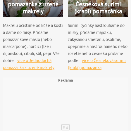
pomazánka z uzené
Česneková surimi
makrely
(krabí) pomazánka
Makrelu očistíme od kůže a kostí
Surimi tyčinky nastrouháme do
a dáme do mísy. Přidáme
misky, přidáme majolku,
pomazánkové máslo (nebo
zakysanou smetanu, osolíme,
mascarpone), hořčici (lze i
opepříme a nastrouhaného nebo
dijonskou), cibuli, sůl, pepř. Vše
rozetřeného česneku přidáme
dobře...
více o Jednoduchá
podle...
více o Česneková surimi
pomazánka z uzené makrely
(krabí) pomazánka