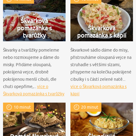
Škvarková
pomazánka s
Škvarková
tvarůžky
pomazánka s kápií
Škvarky a tvarůžky pomeleme
Škvarkové sádlo dáme do mísy,
nebo rozmixujeme a dáme do
přistrouháme oloupaná vejce na
misky. Přidáme oloupaná,
struhadle s většími slzami,
pokrájená vejce, drobně
přisypeme na kolečka pokrájené
pokrájenou menší cibuli, dle
cibulky i s částí zelené natě...
chuti opepříme,...
více o
více o Škvarková pomazánka s
Škvarková pomazánka s tvarůžky
kápií
10 minut
20 minut