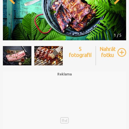
1 / 5
5
Nahrát
fotografií
fotku