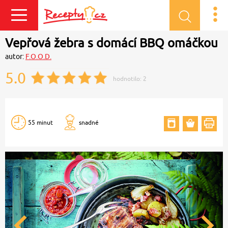
Přihlásit se
Vepřová žebra s domácí BBQ omáčkou
autor:
F.O.O.D.
5.0
hodnotilo:
2
55 minut
snadné