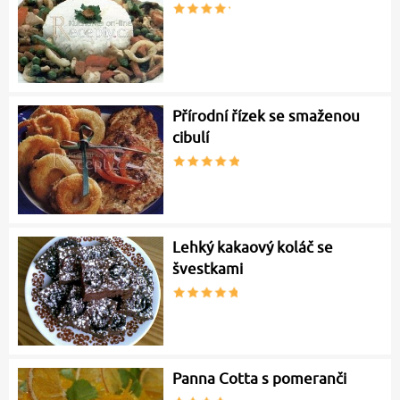
Přírodní řízek se smaženou
cibulí
Lehký kakaový koláč se
švestkami
Panna Cotta s pomeranči