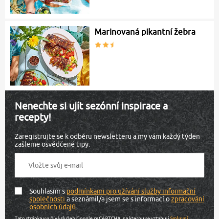
Marinovaná pikantní žebra
Nenechte si ujít sezónní inspirace a
recepty!
Zaregistrujte se k odběru newsletteru a my vám každý týden
zašleme osvědčené tipy.
Souhlasím s
podmínkami pro užívání služby informační
společnosti
a seznámil/a jsem se s informací o
zpracování
osobních údajů
.
Tato stránka využívá služeb Google reCAPTCHA, na kterou se vztahují
Smluvní