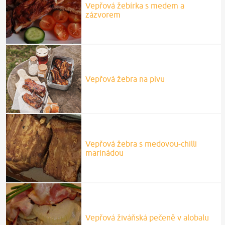
Vepřová žebírka s medem a
zázvorem
Vepřová žebra na pivu
Vepřová žebra s medovou-chilli
marinádou
Vepřová živáňská pečeně v alobalu