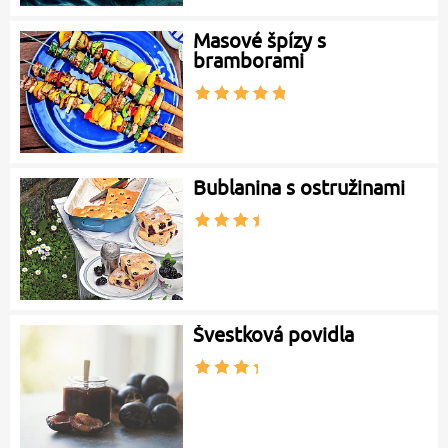
Masové špízy s
bramborami
Bublanina s ostružinami
Švestková povidla