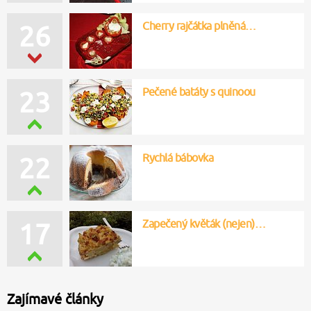
Cherry rajčátka plněná…
26
Pečené batáty s quinoou
23
Rychlá bábovka
22
Zapečený květák (nejen)…
17
Zajímavé články