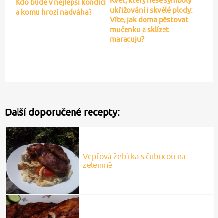
Květ, který nese symboly
Kdo bude v nejlepší kondici
ukřižování i skvělé plody:
a komu hrozí nadváha?
Víte, jak doma pěstovat
mučenku a sklízet
maracuju?
Další doporučené recepty:
Vepřová žebírka s čubricou na
zelenině