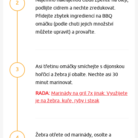
2
podlijte cidrem a nechte zredukovat.
Přidejte zbytek ingrediencí na BBQ
omáčku (podle chuti jejich množství
můžete upravit) a provařte.
Asi třetinu omáčky smíchejte s dijonskou
3
hořčicí a žebra jí obalte. Nechte asi 30
minut marinovat.
RADA:
Marinády na gril 7x jinak: Využijete
je na žebra, kuře, ryby i steak
Žebra otřete od marinády, osolte a
4