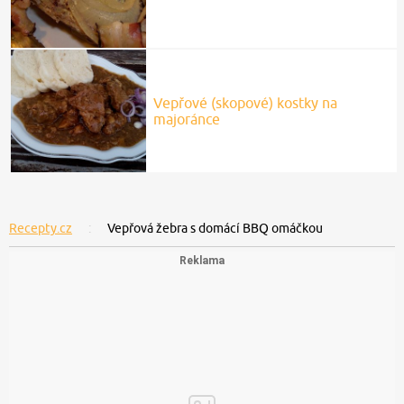
Vepřové (skopové) kostky na
majoránce
Recepty.cz
Vepřová žebra s domácí BBQ omáčkou