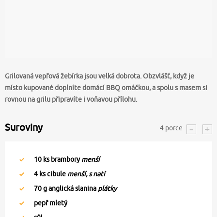
Grilovaná vepřová žebírka jsou velká dobrota. Obzvlášť, když je
místo kupované doplníte domácí BBQ omáčkou, a spolu s masem si
rovnou na grilu připravíte i voňavou přílohu.
Suroviny
4
porce
10
ks brambory
menší
4
ks cibule
menší, s natí
70
g anglická slanina
plátky
pepř mletý