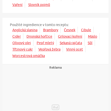
Vaření
Slovník pojmů
Použité ingredience v tomto receptu:
Anglická slanina
Brambory
Česnek
Cibule
Cider
Dijonská hořčice
Grilovací koření
Máslo
Olivový olej
Pepř mletý
Sekaná rajčata
Sůl
Třtinový cukr
Vepřová žebra
Vinný ocet
Worcestrová omáčka