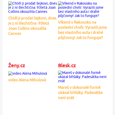
Chtěl ji prodat šejkovi, dnes
Víkend v Rakousku na
je z ní šlechtična. 93letá
poslední chvíli: Vyrazili jsme
Joan Collins okouzlila
bez vlastního auta i drahé
Cannes
půjčovny! Jak to funguje?
Ženy.cz
Blesk.cz
video Alena Mihulová
Mareš v dokonalé formě
ukázal břišáky: Padesátka
není znát