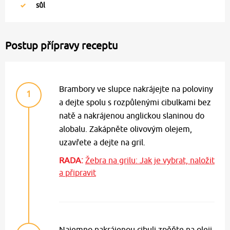
sůl
Postup přípravy receptu
Brambory ve slupce nakrájejte na poloviny
1
a dejte spolu s rozpůlenými cibulkami bez
natě a nakrájenou anglickou slaninou do
alobalu. Zakápněte olivovým olejem,
uzavřete a dejte na gril.
RADA:
Žebra na grilu: Jak je vybrat, naložit
a připravit
Najemno nakrájenou cibuli zpěňte na oleji,