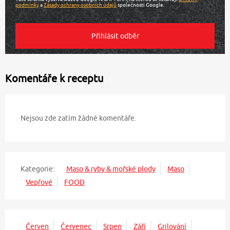
podmínky
a
Zásady ochrany osobních údajů
společnosti Google.
Komentáře k receptu
Nejsou zde zatím žádné komentáře.
Kategorie:
Maso & ryby & mořské plody
Maso
Vepřové
FOOD
Červen
Červenec
Srpen
Září
Grilování