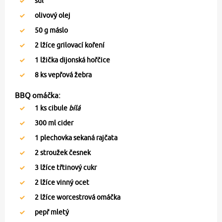
sůl
olivový olej
50
g máslo
2
lžíce grilovací koření
1
lžička dijonská hořčice
8
ks vepřová žebra
BBQ omáčka:
1
ks cibule
bílá
300
ml cider
1
plechovka sekaná rajčata
2
stroužek česnek
3
lžíce třtinový cukr
2
lžíce vinný ocet
2
lžíce worcestrová omáčka
pepř mletý