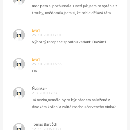
moc jsem si pochutnala. Hned jak jsem to vytáhla z
trouby, uvědomila jsem si, že tohle dělává táta
Eva1
25. 10. 2010 17:01
Výborný recept se spoutou variant. Dávám1.
Eva1
25. 10. 2010 16:55
OK
Ňulinka -
2. 3. 2010 17:37
Já nevím,nemělo by to být předem naložené v
divokém koření a zalité trochou červeného vínka?
Tomáš Barcůch
12. 11. 2006 10:21