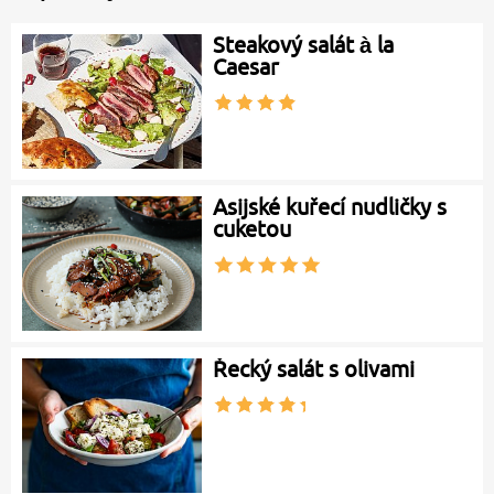
Steakový salát à la
Caesar
Asijské kuřecí nudličky s
cuketou
Řecký salát s olivami