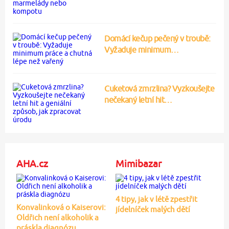
Domácí kečup pečený v troubě:
Vyžaduje minimum…
Cuketová zmrzlina? Vyzkoušejte
nečekaný letní hit…
AHA.cz
Mimibazar
4 tipy, jak v létě zpestřit
Konvalinková o Kaiserovi:
jídelníček malých dětí
Oldřich není alkoholik a
práskla diagnózu