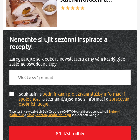
Nenechte si ujít sezónní inspirace a
recepty!
Zaregistrujte se k odběru newsletteru a my vám každý týden
zašleme osvědčené tipy.
Souhlasím s
podmínkami pro užívání služby informační
společnosti
a seznámil/a jsem se s informací o
zpracování
osobních údajů
.
Tato stránka využívá služeb Google reCAPTCHA, na kterou se vztahují
Smluvní
podmínky
a
Zásady ochrany osobních údajů
společnosti Google.