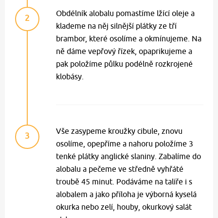
Obdélník alobalu pomastíme lžící oleje a
2
klademe na něj silnější plátky ze tří
brambor, které osolíme a okmínujeme. Na
ně dáme vepřový řízek, opaprikujeme a
pak položíme půlku podélně rozkrojené
klobásy.
Vše zasypeme kroužky cibule, znovu
3
osolíme, opepříme a nahoru položíme 3
tenké plátky anglické slaniny. Zabalíme do
alobalu a pečeme ve středně vyhřáté
troubě 45 minut. Podáváme na talíře i s
alobalem a jako příloha je výborná kyselá
okurka nebo zelí, houby, okurkový salát