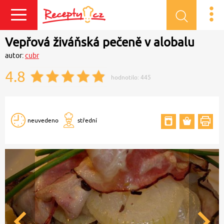
Přihlásit se
Vepřová živáňská pečeně v alobalu
autor:
cubr
4.8
hodnotilo:
445
neuvedeno
střední