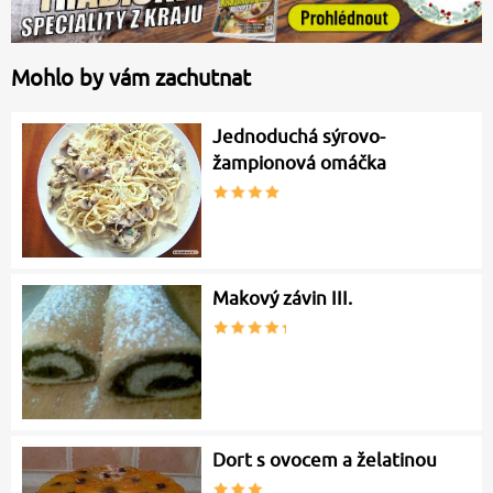
Mohlo by vám zachutnat
Jednoduchá sýrovo-
žampionová omáčka
Makový závin III.
Dort s ovocem a želatinou