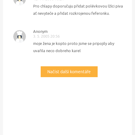
Pro chlapy doporučuju přidat polévkovou lžíci piva
ať nevyteče a přidat rozkrojenou feferonku.
Anonym
3. 5. 2005 20:56
moje žena je kopto proto jsme se pripojily aby
uvařila neco dobreho karel
Načíst další komentáře