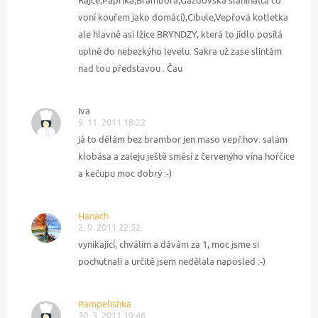
voní kouřem jako domácí),Cibule,Vepřová kotletka
ale hlavně asi lžíce BRYNDZY, která to jídlo posílá
uplně do nebezkýho levelu. Sakra už zase slintám
nad tou představou . Čau
Iva
9. 11. 2011 18:22
já to dělám bez brambor jen maso vepř.hov. salám
klobása a zaleju ještě směsí z červenýho vína hořčice
a kečupu moc dobrý :-)
Hanach
2. 9. 2011 22:52
vynikající, chválím a dávám za 1, moc jsme si
pochutnali a určitě jsem nedělala naposled :-)
Pampelishka
30. 3. 2011 19:46