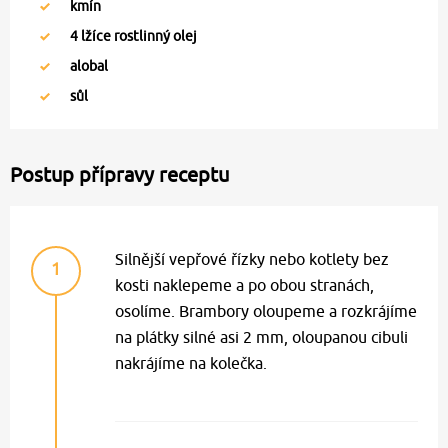
kmín
4
lžíce rostlinný olej
alobal
sůl
Postup přípravy receptu
Silnější vepřové řízky nebo kotlety bez
1
kosti naklepeme a po obou stranách,
osolíme. Brambory oloupeme a rozkrájíme
na plátky silné asi 2 mm, oloupanou cibuli
nakrájíme na kolečka.