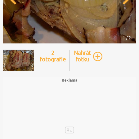
1 / 2
2
Nahrát
fotografie
fotku