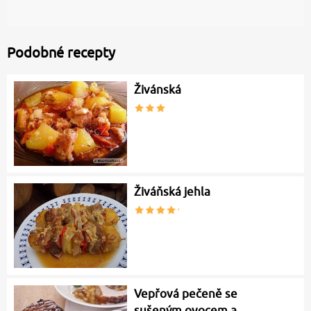
Podobné recepty
Živánská
Živáňská jehla
Vepřová pečeně se
sušeným ovocem a…