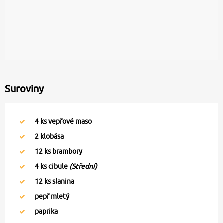
Suroviny
4
ks vepřové maso
2
klobása
12
ks brambory
4
ks cibule
(Střední)
12
ks slanina
pepř mletý
paprika