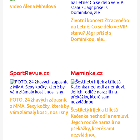
video Alena Mihulová
Životní koncert Ztraceného
na Letné: Co se dělo ve VIP
stanu? Jágr přišel s
Dominikou, ale...
SportRevue.cz
Maminka.cz
FOTO: 24 žhavých zápasnic
z MMA. Sexy kočky, které by
Šestiletý Irijek a tříletá
vám zlámaly kosti, nos i sny
Kačenka nechodí a nemluví.
Jejich rodiče narazili na
překážky, které sami
nezvládnou