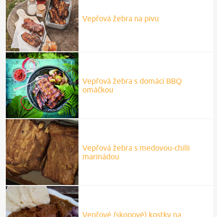
Vepřová žebra na pivu
Vepřová žebra s domácí BBQ
omáčkou
Vepřová žebra s medovou-chilli
marinádou
Vepřové (skopové) kostky na