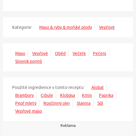
Kategorie:
Maso & ryby & mořské plody
Vepřové
Maso
Vepřové
Oběd
Večeře
Pečení
Slovník pojmů
Použité ingredience v tomto receptu:
Alobal
Brambory
Cibule
Klobása
Kmín
Paprika
Pepř mletý
Rostlinný olej
Slanina
Sůl
Vepřové maso