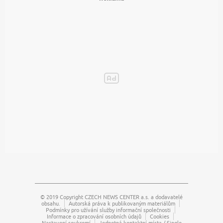
© 2019 Copyright
CZECH NEWS CENTER a.s.
a dodavatelé
obsahu.
Autorská práva k publikovaným materiálům
Podmínky pro užívání služby informační společnosti
Informace o zpracování osobních údajů
Cookies
Nastavení soukromí
Jednotná kontaktní místa / Single