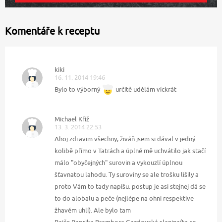
Komentáře k receptu
kiki
16. 11. 2014 19:46
Bylo to výborný
určitě udělám víckrát
Michael Kříž
13. 3. 2014 22:53
Ahoj zdravim všechny, živáň jsem si dával v jedný
kolibě přímo v Tatrách a úplně mě uchvátilo jak stačí
málo "obyčejných" surovin a vykouzlí úplnou
šťavnatou lahodu. Ty suroviny se ale trošku lišily a
proto Vám to tady napíšu. postup je asi stejnej dá se
to do alobalu a peče (nejlépe na ohni respektive
žhavém uhlí). Ale bylo tam
Rajče,Paprika,Brambora,Gazdovská slanina(ta co