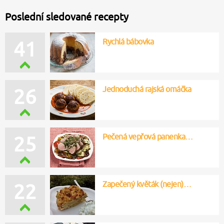
Poslední sledované recepty
Rychlá bábovka
41
Jednoduchá rajská omáčka
26
Pečená vepřová panenka…
25
Zapečený květák (nejen)…
22