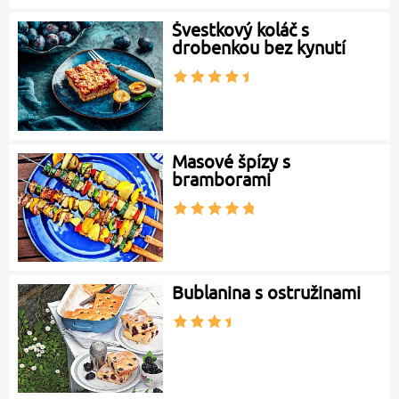
Švestkový koláč s
drobenkou bez kynutí
Masové špízy s
bramborami
Bublanina s ostružinami