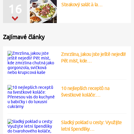
Steakový salát à la…
16
Zajímavé články
Zmrzlina, jakou jste ještě nejedli!
Pět míst, kde…
10 nejlepších receptů na
švestkové koláče:…
Sladký poklad u cesty: Využijte
letní špendlíky…