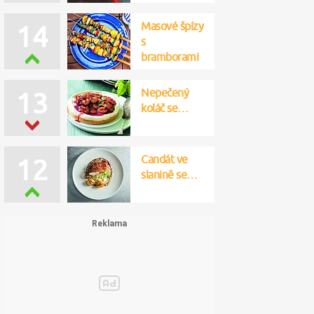
Masové špízy
14
s
bramborami
Nepečený
13
koláč se…
Candát ve
12
slanině se…