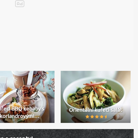
uřecí BBQ kebaby s
Orientální kuřecí salát
koriandrovými…