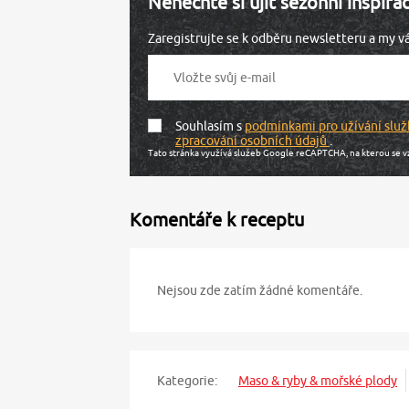
Nenechte si ujít sezónní inspira
Zaregistrujte se k odběru newsletteru a my 
Souhlasím s
podmínkami pro užívání služ
zpracování osobních údajů
.
Tato stránka využívá služeb Google reCAPTCHA, na kterou se v
Komentáře k receptu
Nejsou zde zatím žádné komentáře.
Kategorie:
Maso & ryby & mořské plody