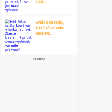
znak…
Svěží letní saláty,
které vás v horku
neunaví:…