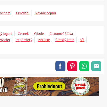
Večeře
Grilování
Slovník pojmů
lý jogurt
Česnek
Cibule
Citronová šťáva
vý olej
Pepř mletý
Pistácie
Římský kmín
Sůl