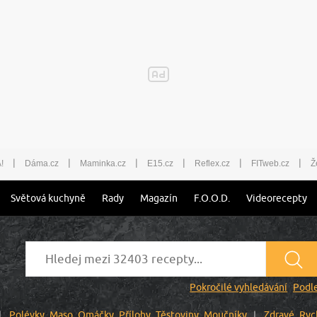
|
|
|
|
|
|
!
Dáma.cz
Maminka.cz
E15.cz
Reflex.cz
FITweb.cz
Ž
Světová kuchyně
Rady
Magazín
F.O.O.D.
Videorecepty
Pokročilé vyhledávání
Podle
Polévky
Maso
Omáčky
Přílohy
Těstoviny
Moučníky
Zdravé
Ryc