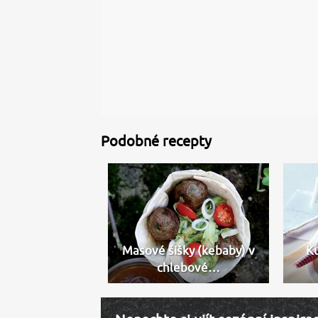
Podobné recepty
Masové šišky (kebaby) v
K
chlebové…