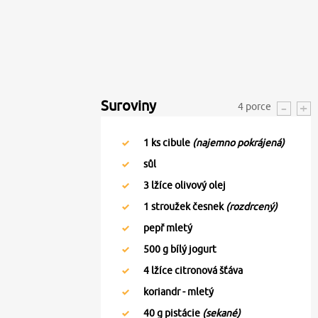
Suroviny
4
porce
1
ks cibule
(najemno pokrájená)
sůl
3
lžíce olivový olej
1
stroužek česnek
(rozdrcený)
pepř mletý
500
g bílý jogurt
4
lžíce citronová šťáva
koriandr - mletý
40
g pistácie
(sekané)