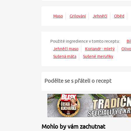
Maso
Grilování
Jehněčí
Oběd
Použité ingredience v tomto receptu:
Bí
Jehněčí maso
Koriandr - mletý
Olivo
Sušená máta
Sušené meruňky
Podělte se s přáteli o recept
Mohlo by vám zachutnat