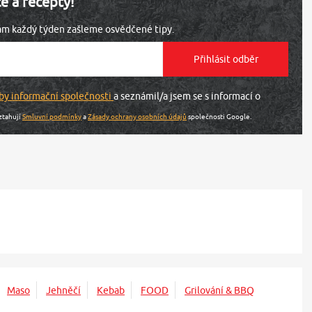
ce a recepty!
vám každý týden zašleme osvědčené tipy.
by informační společnosti
a seznámil/a jsem se s informací o
ztahují
Smluvní podmínky
a
Zásady ochrany osobních údajů
společnosti Google.
Maso
Jehněčí
Kebab
FOOD
Grilování & BBQ