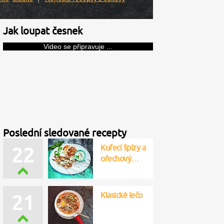
Jak loupat česnek
Video se připravuje ...
Poslední sledované recepty
Kuřecí špízy a
22
ořechový…
Klasické lečo
21