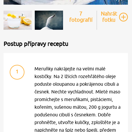
7
Nahrát
fotografií
fotku
Postup přípravy receptu
Meruňky nakrájejte na velmi malé
1
kostičky. Na 2 lžících rozehřátého oleje
poduste oloupanou a pokrájenou cibuli a
česnek. Nechte vychladnout. Mleté maso
promíchejte s meruňkami, pistáciemi,
kořením, sušenou mátou, 200 g jogurtu a
podušenou cibulí s česnekem. Dobře
prohněťte, utvořte kuličky, zploštěte je a
napíchněte na špíz nebo špejli, předem