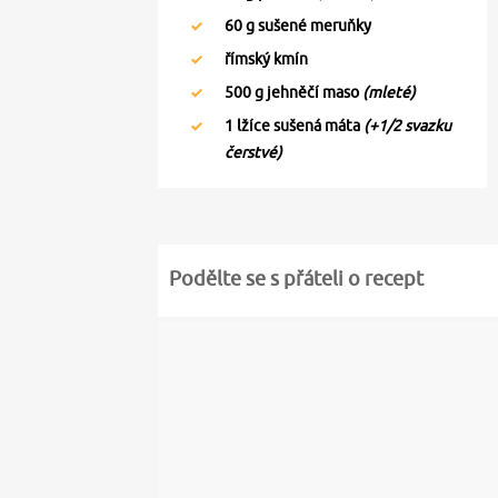
60
g sušené meruňky
římský kmín
500
g jehněčí maso
(mleté)
1
lžíce sušená máta
(+1/2 svazku
čerstvé)
Podělte se s přáteli o recept