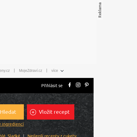
|
|
eny.cz
MojeZdraví.cz
více
Přihlásit se
Hledat
Vložit recept
 ingrediencí
hlé
Sladké
Nejlepší recepty z cukety