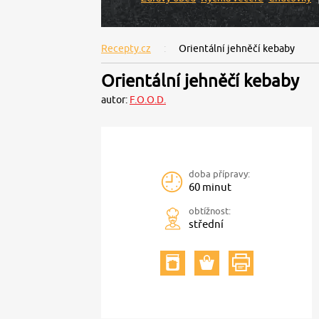
Recepty.cz
Orientální jehněčí kebaby
Orientální jehněčí kebaby
autor:
F.O.O.D.
doba přípravy:
60 minut
obtížnost:
střední