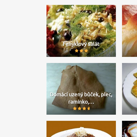
Fenyklový salát
Domácí uzený bůček, plec,
ramínko,…