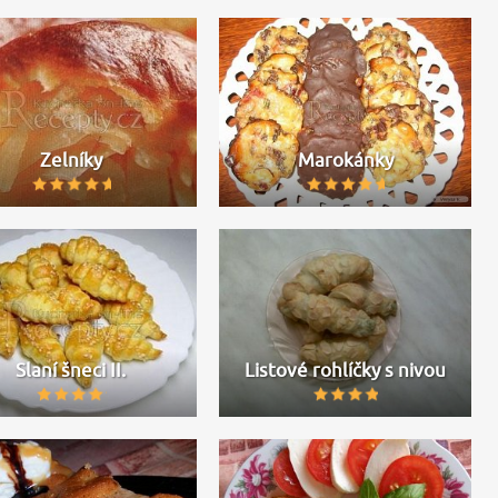
Zelníky
Marokánky
Slaní šneci II.
Listové rohlíčky s nivou