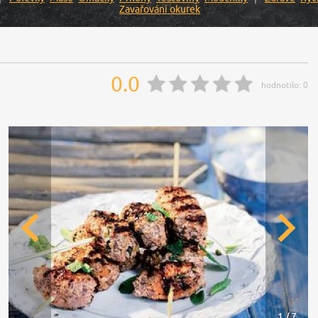
Zavařování okurek
0.0
hodnotilo:
0
1 / 7