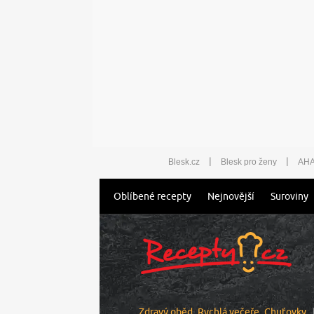
|
|
Blesk.cz
Blesk pro ženy
AHA
Oblíbené recepty
Nejnovější
Suroviny
Zdravý oběd
Rychlá večeře
Chuťovky