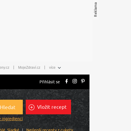
|
|
eny.cz
MojeZdraví.cz
více
Přihlásit se
Vložit recept
Hledat
 ingrediencí
hlé
Sladké
Nejlepší recepty z cukety