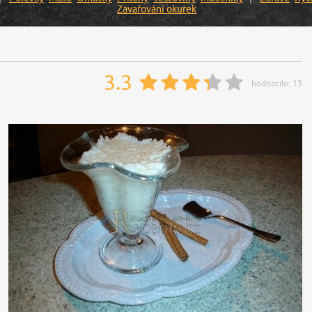
Zavařování okurek
3.3
hodnotilo:
13