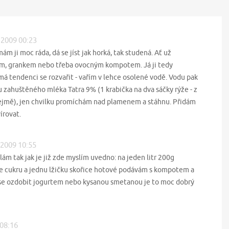
. 2009 00:23
mám ji moc ráda, dá se jíst jak horká, tak studená. Ať už
m, grankem nebo třeba ovocným kompotem. Já ji tedy
 má tendenci se rozvařit - vařím v lehce osolené vodě. Vodu pak
ku zahuštěného mléka Tatra 9% (1 krabička na dva sáčky rýže - z
ejmě), jen chvilku promíchám nad plamenem a stáhnu. Přidám
írovat.
. 2009 10:55
lám tak jak je již zde myslím uvedno: na jeden litr 200g
íce cukru a jednu lžičku skořice hotové podávám s kompotem a
 se ozdobit jogurtem nebo kysanou smetanou je to moc dobrý
 08:16