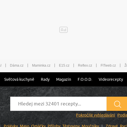
|
|
|
|
|
|
!
Dáma.cz
Maminka.cz
E15.cz
Reflex.cz
FITweb.cz
Ž
Světová kuchyně
Rady
Magazín
F.O.O.D.
Videorecepty
Pokročilé vyhledávání
Podle
Polévky
Maso
Omáčky
Přílohy
Těstoviny
Moučníky
Zdravé
Ryc