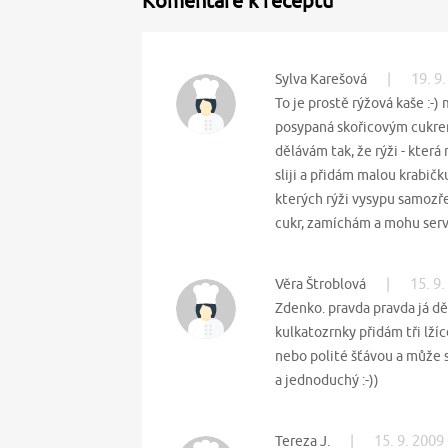
Komentáře k receptu
|
19. 9
Sylva Karešová
To je prostě rýžová kaše :-) 
posypaná skořicovým cukre
dělávám tak, že rýži - která
sliji a přidám malou krabič
kterých rýži vysypu samozř
cukr, zamíchám a mohu serv
|
15. 9
Věra Štroblová
Zdenko. pravda pravda já dě
kulkatozrnky přidám tři lž
nebo polité šťávou a může
a jednoduchý :-))
|
15. 9. 2009
Tereza J.