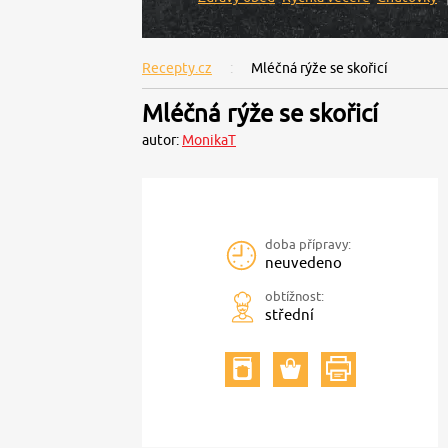
Recepty.cz
Mléčná rýže se skořicí
Mléčná rýže se skořicí
autor:
MonikaT
doba přípravy:
neuvedeno
obtížnost:
střední