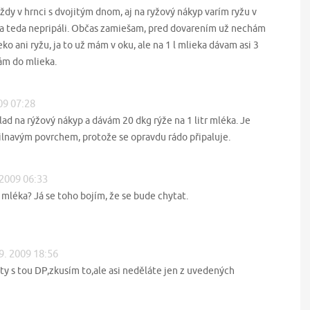
vždy v hrnci s dvojitým dnom, aj na ryžový nákyp varím ryžu v
 sa teda nepripáli. Občas zamiešam, pred dovarením už nechám
o ani ryžu, ja to už mám v oku, ale na 1 l mlieka dávam asi 3
ám do mlieka.
09 07:28
lad na rýžový nákyp a dávám 20 dkg rýže na 1 litr mléka. Je
přilnavým povrchem, protože se opravdu rádo připaluje.
 2009 06:33
 mléka? Já se toho bojím, že se bude chytat.
 9. 2009 18:56
oty s tou DP,zkusím to,ale asi neděláte jen z uvedených