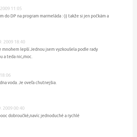
. 2009 11:05
ám do DP na program marmeláda :-)) takže si jen počkám a
9. 2009 18:40
je mnohem lepší.Jednou jsem vyzkoušela podle rady
u a teda nic,moc.
 18:06
dna voda. Je oveľa chutnejšia.
9. 2009 00:40
oooc dobroučké,navíc jednoduché a rychlé