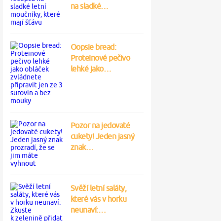
na sladké…
Oopsie bread:
Proteinové pečivo
lehké jako…
Pozor na jedovaté
cukety! Jeden jasný
znak…
Svěží letní saláty,
které vás v horku
neunaví:…