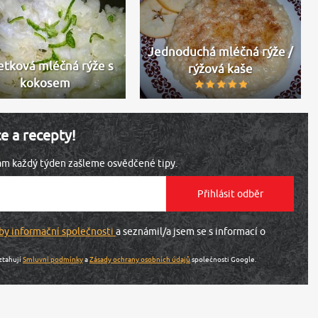
Jednoduchá mléčná rýže /
etková mléčná rýže s
rýžová kaše
kokosem
ce a recepty!
vám každý týden zašleme osvědčené tipy.
by informační společnosti
a seznámil/a jsem se s informací o
ztahují
Smluvní podmínky
a
Zásady ochrany osobních údajů
společnosti Google.