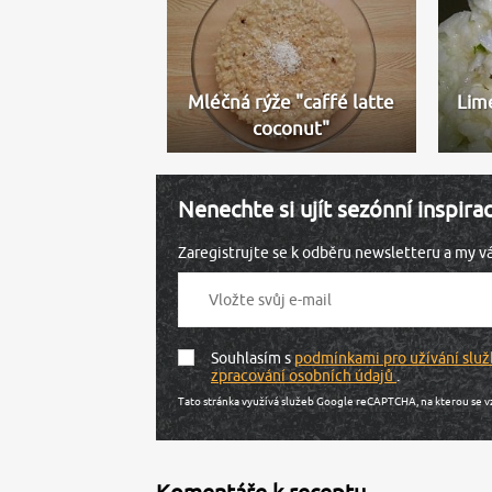
Mléčná rýže "caffé latte
Lim
coconut"
Nenechte si ujít sezónní inspira
Zaregistrujte se k odběru newsletteru a my 
Souhlasím s
podmínkami pro užívání služ
zpracování osobních údajů
.
Tato stránka využívá služeb Google reCAPTCHA, na kterou se v