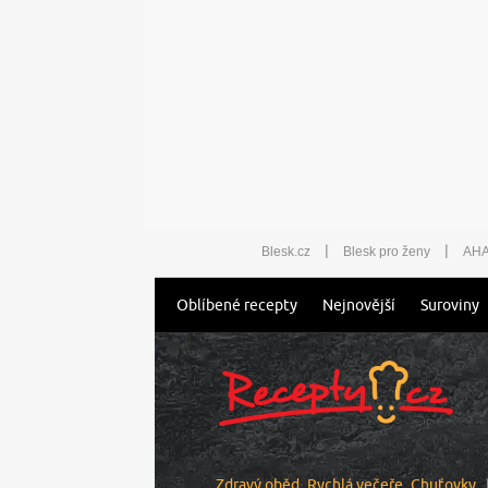
|
|
Blesk.cz
Blesk pro ženy
AHA
Oblíbené recepty
Nejnovější
Suroviny
Zdravý oběd
Rychlá večeře
Chuťovky