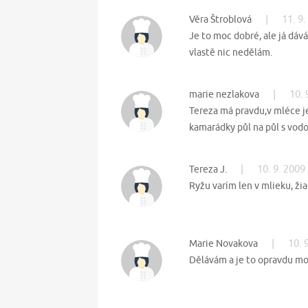
|
11. 9
Věra Štroblová
Je to moc dobré, ale já dáv
vlastě nic nedělám.
|
10. 
marie nezlakova
Tereza má pravdu,v mléce 
kamarádky půl na půl s vodo
|
10. 9. 2009
Tereza J.
Ryžu varím len v mlieku, žia
|
10. 
Marie Novakova
Dělávám a je to opravdu m