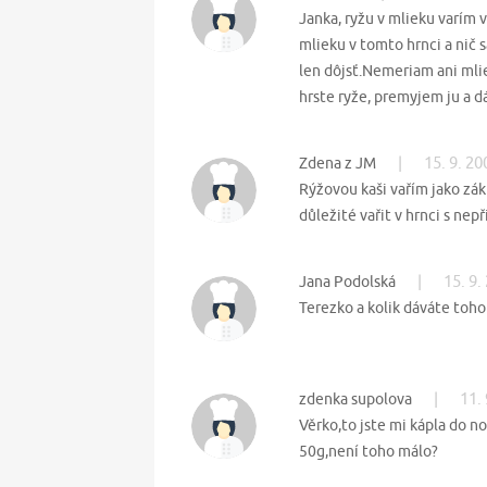
Janka, ryžu v mlieku varím 
mlieku v tomto hrnci a nič
len dôjsť.Nemeriam ani mliek
hrste ryže, premyjem ju a d
|
15. 9. 20
Zdena z JM
Rýžovou kaši vařím jako zák
důležité vařit v hrnci s ne
|
15. 9.
Jana Podolská
Terezko a kolik dáváte toho
|
11.
zdenka supolova
Věrko,to jste mi kápla do n
50g,není toho málo?