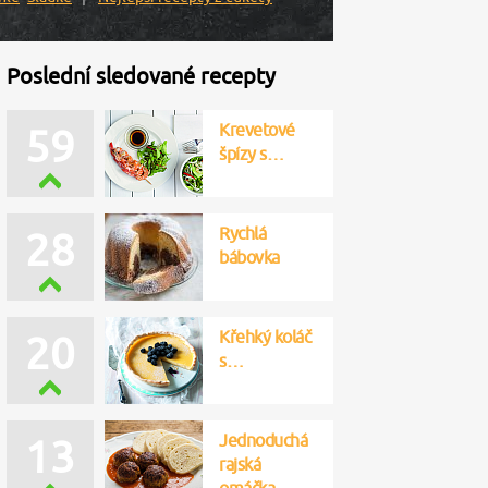
Poslední sledované recepty
Krevetové
57
špízy s…
Rychlá
30
bábovka
Křehký koláč
22
s…