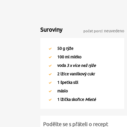
Suroviny
počet porcí:
neuvedeno
50
g rýže
100
ml mléko
voda
3 x více než rýže
2
lžíce vanilkový cukr
1
špetka sůl
máslo
1
lžička skořice
Mleté
Podělte se s přáteli o recept