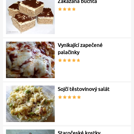
Zakázaná buchta
Vynikající zapečené
palačinky
Sojčí těstovinový salát
Staročeské kostky