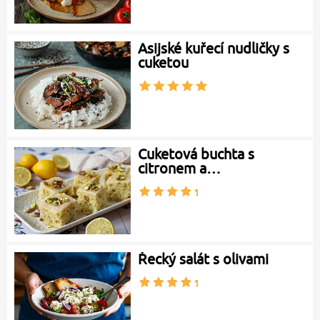
Asijské kuřecí nudličky s
cuketou
Cuketová buchta s
citronem a…
Řecký salát s olivami