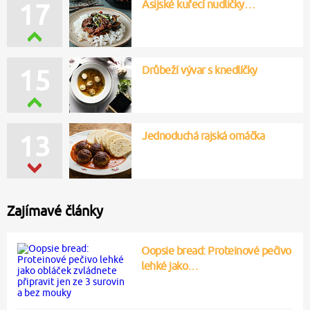
Asijské kuřecí nudličky…
17
Drůbeží vývar s knedlíčky
15
Jednoduchá rajská omáčka
13
Zajímavé články
Oopsie bread: Proteinové pečivo
lehké jako…