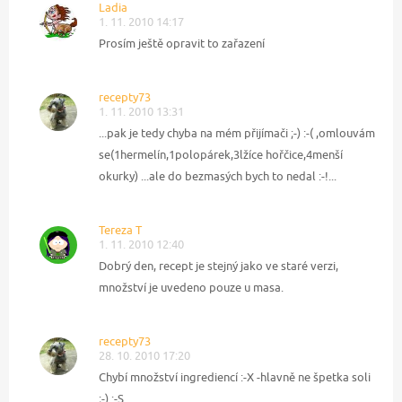
Ladia
1. 11. 2010 14:17
Prosím ještě opravit to zařazení
recepty73
1. 11. 2010 13:31
...pak je tedy chyba na mém přijímači ;-) :-( ,omlouvám
se(1hermelín,1polopárek,3lžíce hořčice,4menší
okurky) ...ale do bezmasých bych to nedal :-!...
Tereza T
1. 11. 2010 12:40
Dobrý den, recept je stejný jako ve staré verzi,
množství je uvedeno pouze u masa.
recepty73
28. 10. 2010 17:20
Chybí množství ingrediencí :-X -hlavně ne špetka soli
;-) :-S