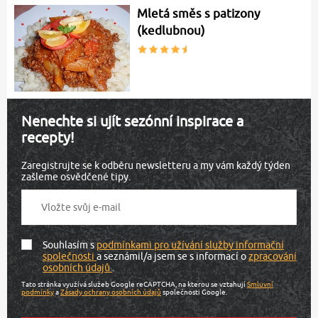
Mletá směs s patizony
(kedlubnou)
Nenechte si ujít sezónní inspirace a
recepty!
Zaregistrujte se k odběru newsletteru a my vám každý týden
zašleme osvědčené tipy.
Souhlasím s
podmínkami pro užívání služby informační
společnosti
a seznámil/a jsem se s informací o
zpracování
osobních údajů
.
Tato stránka využívá služeb Google reCAPTCHA, na kterou se vztahují
Smluvní
podmínky
a
Zásady ochrany osobních údajů
společnosti Google.