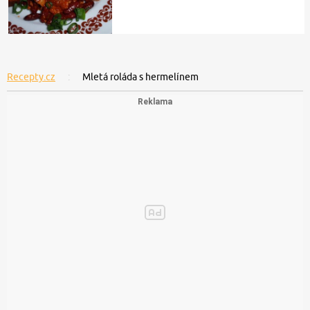
Recepty.cz
Mletá roláda s hermelínem