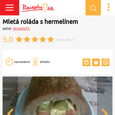
Přihlásit se
Mletá roláda s hermelínem
autor:
recepty73
5.0
hodnotilo:
4
neuvedeno
střední