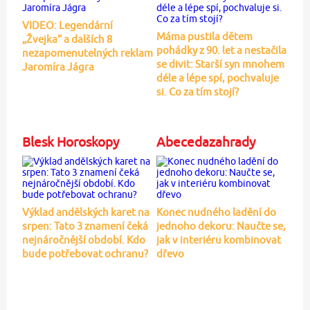
VIDEO: Legendární
Máma pustila dětem
„Žvejka“ a dalších 8
pohádky z 90. let a nestačila
nezapomenutelných reklam
se divit: Starší syn mnohem
Jaromíra Jágra
déle a lépe spí, pochvaluje
si. Co za tím stojí?
Blesk Horoskopy
Abecedazahrady
Výklad andělských karet na
Konec nudného ladění do
srpen: Tato 3 znamení čeká
jednoho dekoru: Naučte se,
nejnáročnější období. Kdo
jak v interiéru kombinovat
bude potřebovat ochranu?
dřevo