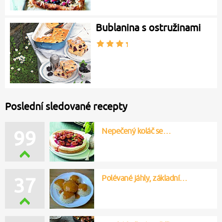
Bublanina s ostružinami
Poslední sledované recepty
Nepečený koláč se…
99
Polévané jáhly, základní…
37