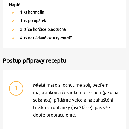
Náplň
1
ks hermelín
1
ks polopárek
3
lžíce hořčice plnotučná
4
ks nakládané okurky
menší
Postup přípravy receptu
Mleté maso si ochutíme solí, pepřem,
1
majoránkou a česnekem dle chuti (jako na
sekanou), přidáme vejce a na zahuštění
trošku strouhanky (asi 3lžíce), pak vše
dobře propracujeme.