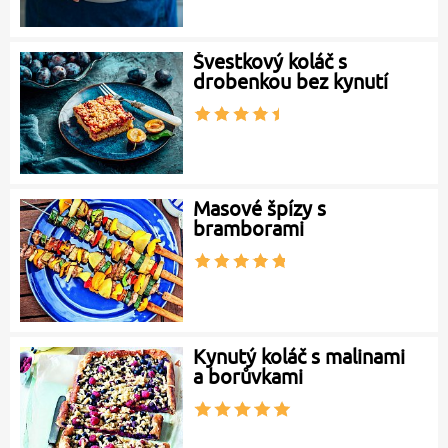
Švestkový koláč s
drobenkou bez kynutí
Masové špízy s
bramborami
Kynutý koláč s malinami
a borůvkami