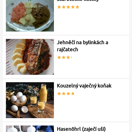
Jehněčí na bylinkách a
rajčatech
Kouzelný vaječný koňak
Hasenöhrl (zaječí uši)