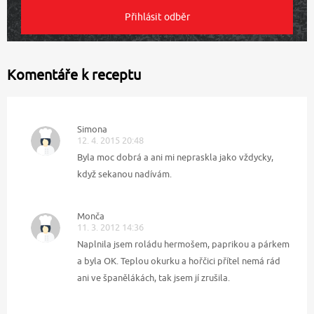
Komentáře k receptu
Simona
12. 4. 2015 20:48
Byla moc dobrá a ani mi nepraskla jako vždycky,
když sekanou nadívám.
Monča
11. 3. 2012 14:36
Naplnila jsem roládu hermošem, paprikou a párkem
a byla OK. Teplou okurku a hořčici přítel nemá rád
ani ve španělákách, tak jsem jí zrušila.