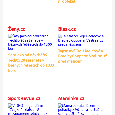
ní oblékat
Ženy.cz
Blesk.cz
Tajemství Gigi Hadidové a
Šaty jako od návrháře?
Bradley Coopera: Vzali se už
Těchto 20 seženete v
před měsícem
běžných řetězcích do 1000
korun
SportRevue.cz
Maminka.cz