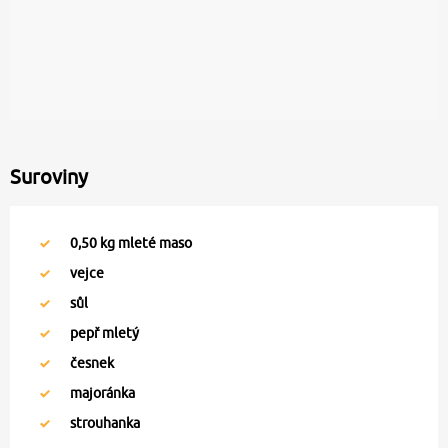
Suroviny
0,50
kg mleté maso
vejce
sůl
pepř mletý
česnek
majoránka
strouhanka