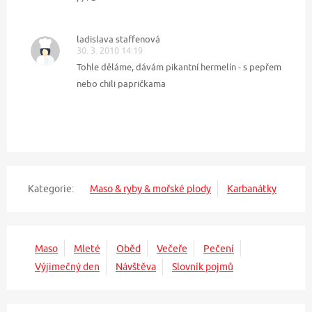
ladislava staffenová
30. 3. 2010 14:19
Tohle děláme, dávám pikantní hermelín - s pepřem
nebo chili papričkama
Kategorie:
Maso & ryby & mořské plody
Karbanátky
Maso
Mleté
Oběd
Večeře
Pečení
Výjimečný den
Návštěva
Slovník pojmů