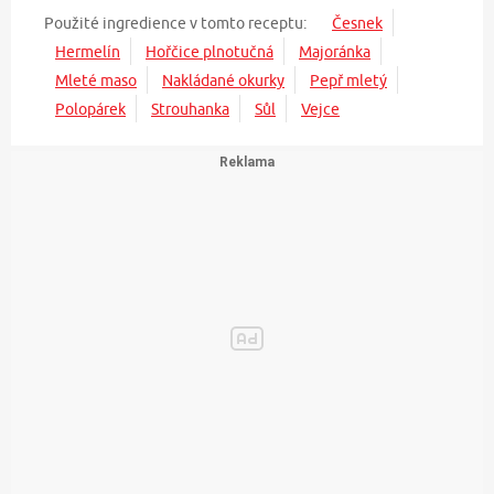
Použité ingredience v tomto receptu:
Česnek
Hermelín
Hořčice plnotučná
Majoránka
Mleté maso
Nakládané okurky
Pepř mletý
Polopárek
Strouhanka
Sůl
Vejce