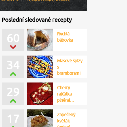
Poslední sledované recepty
Rychlá
60
bábovka
Masové špízy
34
s
bramborami
Cherry
29
rajčátka
plněná…
Zapečený
17
květák