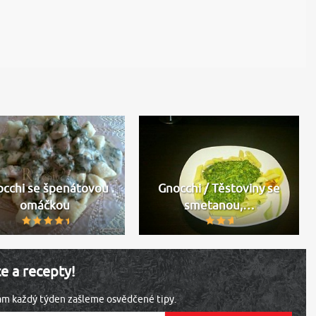
cchi se špenátovou
Gnocchi / Těstoviny se
omáčkou
smetanou,…
ce a recepty!
vám každý týden zašleme osvědčené tipy.