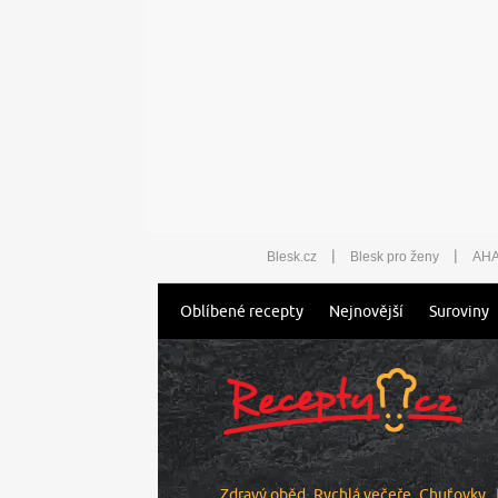
|
|
Blesk.cz
Blesk pro ženy
AHA
Oblíbené recepty
Nejnovější
Suroviny
Zdravý oběd
Rychlá večeře
Chuťovky