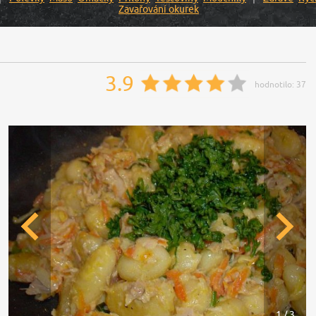
Zavařování okurek
3.9
hodnotilo:
37
1 / 3