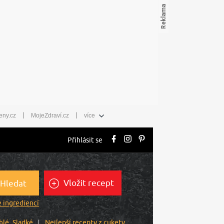
|
|
eny.cz
MojeZdraví.cz
více
Přihlásit se
Vložit recept
Hledat
 ingrediencí
hlé
Sladké
Nejlepší recepty z cukety