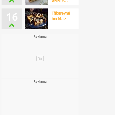
(nejen)…
Tříbarevná
16
buchta z…