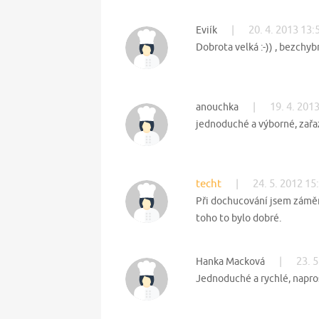
|
20. 4. 2013 13:
Eviík
Dobrota velká :-)) , bezchybné
|
19. 4. 201
anouchka
jednoduché a výborné, zařaz
techt
|
24. 5. 2012 15
Při dochucování jsem záměr
toho to bylo dobré.
|
23. 
Hanka Macková
Jednoduché a rychlé, napro