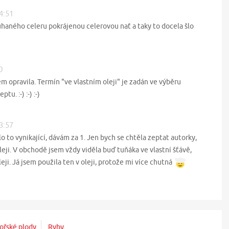
14:51
ouhaného celeru pokrájenou celerovou nať a taky to docela šlo
0
em opravila. Termín "ve vlastním oleji" je zadán ve výběru
u. :-) :-) :-)
13:57
o to vynikající, dávám za 1. Jen bych se chtěla zeptat autorky,
leji. V obchodě jsem vždy viděla buď tuňáka ve vlastní šťávě,
eji. Já jsem použila ten v oleji, protože mi více chutná
ořské plody
Ryby