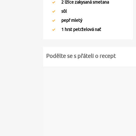
2
lžíce zakysaná smetana
sůl
pepř mletý
1
hrst petrželová nať
Podělte se s přáteli o recept