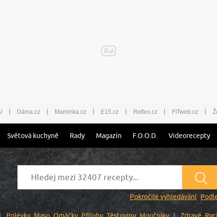
|
|
|
|
|
|
!
Dáma.cz
Maminka.cz
E15.cz
Reflex.cz
FITweb.cz
Ž
Světová kuchyně
Rady
Magazín
F.O.O.D.
Videorecepty
Pokročilé vyhledávání
Podle
Polévky
Maso
Omáčky
Přílohy
Těstoviny
Moučníky
Zdravé
Ryc