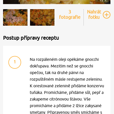
3
Nahrát
fotografie
fotku
Postup přípravy receptu
Na rozpáleném oleji opékáme gnocchi
1
dokřupava. Mezitím než se gnocchi
opečou, tak na druhé pánvi na
rozpuštěném másle restujeme zeleninu.
K orestované zelenině přidáme konzervu
tuňáka. Promícháme, přidáme sůl, pepř a
zakapeme citrónovou štávou. Vše
promícháme a přidáme 2 lžíce zakysané
smetany. Připravenou směs smícháme s