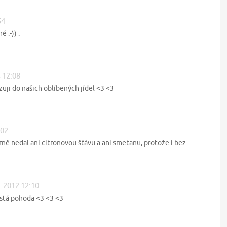
54
 :-)) .
3 12:08
uji do našich oblíbených jídel <3 <3
:02
ně nedal ani citronovou šťávu a ani smetanu, protože i bez
5. 2012 12:10
stá pohoda <3 <3 <3