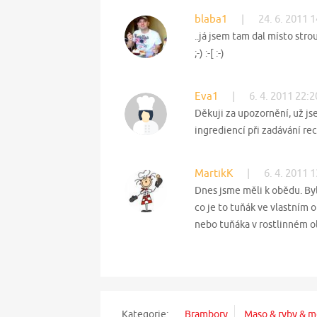
blaba1
|
24. 6. 2011 
..já jsem tam dal místo str
;-) :-[ :-)
Eva1
|
6. 4. 2011 22:2
Děkuji za upozornění, už js
ingrediencí při zadávání recept
MartikK
|
6. 4. 2011 
Dnes jsme měli k obědu. Byl
co je to tuňák ve vlastním o
nebo tuňáka v rostlinném ol
Kategorie:
Brambory
Maso & ryby & m