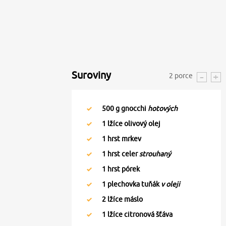
Suroviny
2
porce
500
g gnocchi
hotových
1
lžíce olivový olej
1
hrst mrkev
1
hrst celer
strouhaný
1
hrst pórek
1
plechovka tuňák
v oleji
2
lžíce máslo
1
lžíce citronová šťáva