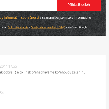
by informační společnosti
a seznámil/a jsem se s informací o
ztahují
Smluvní podmínky
a
Zásady ochrany osobních údajů
společnosti Google.
 2014 17:55
tak dobré =) a to jinak přenecháváme kořenovou zeleninu
:54