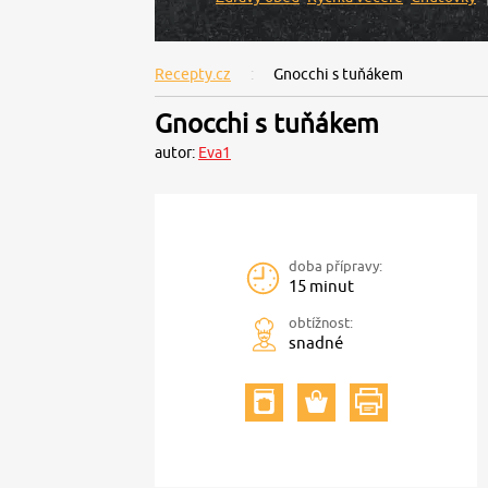
Recepty.cz
Gnocchi s tuňákem
Gnocchi s tuňákem
autor:
Eva1
doba přípravy:
15 minut
obtížnost:
snadné