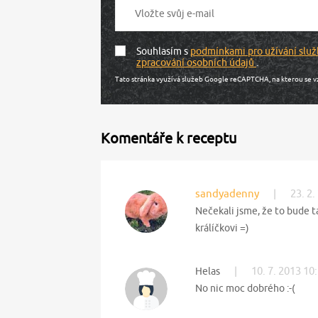
Souhlasím s
podmínkami pro užívání služ
zpracování osobních údajů
.
Tato stránka využívá služeb Google reCAPTCHA, na kterou se v
Komentáře k receptu
sandyadenny
|
23. 2.
Nečekali jsme, že to bude 
králíčkovi =)
|
10. 7. 2013 10
Helas
No nic moc dobrého :-(